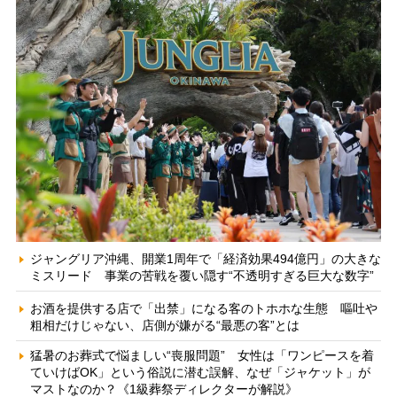
ジャングリア沖縄、開業1周年で「経済効果494億円」の大きな
ミスリード 事業の苦戦を覆い隠す“不透明すぎる巨大な数字”
お酒を提供する店で「出禁」になる客のトホホな生態 嘔吐や
粗相だけじゃない、店側が嫌がる“最悪の客”とは
猛暑のお葬式で悩ましい“喪服問題” 女性は「ワンピースを着
ていけばOK」という俗説に潜む誤解、なぜ「ジャケット」が
マストなのか？《1級葬祭ディレクターが解説》