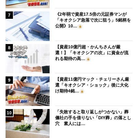
《2年弱で資産17.5倍の元証券マンが
7
「キオクシア急落で次に狙う」5銘柄を
公開》10…
【資産10億円超・かんちさんが厳
8
選！】「キオクシアの次」に資金が流
れる期待の高…
【資産11億円マック・チェリーさん厳
9
選「キオクシア・ショック」後に大化
け期待4銘…
「失敗すると取り返しがつかない」葬
10
儀社の手を借りない「DIY葬」の落とし
穴 素人には…