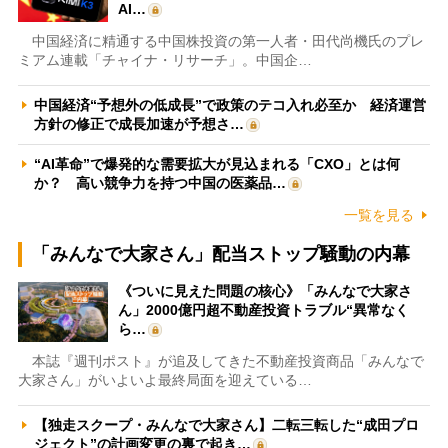
AI…
中国経済に精通する中国株投資の第一人者・田代尚機氏のプレ
ミアム連載「チャイナ・リサーチ」。中国企…
中国経済“予想外の低成長”で政策のテコ入れ必至か 経済運営
方針の修正で成長加速が予想さ…
“AI革命”で爆発的な需要拡大が見込まれる「CXO」とは何
か？ 高い競争力を持つ中国の医薬品…
一覧を見る
「みんなで大家さん」配当ストップ騒動の内幕
《ついに見えた問題の核心》「みんなで大家さ
ん」2000億円超不動産投資トラブル“異常なく
ら…
本誌『週刊ポスト』が追及してきた不動産投資商品「みんなで
大家さん」がいよいよ最終局面を迎えている…
【独走スクープ・みんなで大家さん】二転三転した“成田プロ
ジェクト”の計画変更の裏で起き…