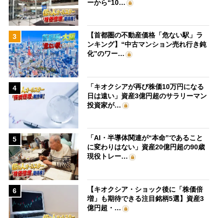
ーから“10…
【首都圏の不動産価格「危ない駅」ラ
3
ンキング】“中古マンション売れ行き鈍
化”のワー…
「キオクシアが再び株価10万円になる
4
日は遠い」資産3億円超のサラリーマン
投資家が…
「AI・半導体関連が“本命”であること
5
に変わりはない」資産20億円超の90歳
現役トレー…
【キオクシア・ショック後に「株価倍
6
増」も期待できる注目銘柄5選】資産3
億円超・…