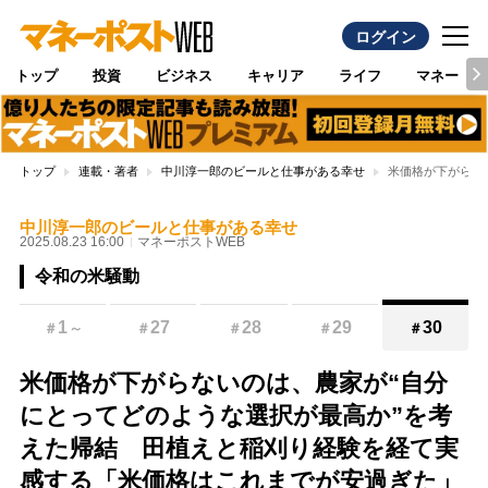
ログイン
トップ
投資
ビジネス
キャリア
ライフ
マネー
トップ
連載・著者
中川淳一郎のビールと仕事がある幸せ
米価格が下がらな
中川淳一郎のビールと仕事がある幸せ
2025.08.23 16:00
マネーポストWEB
令和の米騒動
1
27
28
29
30
＃
～
＃
＃
＃
＃
米価格が下がらないのは、農家が“自分
にとってどのような選択が最高か”を考
えた帰結 田植えと稲刈り経験を経て実
感する「米価格はこれまでが安過ぎた」