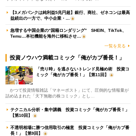
【3メガバンクは純利益5兆円超】銀行、商社、ゼネコンは最高
益続出の一方で、中小企業・…
急増する中国企業の“国籍ロンダリング” SHEIN、TikTok、
Temu…本社機能を海外に移転させ…
一覧を見る
投資ノウハウ満載コミック「俺がカブ番長！」
「売り時」を逃さないトレンド見極め術 投資コ
ミック「俺がカブ番長！」【第11回】
かつて投資情報雑誌「マネーポスト」にて、圧倒的な情報量が
詰め込まれた「天下無敵の株コミック」とし…
テクニカル分析・集中講義 投資コミック「俺がカブ番長！」
【第10回】
不透明相場に勝つ信用取引の極意 投資コミック「俺がカブ番
長！」【第9回】