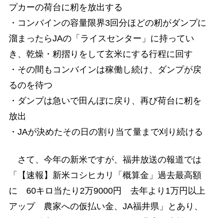
プカーの荷台に籾を放出する
・コンバインの容量限界3回分ほどの籾がダンプに
溜まったらJAの「ライスセンター」に持ってい
き、乾燥・籾摺りをして玄米にする行程に回す
・その間もコンバインは稼働し続け、ダンプが戻
るのを待つ
・ダンプは急いで田んぼに戻り、再び荷台に籾を
放出
・JAが決めたその日の割り当て量まで刈り続ける
さて、今年の新米ですが、福井放送の報道では
「【速報】新米コシヒカリ「概算金」過去最高額
に 60キロ当たり2万9000円 去年より1万円以上
アップ 農家への仮払い金、JA福井県」とあり、