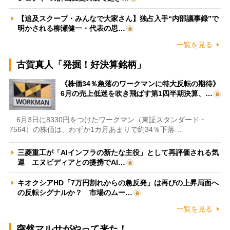
【追及スクープ・みんなで大家さん】独占入手“内部議事録”で
明かされる柳瀬健一・代表の思…
一覧を見る
古賀真人「発掘！好決算銘柄」
《株価34％急落のワークマンに特大反転の期待》
6月の売上低迷を吹き飛ばす第1四半期決算、…
6月3日に8330円をつけたワークマン（東証スタンダード・
7564）の株価は、わずか1カ月あまりで約34％下落…
三菱重工が「AIインフラの新たな主役」として再評価される気
運 エヌビディアとの提携でAI…
キオクシアHD「7万円割れからの急反発」は再びの上昇局面へ
の反転シグナルか？ 市場のムー…
一覧を見る
突然マルサがやって来た！