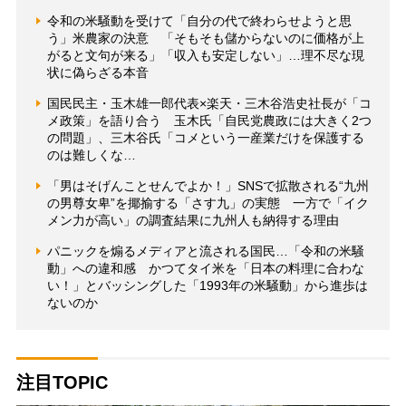
令和の米騒動を受けて「自分の代で終わらせようと思
う」米農家の決意 「そもそも儲からないのに価格が上
がると文句が来る」「収入も安定しない」…理不尽な現
状に偽らざる本音
国民民主・玉木雄一郎代表×楽天・三木谷浩史社長が「コ
メ政策」を語り合う 玉木氏「自民党農政には大きく2つ
の問題」、三木谷氏「コメという一産業だけを保護する
のは難しくな…
「男はそげんことせんでよか！」SNSで拡散される“九州
の男尊女卑”を揶揄する「さす九」の実態 一方で「イク
メン力が高い」の調査結果に九州人も納得する理由
パニックを煽るメディアと流される国民…「令和の米騒
動」への違和感 かつてタイ米を「日本の料理に合わな
い！」とバッシングした「1993年の米騒動」から進歩は
ないのか
注目TOPIC