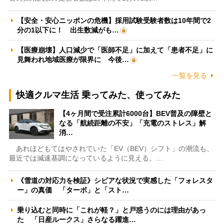
【安全・安心ニッポンの危機】採用試験受験者数は10年間で2
分の1以下に！ 出生数減がも…
【医療崩壊】人口減少で「医師不足」に加えて「患者不足」に
見舞われ地域医療が限界に 今後…
一覧を見る
快適クルマ生活 乗ってみた、使ってみた
【4ヶ月間で受注累計6000台】BEV普及の障壁と
なる「航続距離の不安」「充電のストレス」解
消…
あれほどもてはやされていた「EV（BEV）シフト」の潮流も、
最近では減速基調になっているように見える。…
《雪道の対応力を検証》シビアな状況で実感した「フォレスタ
ー」の真価 「ターボ」と「スト…
乗り込むと同時に「これが軽？」と戸惑うのには理由があっ
た 「日産ルークス」さらなる躍進…