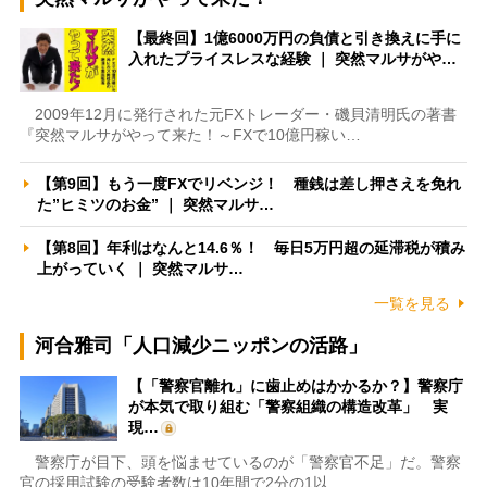
【最終回】1億6000万円の負債と引き換えに手に
入れたプライスレスな経験 ｜ 突然マルサがや…
2009年12月に発行された元FXトレーダー・磯貝清明氏の著書
『突然マルサがやって来た！～FXで10億円稼い…
【第9回】もう一度FXでリベンジ！ 種銭は差し押さえを免れ
た”ヒミツのお金” ｜ 突然マルサ…
【第8回】年利はなんと14.6％！ 毎日5万円超の延滞税が積み
上がっていく ｜ 突然マルサ…
一覧を見る
河合雅司「人口減少ニッポンの活路」
【「警察官離れ」に歯止めはかかるか？】警察庁
が本気で取り組む「警察組織の構造改革」 実
現…
警察庁が目下、頭を悩ませているのが「警察官不足」だ。警察
官の採用試験の受験者数は10年間で2分の1以…