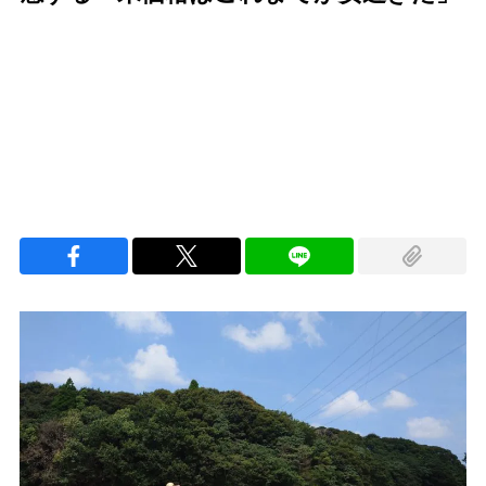
Loaded
:
100.00%
/
Unmute