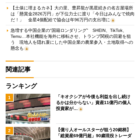
【土俵に埋まるカネ】大の里、豊昇龍が黒星続きの名古屋場所
は「懸賞金2826万円」が下位力士に渡り「今日はみんなで焼肉
だ！」 金星4個配給で協会は年96万円の支出増に
急増する中国企業の“国籍ロンダリング” SHEIN、TikTok、
Temu…本社機能を海外に移転させ、トランプ関税の回避を狙
う 現地人を隠れ蓑にした中国企業の農業参入・土地取得への
懸念も
関連記事
ランキング
「キオクシアが今後も利益を出し続け
1
るかは分からない」資産11億円の個人
投資家が…
【億り人オールスターが狙う20銘柄】
2
「総資産69億円超」90歳現役トレーダ