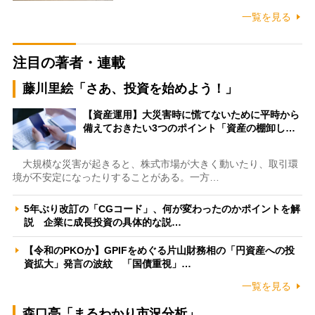
一覧を見る
注目の著者・連載
藤川里絵「さあ、投資を始めよう！」
【資産運用】大災害時に慌てないために平時から
備えておきたい3つのポイント「資産の棚卸し…
大規模な災害が起きると、株式市場が大きく動いたり、取引環
境が不安定になったりすることがある。一方…
5年ぶり改訂の「CGコード」、何が変わったのかポイントを解
説 企業に成長投資の具体的な説…
【令和のPKOか】GPIFをめぐる片山財務相の「円資産への投
資拡大」発言の波紋 「国債重視」…
一覧を見る
森口亮「まるわかり市況分析」