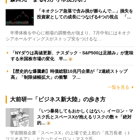
「キオクシア急落で含み損が膨らんで…」損失を
投資家としての成長につなげる4つの視点 「…
半導体株を中心に相場の調整色が強まり、7月中旬にはキオク
シアホールディングスがストップ安をつけるな…
「NYダウは高値更新、ナスダック・S&P500は足踏み」が意味
する米国株市場の変化 半…
【歴史的な爆騰劇】時価総額10兆円企業が「2連続ストップ
高」「制限値幅拡大」の衝撃 フ…
一覧を見る
大前研一「ビジネス新大陸」の歩き方
「いつ暴発してもおかしくはない」イーロン・マ
スク氏とスペースXが抱えるリスクの数々「絶対
的…
宇宙開発企業「スペースX」の上場で史上初の「兆万長者（ト
リリオネア）」となったイーロン・マスク氏。…