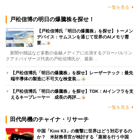
一覧を見る
戸松信博の明日の爆騰株を探せ！
【戸松信博氏「明日の爆騰株」を探せ】トーメン
デバイス：サムスンを通じて世界のAIメモリ需
要…
新聞や雑誌など多数の金融メディアに出演するグローバルリン
クアドバイザーズ代表の戸松信博氏が、最新…
【戸松信博氏「明日の爆騰株」を探せ】レーザーテック：最先
端半導体の製造に不可欠な検査装…
【戸松信博氏「明日の爆騰株」を探せ】TDK：AIインフラを支
えるキープレーヤー 成長の再評…
一覧を見る
田代尚機のチャイナ・リサーチ
中国「Kimi K3」の衝撃に世界はどう対応するの
か？ 米財務長官が検討する「蒸留を行う中国