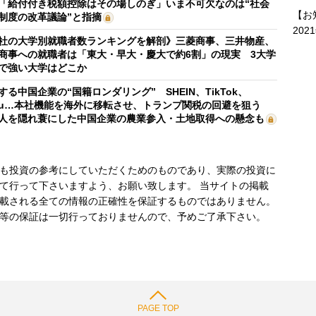
「給付付き税額控除はその場しのぎ」いま不可欠なのは“社会
【お
制度の改革議論”と指摘
202
社の大学別就職者数ランキングを解剖》三菱商事、三井物産、
商事への就職者は「東大・早大・慶大で約6割」の現実 3大学
で強い大学はどこか
する中国企業の“国籍ロンダリング” SHEIN、TikTok、
mu…本社機能を海外に移転させ、トランプ関税の回避を狙う
人を隠れ蓑にした中国企業の農業参入・土地取得への懸念も
も投資の参考にしていただくためのものであり、実際の投資に
て行って下さいますよう、お願い致します。 当サイトの掲載
載される全ての情報の正確性を保証するものではありません。
等の保証は一切行っておりませんので、予めご了承下さい。
PAGE TOP