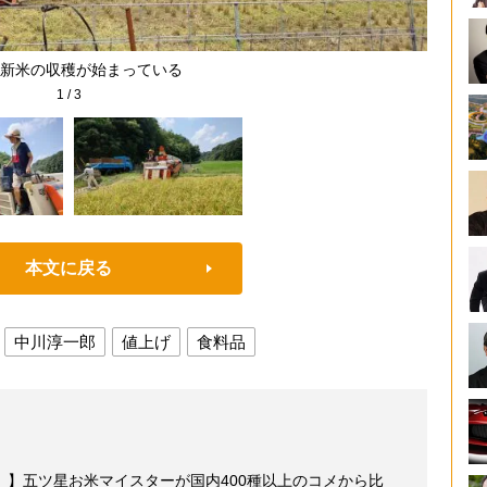
新米の収穫が始まっている
1
/
3
本文に戻る
中川淳一郎
値上げ
食料品
】五ツ星お米マイスターが国内400種以上のコメから比