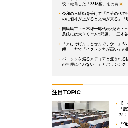
較・厳選した「23銘柄」を公開
令和の米騒動を受けて「自分の代で
のに価格が上がると文句が来る」「
国民民主・玉木雄一郎代表×楽天・
農政には大きく2つの問題」、三木
「男はそげんことせんでよか！」SN
態 一方で「イクメン力が高い」の
パニックを煽るメディアと流される
の料理に合わない！」とバッシングし
注目TOPIC
【土
「懸
だ！
「何