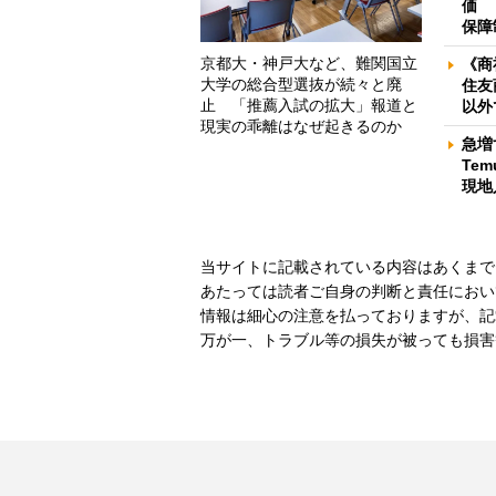
価 
保障
京都大・神戸大など、難関国立
《商
大学の総合型選抜が続々と廃
住友
止 「推薦入試の拡大」報道と
以外
現実の乖離はなぜ起きるのか
急増
Te
現地
当サイトに記載されている内容はあくまで
あたっては読者ご自身の判断と責任におい
情報は細心の注意を払っておりますが、記
万が一、トラブル等の損失が被っても損害