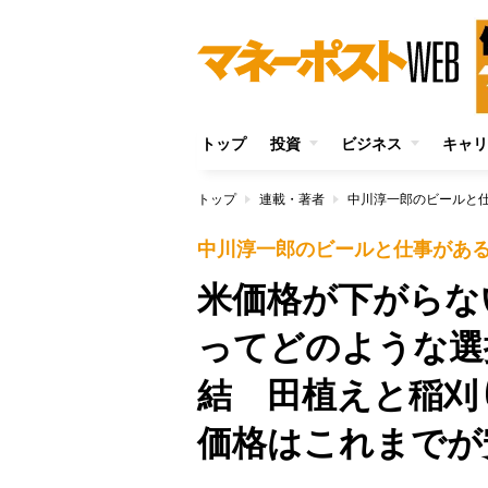
トップ
投資
ビジネス
キャリ
トップ
連載・著者
中川淳一郎のビールと
中川淳一郎のビールと仕事があ
米価格が下がらな
ってどのような選
結 田植えと稲刈
価格はこれまでが