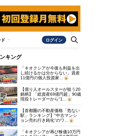
ンド
ログイン
ンキング
「キオクシアが今後も利益を出
し続けるかは分からない」資産
11億円の個人投資家…
【億り人オールスターが狙う20
銘柄】「総資産69億円超」90歳
現役トレーダーから“1…
【首都圏の不動産価格「危ない
駅」ランキング】“中古マンシ
ョン売れ行き鈍化”のワ…
「キオクシアが再び株価10万円