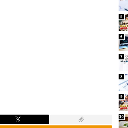
Loaded
:
96.31%
5
6
7
8
9
10