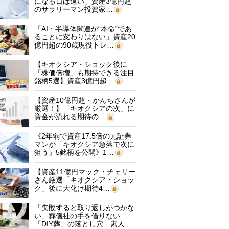
になる日は遠い」資産3億円超
のサラリーマン投資家…
「AI・半導体関連が“本命”であ
ることに変わりはない」資産20
億円超の90歳現役トレ…
【キオクシア・ショック後に
「株価倍増」も期待できる注目
銘柄5選】資産3億円超…
【資産10億円超・かんちさんが
厳選！】「キオクシアの次」に
資金が流れる期待の…
《2年弱で資産17.5倍の元証券
マンが「キオクシア急落で次に
狙う」5銘柄を公開》1…
【資産11億円マック・チェリー
さん厳選「キオクシア・ショッ
ク」後に大化け期待4…
「失敗すると取り返しがつかな
い」葬儀社の手を借りない
「DIY葬」の落とし穴 素人