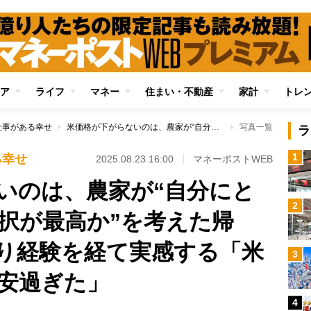
ア
ライフ
マネー
住まい・不動産
家計
トレ
仕事がある幸せ
米価格が下がらないのは、農家が“自分にとってどのような選択が最高か”を考えた帰結 田植えと稲刈り経験を経て実感する「米価格はこれまでが安過ぎた」
写真一覧
ラ
1
る幸せ
2025.08.23 16:00
マネーポストWEB
いのは、農家が“自分にと
2
択が最高か”を考えた帰
り経験を経て実感する「米
3
安過ぎた」
4