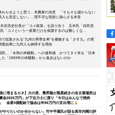
終わらせようと思う」米農家の決意 「そもそも儲からない
収入も安定しない」…理不尽な現状に偽らざる本音
三木谷浩史社長が「コメ政策」を語り合う 玉木氏「自民党
谷氏「コメという一産業だけを保護するのは難しくな…
Sで拡散される“九州の男尊女卑”を揶揄する「さす九」の実
調査結果に九州人も納得する理由
国民…「令和の米騒動」への違和感 かつてタイ米を「日本
た「1993年の米騒動」から進歩はないのか
俵に埋まるカネ】大の里、豊昇龍が黒星続きの名古屋場所は
賞金2826万円」が下位力士に渡り「今日はみんなで焼肉
」 金星4個配給で協会は年96万円の支出増に
がやりたいのか分からない」竹中平蔵氏が語る高市内閣の評