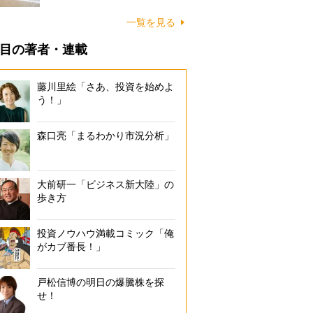
に…
一覧を見る
目の著者・連載
藤川里絵「さあ、投資を始めよ
う！」
森口亮「まるわかり市況分析」
大前研一「ビジネス新大陸」の
歩き方
投資ノウハウ満載コミック「俺
がカブ番長！」
戸松信博の明日の爆騰株を探
せ！