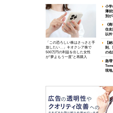
小学
薄状
別が
《商
住友
以外
「この恐ろしい株はさっさと手
【納
放したい…」キオクシア株で
到、
500万円の利益を出した女性
の右
が“夢よもう一度”と再購入
急増
Te
現地