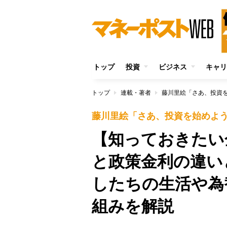
トップ
投資
ビジネス
キャリ
トップ
連載・著者
藤川里絵「さあ、投資
藤川里絵「さあ、投資を始めよ
【知っておきたい
と政策金利の違い
したちの生活や為
組みを解説