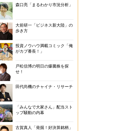
森口亮「まるわかり市況分析」
大前研一「ビジネス新大陸」の
歩き方
投資ノウハウ満載コミック「俺
がカブ番長！」
戸松信博の明日の爆騰株を探
せ！
田代尚機のチャイナ・リサーチ
「みんなで大家さん」配当スト
ップ騒動の内幕
古賀真人「発掘！好決算銘柄」