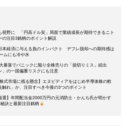
も視野に 「円高ドル安」局面で業績成長が期待できるニト
ーの注目3銘柄のポイント解説
日本経済に与える負のインパクト デフレ脱却への期待感は
ブームにも冷や水
ス】大暴落でパニックに陥り全株売りの「損切りミス」続出
ン」の一国偏重リスクにも注意
国株式市場に残る懸念】エヌビディアをはじめ半導体株の軟
先触れ」か、注目すべき今後の3つのポイント
選】年間配当金2000万円の元消防士・かんち氏が明かす
の秘訣と最新注目銘柄