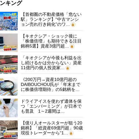
ンキング
【首都圏の不動産価格「危ない
駅」ランキング】“中古マンシ
ョン売れ行き鈍化”のワ…
【キオクシア・ショック後に
「株価倍増」も期待できる注目
銘柄5選】資産3億円超…
「キオクシアが今後も利益を出
し続けるかは分からない」資産
11億円の個人投資家…
《200万円→資産10億円超の
DAIBOUCHOU氏が「年末まで
に株価倍増期待」の5銘柄を…
ドライアイスを使わず遺体を保
つ「エンバーミング」が日本で
も普及 1～2週間は…
【億り人オールスターが狙う20
銘柄】「総資産69億円超」90歳
現役トレーダーから“1…