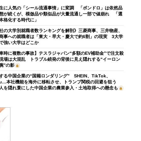
生に人気の「シール流通事情」に変調 「ボンドロ」は依然品
態が続くが、模倣品や類似品が大量流通し一部で値崩れ 「選
本格化する時代に」
社の大学別就職者数ランキングを解剖》三菱商事、三井物産、
商事への就職者は「東大・早大・慶大で約6割」の現実 3大学
で強い大学はどこか
車時に複数の事故】テスラジャパン“多額のEV補助金”で注文殺
現場は大混乱 トラブル続発の背後に見え隠れする“イーロン
腕”の影
する中国企業の“国籍ロンダリング” SHEIN、TikTok、
mu…本社機能を海外に移転させ、トランプ関税の回避を狙う
人を隠れ蓑にした中国企業の農業参入・土地取得への懸念も