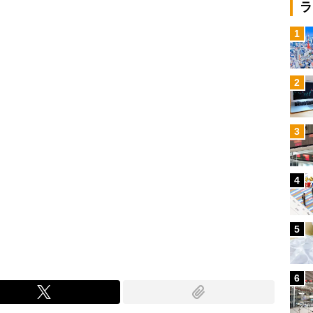
Loaded
:
ラ
100.00%
/
1
2
3
4
5
6