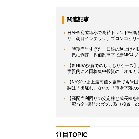
関連記事
日米金利差縮小で為替トレンド転換
リ、朝日インテック、ブロンコビリ
「時期尚早すぎた」日銀の利上げが
一気に剥落、株価乱高下で新NISA
【新NISA投資でのしくじりケー
実質的に米国株集中投資の「オルカ
【NYダウ史上最高値を更新でも米
調は「出遅れ」なのか「市場下落の
【高配当利回りの安定株と成長株を厳
「配当金×優待のダブル取り投資」
注目TOPIC