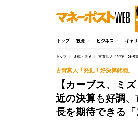
トップ
投資
ビジネス
キャリ
トップ
連載・著者
古賀真人「発掘！好決
古賀真人「発掘！好決算銘柄」
【カーブス、ミズ
近の決算も好調、
長を期待できる「
Unmute