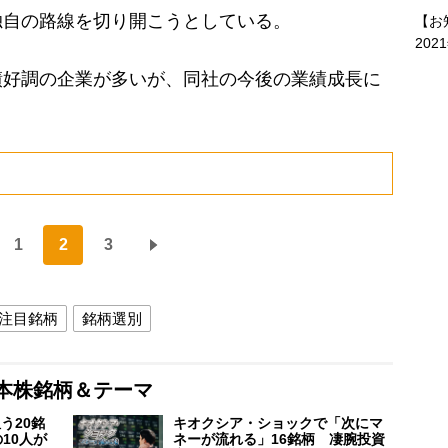
独自の路線を切り開こうとしている。
【お
202
好調の企業が多いが、同社の今後の業績成長に
1
2
3
注目銘柄
銘柄選別
本株銘柄＆テーマ
う20銘
キオクシア・ショックで「次にマ
10人が
ネーが流れる」16銘柄 凄腕投資