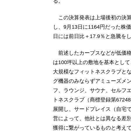
る。
この決算発表は上場後初の決算
し、9月13日に1164円だった株
日には前日比＋17.9％と急騰を
前述したカーブスなどが低価格
は100坪以上の敷地を基本とし
大規模なフィットネスクラブと
グ機器のみならずアミューズメ
フ、ラウンジ、サウナ、セルフ
トネスクラブ（商標登録第6724
展開し、サードプレイス（自宅
営によって、他社とは異なる差
獲得に繋がっているものと考え