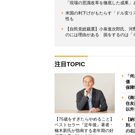
「現場の意識改革を徹底した成果」
米国の利下げがもたらす「ドル安リ
性も
【自民党総裁選】小泉進次郎氏、河
のには理由がある 損をするのは「
注目TOPIC
「何
価 
保障
《商
住友
以外
【75歳をすぎたらやめること】
【納
ベストセラー『定年後』著者・
到、
楠木新氏が指南する老年期の好
の右