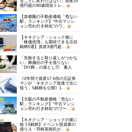
ることに変わりはない」資産20
億円超の90歳現役トレ…
【首都圏の不動産価格「危ない
駅」ランキング】“中古マンシ
ョン売れ行き鈍化”のワ…
【キオクシア・ショック後に
「株価倍増」も期待できる注目
銘柄5選】資産3億円超…
「失敗すると取り返しがつかな
い」葬儀社の手を借りない
「DIY葬」の落とし穴 素人
に…
《2年弱で資産17.5倍の元証券
マンが「キオクシア急落で次に
狙う」5銘柄を公開》1…
【大阪の不動産価格「危ない
駅」ランキング】“中古マンシ
ョン売れ行き鈍化”のワー…
【キオクシア・ショックの後に
狙う5銘柄】イベント投資家の
億り人・羽根英樹氏が…