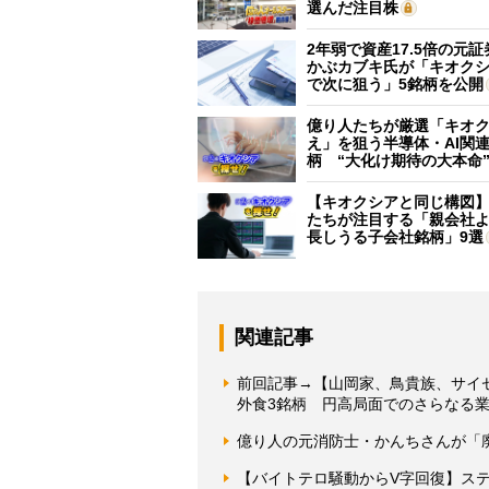
選んだ注目株
2年弱で資産17.5倍の元
かぶカブキ氏が「キオク
で次に狙う」5銘柄を公開
億り人たちが厳選「キオ
え」を狙う半導体・AI関連
柄 “大化け期待の大本命
【キオクシアと同じ構図
たちが注目する「親会社
長しうる子会社銘柄」9選
関連記事
前回記事→【山岡家、鳥貴族、サイ
外食3銘柄 円高局面でのさらなる
億り人の元消防士・かんちさんが「
【バイトテロ騒動からV字回復】ス