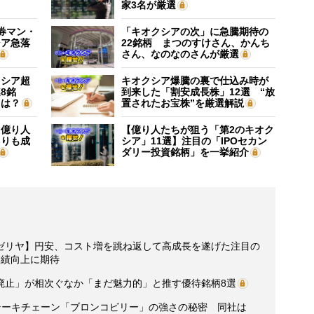
家3名が厳選
証券マン・
「キオクシアの次」に急騰期待の
シア急落
22銘柄 まつのすけさん、かんち
さん、なのなのさんが厳選
クシア超
キオクシア爆騰の裏で仕込み時が
8銘
到来した「割安成長株」12選 “放
”は？
置されたお宝株”を厳選解説
】億り人
【億り人たちが狙う「第2のキオク
よりも成
シア」11選】注目の「IPOセカン
ダリー投資銘柄」を一挙紹介
ゼリヤ】円安、コスト増を跳ね返して高成長を遂げた注目の
業績向上に期待
廃止」が相次ぐなか「まだ魅力的」と推す優待銘柄8選
テーキチェーン「ブロンコビリー」の強さの秘密 同社は