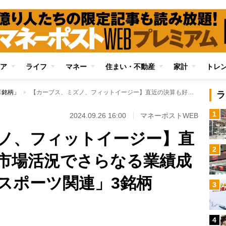
ア
ライフ
マネー
住まい・不動産
家計
トレ
算銘柄」
【カーブス、ミズノ、フィットイージー】直近の決算も好調、市場活況でさらなる業績成長を期待できる「スポーツ関連」3銘柄
ラ
1
2024.09.26 16:00
マネーポストWEB
ノ、フィットイージー】直
2
市場活況でさらなる業績成
スポーツ関連」3銘柄
3
Loaded
:
88.23%
/
4