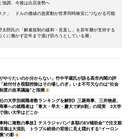
と強調、今後は出店攻勢へ
スク」 ドルの価値の急変動が世界同時株安につながる可能
野太郎氏の「解雇規制の緩和・見直し」を若年層が支持する
ろくに働かず定年まで逃げ切ろうとしている層」
がやりたいのか分からない」竹中平蔵氏が語る高市内閣の評
「給付付き税額控除はその場しのぎ」いま不可欠なのは“社会
制度の改革議論”と指摘
社の大学別就職者数ランキングを解剖》三菱商事、三井物産、
商事への就職者は「東大・早大・慶大で約6割」の現実 3大学
で強い大学はどこか
車時に複数の事故】テスラジャパン“多額のEV補助金”で注文殺
現場は大混乱 トラブル続発の背後に見え隠れする“イーロン
腕”の影