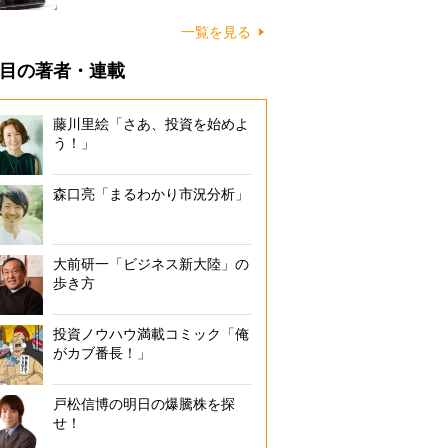
一覧を見る
目の著者・連載
藤川里絵「さあ、投資を始めよ
う！」
森口亮「まるわかり市況分析」
大前研一「ビジネス新大陸」の
歩き方
投資ノウハウ満載コミック「俺
がカブ番長！」
戸松信博の明日の爆騰株を探
せ！