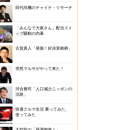
田代尚機のチャイナ・リサーチ
「みんなで大家さん」配当スト
ップ騒動の内幕
古賀真人「発掘！好決算銘柄」
突然マルサがやって来た！
河合雅司「人口減少ニッポンの
活路」
快適クルマ生活 乗ってみた、
使ってみた
大竹聡の「昼酒御免！」