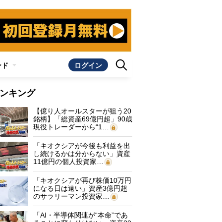
ンド
ログイン
ンキング
【億り人オールスターが狙う20
銘柄】「総資産69億円超」90歳
現役トレーダーから“1…
「キオクシアが今後も利益を出
し続けるかは分からない」資産
11億円の個人投資家…
「キオクシアが再び株価10万円
になる日は遠い」資産3億円超
のサラリーマン投資家…
「AI・半導体関連が“本命”であ