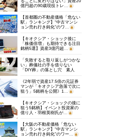
ることに変わりはない」資産20
億円超の90歳現役トレ…
【首都圏の不動産価格「危ない
駅」ランキング】“中古マンシ
ョン売れ行き鈍化”のワ…
【キオクシア・ショック後に
「株価倍増」も期待できる注目
銘柄5選】資産3億円超…
「失敗すると取り返しがつかな
い」葬儀社の手を借りない
「DIY葬」の落とし穴 素人
に…
《2年弱で資産17.5倍の元証券
マンが「キオクシア急落で次に
狙う」5銘柄を公開》1…
【キオクシア・ショックの後に
狙う5銘柄】イベント投資家の
億り人・羽根英樹氏が…
【大阪の不動産価格「危ない
駅」ランキング】“中古マンシ
ョン売れ行き鈍化”のワー…