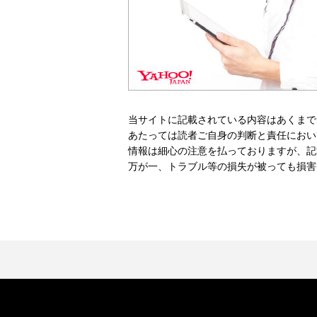
当サイトに記載されている内容はあくまで
あたっては読者ご自身の判断と責任におい
情報は細心の注意を払っておりますが、記
万が一、トラブル等の損失が被っても損害