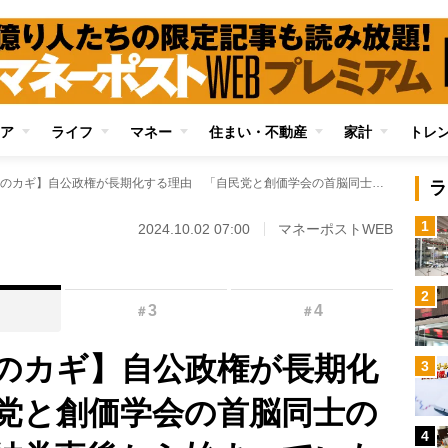
ア
ライフ
マネー
住まい・不動産
家計
トレ
【迫る解散総選挙のカギ】自公政権が長期化する理由 「自民党と創価学会の首脳同士の関係」は、自民党結党直後から始まっていた
ラ
1
2024.10.02 07:00
マネーポストWEB
2
3
4
＃
＃
のカギ】自公政権が長期化
3
党と創価学会の首脳同士の
4