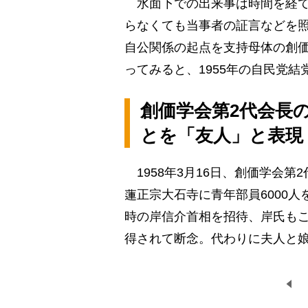
水面下での出来事は時間を経て
らなくても当事者の証言などを
自公関係の起点を支持母体の創
ってみると、1955年の自民党
創価学会第2代会長
とを「友人」と表現
1958年3月16日、創価学会
蓮正宗大石寺に青年部員6000
時の岸信介首相を招待、岸氏も
得されて断念。代わりに夫人と