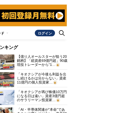
ンド
ログイン
ンキング
【億り人オールスターが狙う20
銘柄】「総資産69億円超」90歳
現役トレーダーから“1…
「キオクシアが今後も利益を出
し続けるかは分からない」資産
11億円の個人投資家…
「キオクシアが再び株価10万円
になる日は遠い」資産3億円超
のサラリーマン投資家…
「AI・半導体関連が“本命”であ