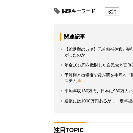
関連キーワード
政治
関連記事
【総選挙のカギ】元首相補佐官が解
がったのか
年金10兆円を散財した自民党と官僚
予算権と徴税権で霞が関を牛耳る「
ステム
平均年収186万円、日本に930万
通帳には1000万円あるが… 定年
注目TOPIC