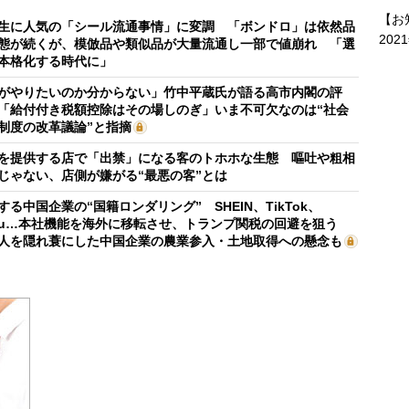
【お
生に人気の「シール流通事情」に変調 「ボンドロ」は依然品
202
態が続くが、模倣品や類似品が大量流通し一部で値崩れ 「選
本格化する時代に」
がやりたいのか分からない」竹中平蔵氏が語る高市内閣の評
「給付付き税額控除はその場しのぎ」いま不可欠なのは“社会
制度の改革議論”と指摘
を提供する店で「出禁」になる客のトホホな生態 嘔吐や粗相
じゃない、店側が嫌がる“最悪の客”とは
する中国企業の“国籍ロンダリング” SHEIN、TikTok、
mu…本社機能を海外に移転させ、トランプ関税の回避を狙う
人を隠れ蓑にした中国企業の農業参入・土地取得への懸念も