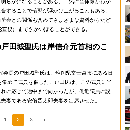
明らかになることがある。一気に全体像がわか
照合することで輪郭が浮かび上がることもある。
価学会との関係も含めてさまざまな資料からたど
結党直後にまでさかのぼることができる。
の戸田城聖氏は岸信介元首相のこ
第2代会長の戸田城聖氏は、静岡県富士宮市にある日
人を集めて式典を催した。戸田氏は、この式典に当
これに応じて途中まで向かったが、側近議員に説
娘夫妻である安倍晋太郎夫妻を出席させた。
1
2
3