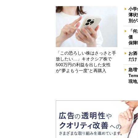
小学
薄状
別が
「何
価 
保障
「この恐ろしい株はさっさと手
お酒
放したい…」キオクシア株で
だけ
500万円の利益を出した女性
急増
が“夢よもう一度”と再購入
Te
現地