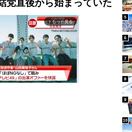
結党直後から始まっていた
5
もっと見る
arrow_forward_ios
6
7
8
9
Mute
10