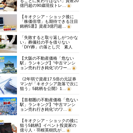
ることに変わりはない」資産20
億円超の90歳現役トレ…
【キオクシア・ショック後に
「株価倍増」も期待できる注目
銘柄5選】資産3億円超…
「失敗すると取り返しがつかな
い」葬儀社の手を借りない
「DIY葬」の落とし穴 素人
に…
【大阪の不動産価格「危ない
駅」ランキング】“中古マンシ
ョン売れ行き鈍化”のワー…
《2年弱で資産17.5倍の元証券
マンが「キオクシア急落で次に
狙う」5銘柄を公開》1…
【首都圏の不動産価格「危ない
駅」ランキング】“中古マンシ
ョン売れ行き鈍化”のワ…
【キオクシア・ショックの後に
狙う5銘柄】イベント投資家の
億り人・羽根英樹氏が…