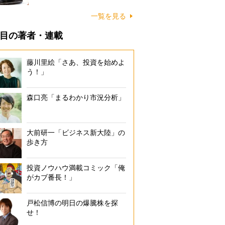
一覧を見る
目の著者・連載
藤川里絵「さあ、投資を始めよ
う！」
森口亮「まるわかり市況分析」
大前研一「ビジネス新大陸」の
歩き方
投資ノウハウ満載コミック「俺
がカブ番長！」
戸松信博の明日の爆騰株を探
せ！