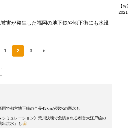
【お
202
被害が発生した福岡の地下鉄や地下街にも水没
）
1
2
3
雨で都営地下鉄の全長43kmが浸水の懸念も
をシミュレーション》荒川決壊で危惧される都営大江戸線の
噴出洪水」も