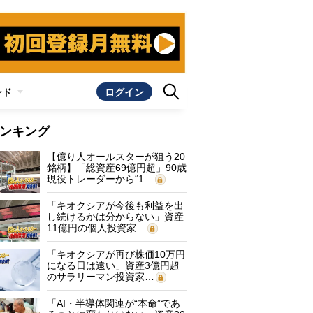
ンド
ログイン
ンキング
【億り人オールスターが狙う20
銘柄】「総資産69億円超」90歳
現役トレーダーから“1…
「キオクシアが今後も利益を出
し続けるかは分からない」資産
11億円の個人投資家…
「キオクシアが再び株価10万円
になる日は遠い」資産3億円超
のサラリーマン投資家…
「AI・半導体関連が“本命”であ