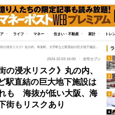
ア
ライフ
マネー
住まい・不動産
家計
トレ
《豪雨による地下街の浸水リスク》丸の内、有楽町、大手町など駅直結の巨大地下施設は全体が水没する恐れも 海抜が低い大阪、海に近い名古屋の地下街もリスクあり
ラ
1
2024.10.03 16:00
女性セブン
街の浸水リスク》丸の内、
2
ど駅直結の巨大地下施設は
れも 海抜が低い大阪、海
3
下街もリスクあり
4