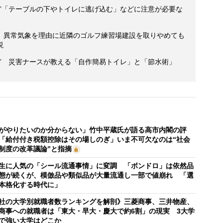
策”「テーブルの下やトイレに逃げ込む」などに注意が必要な
」異常気象を理由に近隣のゴルフ練習場建設を取りやめても
説
” 災害ナースが教える「自作簡易トイレ」と「節水術」
がやりたいのか分からない」竹中平蔵氏が語る高市内閣の評
「給付付き税額控除はその場しのぎ」いま不可欠なのは“社会
制度の改革議論”と指摘
生に人気の「シール流通事情」に変調 「ボンドロ」は依然品
態が続くが、模倣品や類似品が大量流通し一部で値崩れ 「選
本格化する時代に」
社の大学別就職者数ランキングを解剖》三菱商事、三井物産、
商事への就職者は「東大・早大・慶大で約6割」の現実 3大学
で強い大学はどこか