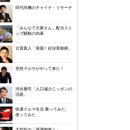
田代尚機のチャイナ・リサーチ
「みんなで大家さん」配当スト
ップ騒動の内幕
古賀真人「発掘！好決算銘柄」
突然マルサがやって来た！
河合雅司「人口減少ニッポンの
活路」
快適クルマ生活 乗ってみた、
使ってみた
大竹聡の「昼酒御免！」