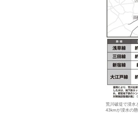
荒川破堤で浸水
43kmが浸水の