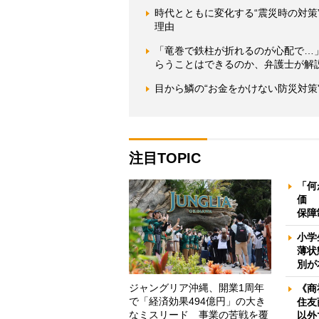
時代とともに変化する“震災時の対
理由
「竜巻で鉄柱が折れるのが心配で…
らうことはできるのか、弁護士が解
目から鱗の“お金をかけない防災対策
注目TOPIC
「何
価 
保障
小学
薄状
別が
ジャングリア沖縄、開業1周年
《商
で「経済効果494億円」の大き
住友
なミスリード 事業の苦戦を覆
以外