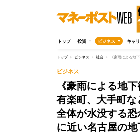
トップ
投資
ビジネス
キャリ
トップ
ビジネス
社会
ビジネス
《豪雨による地下
有楽町、大手町な
全体が水没する恐
に近い名古屋の地