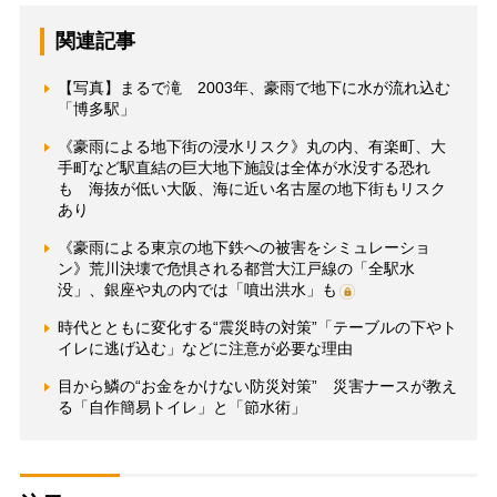
関連記事
【写真】まるで滝 2003年、豪雨で地下に水が流れ込む
「博多駅」
《豪雨による地下街の浸水リスク》丸の内、有楽町、大
手町など駅直結の巨大地下施設は全体が水没する恐れ
も 海抜が低い大阪、海に近い名古屋の地下街もリスク
あり
《豪雨による東京の地下鉄への被害をシミュレーショ
ン》荒川決壊で危惧される都営大江戸線の「全駅水
没」、銀座や丸の内では「噴出洪水」も
時代とともに変化する“震災時の対策”「テーブルの下やト
イレに逃げ込む」などに注意が必要な理由
目から鱗の“お金をかけない防災対策” 災害ナースが教え
る「自作簡易トイレ」と「節水術」