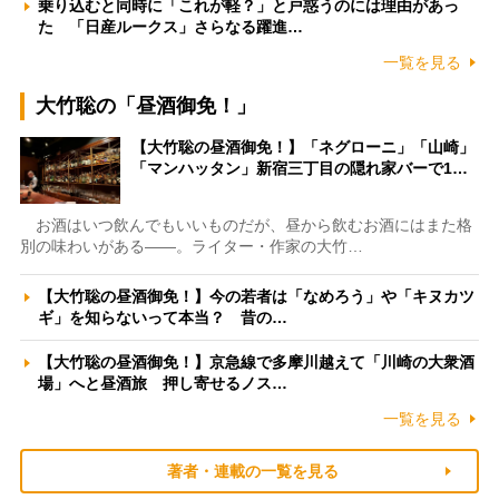
乗り込むと同時に「これが軽？」と戸惑うのには理由があっ
た 「日産ルークス」さらなる躍進…
一覧を見る
大竹聡の「昼酒御免！」
【大竹聡の昼酒御免！】「ネグローニ」「山崎」
「マンハッタン」新宿三丁目の隠れ家バーで1…
お酒はいつ飲んでもいいものだが、昼から飲むお酒にはまた格
別の味わいがある――。ライター・作家の大竹…
【大竹聡の昼酒御免！】今の若者は「なめろう」や「キヌカツ
ギ」を知らないって本当？ 昔の…
【大竹聡の昼酒御免！】京急線で多摩川越えて「川崎の大衆酒
場」へと昼酒旅 押し寄せるノス…
一覧を見る
著者・連載の一覧を見る