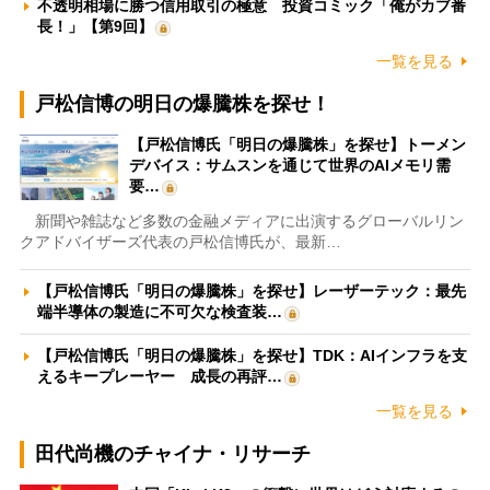
不透明相場に勝つ信用取引の極意 投資コミック「俺がカブ番
長！」【第9回】
一覧を見る
戸松信博の明日の爆騰株を探せ！
【戸松信博氏「明日の爆騰株」を探せ】トーメン
デバイス：サムスンを通じて世界のAIメモリ需
要…
新聞や雑誌など多数の金融メディアに出演するグローバルリン
クアドバイザーズ代表の戸松信博氏が、最新…
【戸松信博氏「明日の爆騰株」を探せ】レーザーテック：最先
端半導体の製造に不可欠な検査装…
【戸松信博氏「明日の爆騰株」を探せ】TDK：AIインフラを支
えるキープレーヤー 成長の再評…
一覧を見る
田代尚機のチャイナ・リサーチ