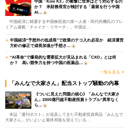
中国「Kimi K3」の衝撃に世界はどう対応するの
か？ 米財務長官が検討する「蒸留を行う中国
AI…
中国経済に精通する中国株投資の第一人者・田代尚機氏のプレ
ミアム連載「チャイナ・リサーチ」。中国企…
中国経済“予想外の低成長”で政策のテコ入れ必至か 経済運営
方針の修正で成長加速が予想さ…
“AI革命”で爆発的な需要拡大が見込まれる「CXO」とは何
か？ 高い競争力を持つ中国の医薬品…
一覧を見る
「みんなで大家さん」配当ストップ騒動の内幕
《ついに見えた問題の核心》「みんなで大家さ
ん」2000億円超不動産投資トラブル“異常なく
ら…
本誌『週刊ポスト』が追及してきた不動産投資商品「みんなで
大家さん」がいよいよ最終局面を迎えている…