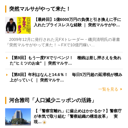
突然マルサがやって来た！
【最終回】1億6000万円の負債と引き換えに手に
入れたプライスレスな経験 ｜ 突然マルサがや…
2009年12月に発行された元FXトレーダー・磯貝清明氏の著書
『突然マルサがやって来た！～FXで10億円稼い…
【第9回】もう一度FXでリベンジ！ 種銭は差し押さえを免れ
た”ヒミツのお金” ｜ 突然マルサ…
【第8回】年利はなんと14.6％！ 毎日5万円超の延滞税が積み
上がっていく ｜ 突然マルサ…
一覧を見る
河合雅司「人口減少ニッポンの活路」
【「警察官離れ」に歯止めはかかるか？】警察庁
が本気で取り組む「警察組織の構造改革」 実
現…