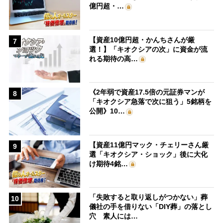
億円超・…
【資産10億円超・かんちさんが厳
7
選！】「キオクシアの次」に資金が流
れる期待の高…
《2年弱で資産17.5倍の元証券マンが
8
「キオクシア急落で次に狙う」5銘柄を
公開》10…
【資産11億円マック・チェリーさん厳
9
選「キオクシア・ショック」後に大化
け期待4銘…
「失敗すると取り返しがつかない」葬
10
儀社の手を借りない「DIY葬」の落とし
穴 素人には…