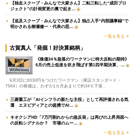
【独走スクープ・みんなで大家さん】二転三転した“成田プロ
ジェクト”の計画変更の裏で起き…
【追及スクープ・みんなで大家さん】独占入手“内部議事録”で
明かされる柳瀬健一・代表の思…
一覧を見る
古賀真人「発掘！好決算銘柄」
《株価34％急落のワークマンに特大反転の期待》
6月の売上低迷を吹き飛ばす第1四半期決算、…
6月3日に8330円をつけたワークマン（東証スタンダード・
7564）の株価は、わずか1カ月あまりで約34％下落…
三菱重工が「AIインフラの新たな主役」として再評価される気
運 エヌビディアとの提携でAI…
キオクシアHD「7万円割れからの急反発」は再びの上昇局面へ
の反転シグナルか？ 市場のムー…
一覧を見る