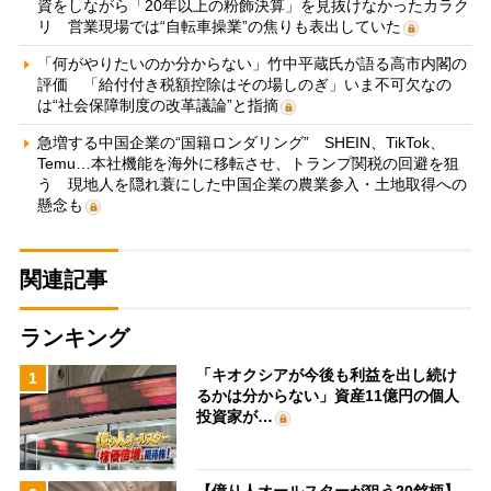
資をしながら「20年以上の粉飾決算」を見抜けなかったカラク
リ 営業現場では“自転車操業”の焦りも表出していた
「何がやりたいのか分からない」竹中平蔵氏が語る高市内閣の
評価 「給付付き税額控除はその場しのぎ」いま不可欠なの
は“社会保障制度の改革議論”と指摘
急増する中国企業の“国籍ロンダリング” SHEIN、TikTok、
Temu…本社機能を海外に移転させ、トランプ関税の回避を狙
う 現地人を隠れ蓑にした中国企業の農業参入・土地取得への
懸念も
関連記事
ランキング
「キオクシアが今後も利益を出し続け
1
るかは分からない」資産11億円の個人
投資家が…
【億り人オールスターが狙う20銘柄】