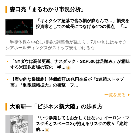
森口亮「まるわかり市況分析」
「キオクシア急落で含み損が膨らんで…」損失を
投資家としての成長につなげる4つの視点 「…
半導体株を中心に相場の調整色が強まり、7月中旬にはキオク
シアホールディングスがストップ安をつけるな…
「NYダウは高値更新、ナスダック・S&P500は足踏み」が意味
する米国株市場の変化 半…
【歴史的な爆騰劇】時価総額10兆円企業が「2連続ストップ
高」「制限値幅拡大」の衝撃 フ…
一覧を見る
大前研一「ビジネス新大陸」の歩き方
「いつ暴発してもおかしくはない」イーロン・マ
スク氏とスペースXが抱えるリスクの数々「絶対
的…