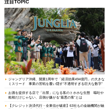
注目TOPIC
ジャングリア沖縄、開業1周年で「経済効果494億円」の大きな
ミスリード 事業の苦戦を覆い隠す“不透明すぎる巨大な数字”
お酒を提供する店で「出禁」になる客のトホホな生態 嘔吐や
粗相だけじゃない、店側が嫌がる“最悪の客”とは
【クレジット決済代行・全東信が破産】63社もの金融機関が融