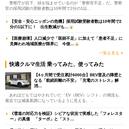
警察庁が目下、頭を悩ませているのが「警察官不足」だ。警察
官の採用試験の受験者数は10年間で2分の1以…
【安全・安心ニッポンの危機】採用試験受験者数は10年間で2
分の1以下に！ 出生数減がも…
【医療崩壊】人口減少で「医師不足」に加えて「患者不足」に
見舞われ地域医療が限界に 今後…
一覧を見る
快適クルマ生活 乗ってみた、使ってみた
【4ヶ月間で受注累計6000台】BEV普及の障壁と
なる「航続距離の不安」「充電のストレス」解
消…
あれほどもてはやされていた「EV（BEV）シフト」の潮流も、
最近では減速基調になっているように見える。…
《雪道の対応力を検証》シビアな状況で実感した「フォレスタ
ー」の真価 「ターボ」と「スト…