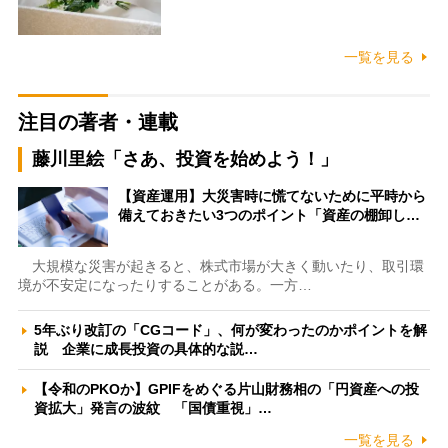
一覧を見る
注目の著者・連載
藤川里絵「さあ、投資を始めよう！」
【資産運用】大災害時に慌てないために平時から
備えておきたい3つのポイント「資産の棚卸し…
大規模な災害が起きると、株式市場が大きく動いたり、取引環
境が不安定になったりすることがある。一方…
5年ぶり改訂の「CGコード」、何が変わったのかポイントを解
説 企業に成長投資の具体的な説…
【令和のPKOか】GPIFをめぐる片山財務相の「円資産への投
資拡大」発言の波紋 「国債重視」…
一覧を見る