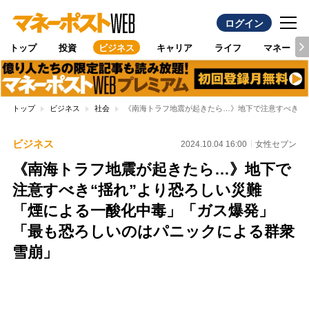
ログイン
トップ
投資
ビジネス
キャリア
ライフ
マネー
トップ
ビジネス
社会
《南海トラフ地震が起きたら…》地下で注意すべき“
ビジネス
2024.10.04 16:00
女性セブン
《南海トラフ地震が起きたら…》地下で
注意すべき“揺れ”より恐ろしい災難
「煙による一酸化中毒」「ガス爆発」
「最も恐ろしいのはパニックによる群衆
雪崩」
Loaded
:
100.00%
/
Unmute