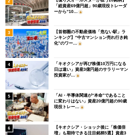
2
「総資産69億円超」90歳現役トレーダ
ーから“10…
【首都圏の不動産価格「危ない駅」ラ
3
ンキング】“中古マンション売れ行き鈍
化”のワー…
「キオクシアが再び株価10万円になる
4
日は遠い」資産3億円超のサラリーマン
投資家が…
「AI・半導体関連が“本命”であること
5
に変わりはない」資産20億円超の90歳
現役トレー…
【キオクシア・ショック後に「株価倍
6
増」も期待できる注目銘柄5選】資産3