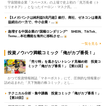
宇宙開発企業「スペースX」の上場で史上初の「兆万長者（ト
リリオネア）」となったイーロン・マスク氏。…
【3メガバンクは純利益5兆円超】銀行、商社、ゼネコンは最高
益続出の一方で、中小企業・…
急増する中国企業の“国籍ロンダリング” SHEIN、TikTok、
Temu…本社機能を海外に移転させ…
一覧を見る
投資ノウハウ満載コミック「俺がカブ番長！」
「売り時」を逃さないトレンド見極め術 投資コ
ミック「俺がカブ番長！」【第11回】
かつて投資情報雑誌「マネーポスト」にて、圧倒的な情報量が
詰め込まれた「天下無敵の株コミック」とし…
テクニカル分析・集中講義 投資コミック「俺がカブ番長！」
【第10回】