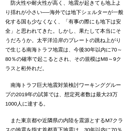
防火性や耐火性が高く、地震が起きても地上よ
り揺れが小さい──海外では地下シェルターが一般
化する国も少なくなく、「有事の際にも地下は安
全」と思われてきた。しかし、果たして本当にそ
うだろうか。太平洋沿岸のプレートの跳ね上がり
で生じる南海トラフ地震は、今後30年以内に70～
80％の確率で起こるとされ、その規模はM8～9ク
ラスと桁外れだ。
南海トラフ巨大地震対策検討ワーキンググルー
プの2019年の試算では、想定死者数は最大23万
1000人に達する。
また東京都や近隣県の内陸を震源とするM7クラ
スの地震を指す首都直下地震は、30年以内に70％