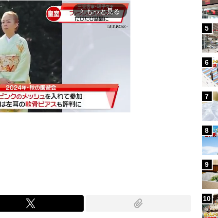
もっと見る
arrow_forward_ios
5
6
7
8
Mute
9
10