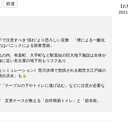
鉄道
【お
202
下で注意すべき“揺れ”より恐ろしい災難 「煙による一酸化
のはパニックによる群衆雪崩」
丸の内、有楽町、大手町など駅直結の巨大地下施設は全体が
海に近い名古屋の地下街もリスクあり
をシミュレーション》荒川決壊で危惧される都営大江戸線の
噴出洪水」も
策”「テーブルの下やトイレに逃げ込む」などに注意が必要な
” 災害ナースが教える「自作簡易トイレ」と「節水術」