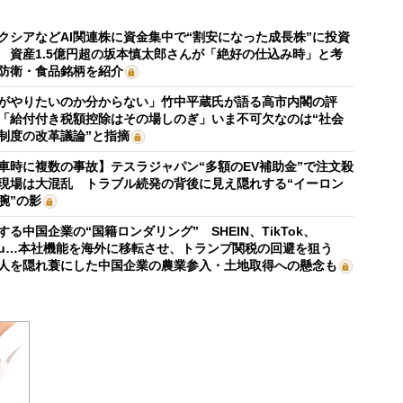
クシアなどAI関連株に資金集中で“割安になった成長株”に投資
 資産1.5億円超の坂本慎太郎さんが「絶好の仕込み時」と考
防衛・食品銘柄を紹介
がやりたいのか分からない」竹中平蔵氏が語る高市内閣の評
「給付付き税額控除はその場しのぎ」いま不可欠なのは“社会
制度の改革議論”と指摘
車時に複数の事故】テスラジャパン“多額のEV補助金”で注文殺
現場は大混乱 トラブル続発の背後に見え隠れする“イーロン
腕”の影
する中国企業の“国籍ロンダリング” SHEIN、TikTok、
mu…本社機能を海外に移転させ、トランプ関税の回避を狙う
人を隠れ蓑にした中国企業の農業参入・土地取得への懸念も