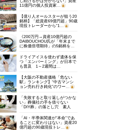
し続けるかは分からない」資産
11億円の個人投資家…
【億り人オールスターが狙う20
銘柄】「総資産69億円超」90歳
現役トレーダーから“1…
《200万円→資産10億円超の
DAIBOUCHOU氏が「年末まで
に株価倍増期待」の5銘柄を…
ドライアイスを使わず遺体を保
つ「エンバーミング」が日本で
も普及 1～2週間は…
【大阪の不動産価格「危ない
駅」ランキング】“中古マンシ
ョン売れ行き鈍化”のワー…
「失敗すると取り返しがつかな
い」葬儀社の手を借りない
「DIY葬」の落とし穴 素人
に…
「AI・半導体関連が“本命”であ
ることに変わりはない」資産20
億円超の90歳現役トレ…