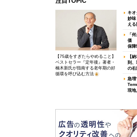
注目TOPIC
キオ
妙味
える
「何
価 
保障
【75歳をすぎたらやめること】
【納
ベストセラー『定年後』著者・
到、
楠木新氏が指南する老年期の好
の右
循環を呼び込む方法
急増
Te
現地