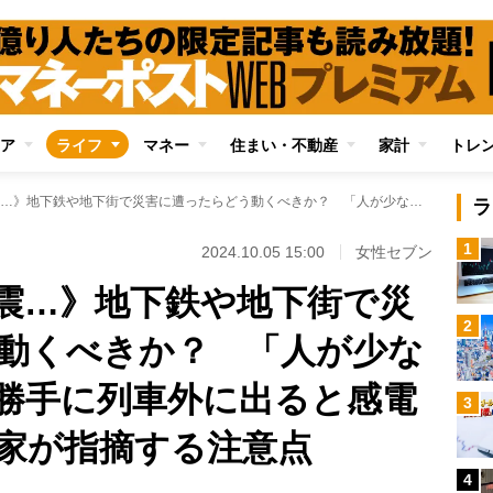
ア
ライフ
マネー
住まい・不動産
家計
トレ
《豪雨で浸水、地震…》地下鉄や地下街で災害に遭ったらどう動くべきか？ 「人が少ない避難経路へ」「勝手に列車外に出ると感電する恐れも」専門家が指摘する注意点
ラ
1
2024.10.05 15:00
女性セブン
震…》地下鉄や地下街で災
2
動くべきか？ 「人が少な
勝手に列車外に出ると感電
3
家が指摘する注意点
4