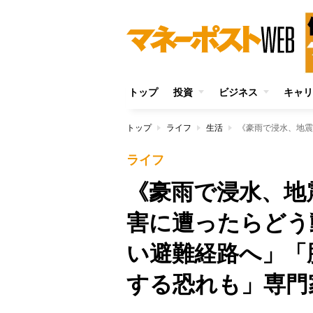
トップ
投資
ビジネス
キャリ
トップ
ライフ
生活
ライフ
《豪雨で浸水、地
害に遭ったらどう
い避難経路へ」「
する恐れも」専門