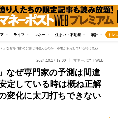
ア
ライフ
マネー
住まい・不動産
家計
トレ
「想定外だった？」なぜ専門家の予測は間違えるのか 市場が安定している時は概ね正解だが、大きな潮目の変化に太刀打ちできない理由
2024.10.17 19:00
マネーポストWEB
」なぜ専門家の予測は間違
安定している時は概ね正解
の変化に太刀打ちできない