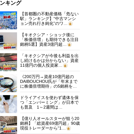
ンキング
【首都圏の不動産価格「危ない
駅」ランキング】“中古マンシ
ョン売れ行き鈍化”のワ…
【キオクシア・ショック後に
「株価倍増」も期待できる注目
銘柄5選】資産3億円超…
「キオクシアが今後も利益を出
し続けるかは分からない」資産
11億円の個人投資家…
《200万円→資産10億円超の
DAIBOUCHOU氏が「年末まで
に株価倍増期待」の5銘柄を…
ドライアイスを使わず遺体を保
つ「エンバーミング」が日本で
も普及 1～2週間は…
【億り人オールスターが狙う20
銘柄】「総資産69億円超」90歳
現役トレーダーから“1…