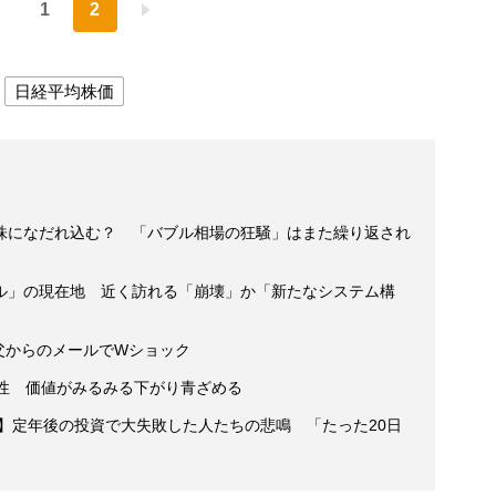
1
2
日経平均株価
株になだれ込む？ 「バブル相場の狂騒」はまた繰り返され
ル」の現在地 近く訪れる「崩壊」か「新たなシステム構
 父からのメールでWショック
男性 価値がみるみる下がり青ざめる
】定年後の投資で大失敗した人たちの悲鳴 「たった20日