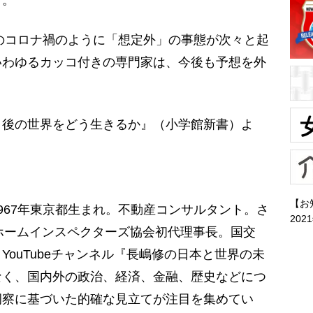
す。
のコロナ禍のように「想定外」の事態が次々と起
いわゆるカッコ付きの専門家は、今後も予想を外
ト後の世界をどう生きるか』（小学館新書）よ
【お
967年東京都生まれ。不動産コンサルタント。さ
202
ホームインスペクターズ協会初代理事長。国交
ouTubeチャンネル『長嶋修の日本と世界の未
なく、国内外の政治、経済、金融、歴史などにつ
洞察に基づいた的確な見立てが注目を集めてい