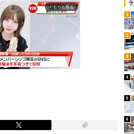
ラ
もっと見る
arrow_forward_ios
1
2
3
4
Mute
5
6