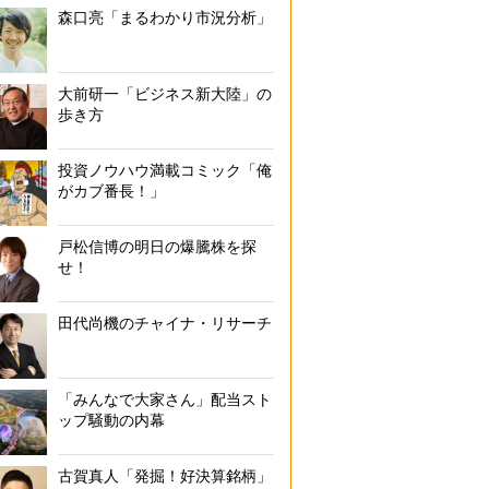
森口亮「まるわかり市況分析」
大前研一「ビジネス新大陸」の
歩き方
投資ノウハウ満載コミック「俺
がカブ番長！」
戸松信博の明日の爆騰株を探
せ！
田代尚機のチャイナ・リサーチ
「みんなで大家さん」配当スト
ップ騒動の内幕
古賀真人「発掘！好決算銘柄」