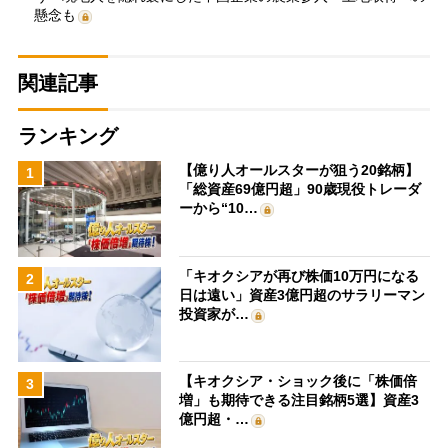
懸念も
関連記事
ランキング
【億り人オールスターが狙う20銘柄】
1
「総資産69億円超」90歳現役トレーダ
ーから“10…
「キオクシアが再び株価10万円になる
2
日は遠い」資産3億円超のサラリーマン
投資家が…
【キオクシア・ショック後に「株価倍
3
増」も期待できる注目銘柄5選】資産3
億円超・…