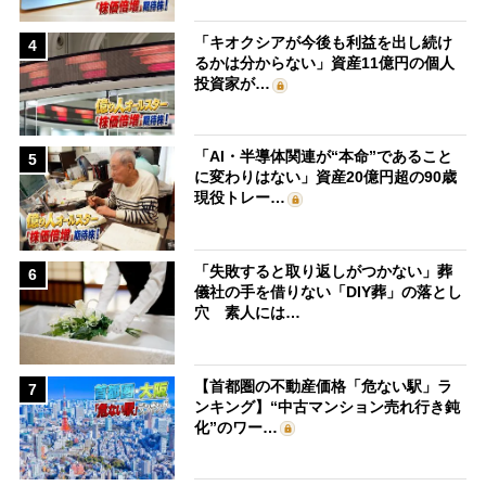
「キオクシアが今後も利益を出し続け
4
るかは分からない」資産11億円の個人
投資家が…
「AI・半導体関連が“本命”であること
5
に変わりはない」資産20億円超の90歳
現役トレー…
「失敗すると取り返しがつかない」葬
6
儀社の手を借りない「DIY葬」の落とし
穴 素人には…
【首都圏の不動産価格「危ない駅」ラ
7
ンキング】“中古マンション売れ行き鈍
化”のワー…