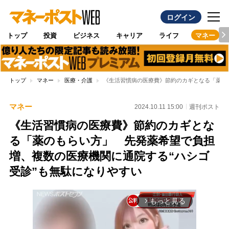
ログイン
トップ
投資
ビジネス
キャリア
ライフ
マネー
トップ
マネー
医療・介護
《生活習慣病の医療費》節約のカギとなる「薬の
マネー
2024.10.11 15:00
週刊ポスト
《生活習慣病の医療費》節約のカギとな
る「薬のもらい方」 先発薬希望で負担
増、複数の医療機関に通院する“ハシゴ
受診”も無駄になりやすい
もっと見る
arrow_forward_ios