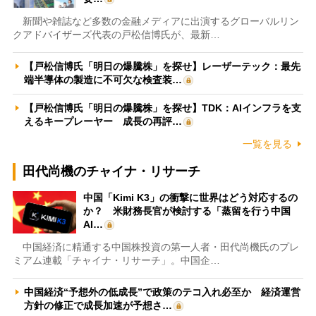
新聞や雑誌など多数の金融メディアに出演するグローバルリン
クアドバイザーズ代表の戸松信博氏が、最新…
【戸松信博氏「明日の爆騰株」を探せ】レーザーテック：最先
端半導体の製造に不可欠な検査装…
【戸松信博氏「明日の爆騰株」を探せ】TDK：AIインフラを支
えるキープレーヤー 成長の再評…
一覧を見る
田代尚機のチャイナ・リサーチ
中国「Kimi K3」の衝撃に世界はどう対応するの
か？ 米財務長官が検討する「蒸留を行う中国
AI…
中国経済に精通する中国株投資の第一人者・田代尚機氏のプレ
ミアム連載「チャイナ・リサーチ」。中国企…
中国経済“予想外の低成長”で政策のテコ入れ必至か 経済運営
方針の修正で成長加速が予想さ…