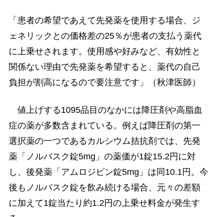
「患者の希望であえて先発薬を使用する場合、ジ
ェネリックとの価格差の25％が患者の支払う薬代
に上乗せされます。使用感や好みなど、有効性と
関係ない理由で先発薬を希望すると、薬代の自己
負担が割高になるので要注意です」（秋津医師）
値上げする1095品目のなかには降圧剤や高脂血
症の薬が多数含まれている。例えば降圧剤の第一
選択薬の一つであるカルシウム拮抗剤では、先発
薬「ノルバスク錠5mg」の薬価が1錠15.2円に対
し、後発薬「アムロジピン錠5mg」は同10.1円。今
後もノルバスク錠を飲み続ける場合、元々の差額
に加えて1錠当たり約1.2円の上乗せ料金が発生す