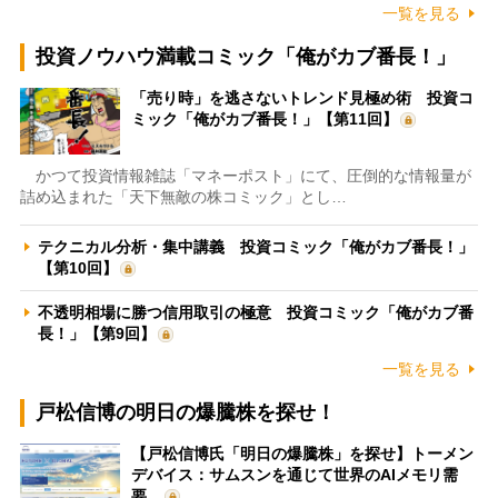
一覧を見る
投資ノウハウ満載コミック「俺がカブ番長！」
「売り時」を逃さないトレンド見極め術 投資コ
ミック「俺がカブ番長！」【第11回】
かつて投資情報雑誌「マネーポスト」にて、圧倒的な情報量が
詰め込まれた「天下無敵の株コミック」とし…
テクニカル分析・集中講義 投資コミック「俺がカブ番長！」
【第10回】
不透明相場に勝つ信用取引の極意 投資コミック「俺がカブ番
長！」【第9回】
一覧を見る
戸松信博の明日の爆騰株を探せ！
【戸松信博氏「明日の爆騰株」を探せ】トーメン
デバイス：サムスンを通じて世界のAIメモリ需
要…