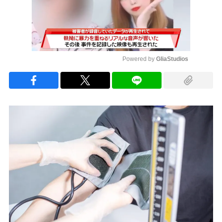
Powered by 
GliaStudios
Mute