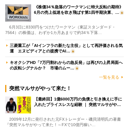
《株価34％急落のワークマンに特大反転の期待》
6月の売上低迷を吹き飛ばす第1四半期決算、…
6月3日に8330円をつけたワークマン（東証スタンダード・
7564）の株価は、わずか1カ月あまりで約34％下落…
三菱重工が「AIインフラの新たな主役」として再評価される気
運 エヌビディアとの提携でAI…
キオクシアHD「7万円割れからの急反発」は再びの上昇局面へ
の反転シグナルか？ 市場のムー…
一覧を見る
突然マルサがやって来た！
【最終回】1億6000万円の負債と引き換えに手に
入れたプライスレスな経験 ｜ 突然マルサがや…
2009年12月に発行された元FXトレーダー・磯貝清明氏の著書
『突然マルサがやって来た！～FXで10億円稼い…