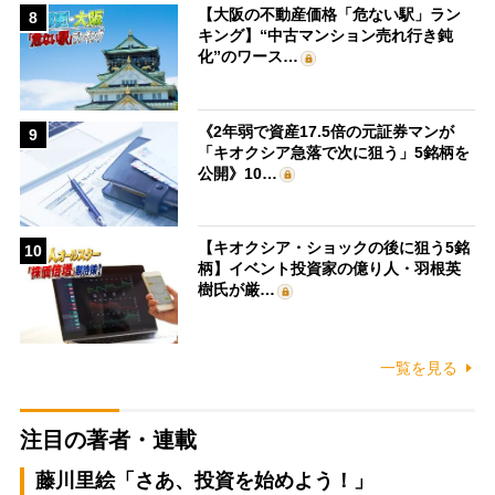
【大阪の不動産価格「危ない駅」ラン
8
キング】“中古マンション売れ行き鈍
化”のワース…
《2年弱で資産17.5倍の元証券マンが
9
「キオクシア急落で次に狙う」5銘柄を
公開》10…
【キオクシア・ショックの後に狙う5銘
10
柄】イベント投資家の億り人・羽根英
樹氏が厳…
一覧を見る
注目の著者・連載
藤川里絵「さあ、投資を始めよう！」