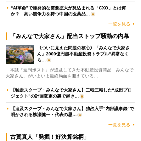
“AI革命”で爆発的な需要拡大が見込まれる「CXO」とは何
か？ 高い競争力を持つ中国の医薬品…
一覧を見る
「みんなで大家さん」配当ストップ騒動の内幕
《ついに見えた問題の核心》「みんなで大家さ
ん」2000億円超不動産投資トラブル“異常なく
ら…
本誌『週刊ポスト』が追及してきた不動産投資商品「みんなで
大家さん」がいよいよ最終局面を迎えている…
【独走スクープ・みんなで大家さん】二転三転した“成田プロ
ジェクト”の計画変更の裏で起き…
【追及スクープ・みんなで大家さん】独占入手“内部議事録”で
明かされる柳瀬健一・代表の思…
一覧を見る
古賀真人「発掘！好決算銘柄」