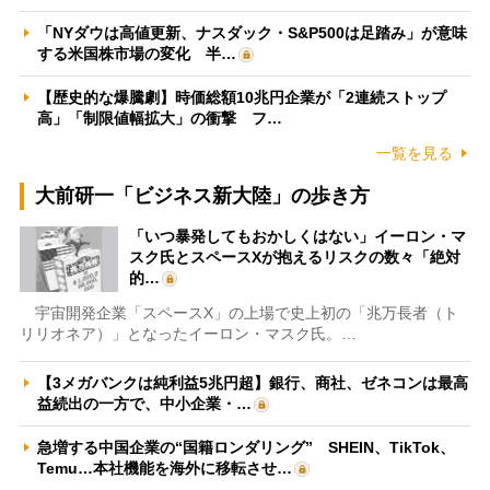
「NYダウは高値更新、ナスダック・S&P500は足踏み」が意味
する米国株市場の変化 半…
【歴史的な爆騰劇】時価総額10兆円企業が「2連続ストップ
高」「制限値幅拡大」の衝撃 フ…
一覧を見る
大前研一「ビジネス新大陸」の歩き方
「いつ暴発してもおかしくはない」イーロン・マ
スク氏とスペースXが抱えるリスクの数々「絶対
的…
宇宙開発企業「スペースX」の上場で史上初の「兆万長者（ト
リリオネア）」となったイーロン・マスク氏。…
【3メガバンクは純利益5兆円超】銀行、商社、ゼネコンは最高
益続出の一方で、中小企業・…
急増する中国企業の“国籍ロンダリング” SHEIN、TikTok、
Temu…本社機能を海外に移転させ…