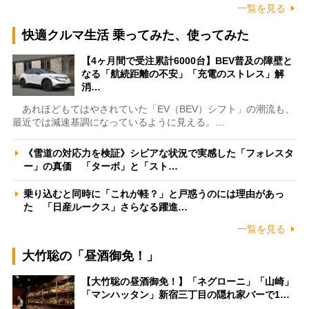
一覧を見る
快適クルマ生活 乗ってみた、使ってみた
【4ヶ月間で受注累計6000台】BEV普及の障壁と
なる「航続距離の不安」「充電のストレス」解
消…
あれほどもてはやされていた「EV（BEV）シフト」の潮流も、
最近では減速基調になっているように見える。…
《雪道の対応力を検証》シビアな状況で実感した「フォレスタ
ー」の真価 「ターボ」と「スト…
乗り込むと同時に「これが軽？」と戸惑うのには理由があっ
た 「日産ルークス」さらなる躍進…
一覧を見る
大竹聡の「昼酒御免！」
【大竹聡の昼酒御免！】「ネグローニ」「山崎」
「マンハッタン」新宿三丁目の隠れ家バーで1…