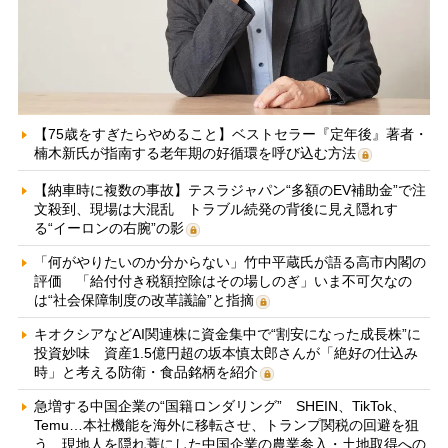
【75歳をすぎたらやめること】ベストセラー『定年後』著者・
楠木新氏が指南する老年期の好循環を呼び込む方法
【納車時に複数の事故】テスラジャパン“多額のEV補助金”で注
文殺到、現場は大混乱 トラブル続発の背後に見え隠れす
る“イーロンの右腕”の影
「何がやりたいのか分からない」竹中平蔵氏が語る高市内閣の
評価 「給付付き税額控除はその場しのぎ」いま不可欠なの
は“社会保障制度の改革議論”と指摘
キオクシアなどAI関連株に資金集中で“割安になった成長株”に
投資妙味 資産1.5億円超の坂本慎太郎さんが「絶好の仕込み
時」と考える防衛・食品銘柄を紹介
急増する中国企業の“国籍ロンダリング” SHEIN、TikTok、
Temu…本社機能を海外に移転させ、トランプ関税の回避を狙
う 現地人を隠れ蓑にした中国企業の農業参入・土地取得への