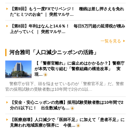
【第9回】もう一度FXでリベンジ！ 種銭は差し押さえを免れ
た”ヒミツのお金” ｜ 突然マルサ…
【第8回】年利はなんと14.6％！ 毎日5万円超の延滞税が積み
上がっていく ｜ 突然マルサ…
一覧を見る
河合雅司「人口減少ニッポンの活路」
【「警察官離れ」に歯止めはかかるか？】警察庁
が本気で取り組む「警察組織の構造改革」 実
現…
警察庁が目下、頭を悩ませているのが「警察官不足」だ。警察
官の採用試験の受験者数は10年間で2分の1以…
【安全・安心ニッポンの危機】採用試験受験者数は10年間で2
分の1以下に！ 出生数減がも…
【医療崩壊】人口減少で「医師不足」に加えて「患者不足」に
見舞われ地域医療が限界に 今後…