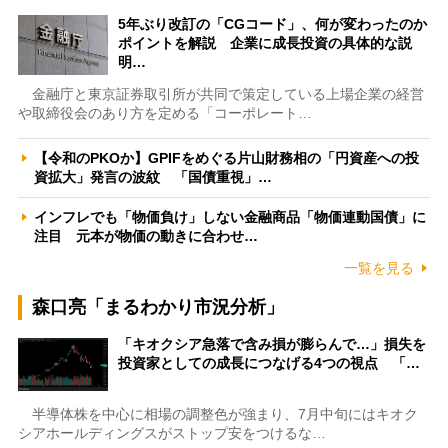
5年ぶり改訂の「CGコード」、何が変わったのか
ポイントを解説 企業に成長投資の具体的な説
明…
金融庁と東京証券取引所が共同で策定している上場企業の経営
や取締役会のあり方を定める「コーポレート…
【令和のPKOか】GPIFをめぐる片山財務相の「円資産への投
資拡大」発言の波紋 「国債重視」…
インフレでも「物価負け」しない金融商品「物価連動国債」に
注目 元本が物価の動きに合わせ…
一覧を見る
森口亮「まるわかり市況分析」
「キオクシア急落で含み損が膨らんで…」損失を
投資家としての成長につなげる4つの視点 「…
半導体株を中心に相場の調整色が強まり、7月中旬にはキオク
シアホールディングスがストップ安をつけるな…