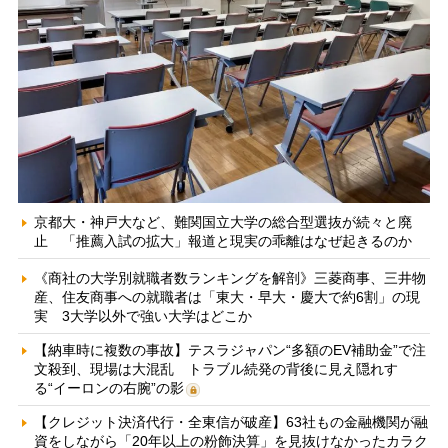
京都大・神戸大など、難関国立大学の総合型選抜が続々と廃
止 「推薦入試の拡大」報道と現実の乖離はなぜ起きるのか
《商社の大学別就職者数ランキングを解剖》三菱商事、三井物
産、住友商事への就職者は「東大・早大・慶大で約6割」の現
実 3大学以外で強い大学はどこか
【納車時に複数の事故】テスラジャパン“多額のEV補助金”で注
文殺到、現場は大混乱 トラブル続発の背後に見え隠れす
る“イーロンの右腕”の影
【クレジット決済代行・全東信が破産】63社もの金融機関が融
資をしながら「20年以上の粉飾決算」を見抜けなかったカラク