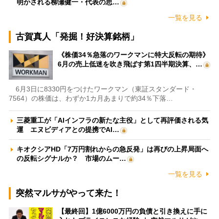
明かされる柳瀬健一・代表の思…
一覧を見る
古賀真人「発掘！好決算銘柄」
《株価34％急落のワークマンに特大反転の期待》
6月の売上低迷を吹き飛ばす第1四半期決算、…
6月3日に8330円をつけたワークマン（東証スタンダード・
7564）の株価は、わずか1カ月あまりで約34％下落…
三菱重工が「AIインフラの新たな主役」として再評価される気
運 エヌビディアとの提携でAI…
キオクシアHD「7万円割れからの急反発」は再びの上昇局面へ
の反転シグナルか？ 市場のムー…
一覧を見る
突然マルサがやって来た！
【最終回】1億6000万円の負債と引き換えに手に