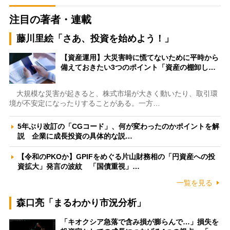
注目の著者・連載
藤川里絵「さあ、投資を始めよう！」
【資産運用】大災害時に慌てないために平時から
備えておきたい3つのポイント「資産の棚卸し…
大規模な災害が起きると、株式市場が大きく動いたり、取引環
境が不安定になったりすることがある。一方…
5年ぶり改訂の「CGコード」、何が変わったのかポイントを解
説 企業に成長投資の具体的な説…
【令和のPKOか】GPIFをめぐる片山財務相の「円資産への投
資拡大」発言の波紋 「国債重視」…
一覧を見る
森口亮「まるわかり市況分析」
「キオクシア急落で含み損が膨らんで…」損失を