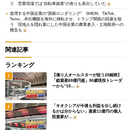
リ 営業現場では“自転車操業”の焦りも表出していた
急増する中国企業の“国籍ロンダリング” SHEIN、TikTok、
Temu…本社機能を海外に移転させ、トランプ関税の回避を狙
う 現地人を隠れ蓑にした中国企業の農業参入・土地取得への
懸念も
関連記事
ランキング
【億り人オールスターが狙う20銘柄】
1
「総資産69億円超」90歳現役トレーダ
ーから“10…
「キオクシアが今後も利益を出し続け
2
るかは分からない」資産11億円の個人
投資家が…