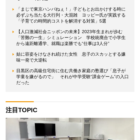
「まじで東京ハンパねぇ！」子どもとお出かけする時に
必ずぶち当たる大行列・大混雑 ヨッピー氏が実践する
「子育ての時間的コストを解消する対策」5選
【人口激減社会ニッポンの未来】2023年生まれが歩む
「苦難の一生」シミュレーション 学校統廃合で小学生
から遠距離通学、就職は楽勝でも“仕事は3人分”
姑に容姿をけなされ続けた女性 息子のスカッとする嫌
味一発で大逆転
目黒区の高級住宅街に住む共働き家庭の塾選び「息子が
学童を嫌がるので」 それが中学受験“課金ゲーム”の入口
だった
注目TOPIC