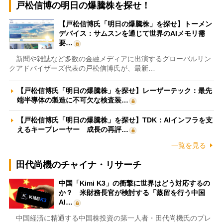
戸松信博の明日の爆騰株を探せ！
【戸松信博氏「明日の爆騰株」を探せ】トーメン
デバイス：サムスンを通じて世界のAIメモリ需
要…
新聞や雑誌など多数の金融メディアに出演するグローバルリン
クアドバイザーズ代表の戸松信博氏が、最新…
【戸松信博氏「明日の爆騰株」を探せ】レーザーテック：最先
端半導体の製造に不可欠な検査装…
【戸松信博氏「明日の爆騰株」を探せ】TDK：AIインフラを支
えるキープレーヤー 成長の再評…
一覧を見る
田代尚機のチャイナ・リサーチ
中国「Kimi K3」の衝撃に世界はどう対応するの
か？ 米財務長官が検討する「蒸留を行う中国
AI…
中国経済に精通する中国株投資の第一人者・田代尚機氏のプレ