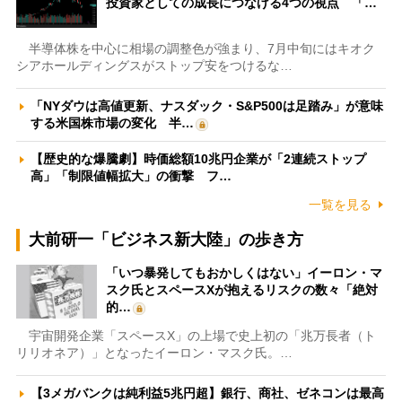
投資家としての成長につなげる4つの視点 「…
半導体株を中心に相場の調整色が強まり、7月中旬にはキオク
シアホールディングスがストップ安をつけるな…
「NYダウは高値更新、ナスダック・S&P500は足踏み」が意味
する米国株市場の変化 半…
【歴史的な爆騰劇】時価総額10兆円企業が「2連続ストップ
高」「制限値幅拡大」の衝撃 フ…
一覧を見る
大前研一「ビジネス新大陸」の歩き方
「いつ暴発してもおかしくはない」イーロン・マ
スク氏とスペースXが抱えるリスクの数々「絶対
的…
宇宙開発企業「スペースX」の上場で史上初の「兆万長者（ト
リリオネア）」となったイーロン・マスク氏。…
【3メガバンクは純利益5兆円超】銀行、商社、ゼネコンは最高