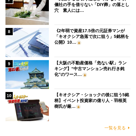
儀社の手を借りない「DIY葬」の落とし
穴 素人には…
《2年弱で資産17.5倍の元証券マンが
8
「キオクシア急落で次に狙う」5銘柄を
公開》10…
【大阪の不動産価格「危ない駅」ラン
9
キング】“中古マンション売れ行き鈍
化”のワース…
【キオクシア・ショックの後に狙う5銘
10
柄】イベント投資家の億り人・羽根英
樹氏が厳…
一覧を見る