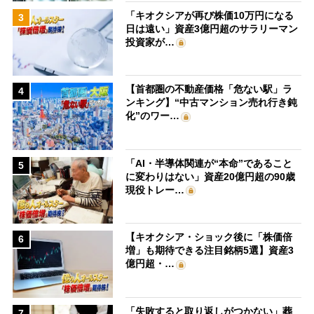
「キオクシアが再び株価10万円になる
3
日は遠い」資産3億円超のサラリーマン
投資家が…
【首都圏の不動産価格「危ない駅」ラ
4
ンキング】“中古マンション売れ行き鈍
化”のワー…
「AI・半導体関連が“本命”であること
5
に変わりはない」資産20億円超の90歳
現役トレー…
【キオクシア・ショック後に「株価倍
6
増」も期待できる注目銘柄5選】資産3
億円超・…
「失敗すると取り返しがつかない」葬
7