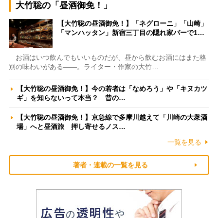
大竹聡の「昼酒御免！」
【大竹聡の昼酒御免！】「ネグローニ」「山崎」
「マンハッタン」新宿三丁目の隠れ家バーで1…
お酒はいつ飲んでもいいものだが、昼から飲むお酒にはまた格
別の味わいがある――。ライター・作家の大竹…
【大竹聡の昼酒御免！】今の若者は「なめろう」や「キヌカツ
ギ」を知らないって本当？ 昔の…
【大竹聡の昼酒御免！】京急線で多摩川越えて「川崎の大衆酒
場」へと昼酒旅 押し寄せるノス…
一覧を見る
著者・連載の一覧を見る