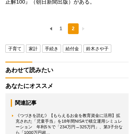
正解100』（朝日新聞出版）がある。
1
2
子育て
家計
手続き
給付金
鈴木さや子
あわせて読みたい
あなたにオススメ
関連記事
《つづきを読む》【もらえるお金を教育資金に活用】拡
充された「児童手当」を18年間NISAで積立運用シミュレ
ーション 年利5％で「234万円→325万円」、第3子分な
ら「1000万円超…