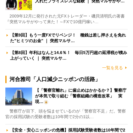
入れたプライスレスな経験 ｜ 突然マルサがや…
2009年12月に発行された元FXトレーダー・磯貝清明氏の著書
『突然マルサがやって来た！～FXで10億円稼い…
【第9回】もう一度FXでリベンジ！ 種銭は差し押さえを免れ
た”ヒミツのお金” ｜ 突然マルサ…
【第8回】年利はなんと14.6％！ 毎日5万円超の延滞税が積み
上がっていく ｜ 突然マルサ…
一覧を見る
河合雅司「人口減少ニッポンの活路」
【「警察官離れ」に歯止めはかかるか？】警察庁
が本気で取り組む「警察組織の構造改革」 実
現…
警察庁が目下、頭を悩ませているのが「警察官不足」だ。警察
官の採用試験の受験者数は10年間で2分の1以…
【安全・安心ニッポンの危機】採用試験受験者数は10年間で2