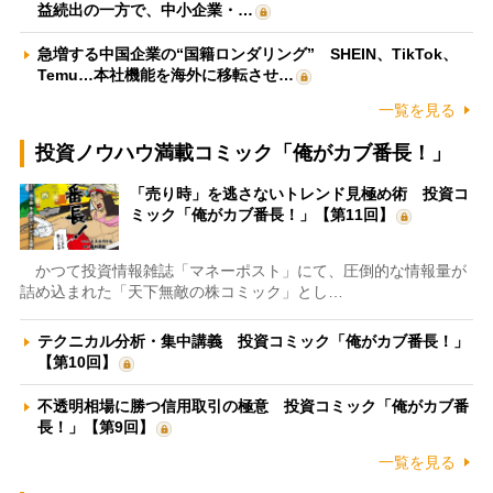
益続出の一方で、中小企業・…
急増する中国企業の“国籍ロンダリング” SHEIN、TikTok、
Temu…本社機能を海外に移転させ…
一覧を見る
投資ノウハウ満載コミック「俺がカブ番長！」
「売り時」を逃さないトレンド見極め術 投資コ
ミック「俺がカブ番長！」【第11回】
かつて投資情報雑誌「マネーポスト」にて、圧倒的な情報量が
詰め込まれた「天下無敵の株コミック」とし…
テクニカル分析・集中講義 投資コミック「俺がカブ番長！」
【第10回】
不透明相場に勝つ信用取引の極意 投資コミック「俺がカブ番
長！」【第9回】
一覧を見る