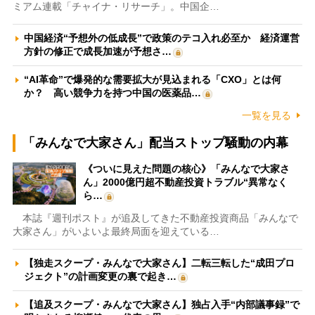
ミアム連載「チャイナ・リサーチ」。中国企…
中国経済“予想外の低成長”で政策のテコ入れ必至か 経済運営
方針の修正で成長加速が予想さ…
“AI革命”で爆発的な需要拡大が見込まれる「CXO」とは何
か？ 高い競争力を持つ中国の医薬品…
一覧を見る
「みんなで大家さん」配当ストップ騒動の内幕
《ついに見えた問題の核心》「みんなで大家さ
ん」2000億円超不動産投資トラブル“異常なく
ら…
本誌『週刊ポスト』が追及してきた不動産投資商品「みんなで
大家さん」がいよいよ最終局面を迎えている…
【独走スクープ・みんなで大家さん】二転三転した“成田プロ
ジェクト”の計画変更の裏で起き…
【追及スクープ・みんなで大家さん】独占入手“内部議事録”で