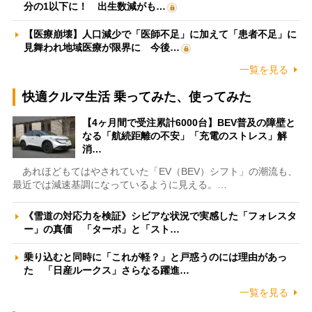
分の1以下に！ 出生数減がも…
【医療崩壊】人口減少で「医師不足」に加えて「患者不足」に
見舞われ地域医療が限界に 今後…
一覧を見る
快適クルマ生活 乗ってみた、使ってみた
【4ヶ月間で受注累計6000台】BEV普及の障壁と
なる「航続距離の不安」「充電のストレス」解
消…
あれほどもてはやされていた「EV（BEV）シフト」の潮流も、
最近では減速基調になっているように見える。…
《雪道の対応力を検証》シビアな状況で実感した「フォレスタ
ー」の真価 「ターボ」と「スト…
乗り込むと同時に「これが軽？」と戸惑うのには理由があっ
た 「日産ルークス」さらなる躍進…
一覧を見る