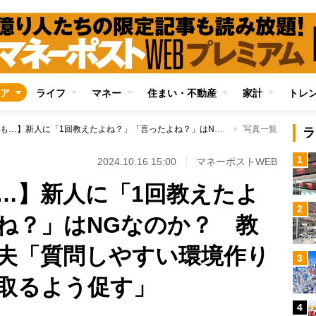
ア
ライフ
マネー
住まい・不動産
家計
トレ
【萎縮や逆ギレも…】新人に「1回教えたよね？」「言ったよね？」はNGなのか？ 教える側の本音と工夫「質問しやすい環境作りが大事」「メモを取るよう促す」
写真一覧
ラ
1
2024.10.16 15:00
マネーポストWEB
…】新人に「1回教えたよ
2
ね？」はNGなのか？ 教
夫「質問しやすい環境作り
3
取るよう促す」
4