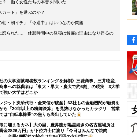
た？ 働く女性たちの本音を聞いた
スカート」を選ぶのか？
の朝・朝イチ」「今週中」はいつなのか問題
に怒られた… 休憩時間中の昼寝は解雇の理由になり得るの
社の大学別就職者数ランキングを解剖》三菱商事、三井物産、
商事への就職者は「東大・早大・慶大で約6割」の現実 3大学
で強い大学はどこか
レジット決済代行・全東信が破産】63社もの金融機関が融資を
がら「20年以上の粉飾決算」を見抜けなかったカラクリ 営業
では“自転車操業”の焦りも表出していた
俵に埋まるカネ】大の里、豊昇龍が黒星続きの名古屋場所は
賞金2826万円」が下位力士に渡り「今日はみんなで焼肉
」 金星4個配給で協会は年96万円の支出増に