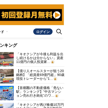
ンド
ログイン
ンキング
「キオクシアが今後も利益を出
し続けるかは分からない」資産
11億円の個人投資家…
【億り人オールスターが狙う20
銘柄】「総資産69億円超」90歳
現役トレーダーから“1…
【首都圏の不動産価格「危ない
駅」ランキング】“中古マンシ
ョン売れ行き鈍化”のワ…
「キオクシアが再び株価10万円