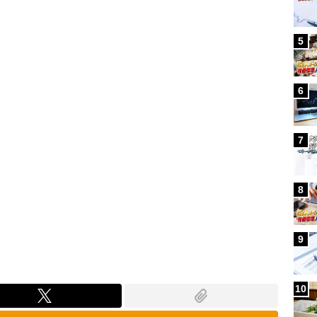
Loaded
:
87.91%
5
6
7
8
9
10