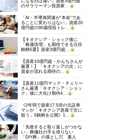
になる日は遠い」資産3億円超
のサラリーマン投資家…
「AI・半導体関連が“本命”であ
ることに変わりはない」資産20
億円超の90歳現役トレ…
【キオクシア・ショック後に
「株価倍増」も期待できる注目
銘柄5選】資産3億円超…
【資産10億円超・かんちさんが
厳選！】「キオクシアの次」に
資金が流れる期待の…
【資産11億円マック・チェリー
さん厳選「キオクシア・ショッ
ク」後に大化け期待4…
《2年弱で資産17.5倍の元証券
マンが「キオクシア急落で次に
狙う」5銘柄を公開》1…
「失敗すると取り返しがつかな
い」葬儀社の手を借りない
「DIY葬」の落とし穴 素人