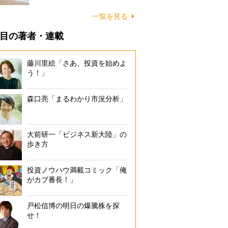
に…
一覧を見る
目の著者・連載
藤川里絵「さあ、投資を始めよ
う！」
森口亮「まるわかり市況分析」
大前研一「ビジネス新大陸」の
歩き方
投資ノウハウ満載コミック「俺
がカブ番長！」
戸松信博の明日の爆騰株を探
せ！