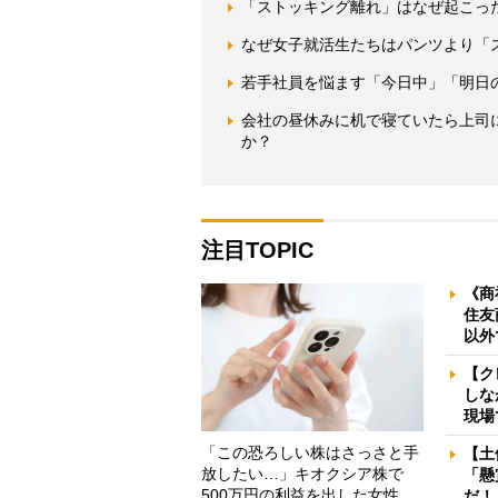
「ストッキング離れ」はなぜ起こっ
なぜ女子就活生たちはパンツより「
若手社員を悩ます「今日中」「明日
会社の昼休みに机で寝ていたら上司
か？
注目TOPIC
《商
住友
以外
【ク
しな
現場
「この恐ろしい株はさっさと手
【土
放したい…」キオクシア株で
「懸
500万円の利益を出した女性
だ！