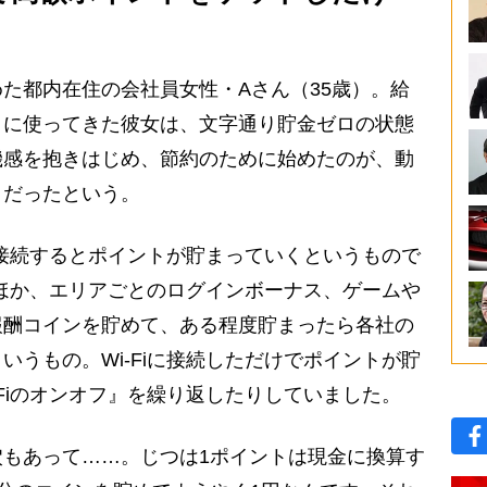
た都内在住の会社員女性・Aさん（35歳）。給
」に使ってきた彼女は、文字通り貯金ゼロの状態
機感を抱きはじめ、節約のために始めたのが、動
リだったという。
iに接続するとポイントが貯まっていくというもので
用のほか、エリアごとのログインボーナス、ゲームや
報酬コインを貯めて、ある程度貯まったら各社の
いうもの。Wi-Fiに接続しただけでポイントが貯
-Fiのオンオフ』を繰り返したりしていました。
もあって……。じつは1ポイントは現金に換算す