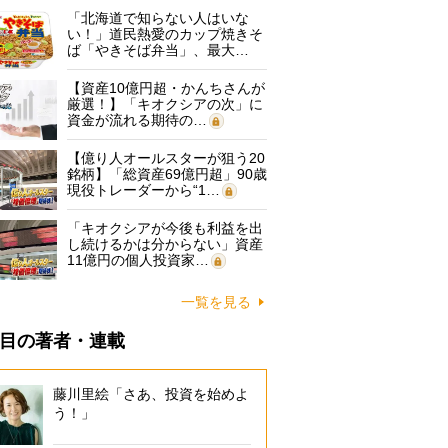
「北海道で知らない人はいな
い！」道民熱愛のカップ焼きそ
ば「やきそば弁当」、最大…
【資産10億円超・かんちさんが
厳選！】「キオクシアの次」に
資金が流れる期待の…
【億り人オールスターが狙う20
銘柄】「総資産69億円超」90歳
現役トレーダーから“1…
「キオクシアが今後も利益を出
し続けるかは分からない」資産
11億円の個人投資家…
一覧を見る
目の著者・連載
藤川里絵「さあ、投資を始めよ
う！」