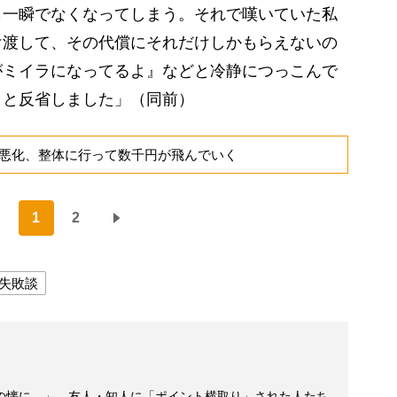
ら一瞬でなくなってしまう。それで嘆いていた私
け渡して、その代償にそれだけしかもらえないの
がミイラになってるよ』などと冷静につっこんで
』と反省しました」（同前）
悪化、整体に行って数千円が飛んでいく
1
2
失敗談
の懐に…」 友人・知人に「ポイント横取り」された人たち