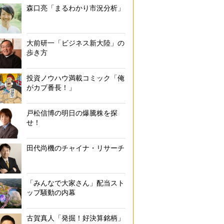
森口亮「まるわかり市況分析」
大前研一「ビジネス新大陸」の
歩き方
投資ノウハウ満載コミック「俺
がカブ番長！」
戸松信博の明日の爆騰株を探
せ！
田代尚機のチャイナ・リサーチ
「みんなで大家さん」配当スト
ップ騒動の内幕
古賀真人「発掘！好決算銘柄」