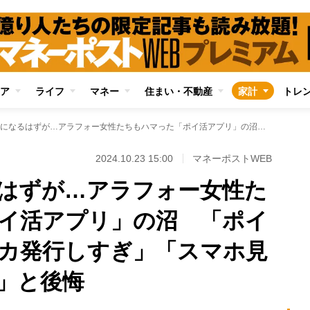
ア
ライフ
マネー
住まい・不動産
家計
トレ
お得な生活になるはずが…アラフォー女性たちもハマった「ポイ活アプリ」の沼 「ポイント欲しさにクレカ発行しすぎ」「スマホ見過ぎて肩こり悪化」と後悔
2024.10.23 15:00
マネーポストWEB
はずが…アラフォー女性た
イ活アプリ」の沼 「ポイ
カ発行しすぎ」「スマホ見
」と後悔