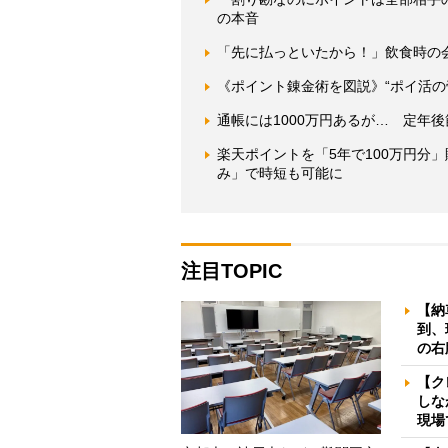
の本音
「先に払っといたから！」飲食時の会
《ポイント錬金術を図説》“ポイ活の
通帳には1000万円あるが… 定年
楽天ポイントを「5年で100万円分
み」で時短も可能に
注目TOPIC
【納
到、
の右
【ク
しな
現場