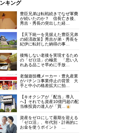
ンキング
豊臣兄弟は転戦続きでなぜ軍費
が続いたのか？ 信長亡き後、
秀吉・秀長の突出した経…
【天下統一を見据えた豊臣兄弟
の経済政策】秀吉が弟・秀長を
紀伊に転封した納得の事…
後悔しない老後を実現するため
の「ゼロ活」の極意 「思い入
れある品こそ早めに手放…
老舗遊技機メーカー・豊丸産業
がパチンコ事業停止の背景 大
手と中小の格差拡大に拍…
【キオクシアが「配当」導入
へ】それでも資産10億円超の配
当株投資の達人が「買…
資産をゼロにして最期を迎える
「ゼロ活」、年代別・計画的に
お金を使うポイント …