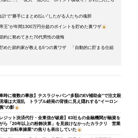
計で“勝手にまとめ払い”したがる人たちの魂胆
帝王”が年間1300万円分超のポイントを貯めた裏ワザ
後節約に努めてきた70代男性の後悔
」貯めた節約家が教える5つの裏ワザ 「自動的に貯まる仕組
車時に複数の事故】テスラジャパン“多額のEV補助金”で注文殺
現場は大混乱 トラブル続発の背後に見え隠れする“イーロン
腕”の影
レジット決済代行・全東信が破産】63社もの金融機関が融資を
がら「20年以上の粉飾決算」を見抜けなかったカラクリ 営業
では“自転車操業”の焦りも表出していた