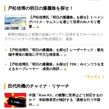
戸松信博の明日の爆騰株を探せ！
【戸松信博氏「明日の爆騰株」を探せ】トーメン
デバイス：サムスンを通じて世界のAIメモリ需
要…
新聞や雑誌など多数の金融メディアに出演するグローバルリン
クアドバイザーズ代表の戸松信博氏が、最新…
【戸松信博氏「明日の爆騰株」を探せ】レーザーテック：最先
端半導体の製造に不可欠な検査装…
【戸松信博氏「明日の爆騰株」を探せ】TDK：AIインフラを支
えるキープレーヤー 成長の再評…
一覧を見る
田代尚機のチャイナ・リサーチ
中国「Kimi K3」の衝撃に世界はどう対応するの
か？ 米財務長官が検討する「蒸留を行う中国
AI…