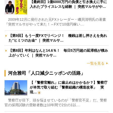
【最終回】1億6000万円の負債と引き換えに手に
入れたプライスレスな経験 ｜ 突然マルサがや…
2009年12月に発行された元FXトレーダー・磯貝清明氏の著書
『突然マルサがやって来た！～FXで10億円稼い…
【第9回】もう一度FXでリベンジ！ 種銭は差し押さえを免れ
た”ヒミツのお金” ｜ 突然マルサ…
【第8回】年利はなんと14.6％！ 毎日5万円超の延滞税が積み
上がっていく ｜ 突然マルサ…
一覧を見る
河合雅司「人口減少ニッポンの活路」
【「警察官離れ」に歯止めはかかるか？】警察庁
が本気で取り組む「警察組織の構造改革」 実
現…
警察庁が目下、頭を悩ませているのが「警察官不足」だ。警察
官の採用試験の受験者数は10年間で2分の1以…