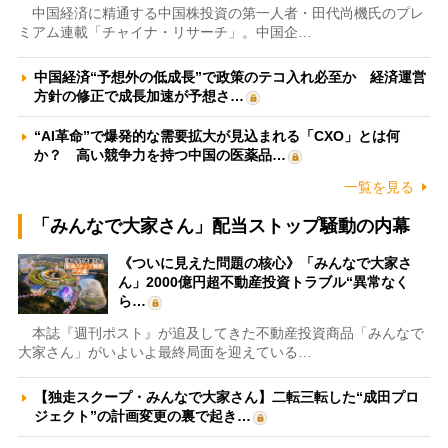
中国経済に精通する中国株投資の第一人者・田代尚機氏のプレ
ミアム連載「チャイナ・リサーチ」。中国企…
中国経済“予想外の低成長”で政策のテコ入れ必至か 経済運営
方針の修正で成長加速が予想さ…
“AI革命”で爆発的な需要拡大が見込まれる「CXO」とは何
か？ 高い競争力を持つ中国の医薬品…
一覧を見る
「みんなで大家さん」配当ストップ騒動の内幕
《ついに見えた問題の核心》「みんなで大家さ
ん」2000億円超不動産投資トラブル“異常なく
ら…
本誌『週刊ポスト』が追及してきた不動産投資商品「みんなで
大家さん」がいよいよ最終局面を迎えている…
【独走スクープ・みんなで大家さん】二転三転した“成田プロ
ジェクト”の計画変更の裏で起き…