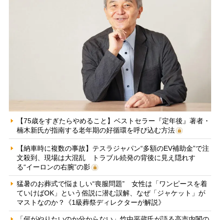
【75歳をすぎたらやめること】ベストセラー『定年後』著者・
楠木新氏が指南する老年期の好循環を呼び込む方法
【納車時に複数の事故】テスラジャパン“多額のEV補助金”で注
文殺到、現場は大混乱 トラブル続発の背後に見え隠れす
る“イーロンの右腕”の影
猛暑のお葬式で悩ましい“喪服問題” 女性は「ワンピースを着
ていけばOK」という俗説に潜む誤解、なぜ「ジャケット」が
マストなのか？《1級葬祭ディレクターが解説》
「何がやりたいのか分からない」竹中平蔵氏が語る高市内閣の