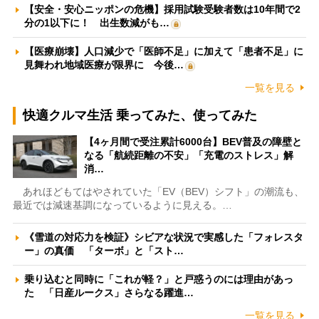
【安全・安心ニッポンの危機】採用試験受験者数は10年間で2
分の1以下に！ 出生数減がも…
【医療崩壊】人口減少で「医師不足」に加えて「患者不足」に
見舞われ地域医療が限界に 今後…
一覧を見る
快適クルマ生活 乗ってみた、使ってみた
【4ヶ月間で受注累計6000台】BEV普及の障壁と
なる「航続距離の不安」「充電のストレス」解
消…
あれほどもてはやされていた「EV（BEV）シフト」の潮流も、
最近では減速基調になっているように見える。…
《雪道の対応力を検証》シビアな状況で実感した「フォレスタ
ー」の真価 「ターボ」と「スト…
乗り込むと同時に「これが軽？」と戸惑うのには理由があっ
た 「日産ルークス」さらなる躍進…
一覧を見る