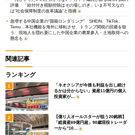
評価 「給付付き税額控除はその場しのぎ」いま不可欠なの
は“社会保障制度の改革議論”と指摘
急増する中国企業の“国籍ロンダリング” SHEIN、TikTok、
Temu…本社機能を海外に移転させ、トランプ関税の回避を狙
う 現地人を隠れ蓑にした中国企業の農業参入・土地取得への
懸念も
関連記事
ランキング
「キオクシアが今後も利益を出し続け
1
るかは分からない」資産11億円の個人
投資家が…
【億り人オールスターが狙う20銘柄】
2
「総資産69億円超」90歳現役トレーダ
ーから“10…