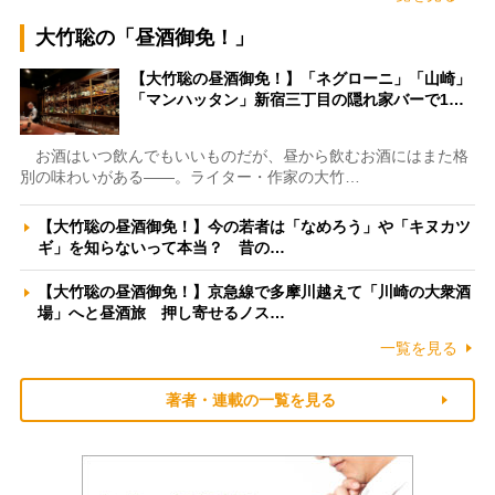
大竹聡の「昼酒御免！」
【大竹聡の昼酒御免！】「ネグローニ」「山崎」
「マンハッタン」新宿三丁目の隠れ家バーで1…
お酒はいつ飲んでもいいものだが、昼から飲むお酒にはまた格
別の味わいがある――。ライター・作家の大竹…
【大竹聡の昼酒御免！】今の若者は「なめろう」や「キヌカツ
ギ」を知らないって本当？ 昔の…
【大竹聡の昼酒御免！】京急線で多摩川越えて「川崎の大衆酒
場」へと昼酒旅 押し寄せるノス…
一覧を見る
著者・連載の一覧を見る