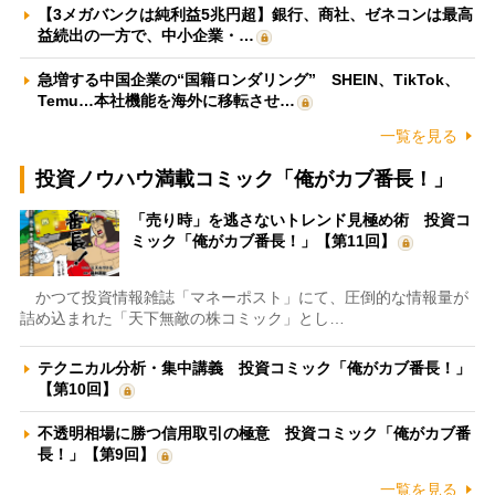
【3メガバンクは純利益5兆円超】銀行、商社、ゼネコンは最高
益続出の一方で、中小企業・…
急増する中国企業の“国籍ロンダリング” SHEIN、TikTok、
Temu…本社機能を海外に移転させ…
一覧を見る
投資ノウハウ満載コミック「俺がカブ番長！」
「売り時」を逃さないトレンド見極め術 投資コ
ミック「俺がカブ番長！」【第11回】
かつて投資情報雑誌「マネーポスト」にて、圧倒的な情報量が
詰め込まれた「天下無敵の株コミック」とし…
テクニカル分析・集中講義 投資コミック「俺がカブ番長！」
【第10回】
不透明相場に勝つ信用取引の極意 投資コミック「俺がカブ番
長！」【第9回】
一覧を見る