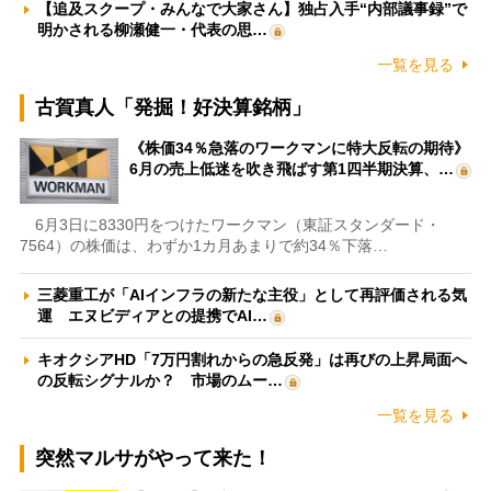
【追及スクープ・みんなで大家さん】独占入手“内部議事録”で
明かされる柳瀬健一・代表の思…
一覧を見る
古賀真人「発掘！好決算銘柄」
《株価34％急落のワークマンに特大反転の期待》
6月の売上低迷を吹き飛ばす第1四半期決算、…
6月3日に8330円をつけたワークマン（東証スタンダード・
7564）の株価は、わずか1カ月あまりで約34％下落…
三菱重工が「AIインフラの新たな主役」として再評価される気
運 エヌビディアとの提携でAI…
キオクシアHD「7万円割れからの急反発」は再びの上昇局面へ
の反転シグナルか？ 市場のムー…
一覧を見る
突然マルサがやって来た！