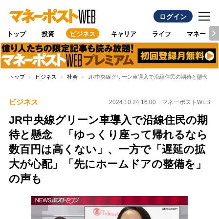
ログイン
トップ
投資
ビジネス
キャリア
ライフ
マネー
トップ
ビジネス
社会
JR中央線グリーン車導入で沿線住民の期待と懸念 
ビジネス
2024.10.24 16:00
マネーポストWEB
JR中央線グリーン車導入で沿線住民の期
待と懸念 「ゆっくり座って帰れるなら
数百円は高くない」、一方で「遅延の拡
大が心配」「先にホームドアの整備を」
の声も