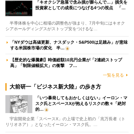
「キオクシア急落で含み損が膨らんで…」損失を
投資家としての成長につなげる4つの視点 「…
半導体株を中心に相場の調整色が強まり、7月中旬にはキオク
シアホールディングスがストップ安をつけるな…
「NYダウは高値更新、ナスダック・S&P500は足踏み」が意味
する米国株市場の変化 半…
【歴史的な爆騰劇】時価総額10兆円企業が「2連続ストップ
高」「制限値幅拡大」の衝撃 フ…
一覧を見る
大前研一「ビジネス新大陸」の歩き方
「いつ暴発してもおかしくはない」イーロン・マ
スク氏とスペースXが抱えるリスクの数々「絶対
的…
宇宙開発企業「スペースX」の上場で史上初の「兆万長者（ト
リリオネア）」となったイーロン・マスク氏。…