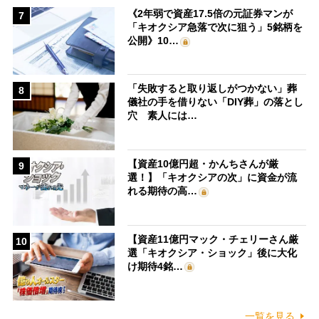
《2年弱で資産17.5倍の元証券マンが
7
「キオクシア急落で次に狙う」5銘柄を
公開》10…
「失敗すると取り返しがつかない」葬
8
儀社の手を借りない「DIY葬」の落とし
穴 素人には…
【資産10億円超・かんちさんが厳
9
選！】「キオクシアの次」に資金が流
れる期待の高…
【資産11億円マック・チェリーさん厳
10
選「キオクシア・ショック」後に大化
け期待4銘…
一覧を見る