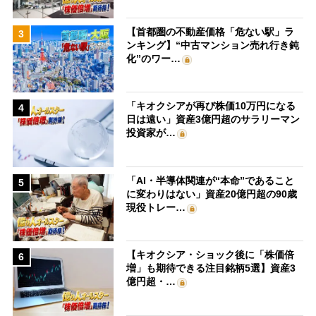
【首都圏の不動産価格「危ない駅」ラ
3
ンキング】“中古マンション売れ行き鈍
化”のワー…
「キオクシアが再び株価10万円になる
4
日は遠い」資産3億円超のサラリーマン
投資家が…
「AI・半導体関連が“本命”であること
5
に変わりはない」資産20億円超の90歳
現役トレー…
【キオクシア・ショック後に「株価倍
6
増」も期待できる注目銘柄5選】資産3
億円超・…