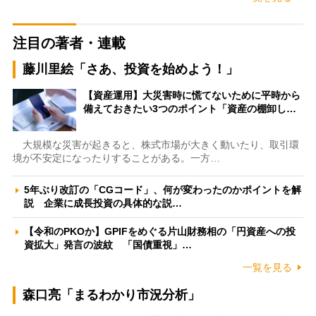
注目の著者・連載
藤川里絵「さあ、投資を始めよう！」
【資産運用】大災害時に慌てないために平時から
備えておきたい3つのポイント「資産の棚卸し…
大規模な災害が起きると、株式市場が大きく動いたり、取引環
境が不安定になったりすることがある。一方…
5年ぶり改訂の「CGコード」、何が変わったのかポイントを解
説 企業に成長投資の具体的な説…
【令和のPKOか】GPIFをめぐる片山財務相の「円資産への投
資拡大」発言の波紋 「国債重視」…
一覧を見る
森口亮「まるわかり市況分析」