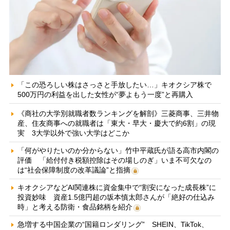
「この恐ろしい株はさっさと手放したい…」キオクシア株で
500万円の利益を出した女性が“夢よもう一度”と再購入
《商社の大学別就職者数ランキングを解剖》三菱商事、三井物
産、住友商事への就職者は「東大・早大・慶大で約6割」の現
実 3大学以外で強い大学はどこか
「何がやりたいのか分からない」竹中平蔵氏が語る高市内閣の
評価 「給付付き税額控除はその場しのぎ」いま不可欠なの
は“社会保障制度の改革議論”と指摘
キオクシアなどAI関連株に資金集中で“割安になった成長株”に
投資妙味 資産1.5億円超の坂本慎太郎さんが「絶好の仕込み
時」と考える防衛・食品銘柄を紹介
急増する中国企業の“国籍ロンダリング” SHEIN、TikTok、