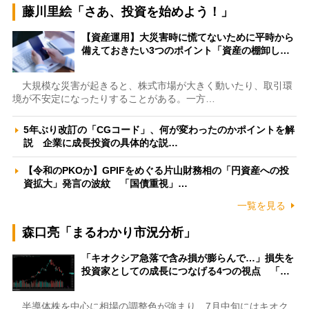
藤川里絵「さあ、投資を始めよう！」
【資産運用】大災害時に慌てないために平時から
備えておきたい3つのポイント「資産の棚卸し…
大規模な災害が起きると、株式市場が大きく動いたり、取引環
境が不安定になったりすることがある。一方…
5年ぶり改訂の「CGコード」、何が変わったのかポイントを解
説 企業に成長投資の具体的な説…
【令和のPKOか】GPIFをめぐる片山財務相の「円資産への投
資拡大」発言の波紋 「国債重視」…
一覧を見る
森口亮「まるわかり市況分析」
「キオクシア急落で含み損が膨らんで…」損失を
投資家としての成長につなげる4つの視点 「…
半導体株を中心に相場の調整色が強まり、7月中旬にはキオク