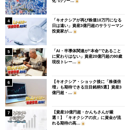
化”のワー…
「キオクシアが再び株価10万円になる
4
日は遠い」資産3億円超のサラリーマン
投資家が…
「AI・半導体関連が“本命”であること
5
に変わりはない」資産20億円超の90歳
現役トレー…
【キオクシア・ショック後に「株価倍
6
増」も期待できる注目銘柄5選】資産3
億円超・…
【資産10億円超・かんちさんが厳
7
選！】「キオクシアの次」に資金が流
れる期待の高…