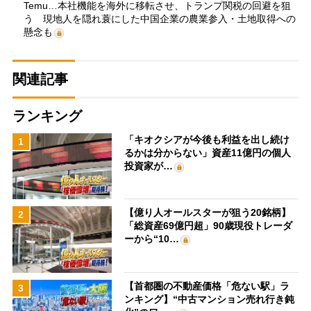
Temu…本社機能を海外に移転させ、トランプ関税の回避を狙
う 現地人を隠れ蓑にした中国企業の農業参入・土地取得への
懸念も
関連記事
ランキング
「キオクシアが今後も利益を出し続け
1
るかは分からない」資産11億円の個人
投資家が…
【億り人オールスターが狙う20銘柄】
2
「総資産69億円超」90歳現役トレーダ
ーから“10…
【首都圏の不動産価格「危ない駅」ラ
3
ンキング】“中古マンション売れ行き鈍