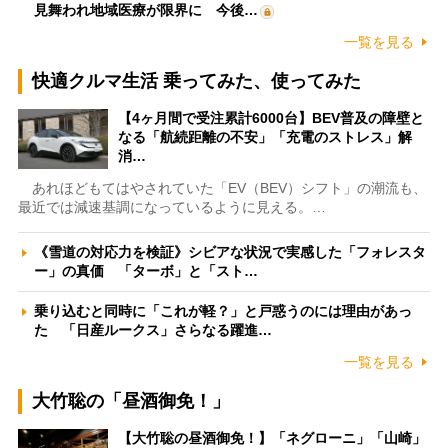
見舞われ地域医療が限界に 今後…
一覧を見る
快適クルマ生活 乗ってみた、使ってみた
【4ヶ月間で受注累計6000台】BEV普及の障壁と
なる「航続距離の不安」「充電のストレス」解
消…
あれほどもてはやされていた「EV（BEV）シフト」の潮流も、
最近では減速基調になっているように見える。…
《雪道の対応力を検証》シビアな状況で実感した「フォレスタ
ー」の真価 「ターボ」と「スト…
乗り込むと同時に「これが軽？」と戸惑うのには理由があっ
た 「日産ルークス」さらなる躍進…
一覧を見る
大竹聡の「昼酒御免！」
【大竹聡の昼酒御免！】「ネグローニ」「山崎」