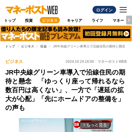
ログイン
トップ
投資
ビジネス
キャリア
ライフ
マネー
トップ
ビジネス
社会
JR中央線グリーン車導入で沿線住民の期待と懸念 
ビジネス
2024.10.24 16:00
マネーポストWEB
JR中央線グリーン車導入で沿線住民の期
待と懸念 「ゆっくり座って帰れるなら
数百円は高くない」、一方で「遅延の拡
大が心配」「先にホームドアの整備を」
の声も
もっと見る
arrow_forward_ios