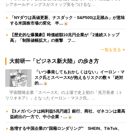
シアホールディングスがストップ安をつけるな…
「NYダウは高値更新、ナスダック・S&P500は足踏み」が意味
する米国株市場の変化 半…
【歴史的な爆騰劇】時価総額10兆円企業が「2連続ストップ
高」「制限値幅拡大」の衝撃 フ…
一覧を見る
大前研一「ビジネス新大陸」の歩き方
「いつ暴発してもおかしくはない」イーロン・マ
スク氏とスペースXが抱えるリスクの数々「絶対
的…
宇宙開発企業「スペースX」の上場で史上初の「兆万長者（ト
リリオネア）」となったイーロン・マスク氏。…
【3メガバンクは純利益5兆円超】銀行、商社、ゼネコンは最高
益続出の一方で、中小企業・…
急増する中国企業の“国籍ロンダリング” SHEIN、TikTok、