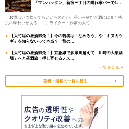
「マンハッタン」新宿三丁目の隠れ家バーで1…
お酒はいつ飲んでもいいものだが、昼から飲むお酒にはまた格
別の味わいがある――。ライター・作家の大竹…
【大竹聡の昼酒御免！】今の若者は「なめろう」や「キヌカツ
ギ」を知らないって本当？ 昔の…
【大竹聡の昼酒御免！】京急線で多摩川越えて「川崎の大衆酒
場」へと昼酒旅 押し寄せるノス…
一覧を見る
著者・連載の一覧を見る