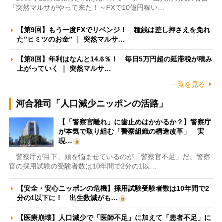
『突然マルサがやって来た！～FXで10億円稼い…
【第9回】もう一度FXでリベンジ！ 種銭は差し押さえを免れ
た”ヒミツのお金” ｜ 突然マルサ…
【第8回】年利はなんと14.6％！ 毎日5万円超の延滞税が積み
上がっていく ｜ 突然マルサ…
一覧を見る
河合雅司「人口減少ニッポンの活路」
【「警察官離れ」に歯止めはかかるか？】警察庁
が本気で取り組む「警察組織の構造改革」 実
現…
警察庁が目下、頭を悩ませているのが「警察官不足」だ。警察
官の採用試験の受験者数は10年間で2分の1以…
【安全・安心ニッポンの危機】採用試験受験者数は10年間で2
分の1以下に！ 出生数減がも…
【医療崩壊】人口減少で「医師不足」に加えて「患者不足」に