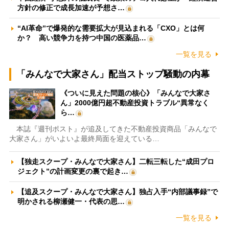
方針の修正で成長加速が予想さ…
“AI革命”で爆発的な需要拡大が見込まれる「CXO」とは何
か？ 高い競争力を持つ中国の医薬品…
一覧を見る
「みんなで大家さん」配当ストップ騒動の内幕
《ついに見えた問題の核心》「みんなで大家さ
ん」2000億円超不動産投資トラブル“異常なく
ら…
本誌『週刊ポスト』が追及してきた不動産投資商品「みんなで
大家さん」がいよいよ最終局面を迎えている…
【独走スクープ・みんなで大家さん】二転三転した“成田プロ
ジェクト”の計画変更の裏で起き…
【追及スクープ・みんなで大家さん】独占入手“内部議事録”で
明かされる柳瀬健一・代表の思…
一覧を見る