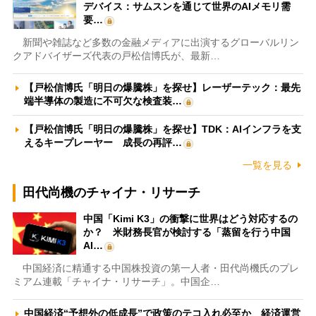
デバイス：サムスンを通じて世界のAIメモリ需
要…
新聞や雑誌など多数の金融メディアに出演するグローバルリン
クアドバイザーズ代表の戸松信博氏が、最新…
【戸松信博氏「明日の爆騰株」を探せ】レーザーテック：最先
端半導体の製造に不可欠な検査装…
【戸松信博氏「明日の爆騰株」を探せ】TDK：AIインフラを支
えるキープレーヤー 成長の再評…
一覧を見る
田代尚機のチャイナ・リサーチ
中国「Kimi K3」の衝撃に世界はどう対応するの
か？ 米財務長官が検討する「蒸留を行う中国
AI…
中国経済に精通する中国株投資の第一人者・田代尚機氏のプレ
ミアム連載「チャイナ・リサーチ」。中国企…
中国経済“予想外の低成長”で政策のテコ入れ必至か 経済運営