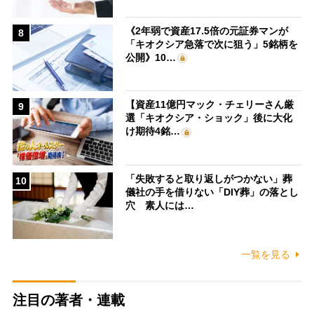
《2年弱で資産17.5倍の元証券マンが
8
「キオクシア急落で次に狙う」5銘柄を
公開》10…
【資産11億円マック・チェリーさん厳
9
選「キオクシア・ショック」後に大化
け期待4銘…
「失敗すると取り返しがつかない」葬
10
儀社の手を借りない「DIY葬」の落とし
穴 素人には…
一覧を見る
注目の著者・連載