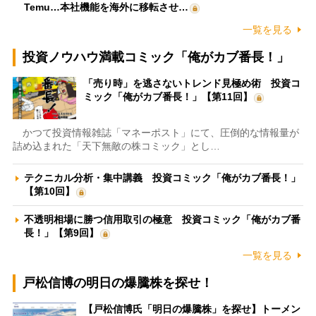
Temu…本社機能を海外に移転させ…
一覧を見る
投資ノウハウ満載コミック「俺がカブ番長！」
「売り時」を逃さないトレンド見極め術 投資コ
ミック「俺がカブ番長！」【第11回】
かつて投資情報雑誌「マネーポスト」にて、圧倒的な情報量が
詰め込まれた「天下無敵の株コミック」とし…
テクニカル分析・集中講義 投資コミック「俺がカブ番長！」
【第10回】
不透明相場に勝つ信用取引の極意 投資コミック「俺がカブ番
長！」【第9回】
一覧を見る
戸松信博の明日の爆騰株を探せ！
【戸松信博氏「明日の爆騰株」を探せ】トーメン