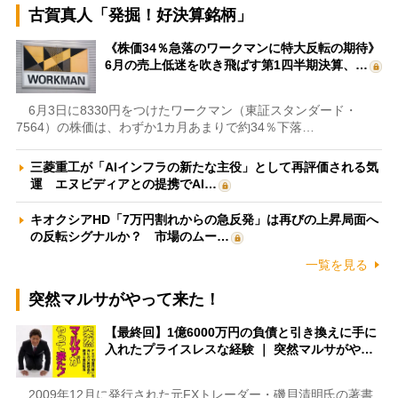
古賀真人「発掘！好決算銘柄」
《株価34％急落のワークマンに特大反転の期待》
6月の売上低迷を吹き飛ばす第1四半期決算、…
6月3日に8330円をつけたワークマン（東証スタンダード・
7564）の株価は、わずか1カ月あまりで約34％下落…
三菱重工が「AIインフラの新たな主役」として再評価される気
運 エヌビディアとの提携でAI…
キオクシアHD「7万円割れからの急反発」は再びの上昇局面へ
の反転シグナルか？ 市場のムー…
一覧を見る
突然マルサがやって来た！
【最終回】1億6000万円の負債と引き換えに手に
入れたプライスレスな経験 ｜ 突然マルサがや…
2009年12月に発行された元FXトレーダー・磯貝清明氏の著書