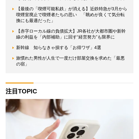
【最後の「喫煙可能私鉄」が消える】近鉄特急が3月から
喫煙室廃止で喫煙者たちの思い 「眺めが良くて気分転
換にも最適だった」
【赤字ローカル線の負債拡大】JR各社が大都市圏や新幹
線の利益を「内部補助」に回す“経営努力”も限界に
新幹線 知らなきゃ損する「お得ワザ」4選
旅慣れた男性が人生で一度だけ部屋交換を求めた「最悪
の宿」
注目TOPIC