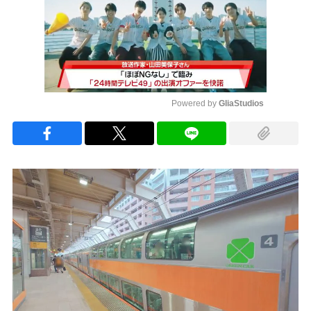
Powered by 
GliaStudios
Mute