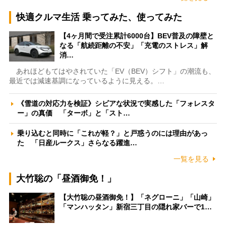
快適クルマ生活 乗ってみた、使ってみた
【4ヶ月間で受注累計6000台】BEV普及の障壁と
なる「航続距離の不安」「充電のストレス」解
消…
あれほどもてはやされていた「EV（BEV）シフト」の潮流も、
最近では減速基調になっているように見える。…
《雪道の対応力を検証》シビアな状況で実感した「フォレスタ
ー」の真価 「ターボ」と「スト…
乗り込むと同時に「これが軽？」と戸惑うのには理由があっ
た 「日産ルークス」さらなる躍進…
一覧を見る
大竹聡の「昼酒御免！」
【大竹聡の昼酒御免！】「ネグローニ」「山崎」
「マンハッタン」新宿三丁目の隠れ家バーで1…