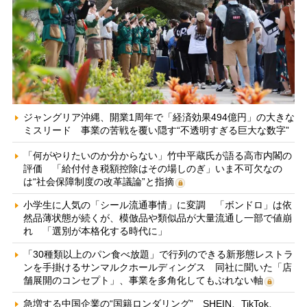
ジャングリア沖縄、開業1周年で「経済効果494億円」の大きな
ミスリード 事業の苦戦を覆い隠す“不透明すぎる巨大な数字”
「何がやりたいのか分からない」竹中平蔵氏が語る高市内閣の
評価 「給付付き税額控除はその場しのぎ」いま不可欠なの
は“社会保障制度の改革議論”と指摘
小学生に人気の「シール流通事情」に変調 「ボンドロ」は依
然品薄状態が続くが、模倣品や類似品が大量流通し一部で値崩
れ 「選別が本格化する時代に」
「30種類以上のパン食べ放題」で行列のできる新形態レストラ
ンを手掛けるサンマルクホールディングス 同社に聞いた「店
舗展開のコンセプト」、事業を多角化してもぶれない軸
急増する中国企業の“国籍ロンダリング” SHEIN、TikTok、