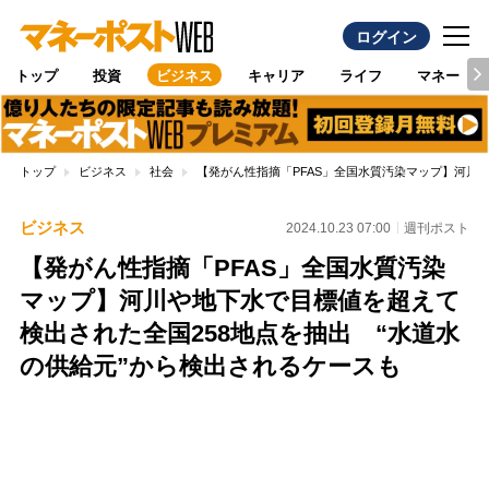
ログイン
トップ
投資
ビジネス
キャリア
ライフ
マネー
トップ
ビジネス
社会
【発がん性指摘「PFAS」全国水質汚染マップ】河川
ビジネス
2024.10.23 07:00
週刊ポスト
【発がん性指摘「PFAS」全国水質汚染
マップ】河川や地下水で目標値を超えて
検出された全国258地点を抽出 “水道水
の供給元”から検出されるケースも
Loaded
:
100.00%
/
Unmute