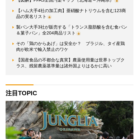
【図解】PFAS全国汚染マップ（北海道～沖縄県）
【ハム大手4社の加工肉】亜硝酸ナトリウムを含む123商
品の実名リスト
製パン大手3社が販売する「トランス脂肪酸を含む食パン
＆菓子パン」全204商品リスト
その「鶏のからあげ」は安全か？ ブラジル、タイ産鶏
肉が欧米で輸入禁止のワケ
【国産食品の不都合な真実】農薬使用量は世界トップク
ラス、残留農薬基準量は諸外国よりはるかに高い
注目TOPIC