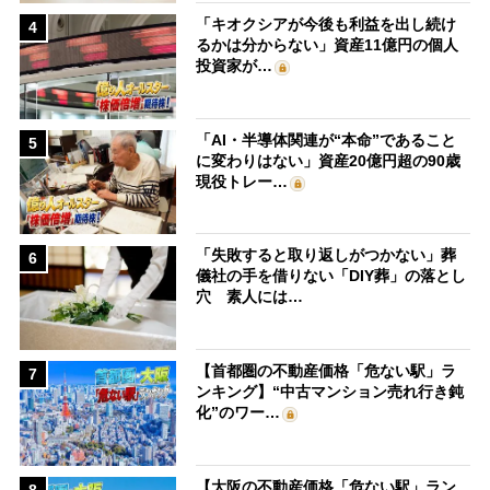
「キオクシアが今後も利益を出し続け
4
るかは分からない」資産11億円の個人
投資家が…
「AI・半導体関連が“本命”であること
5
に変わりはない」資産20億円超の90歳
現役トレー…
「失敗すると取り返しがつかない」葬
6
儀社の手を借りない「DIY葬」の落とし
穴 素人には…
【首都圏の不動産価格「危ない駅」ラ
7
ンキング】“中古マンション売れ行き鈍
化”のワー…
【大阪の不動産価格「危ない駅」ラン
8