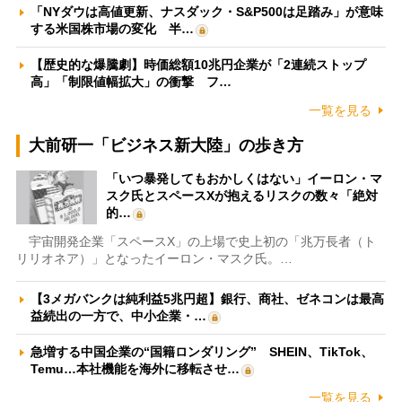
「NYダウは高値更新、ナスダック・S&P500は足踏み」が意味
する米国株市場の変化 半…
【歴史的な爆騰劇】時価総額10兆円企業が「2連続ストップ
高」「制限値幅拡大」の衝撃 フ…
一覧を見る
大前研一「ビジネス新大陸」の歩き方
「いつ暴発してもおかしくはない」イーロン・マ
スク氏とスペースXが抱えるリスクの数々「絶対
的…
宇宙開発企業「スペースX」の上場で史上初の「兆万長者（ト
リリオネア）」となったイーロン・マスク氏。…
【3メガバンクは純利益5兆円超】銀行、商社、ゼネコンは最高
益続出の一方で、中小企業・…
急増する中国企業の“国籍ロンダリング” SHEIN、TikTok、
Temu…本社機能を海外に移転させ…
一覧を見る