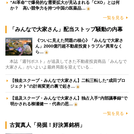
“AI革命”で爆発的な需要拡大が見込まれる「CXO」とは何
か？ 高い競争力を持つ中国の医薬品…
一覧を見る
「みんなで大家さん」配当ストップ騒動の内幕
《ついに見えた問題の核心》「みんなで大家さ
ん」2000億円超不動産投資トラブル“異常なく
ら…
本誌『週刊ポスト』が追及してきた不動産投資商品「みんなで
大家さん」がいよいよ最終局面を迎えている…
【独走スクープ・みんなで大家さん】二転三転した“成田プロ
ジェクト”の計画変更の裏で起き…
【追及スクープ・みんなで大家さん】独占入手“内部議事録”で
明かされる柳瀬健一・代表の思…
一覧を見る
古賀真人「発掘！好決算銘柄」