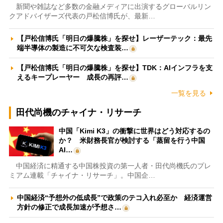
新聞や雑誌など多数の金融メディアに出演するグローバルリン
クアドバイザーズ代表の戸松信博氏が、最新…
【戸松信博氏「明日の爆騰株」を探せ】レーザーテック：最先
端半導体の製造に不可欠な検査装…
【戸松信博氏「明日の爆騰株」を探せ】TDK：AIインフラを支
えるキープレーヤー 成長の再評…
一覧を見る
田代尚機のチャイナ・リサーチ
中国「Kimi K3」の衝撃に世界はどう対応するの
か？ 米財務長官が検討する「蒸留を行う中国
AI…
中国経済に精通する中国株投資の第一人者・田代尚機氏のプレ
ミアム連載「チャイナ・リサーチ」。中国企…
中国経済“予想外の低成長”で政策のテコ入れ必至か 経済運営
方針の修正で成長加速が予想さ…