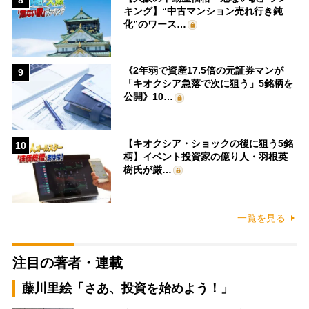
キング】“中古マンション売れ行き鈍
化”のワース…
《2年弱で資産17.5倍の元証券マンが
9
「キオクシア急落で次に狙う」5銘柄を
公開》10…
【キオクシア・ショックの後に狙う5銘
10
柄】イベント投資家の億り人・羽根英
樹氏が厳…
一覧を見る
注目の著者・連載
藤川里絵「さあ、投資を始めよう！」