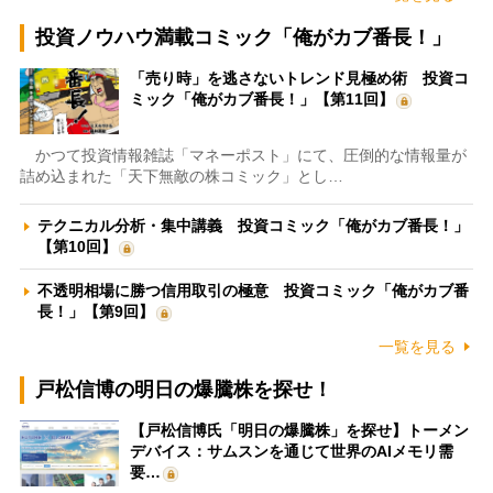
投資ノウハウ満載コミック「俺がカブ番長！」
「売り時」を逃さないトレンド見極め術 投資コ
ミック「俺がカブ番長！」【第11回】
かつて投資情報雑誌「マネーポスト」にて、圧倒的な情報量が
詰め込まれた「天下無敵の株コミック」とし…
テクニカル分析・集中講義 投資コミック「俺がカブ番長！」
【第10回】
不透明相場に勝つ信用取引の極意 投資コミック「俺がカブ番
長！」【第9回】
一覧を見る
戸松信博の明日の爆騰株を探せ！
【戸松信博氏「明日の爆騰株」を探せ】トーメン
デバイス：サムスンを通じて世界のAIメモリ需
要…