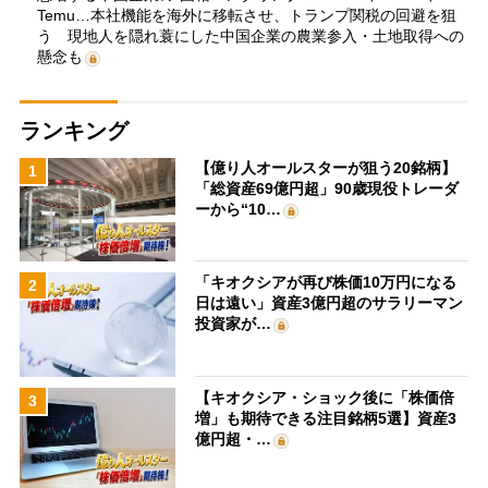
Temu…本社機能を海外に移転させ、トランプ関税の回避を狙
う 現地人を隠れ蓑にした中国企業の農業参入・土地取得への
懸念も
ランキング
【億り人オールスターが狙う20銘柄】
1
「総資産69億円超」90歳現役トレーダ
ーから“10…
「キオクシアが再び株価10万円になる
2
日は遠い」資産3億円超のサラリーマン
投資家が…
【キオクシア・ショック後に「株価倍
3
増」も期待できる注目銘柄5選】資産3
億円超・…