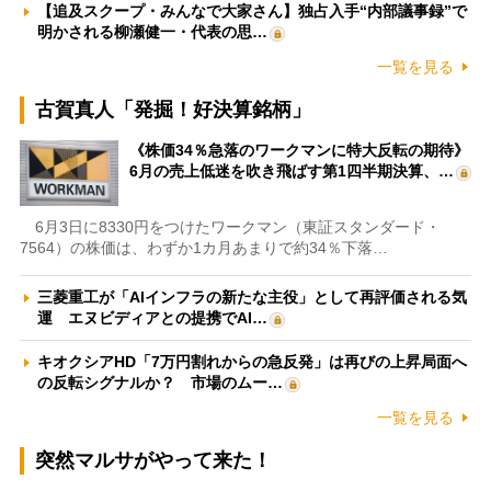
【追及スクープ・みんなで大家さん】独占入手“内部議事録”で
明かされる柳瀬健一・代表の思…
一覧を見る
古賀真人「発掘！好決算銘柄」
《株価34％急落のワークマンに特大反転の期待》
6月の売上低迷を吹き飛ばす第1四半期決算、…
6月3日に8330円をつけたワークマン（東証スタンダード・
7564）の株価は、わずか1カ月あまりで約34％下落…
三菱重工が「AIインフラの新たな主役」として再評価される気
運 エヌビディアとの提携でAI…
キオクシアHD「7万円割れからの急反発」は再びの上昇局面へ
の反転シグナルか？ 市場のムー…
一覧を見る
突然マルサがやって来た！