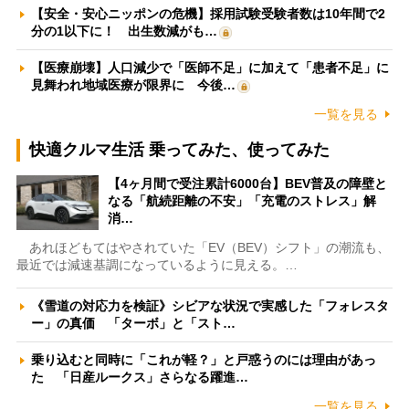
【安全・安心ニッポンの危機】採用試験受験者数は10年間で2
分の1以下に！ 出生数減がも…
【医療崩壊】人口減少で「医師不足」に加えて「患者不足」に
見舞われ地域医療が限界に 今後…
一覧を見る
快適クルマ生活 乗ってみた、使ってみた
【4ヶ月間で受注累計6000台】BEV普及の障壁と
なる「航続距離の不安」「充電のストレス」解
消…
あれほどもてはやされていた「EV（BEV）シフト」の潮流も、
最近では減速基調になっているように見える。…
《雪道の対応力を検証》シビアな状況で実感した「フォレスタ
ー」の真価 「ターボ」と「スト…
乗り込むと同時に「これが軽？」と戸惑うのには理由があっ
た 「日産ルークス」さらなる躍進…
一覧を見る