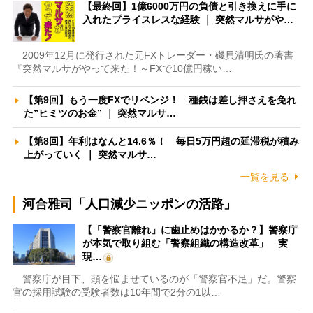
【最終回】1億6000万円の負債と引き換えに手に
入れたプライスレスな経験 ｜ 突然マルサがや…
2009年12月に発行された元FXトレーダー・磯貝清明氏の著書
『突然マルサがやって来た！～FXで10億円稼い…
【第9回】もう一度FXでリベンジ！ 種銭は差し押さえを免れ
た”ヒミツのお金” ｜ 突然マルサ…
【第8回】年利はなんと14.6％！ 毎日5万円超の延滞税が積み
上がっていく ｜ 突然マルサ…
一覧を見る
河合雅司「人口減少ニッポンの活路」
【「警察官離れ」に歯止めはかかるか？】警察庁
が本気で取り組む「警察組織の構造改革」 実
現…
警察庁が目下、頭を悩ませているのが「警察官不足」だ。警察
官の採用試験の受験者数は10年間で2分の1以…