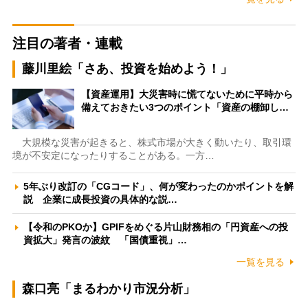
注目の著者・連載
藤川里絵「さあ、投資を始めよう！」
【資産運用】大災害時に慌てないために平時から
備えておきたい3つのポイント「資産の棚卸し…
大規模な災害が起きると、株式市場が大きく動いたり、取引環
境が不安定になったりすることがある。一方…
5年ぶり改訂の「CGコード」、何が変わったのかポイントを解
説 企業に成長投資の具体的な説…
【令和のPKOか】GPIFをめぐる片山財務相の「円資産への投
資拡大」発言の波紋 「国債重視」…
一覧を見る
森口亮「まるわかり市況分析」