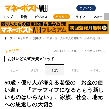
ログイン
トップ
投資
ビジネス
キャリア
ライフ
マネー
トップ
キャリア
定年後
50歳・億り人が考える老後の「お金の使い道」 
キャリア
2024.12.13 16:02
マネーポストWEB
おけいどん式投資メソッド
1
14
15
16
43
＃
～
＃
＃
＃
～
＃
50歳・億り人が考える老後の「お金の使
い道」 「アラフィフになるともう新し
いものはいらない」、家族、社会、地元
への恩返しの大切さ