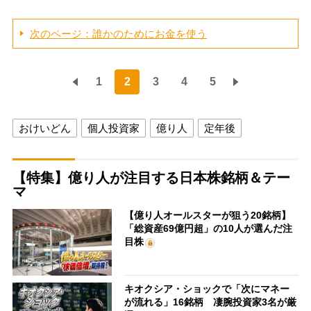
次のページ：誰かのためにお金を使う
1
2
3
4
5
おけいどん
個人投資家
億り人
定年後
【特集】億り人が注目する日本株銘柄＆テー
マ
【億り人オールスターが狙う20銘柄】
「総資産69億円超」の10人が選んだ注
目株
キオクシア・ショックで「次にマネー
が流れる」16銘柄 凄腕投資家3名が厳