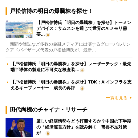
戸松信博の明日の爆騰株を探せ！
【戸松信博氏「明日の爆騰株」を探せ】トーメン
デバイス：サムスンを通じて世界のAIメモリ需
要…
新聞や雑誌など多数の金融メディアに出演するグローバルリン
クアドバイザーズ代表の戸松信博氏が、最新…
【戸松信博氏「明日の爆騰株」を探せ】レーザーテック：最先
端半導体の製造に不可欠な検査装…
【戸松信博氏「明日の爆騰株」を探せ】TDK：AIインフラを支
えるキープレーヤー 成長の再評…
一覧を見る
田代尚機のチャイナ・リサーチ
厳しい経済情勢をどう打開するか？中国の下半期
の「経済運営方針」を読み解く 需要不足対策
が…