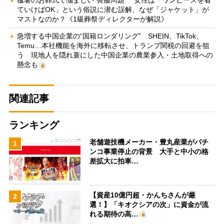
ていけばOK」という俗説に潜む誤解、なぜ「ジャケット」が
マストなのか？《1級葬祭ディレクターが解説》
急増する中国企業の“国籍ロンダリング” SHEIN、TikTok、
Temu…本社機能を海外に移転させ、トランプ関税の回避を狙
う 現地人を隠れ蓑にした中国企業の農業参入・土地取得への
懸念も
関連記事
ランキング
老舗遊技機メーカー・豊丸産業がパチ
1
ンコ事業停止の背景 大手と中小の格
差拡大に拍車…
【資産10億円超・かんちさんが厳
2
選！】「キオクシアの次」に資金が流
れる期待の高…