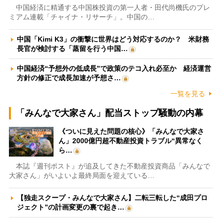
中国経済に精通する中国株投資の第一人者・田代尚機氏のプレ
ミアム連載「チャイナ・リサーチ」。中国の…
中国「Kimi K3」の衝撃に世界はどう対応するのか？ 米財務
長官が検討する「蒸留を行う中国…
中国経済“予想外の低成長”で政策のテコ入れ必至か 経済運営
方針の修正で成長加速が予想さ…
一覧を見る
「みんなで大家さん」配当ストップ騒動の内幕
《ついに見えた問題の核心》「みんなで大家さ
ん」2000億円超不動産投資トラブル“異常なく
ら…
本誌『週刊ポスト』が追及してきた不動産投資商品「みんなで
大家さん」がいよいよ最終局面を迎えている…
【独走スクープ・みんなで大家さん】二転三転した“成田プロ
ジェクト”の計画変更の裏で起き…