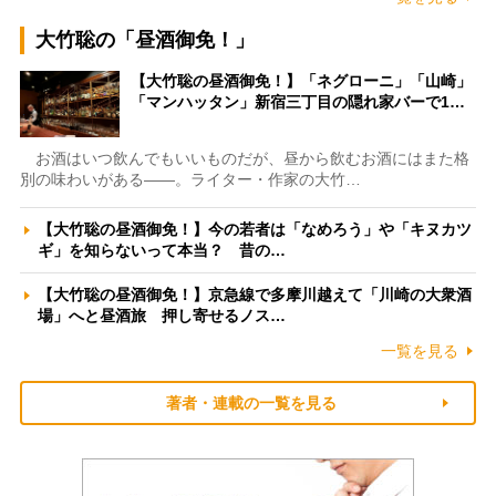
大竹聡の「昼酒御免！」
【大竹聡の昼酒御免！】「ネグローニ」「山崎」
「マンハッタン」新宿三丁目の隠れ家バーで1…
お酒はいつ飲んでもいいものだが、昼から飲むお酒にはまた格
別の味わいがある――。ライター・作家の大竹…
【大竹聡の昼酒御免！】今の若者は「なめろう」や「キヌカツ
ギ」を知らないって本当？ 昔の…
【大竹聡の昼酒御免！】京急線で多摩川越えて「川崎の大衆酒
場」へと昼酒旅 押し寄せるノス…
一覧を見る
著者・連載の一覧を見る