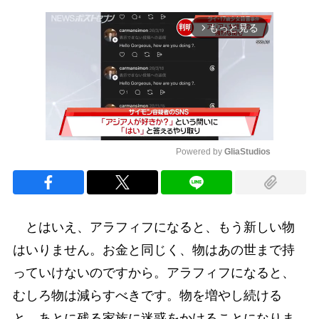
もっと見る
arrow_forward_ios
Powered by 
GliaStudios
Mute
とはいえ、アラフィフになると、もう新しい物
はいりません。お金と同じく、物はあの世まで持
っていけないのですから。アラフィフになると、
むしろ物は減らすべきです。物を増やし続ける
と、あとに残る家族に迷惑をかけることになりま