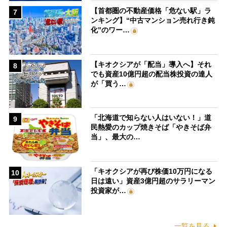
【首都圏の不動産価格「危ない駅」ラ
7
ンキング】“中古マンション売れ行き鈍
化”のワー…
【キオクシアが「配当」導入へ】それ
8
でも資産10億円超の配当株投資の達人
が「買う…
「北海道で知らない人はいない！」道
9
民熱愛のカップ焼きそば「やきそば弁
当」、最大の…
「キオクシアが再び株価10万円になる
10
日は遠い」資産3億円超のサラリーマン
投資家が…
一覧を見る