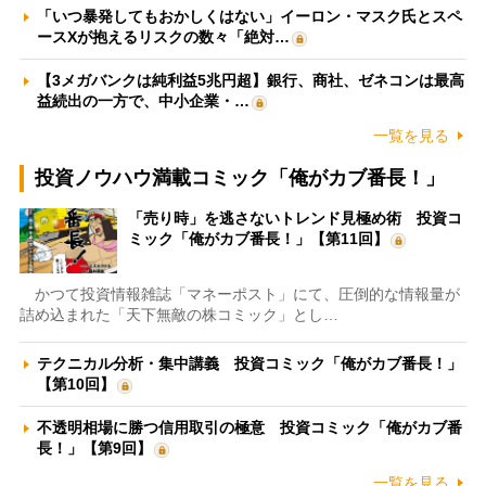
「いつ暴発してもおかしくはない」イーロン・マスク氏とスペ
ースXが抱えるリスクの数々「絶対…
【3メガバンクは純利益5兆円超】銀行、商社、ゼネコンは最高
益続出の一方で、中小企業・…
一覧を見る
投資ノウハウ満載コミック「俺がカブ番長！」
「売り時」を逃さないトレンド見極め術 投資コ
ミック「俺がカブ番長！」【第11回】
かつて投資情報雑誌「マネーポスト」にて、圧倒的な情報量が
詰め込まれた「天下無敵の株コミック」とし…
テクニカル分析・集中講義 投資コミック「俺がカブ番長！」
【第10回】
不透明相場に勝つ信用取引の極意 投資コミック「俺がカブ番
長！」【第9回】
一覧を見る