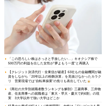
「この恐ろしい株はさっさと手放したい…」キオクシア株で
500万円の利益を出した女性が“夢よもう一度”と再購入
【クレジット決済代行・全東信が破産】63社もの金融機関が融
資をしながら「20年以上の粉飾決算」を見抜けなかったカラク
リ 営業現場では“自転車操業”の焦りも表出していた
《商社の大学別就職者数ランキングを解剖》三菱商事、三井物
産、住友商事への就職者は「東大・早大・慶大で約6割」の現
実 3大学以外で強い大学はどこか
猛暑のお葬式で悩ましい“喪服問題” 女性は「ワンピースを着