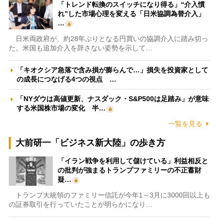
「トレンド転換のスイッチになり得る」“介入慣
れ”した市場心理を変える「日米協調為替介入」
…
日米両政府が、約28年ぶりとなる円買いの協調介入に踏み切っ
た。米国も追加介入を辞さない姿勢を示して…
「キオクシア急落で含み損が膨らんで…」損失を投資家として
の成長につなげる4つの視点 …
「NYダウは高値更新、ナスダック・S&P500は足踏み」が意味
する米国株市場の変化 半…
一覧を見る
大前研一「ビジネス新大陸」の歩き方
「イラン戦争を利用して儲けている」利益相反と
の批判が強まるトランプファミリーの不正蓄財
疑…
トランプ大統領のファミリー信託が今年1～3月に3000回以上も
の証券取引を行っていたことが明らかになり…