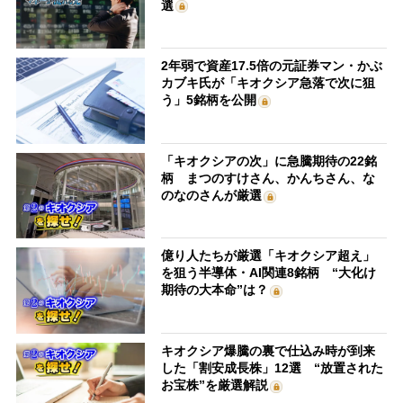
選
2年弱で資産17.5倍の元証券マン・かぶ
カブキ氏が「キオクシア急落で次に狙
う」5銘柄を公開
「キオクシアの次」に急騰期待の22銘
柄 まつのすけさん、かんちさん、な
のなのさんが厳選
億り人たちが厳選「キオクシア超え」
を狙う半導体・AI関連8銘柄 “大化け
期待の大本命”は？
キオクシア爆騰の裏で仕込み時が到来
した「割安成長株」12選 “放置された
お宝株”を厳選解説