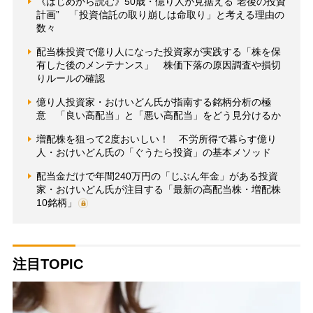
《はじめから読む》50歳・億り人が見据える“老後の投資
計画” 「投資信託の取り崩しは命取り」と考える理由の
数々
配当株投資で億り人になった投資家が実践する「株を保
有した後のメンテナンス」 株価下落の原因調査や損切
りルールの確認
億り人投資家・おけいどん氏が指南する銘柄分析の極
意 「良い高配当」と「悪い高配当」をどう見分けるか
増配株を狙って2度おいしい！ 不労所得で暮らす億り
人・おけいどん氏の「ぐうたら投資」の基本メソッド
配当金だけで年間240万円の「じぶん年金」がある投資
家・おけいどん氏が注目する「最新の高配当株・増配株
10銘柄」
注目TOPIC