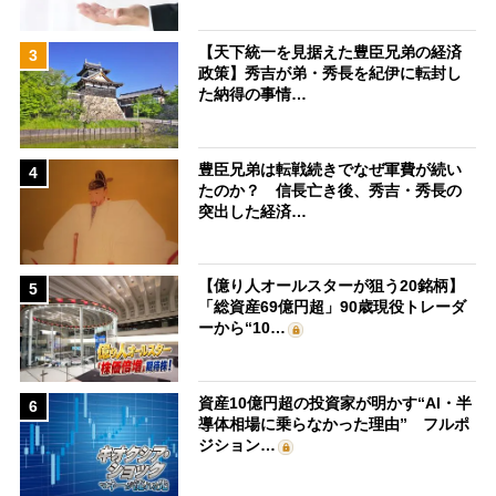
【天下統一を見据えた豊臣兄弟の経済
3
政策】秀吉が弟・秀長を紀伊に転封し
た納得の事情…
豊臣兄弟は転戦続きでなぜ軍費が続い
4
たのか？ 信長亡き後、秀吉・秀長の
突出した経済…
【億り人オールスターが狙う20銘柄】
5
「総資産69億円超」90歳現役トレーダ
ーから“10…
資産10億円超の投資家が明かす“AI・半
6
導体相場に乗らなかった理由” フルポ
ジション…