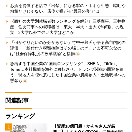
お酒を提供する店で「出禁」になる客のトホホな生態 嘔吐や
粗相だけじゃない、店側が嫌がる“最悪の客”とは
《商社の大学別就職者数ランキングを解剖》三菱商事、三井物
産、住友商事への就職者は「東大・早大・慶大で約6割」の現
実 3大学以外で強い大学はどこか
「何がやりたいのか分からない」竹中平蔵氏が語る高市内閣の
評価 「給付付き税額控除はその場しのぎ」いま不可欠なの
は“社会保障制度の改革議論”と指摘
急増する中国企業の“国籍ロンダリング” SHEIN、TikTok、
Temu…本社機能を海外に移転させ、トランプ関税の回避を狙
う 現地人を隠れ蓑にした中国企業の農業参入・土地取得への
懸念も
関連記事
ランキング
【資産10億円超・かんちさんが厳
1
選！】「キオクシアの次」に資金が流