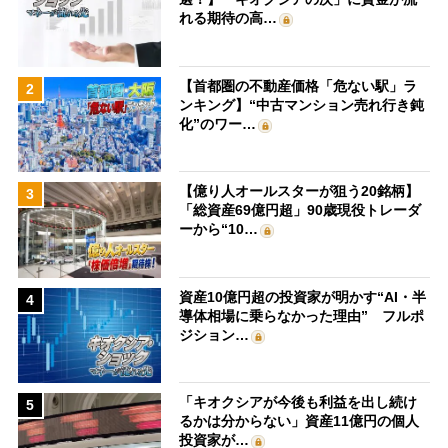
れる期待の高…
【首都圏の不動産価格「危ない駅」ラ
2
ンキング】“中古マンション売れ行き鈍
化”のワー…
【億り人オールスターが狙う20銘柄】
3
「総資産69億円超」90歳現役トレーダ
ーから“10…
資産10億円超の投資家が明かす“AI・半
4
導体相場に乗らなかった理由” フルポ
ジション…
「キオクシアが今後も利益を出し続け
5
るかは分からない」資産11億円の個人
投資家が…