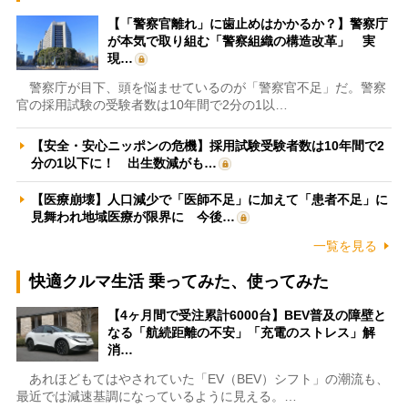
【「警察官離れ」に歯止めはかかるか？】警察庁
が本気で取り組む「警察組織の構造改革」 実
現…
警察庁が目下、頭を悩ませているのが「警察官不足」だ。警察
官の採用試験の受験者数は10年間で2分の1以…
【安全・安心ニッポンの危機】採用試験受験者数は10年間で2
分の1以下に！ 出生数減がも…
【医療崩壊】人口減少で「医師不足」に加えて「患者不足」に
見舞われ地域医療が限界に 今後…
一覧を見る
快適クルマ生活 乗ってみた、使ってみた
【4ヶ月間で受注累計6000台】BEV普及の障壁と
なる「航続距離の不安」「充電のストレス」解
消…
あれほどもてはやされていた「EV（BEV）シフト」の潮流も、
最近では減速基調になっているように見える。…