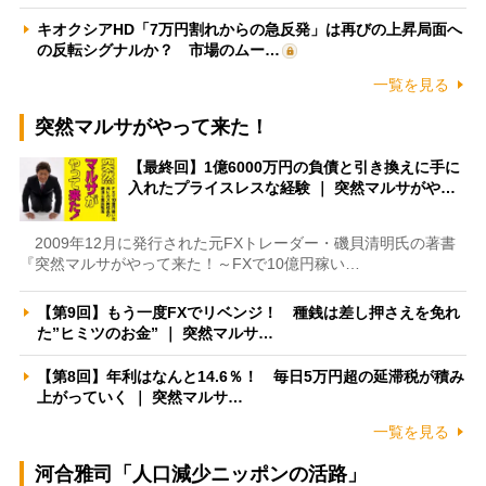
キオクシアHD「7万円割れからの急反発」は再びの上昇局面へ
の反転シグナルか？ 市場のムー…
一覧を見る
突然マルサがやって来た！
【最終回】1億6000万円の負債と引き換えに手に
入れたプライスレスな経験 ｜ 突然マルサがや…
2009年12月に発行された元FXトレーダー・磯貝清明氏の著書
『突然マルサがやって来た！～FXで10億円稼い…
【第9回】もう一度FXでリベンジ！ 種銭は差し押さえを免れ
た”ヒミツのお金” ｜ 突然マルサ…
【第8回】年利はなんと14.6％！ 毎日5万円超の延滞税が積み
上がっていく ｜ 突然マルサ…
一覧を見る
河合雅司「人口減少ニッポンの活路」