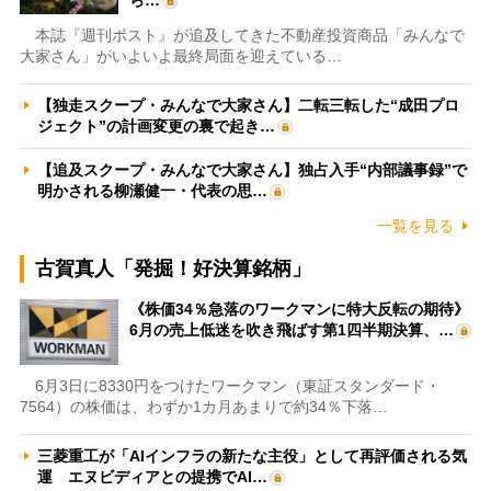
本誌『週刊ポスト』が追及してきた不動産投資商品「みんなで
大家さん」がいよいよ最終局面を迎えている…
【独走スクープ・みんなで大家さん】二転三転した“成田プロ
ジェクト”の計画変更の裏で起き…
【追及スクープ・みんなで大家さん】独占入手“内部議事録”で
明かされる柳瀬健一・代表の思…
一覧を見る
古賀真人「発掘！好決算銘柄」
《株価34％急落のワークマンに特大反転の期待》
6月の売上低迷を吹き飛ばす第1四半期決算、…
6月3日に8330円をつけたワークマン（東証スタンダード・
7564）の株価は、わずか1カ月あまりで約34％下落…
三菱重工が「AIインフラの新たな主役」として再評価される気
運 エヌビディアとの提携でAI…