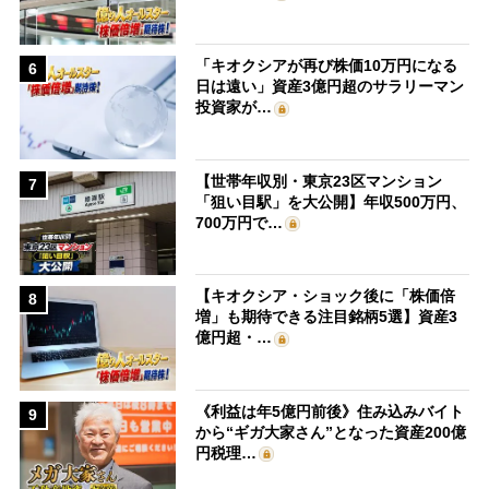
「キオクシアが再び株価10万円になる
6
日は遠い」資産3億円超のサラリーマン
投資家が…
【世帯年収別・東京23区マンション
7
「狙い目駅」を大公開】年収500万円、
700万円で…
【キオクシア・ショック後に「株価倍
8
増」も期待できる注目銘柄5選】資産3
億円超・…
《利益は年5億円前後》住み込みバイト
9
から“ギガ大家さん”となった資産200億
円税理…