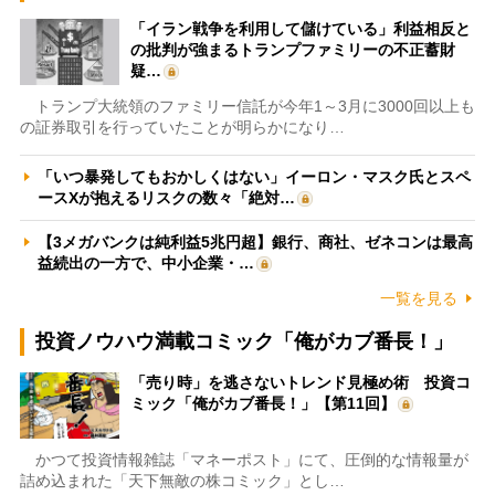
「イラン戦争を利用して儲けている」利益相反と
の批判が強まるトランプファミリーの不正蓄財
疑…
トランプ大統領のファミリー信託が今年1～3月に3000回以上も
の証券取引を行っていたことが明らかになり…
「いつ暴発してもおかしくはない」イーロン・マスク氏とスペ
ースXが抱えるリスクの数々「絶対…
【3メガバンクは純利益5兆円超】銀行、商社、ゼネコンは最高
益続出の一方で、中小企業・…
一覧を見る
投資ノウハウ満載コミック「俺がカブ番長！」
「売り時」を逃さないトレンド見極め術 投資コ
ミック「俺がカブ番長！」【第11回】
かつて投資情報雑誌「マネーポスト」にて、圧倒的な情報量が
詰め込まれた「天下無敵の株コミック」とし…