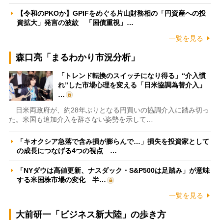
【令和のPKOか】GPIFをめぐる片山財務相の「円資産への投
資拡大」発言の波紋 「国債重視」…
一覧を見る
森口亮「まるわかり市況分析」
「トレンド転換のスイッチになり得る」“介入慣
れ”した市場心理を変える「日米協調為替介入」
…
日米両政府が、約28年ぶりとなる円買いの協調介入に踏み切っ
た。米国も追加介入を辞さない姿勢を示して…
「キオクシア急落で含み損が膨らんで…」損失を投資家として
の成長につなげる4つの視点 …
「NYダウは高値更新、ナスダック・S&P500は足踏み」が意味
する米国株市場の変化 半…
一覧を見る
大前研一「ビジネス新大陸」の歩き方