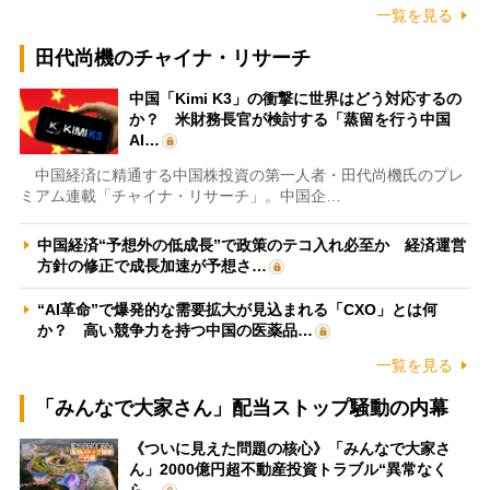
一覧を見る
田代尚機のチャイナ・リサーチ
中国「Kimi K3」の衝撃に世界はどう対応するの
か？ 米財務長官が検討する「蒸留を行う中国
AI…
中国経済に精通する中国株投資の第一人者・田代尚機氏のプレ
ミアム連載「チャイナ・リサーチ」。中国企…
中国経済“予想外の低成長”で政策のテコ入れ必至か 経済運営
方針の修正で成長加速が予想さ…
“AI革命”で爆発的な需要拡大が見込まれる「CXO」とは何
か？ 高い競争力を持つ中国の医薬品…
一覧を見る
「みんなで大家さん」配当ストップ騒動の内幕
《ついに見えた問題の核心》「みんなで大家さ
ん」2000億円超不動産投資トラブル“異常なく
ら…