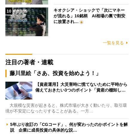
キオクシア・ショックで「次にマネー
10
が流れる」16銘柄 AI相場の裏で割安
に放置され…
一覧を見る
注目の著者・連載
藤川里絵「さあ、投資を始めよう！」
【資産運用】大災害時に慌てないために平時から
備えておきたい3つのポイント「資産の棚卸し…
大規模な災害が起きると、株式市場が大きく動いたり、取引環
境が不安定になったりすることがある。一方…
5年ぶり改訂の「CGコード」、何が変わったのかポイントを解
説 企業に成長投資の具体的な説…