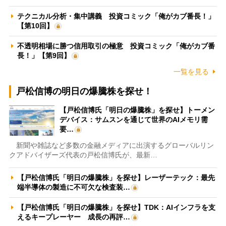
テクニカル分析・集中講義 投資コミック「俺がカブ番長！」
【第10回】
不透明相場に勝つ信用取引の極意 投資コミック「俺がカブ番
長！」【第9回】
一覧を見る
戸松信博の明日の爆騰株を探せ！
【戸松信博氏「明日の爆騰株」を探せ】トーメン
デバイス：サムスンを通じて世界のAIメモリ需
要…
新聞や雑誌など多数の金融メディアに出演するグローバルリン
クアドバイザーズ代表の戸松信博氏が、最新…
【戸松信博氏「明日の爆騰株」を探せ】レーザーテック：最先
端半導体の製造に不可欠な検査装…
【戸松信博氏「明日の爆騰株」を探せ】TDK：AIインフラを支
えるキープレーヤー 成長の再評…