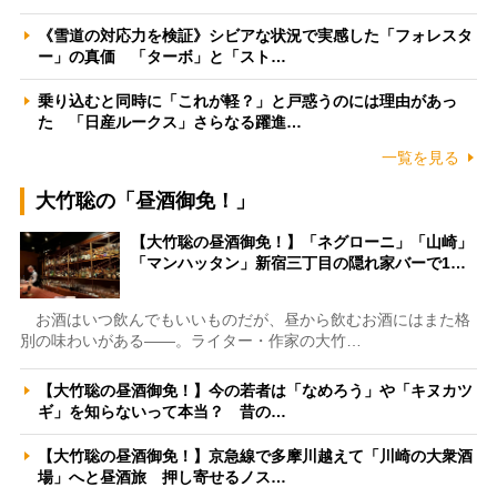
《雪道の対応力を検証》シビアな状況で実感した「フォレスタ
ー」の真価 「ターボ」と「スト…
乗り込むと同時に「これが軽？」と戸惑うのには理由があっ
た 「日産ルークス」さらなる躍進…
一覧を見る
大竹聡の「昼酒御免！」
【大竹聡の昼酒御免！】「ネグローニ」「山崎」
「マンハッタン」新宿三丁目の隠れ家バーで1…
お酒はいつ飲んでもいいものだが、昼から飲むお酒にはまた格
別の味わいがある――。ライター・作家の大竹…
【大竹聡の昼酒御免！】今の若者は「なめろう」や「キヌカツ
ギ」を知らないって本当？ 昔の…
【大竹聡の昼酒御免！】京急線で多摩川越えて「川崎の大衆酒
場」へと昼酒旅 押し寄せるノス…