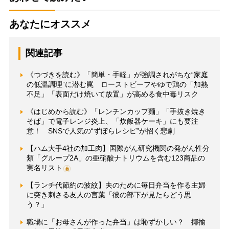
あなたにオススメ
関連記事
《つづきを読む》「簡単・手軽」が強調されがちな“家庭
の低温調理”に潜む罠 ローストビーフやゆで鶏の「加熱
不足」「表面だけ焼いて放置」が高める食中毒リスク
《はじめから読む》「レンチンカップ麺」「手抜き焼き
そば」で電子レンジ炎上、「炊飯器ケーキ」にも要注
意！ SNSで人気の“ずぼらレシピ”が招く悲劇
【ハム大手4社の加工肉】国際がん研究機関の発がん性分
類「グループ2A」の亜硝酸ナトリウムを含む123商品の
実名リスト
【ランチ代節約の波紋】夫のために毎日弁当を作る主婦
に突き刺さる友人の言葉「彼の部下が見たらどう思
う？」
職場に「お母さんが作った弁当」は恥ずかしい？ 揶揄