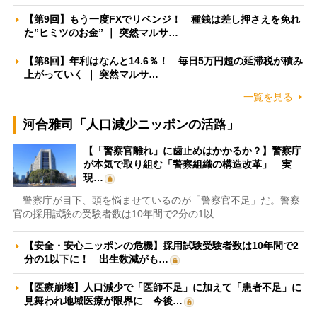
【第9回】もう一度FXでリベンジ！ 種銭は差し押さえを免れ
た”ヒミツのお金” ｜ 突然マルサ…
【第8回】年利はなんと14.6％！ 毎日5万円超の延滞税が積み
上がっていく ｜ 突然マルサ…
一覧を見る
河合雅司「人口減少ニッポンの活路」
【「警察官離れ」に歯止めはかかるか？】警察庁
が本気で取り組む「警察組織の構造改革」 実
現…
警察庁が目下、頭を悩ませているのが「警察官不足」だ。警察
官の採用試験の受験者数は10年間で2分の1以…
【安全・安心ニッポンの危機】採用試験受験者数は10年間で2
分の1以下に！ 出生数減がも…
【医療崩壊】人口減少で「医師不足」に加えて「患者不足」に
見舞われ地域医療が限界に 今後…