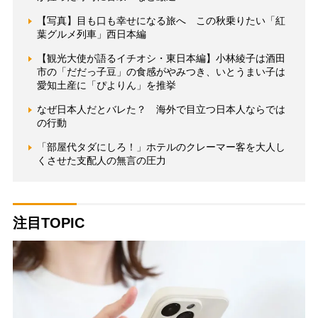
【写真】目も口も幸せになる旅へ この秋乗りたい「紅
葉グルメ列車」西日本編
【観光大使が語るイチオシ・東日本編】小林綾子は酒田
市の「だだっ子豆」の食感がやみつき、いとうまい子は
愛知土産に「ぴよりん」を推挙
なぜ日本人だとバレた？ 海外で目立つ日本人ならでは
の行動
「部屋代タダにしろ！」ホテルのクレーマー客を大人し
くさせた支配人の無言の圧力
注目TOPIC