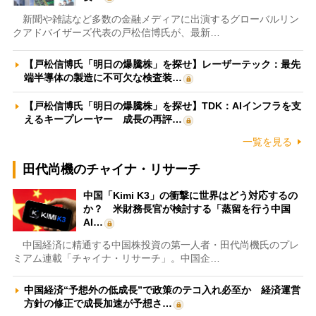
新聞や雑誌など多数の金融メディアに出演するグローバルリン
クアドバイザーズ代表の戸松信博氏が、最新…
【戸松信博氏「明日の爆騰株」を探せ】レーザーテック：最先
端半導体の製造に不可欠な検査装…
【戸松信博氏「明日の爆騰株」を探せ】TDK：AIインフラを支
えるキープレーヤー 成長の再評…
一覧を見る
田代尚機のチャイナ・リサーチ
中国「Kimi K3」の衝撃に世界はどう対応するの
か？ 米財務長官が検討する「蒸留を行う中国
AI…
中国経済に精通する中国株投資の第一人者・田代尚機氏のプレ
ミアム連載「チャイナ・リサーチ」。中国企…
中国経済“予想外の低成長”で政策のテコ入れ必至か 経済運営
方針の修正で成長加速が予想さ…