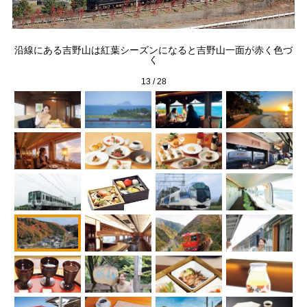
沿線にある吉野山は紅葉シーズンになると吉野山一面が赤く色づ
く
13
/
28