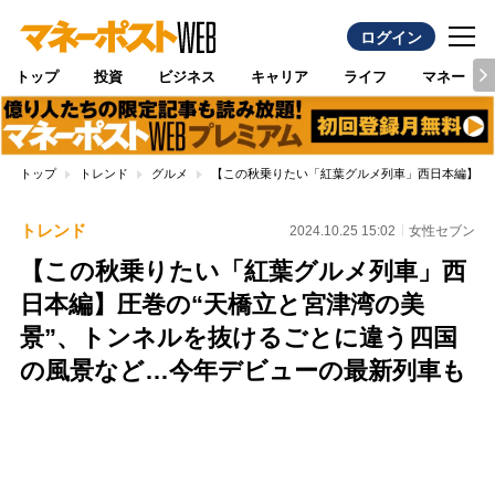
ログイン
トップ
投資
ビジネス
キャリア
ライフ
マネー
トップ
トレンド
グルメ
【この秋乗りたい「紅葉グルメ列車」西日本編】圧
トレンド
2024.10.25 15:02
女性セブン
【この秋乗りたい「紅葉グルメ列車」西
日本編】圧巻の“天橋立と宮津湾の美
景”、トンネルを抜けるごとに違う四国
の風景など…今年デビューの最新列車も
Loaded
:
100.00%
/
Unmute