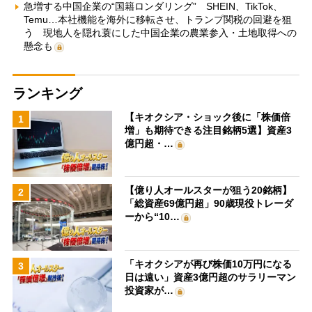
急増する中国企業の“国籍ロンダリング” SHEIN、TikTok、
Temu…本社機能を海外に移転させ、トランプ関税の回避を狙
う 現地人を隠れ蓑にした中国企業の農業参入・土地取得への
懸念も
ランキング
【キオクシア・ショック後に「株価倍
1
増」も期待できる注目銘柄5選】資産3
億円超・…
【億り人オールスターが狙う20銘柄】
2
「総資産69億円超」90歳現役トレーダ
ーから“10…
「キオクシアが再び株価10万円になる
3
日は遠い」資産3億円超のサラリーマン
投資家が…