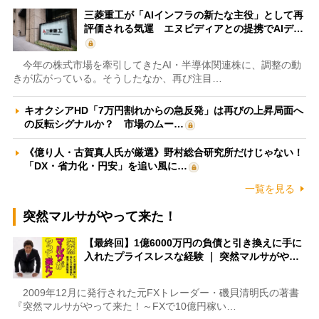
三菱重工が「AIインフラの新たな主役」として再
評価される気運 エヌビディアとの提携でAIデ…
今年の株式市場を牽引してきたAI・半導体関連株に、調整の動
きが広がっている。そうしたなか、再び注目…
キオクシアHD「7万円割れからの急反発」は再びの上昇局面へ
の反転シグナルか？ 市場のムー…
《億り人・古賀真人氏が厳選》野村総合研究所だけじゃない！
「DX・省力化・円安」を追い風に…
一覧を見る
突然マルサがやって来た！
【最終回】1億6000万円の負債と引き換えに手に
入れたプライスレスな経験 ｜ 突然マルサがや…
2009年12月に発行された元FXトレーダー・磯貝清明氏の著書
『突然マルサがやって来た！～FXで10億円稼い…