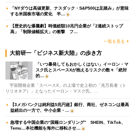
「NYダウは高値更新、ナスダック・S&P500は足踏み」が意味
する米国株市場の変化 半…
【歴史的な爆騰劇】時価総額10兆円企業が「2連続ストップ
高」「制限値幅拡大」の衝撃 フ…
一覧を見る
大前研一「ビジネス新大陸」の歩き方
「いつ暴発してもおかしくはない」イーロン・マ
スク氏とスペースXが抱えるリスクの数々「絶対
的…
宇宙開発企業「スペースX」の上場で史上初の「兆万長者（ト
リリオネア）」となったイーロン・マスク氏。…
【3メガバンクは純利益5兆円超】銀行、商社、ゼネコンは最高
益続出の一方で、中小企業・…
急増する中国企業の“国籍ロンダリング” SHEIN、TikTok、
Temu…本社機能を海外に移転させ…