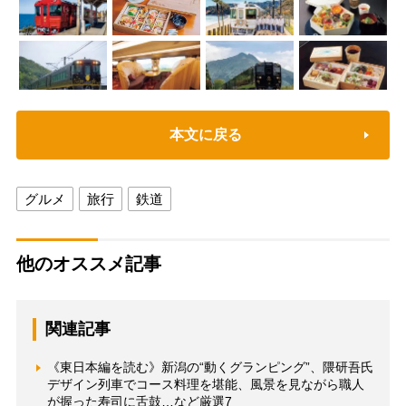
本文に戻る
グルメ
旅行
鉄道
他のオススメ記事
関連記事
《東日本編を読む》新潟の“動くグランピング”、隈研吾氏
デザイン列車でコース料理を堪能、風景を見ながら職人
が握った寿司に舌鼓…など厳選7