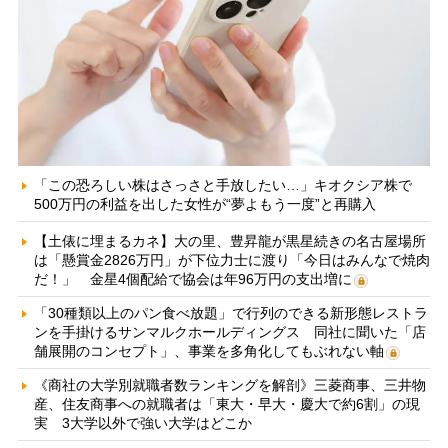
「この恐ろしい株はさっさと手放したい…」キオクシア株で
500万円の利益を出した女性が“夢よもう一度”と再購入
【土俵に埋まるカネ】大の里、豊昇龍が黒星続きの名古屋場所
は「懸賞金2826万円」が下位力士に渡り「今日はみんなで焼肉
だ！」 金星4個配給で協会は年96万円の支出増に
「30種類以上のパン食べ放題」で行列のできる新形態レストラ
ンを手掛けるサンマルクホールディングス 同社に聞いた「店
舗展開のコンセプト」、事業を多角化してもぶれない軸
《商社の大学別就職者数ランキングを解剖》三菱商事、三井物
産、住友商事への就職者は「東大・早大・慶大で約6割」の現
実 3大学以外で強い大学はどこか