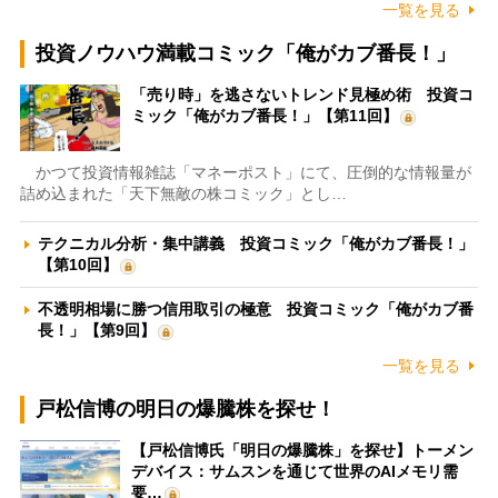
一覧を見る
投資ノウハウ満載コミック「俺がカブ番長！」
「売り時」を逃さないトレンド見極め術 投資コ
ミック「俺がカブ番長！」【第11回】
かつて投資情報雑誌「マネーポスト」にて、圧倒的な情報量が
詰め込まれた「天下無敵の株コミック」とし…
テクニカル分析・集中講義 投資コミック「俺がカブ番長！」
【第10回】
不透明相場に勝つ信用取引の極意 投資コミック「俺がカブ番
長！」【第9回】
一覧を見る
戸松信博の明日の爆騰株を探せ！
【戸松信博氏「明日の爆騰株」を探せ】トーメン
デバイス：サムスンを通じて世界のAIメモリ需
要…