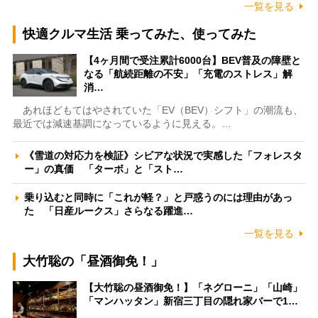
一覧を見る
快適クルマ生活 乗ってみた、使ってみた
【4ヶ月間で受注累計6000台】BEV普及の障壁と
なる「航続距離の不安」「充電のストレス」解
消…
あれほどもてはやされていた「EV（BEV）シフト」の潮流も、
最近では減速基調になっているように見える。…
《雪道の対応力を検証》シビアな状況で実感した「フォレスタ
ー」の真価 「ターボ」と「スト…
乗り込むと同時に「これが軽？」と戸惑うのには理由があっ
た 「日産ルークス」さらなる躍進…
一覧を見る
大竹聡の「昼酒御免！」
【大竹聡の昼酒御免！】「ネグローニ」「山崎」
「マンハッタン」新宿三丁目の隠れ家バーで1…