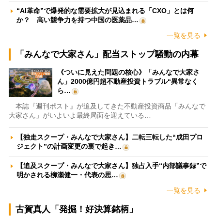
“AI革命”で爆発的な需要拡大が見込まれる「CXO」とは何
か？ 高い競争力を持つ中国の医薬品…
一覧を見る
「みんなで大家さん」配当ストップ騒動の内幕
《ついに見えた問題の核心》「みんなで大家さ
ん」2000億円超不動産投資トラブル“異常なく
ら…
本誌『週刊ポスト』が追及してきた不動産投資商品「みんなで
大家さん」がいよいよ最終局面を迎えている…
【独走スクープ・みんなで大家さん】二転三転した“成田プロ
ジェクト”の計画変更の裏で起き…
【追及スクープ・みんなで大家さん】独占入手“内部議事録”で
明かされる柳瀬健一・代表の思…
一覧を見る
古賀真人「発掘！好決算銘柄」