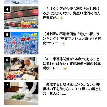
「キオクシアが今後も利益を出し続け
4
るかは分からない」資産11億円の個人
投資家が…
【首都圏の不動産価格「危ない駅」ラ
5
ンキング】“中古マンション売れ行き鈍
化”のワー…
「AI・半導体関連が“本命”であること
6
に変わりはない」資産20億円超の90歳
現役トレー…
「失敗すると取り返しがつかない」葬
7
儀社の手を借りない「DIY葬」の落とし
穴 素人には…