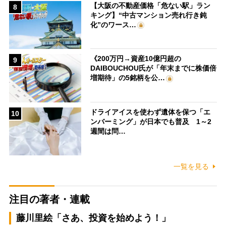
【大阪の不動産価格「危ない駅」ラン
8
キング】“中古マンション売れ行き鈍
化”のワース…
《200万円→資産10億円超の
9
DAIBOUCHOU氏が「年末までに株価倍
増期待」の5銘柄を公…
ドライアイスを使わず遺体を保つ「エ
10
ンバーミング」が日本でも普及 1～2
週間は問…
一覧を見る
注目の著者・連載
藤川里絵「さあ、投資を始めよう！」