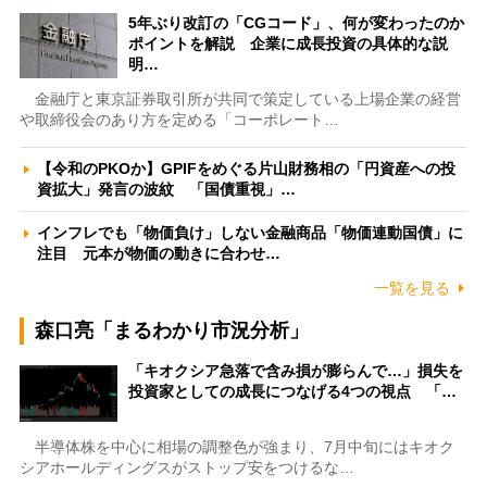
5年ぶり改訂の「CGコード」、何が変わったのか
ポイントを解説 企業に成長投資の具体的な説
明…
金融庁と東京証券取引所が共同で策定している上場企業の経営
や取締役会のあり方を定める「コーポレート…
【令和のPKOか】GPIFをめぐる片山財務相の「円資産への投
資拡大」発言の波紋 「国債重視」…
インフレでも「物価負け」しない金融商品「物価連動国債」に
注目 元本が物価の動きに合わせ…
一覧を見る
森口亮「まるわかり市況分析」
「キオクシア急落で含み損が膨らんで…」損失を
投資家としての成長につなげる4つの視点 「…
半導体株を中心に相場の調整色が強まり、7月中旬にはキオク
シアホールディングスがストップ安をつけるな…