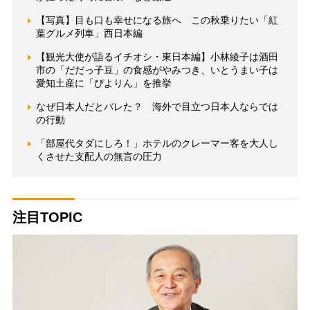
【写真】目も口も幸せになる旅へ この秋乗りたい「紅
葉グルメ列車」西日本編
【観光大使が語るイチオシ・東日本編】小林綾子は酒田
市の「だだっ子豆」の食感がやみつき、いとうまい子は
愛知土産に「ぴよりん」を推挙
なぜ日本人だとバレた？ 海外で目立つ日本人ならでは
の行動
「部屋代タダにしろ！」ホテルのクレーマー客を大人し
くさせた支配人の無言の圧力
注目TOPIC