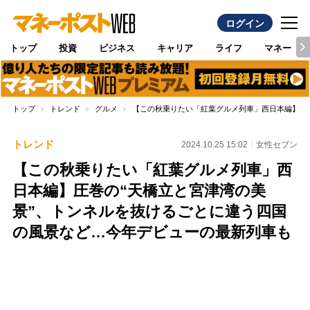
ログイン
トップ
投資
ビジネス
キャリア
ライフ
マネー
トップ
トレンド
グルメ
【この秋乗りたい「紅葉グルメ列車」西日本編】圧
トレンド
2024.10.25 15:02
女性セブン
【この秋乗りたい「紅葉グルメ列車」西
日本編】圧巻の“天橋立と宮津湾の美
景”、トンネルを抜けるごとに違う四国
の風景など…今年デビューの最新列車も
Loaded
:
100.00%
/
Unmute