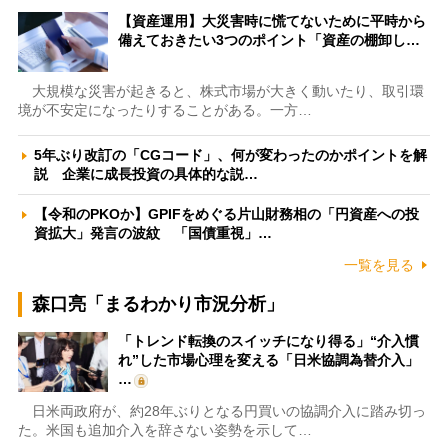
【資産運用】大災害時に慌てないために平時から
備えておきたい3つのポイント「資産の棚卸し…
大規模な災害が起きると、株式市場が大きく動いたり、取引環
境が不安定になったりすることがある。一方…
5年ぶり改訂の「CGコード」、何が変わったのかポイントを解
説 企業に成長投資の具体的な説…
【令和のPKOか】GPIFをめぐる片山財務相の「円資産への投
資拡大」発言の波紋 「国債重視」…
一覧を見る
森口亮「まるわかり市況分析」
「トレンド転換のスイッチになり得る」“介入慣
れ”した市場心理を変える「日米協調為替介入」
…
日米両政府が、約28年ぶりとなる円買いの協調介入に踏み切っ
た。米国も追加介入を辞さない姿勢を示して…