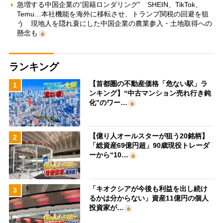
急増する中国企業の“国籍ロンダリング” SHEIN、TikTok、
Temu…本社機能を海外に移転させ、トランプ関税の回避を狙
う 現地人を隠れ蓑にした中国企業の農業参入・土地取得への
懸念も
ランキング
【首都圏の不動産価格「危ない駅」ラ
1
ンキング】“中古マンション売れ行き鈍
化”のワー…
【億り人オールスターが狙う20銘柄】
2
「総資産69億円超」90歳現役トレーダ
ーから“10…
「キオクシアが今後も利益を出し続け
3
るかは分からない」資産11億円の個人
投資家が…