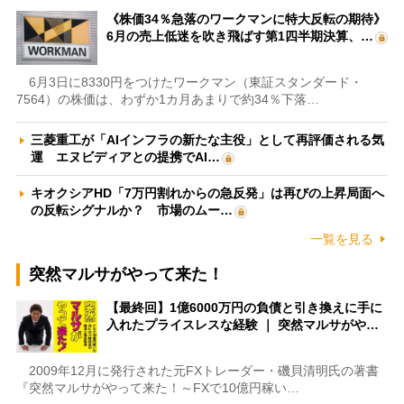
《株価34％急落のワークマンに特大反転の期待》
6月の売上低迷を吹き飛ばす第1四半期決算、…
6月3日に8330円をつけたワークマン（東証スタンダード・
7564）の株価は、わずか1カ月あまりで約34％下落…
三菱重工が「AIインフラの新たな主役」として再評価される気
運 エヌビディアとの提携でAI…
キオクシアHD「7万円割れからの急反発」は再びの上昇局面へ
の反転シグナルか？ 市場のムー…
一覧を見る
突然マルサがやって来た！
【最終回】1億6000万円の負債と引き換えに手に
入れたプライスレスな経験 ｜ 突然マルサがや…
2009年12月に発行された元FXトレーダー・磯貝清明氏の著書
『突然マルサがやって来た！～FXで10億円稼い…