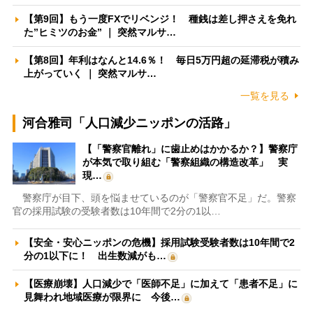
【第9回】もう一度FXでリベンジ！ 種銭は差し押さえを免れ
た”ヒミツのお金” ｜ 突然マルサ…
【第8回】年利はなんと14.6％！ 毎日5万円超の延滞税が積み
上がっていく ｜ 突然マルサ…
一覧を見る
河合雅司「人口減少ニッポンの活路」
【「警察官離れ」に歯止めはかかるか？】警察庁
が本気で取り組む「警察組織の構造改革」 実
現…
警察庁が目下、頭を悩ませているのが「警察官不足」だ。警察
官の採用試験の受験者数は10年間で2分の1以…
【安全・安心ニッポンの危機】採用試験受験者数は10年間で2
分の1以下に！ 出生数減がも…
【医療崩壊】人口減少で「医師不足」に加えて「患者不足」に
見舞われ地域医療が限界に 今後…