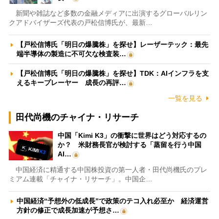
新聞や雑誌など多数の金融メディアに出演するグローバルリン
クアドバイザーズ代表の戸松信博氏が、最新…
【戸松信博氏「明日の爆騰株」を探せ】レーザーテック：最先
端半導体の製造に不可欠な検査装…
【戸松信博氏「明日の爆騰株」を探せ】TDK：AIインフラを支
えるキープレーヤー 成長の再評…
一覧を見る
田代尚機のチャイナ・リサーチ
中国「Kimi K3」の衝撃に世界はどう対応するの
か？ 米財務長官が検討する「蒸留を行う中国
AI…
中国経済に精通する中国株投資の第一人者・田代尚機氏のプレ
ミアム連載「チャイナ・リサーチ」。中国企…
中国経済“予想外の低成長”で政策のテコ入れ必至か 経済運営
方針の修正で成長加速が予想さ…