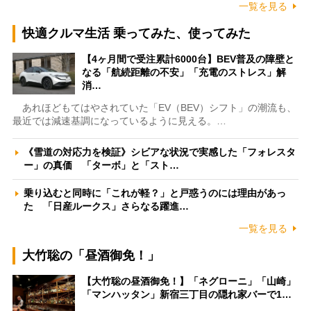
一覧を見る
快適クルマ生活 乗ってみた、使ってみた
【4ヶ月間で受注累計6000台】BEV普及の障壁と
なる「航続距離の不安」「充電のストレス」解
消…
あれほどもてはやされていた「EV（BEV）シフト」の潮流も、
最近では減速基調になっているように見える。…
《雪道の対応力を検証》シビアな状況で実感した「フォレスタ
ー」の真価 「ターボ」と「スト…
乗り込むと同時に「これが軽？」と戸惑うのには理由があっ
た 「日産ルークス」さらなる躍進…
一覧を見る
大竹聡の「昼酒御免！」
【大竹聡の昼酒御免！】「ネグローニ」「山崎」
「マンハッタン」新宿三丁目の隠れ家バーで1…