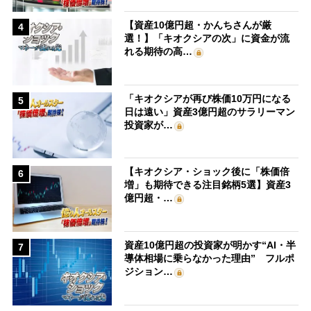
【資産10億円超・かんちさんが厳
4
選！】「キオクシアの次」に資金が流
れる期待の高…
「キオクシアが再び株価10万円になる
5
日は遠い」資産3億円超のサラリーマン
投資家が…
【キオクシア・ショック後に「株価倍
6
増」も期待できる注目銘柄5選】資産3
億円超・…
資産10億円超の投資家が明かす“AI・半
7
導体相場に乗らなかった理由” フルポ
ジション…