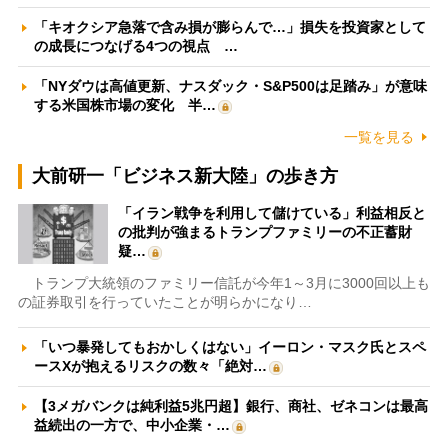
「キオクシア急落で含み損が膨らんで…」損失を投資家として
の成長につなげる4つの視点 …
「NYダウは高値更新、ナスダック・S&P500は足踏み」が意味
する米国株市場の変化 半…
一覧を見る
大前研一「ビジネス新大陸」の歩き方
「イラン戦争を利用して儲けている」利益相反と
の批判が強まるトランプファミリーの不正蓄財
疑…
トランプ大統領のファミリー信託が今年1～3月に3000回以上も
の証券取引を行っていたことが明らかになり…
「いつ暴発してもおかしくはない」イーロン・マスク氏とスペ
ースXが抱えるリスクの数々「絶対…
【3メガバンクは純利益5兆円超】銀行、商社、ゼネコンは最高
益続出の一方で、中小企業・…