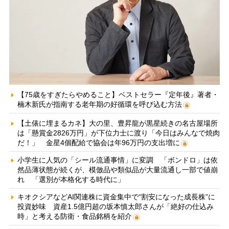
【75歳をすぎたらやめること】ベストセラー『定年後』著者・
楠木新氏が指南する老年期の好循環を呼び込む方法
【土俵に埋まるカネ】大の里、豊昇龍が黒星続きの名古屋場所
は「懸賞金2826万円」が下位力士に渡り「今日はみんなで焼肉
だ！」 金星4個配給で協会は年96万円の支出増に
小学生に人気の「シール流通事情」に変調 「ボンドロ」は依
然品薄状態が続くが、模倣品や類似品が大量流通し一部で値崩
れ 「選別が本格化する時代に」
キオクシアなどAI関連株に資金集中で“割安になった成長株”に
投資妙味 資産1.5億円超の坂本慎太郎さんが「絶好の仕込み
時」と考える防衛・食品銘柄を紹介