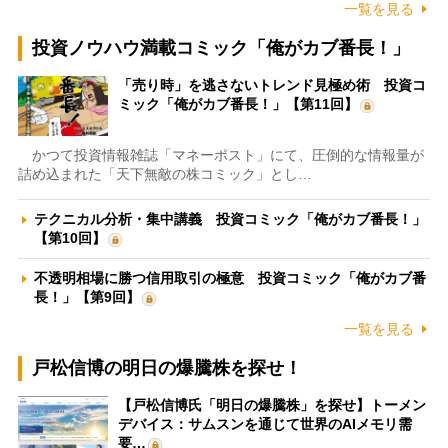
一覧を見る
投資ノウハウ満載コミック「俺がカブ番長！」
「売り時」を逃さないトレンド見極め術 投資コ
ミック「俺がカブ番長！」【第11回】
かつて投資情報雑誌「マネーポスト」にて、圧倒的な情報量が
詰め込まれた「天下無敵の株コミック」とし…
テクニカル分析・集中講義 投資コミック「俺がカブ番長！」
【第10回】
不透明相場に勝つ信用取引の極意 投資コミック「俺がカブ番
長！」【第9回】
一覧を見る
戸松信博の明日の爆騰株を探せ！
【戸松信博氏「明日の爆騰株」を探せ】トーメン
デバイス：サムスンを通じて世界のAIメモリ需
要…