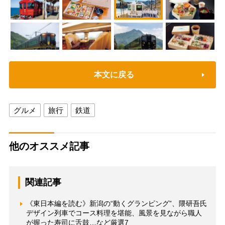
本文に戻る
グルメ
旅行
鉄道
他のオススメ記事
関連記事
《東日本編を読む》新潟の“動くグランピング”、隈研吾氏
デザイン列車でコース料理を堪能、風景を見ながら職人
が握った寿司に舌鼓…など厳選7