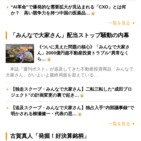
“AI革命”で爆発的な需要拡大が見込まれる「CXO」とは何
か？ 高い競争力を持つ中国の医薬品…
一覧を見る
「みんなで大家さん」配当ストップ騒動の内幕
《ついに見えた問題の核心》「みんなで大家さ
ん」2000億円超不動産投資トラブル“異常なく
ら…
本誌『週刊ポスト』が追及してきた不動産投資商品「みんなで
大家さん」がいよいよ最終局面を迎えている…
【独走スクープ・みんなで大家さん】二転三転した“成田プロ
ジェクト”の計画変更の裏で起き…
【追及スクープ・みんなで大家さん】独占入手“内部議事録”で
明かされる柳瀬健一・代表の思…
一覧を見る
古賀真人「発掘！好決算銘柄」