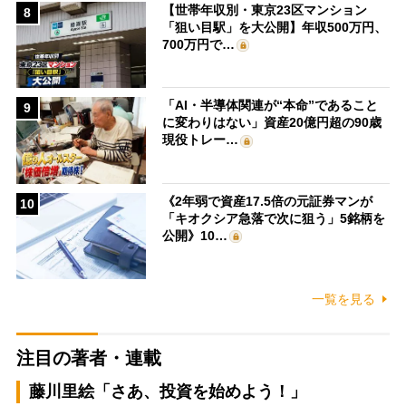
【世帯年収別・東京23区マンション
8
「狙い目駅」を大公開】年収500万円、
700万円で…
「AI・半導体関連が“本命”であること
9
に変わりはない」資産20億円超の90歳
現役トレー…
《2年弱で資産17.5倍の元証券マンが
10
「キオクシア急落で次に狙う」5銘柄を
公開》10…
一覧を見る
注目の著者・連載
藤川里絵「さあ、投資を始めよう！」