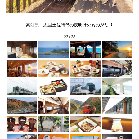
箱に
高
高知県 志国土佐時代の夜明けのものがたり
23
/
28