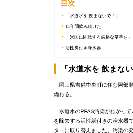
目次
「水道水を 飲まないで！」
11年間飲み続けた
「米国に匹敵する厳格な基準を」
活性炭付き浄水器
「水道水を 飲まな
岡山県吉備中央町に住む阿部順
備わる。
「水道水のPFAS汚染がわかって
を除去する活性炭付きの浄水器
ターに取り替えました。汚染の