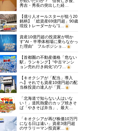
が続いたのか？ 信長亡き後、
秀吉・秀長の突出した経…
【億り人オールスターが狙う20
銘柄】「総資産69億円超」90歳
現役トレーダーから“1…
資産10億円超の投資家が明か
す“AI・半導体相場に乗らなかっ
た理由” フルポジショ…
【首都圏の不動産価格「危ない
駅」ランキング】“中古マンシ
ョン売れ行き鈍化”のワ…
【キオクシアが「配当」導入
へ】それでも資産10億円超の配
当株投資の達人が「買…
「北海道で知らない人はいな
い！」道民熱愛のカップ焼きそ
ば「やきそば弁当」、最大…
「キオクシアが再び株価10万円
になる日は遠い」資産3億円超
のサラリーマン投資家…