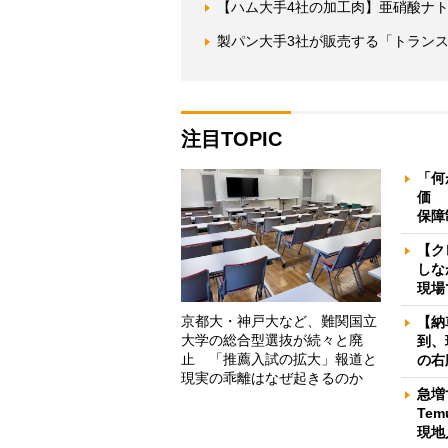
【ハム大手4社の加工肉】亜硝酸ナト
製パン大手3社が販売する「トランス
注目TOPIC
「何
価 
保障
【ク
しな
現場
京都大・神戸大など、難関国立
【納
大学の総合型選抜が続々と廃
到、
止 「推薦入試の拡大」報道と
の右
現実の乖離はなぜ起きるのか
急増
Te
現地