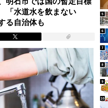
、明石市では国の暫定目標
 「水道水を飲まない
5
する自治体も
6
7
8
9
10