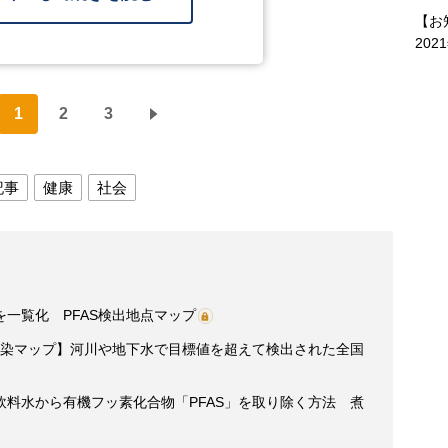
【お
202
1
2
3
記事
健康
社会
一覧化 PFAS検出地点マップ
汚染マップ】河川や地下水で目標値を超えて検出された全国
料水から有機フッ素化合物「PFAS」を取り除く方法 煮