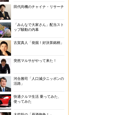
田代尚機のチャイナ・リサーチ
「みんなで大家さん」配当スト
ップ騒動の内幕
古賀真人「発掘！好決算銘柄」
突然マルサがやって来た！
河合雅司「人口減少ニッポンの
活路」
快適クルマ生活 乗ってみた、
使ってみた
大竹聡の「昼酒御免！」