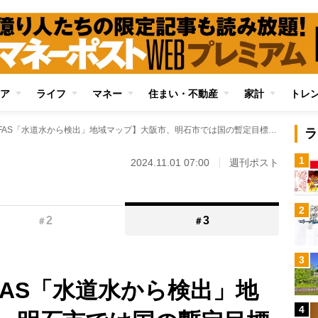
ア
ライフ
マネー
住まい・不動産
家計
トレ
【発がん性物質PFAS「水道水から検出」地域マップ】大阪市、明石市では国の暫定目標値を大きく上回る 「水道水を飲まないで！」と町内放送する自治体も
ラ
1
2024.11.01 07:00
週刊ポスト
2
2
3
＃
＃
3
FAS「水道水から検出」地
4