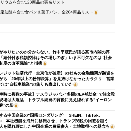
リウムを含む123商品の実名リスト
脂肪酸を含む食パン＆菓子パン」全204商品リスト
がやりたいのか分からない」竹中平蔵氏が語る高市内閣の評
「給付付き税額控除はその場しのぎ」いま不可欠なのは“社会
制度の改革議論”と指摘
レジット決済代行・全東信が破産】63社もの金融機関が融資を
がら「20年以上の粉飾決算」を見抜けなかったカラクリ 営業
では“自転車操業”の焦りも表出していた
車時に複数の事故】テスラジャパン“多額のEV補助金”で注文殺
現場は大混乱 トラブル続発の背後に見え隠れする“イーロン
腕”の影
する中国企業の“国籍ロンダリング” SHEIN、TikTok、
mu…本社機能を海外に移転させ、トランプ関税の回避を狙う
人を隠れ蓑にした中国企業の農業参入・土地取得への懸念も