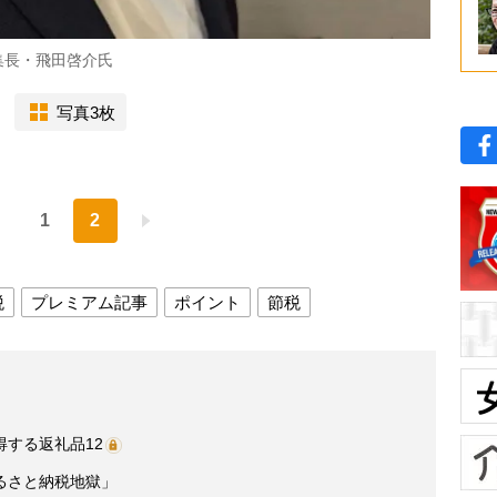
集長・飛田啓介氏
写真3枚
1
2
税
プレミアム記事
ポイント
節税
する返礼品12
るさと納税地獄」