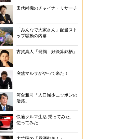
田代尚機のチャイナ・リサーチ
「みんなで大家さん」配当スト
ップ騒動の内幕
古賀真人「発掘！好決算銘柄」
突然マルサがやって来た！
河合雅司「人口減少ニッポンの
活路」
快適クルマ生活 乗ってみた、
使ってみた
大竹聡の「昼酒御免！」