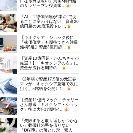
になる日は遠い」資産3億円超
のサラリーマン投資家…
「AI・半導体関連が“本命”であ
ることに変わりはない」資産20
億円超の90歳現役トレ…
【キオクシア・ショック後に
「株価倍増」も期待できる注目
銘柄5選】資産3億円超…
【資産10億円超・かんちさんが
厳選！】「キオクシアの次」に
資金が流れる期待の…
《2年弱で資産17.5倍の元証券
マンが「キオクシア急落で次に
狙う」5銘柄を公開》1…
【資産11億円マック・チェリー
さん厳選「キオクシア・ショッ
ク」後に大化け期待4…
「失敗すると取り返しがつかな
い」葬儀社の手を借りない
「DIY葬」の落とし穴 素人