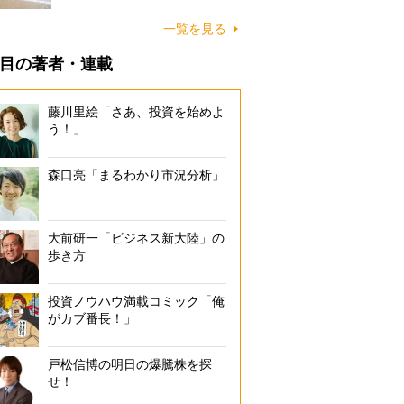
に…
一覧を見る
目の著者・連載
藤川里絵「さあ、投資を始めよ
う！」
森口亮「まるわかり市況分析」
大前研一「ビジネス新大陸」の
歩き方
投資ノウハウ満載コミック「俺
がカブ番長！」
戸松信博の明日の爆騰株を探
せ！