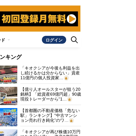
ンド
ログイン
ンキング
「キオクシアが今後も利益を出
し続けるかは分からない」資産
11億円の個人投資家…
【億り人オールスターが狙う20
銘柄】「総資産69億円超」90歳
現役トレーダーから“1…
【首都圏の不動産価格「危ない
駅」ランキング】“中古マンシ
ョン売れ行き鈍化”のワ…
「キオクシアが再び株価10万円