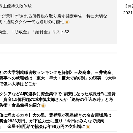
株主優待失敗体験
【お
202
で“天引き”される所得税を取り戻す確定申告 特に大切な
代・通院タクシー代も適用の可能性
助金」「助成金」「給付金」リスト52
社の大学別就職者数ランキングを解剖》三菱商事、三井物産、
商事への就職者は「東大・早大・慶大で約6割」の現実 3大学
で強い大学はどこか
クシアなどAI関連株に資金集中で“割安になった成長株”に投資
 資産1.5億円超の坂本慎太郎さんが「絶好の仕込み時」と考
防衛・食品銘柄を紹介
俵に埋まるカネ】大の里、豊昇龍が黒星続きの名古屋場所は
賞金2826万円」が下位力士に渡り「今日はみんなで焼肉
」 金星4個配給で協会は年96万円の支出増に