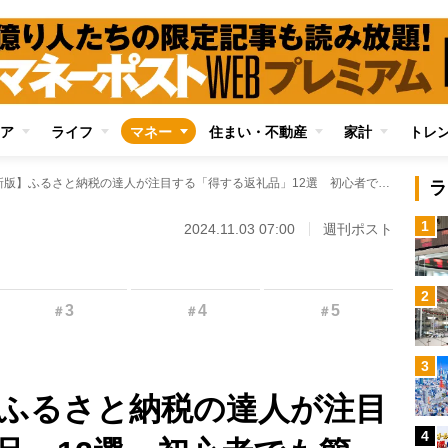
ア
ライフ
マネー
住まい・不動産
家計
トレ
【2024年最新版】ふるさと納税の達人が注目する「得する返礼品」12選 初心者でも簡単、ポイントも貯まる申請方法もあわせて解説
ラ
1
2024.11.03 07:00
週刊ポスト
2
3
4
5
＃
＃
＃
3
版】ふるさと納税の達人が注目
4