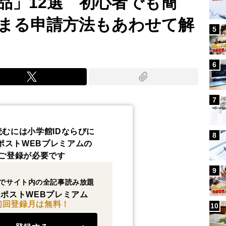
品」12選 初心者でも簡
まる申請方法もあわせて解
5
6
7
読むには小学館IDならびに
8
ポストWEBプレミアムの
ご登録が必要です
9
でサイト内の全記事読み放題
ポストWEBプレミアム
初回登録月は無料！
10