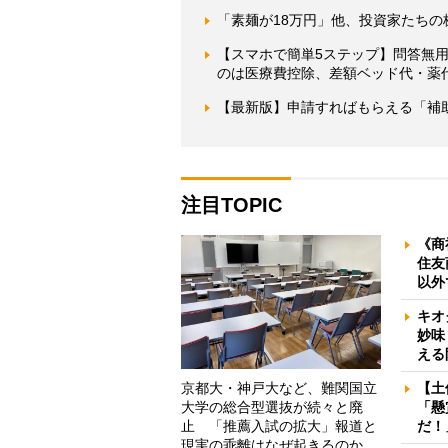
「素麺が18万円」他、投資家たちの
【スマホで簡単5ステップ】問答無用
のは医療費控除、差額ベッド代・薬
【最新版】申請すればもらえる「補
注目TOPIC
《商
住友
以外
キオ
妙味
える
京都大・神戸大など、難関国立
【土
大学の総合型選抜が続々と廃
「懸
止 「推薦入試の拡大」報道と
だ！
現実の乖離はなぜ起きるのか