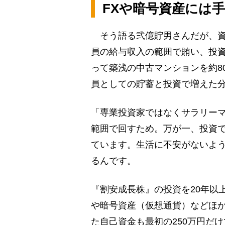
FXや暗号資産には
そう語る弐億貯男さんだが、資
員の給与収入の範囲で賄い、投
って築浅の中古マンションを約8
員としての貯蓄と投資で増えた
「専業投資家ではなくサラリー
範囲で回すため。万が一、投資
ています。生活に不安がないよ
るんです。
『割安成長株』の投資を20年以
や暗号資産（仮想通貨）などほ
た自己資金も最初の250万円だ