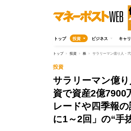
トップ
投資
ビジネス
キャリ
トップ
投資
株
投資
サラリーマン億り
資で資産2億790
レードや四季報の
に1～2回」の“手