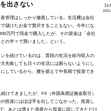
手を出さない
【お
202
産管理はしっかり徹底している。生活費は会社
資で儲けたお金で贅沢することもない。今年にな
000万円で現金で購入したが、その資金は「会社
分との半々で買いました」という。
マンを続けているのは、普段の生活を給与収入の
で大失敗しても日々の生活には困らないようにし
うにしているから、腰を据えて中長期で投資でき
上続けてきましたが、FX（外国為替証拠金取引）
かの投資にはほぼ手を出してこなかった。投資し
けで、あとは増えた資産から投資に回してきただけ