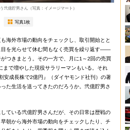
う弐億貯男さん（写真：イメージマート）
写真1枚
夜も海外市場の動向をチェックし、取引開始とと
に目を光らせて休む間もなく売買を繰り返す――
がつきまとう。その一方で、月に1～2回の売買
万円にまで増やした現役サラリーマンもいる。それ
割安成長株で2億円』（ダイヤモンド社刊）の著
いった生活を送ってきたのだろうか。弐億貯男さ
している弐億貯男さんだが、その日常は歴戦の
。早朝から海外市場の動向をチェックしたり、チ