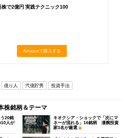
株で2億円 実践テクニック100
Amazonで購入する
億り人
弐億貯男
投資手法
本株銘柄＆テーマ
う20銘
キオクシア・ショックで「次にマ
10人が
ネーが流れる」16銘柄 凄腕投資
家3名が厳選