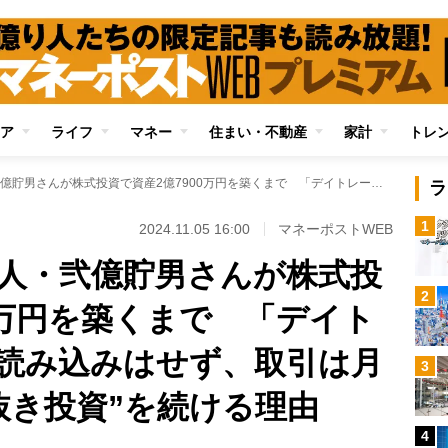
ア
ライフ
マネー
住まい・不動産
家計
トレ
サラリーマン億り人・弐億貯男さんが株式投資で資産2億7900万円を築くまで 「デイトレードや四季報の読み込みはせず、取引は月に1～2回」の“手抜き投資”を続ける理由
ラ
1
2024.11.05 16:00
マネーポストWEB
人・弐億貯男さんが株式投
2
0万円を築くまで 「デイト
読み込みはせず、取引は月
3
抜き投資”を続ける理由
4