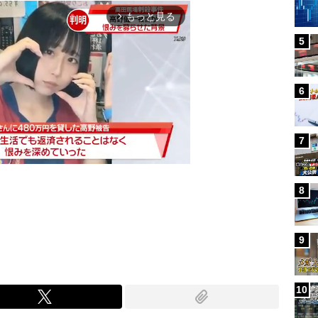
もっと見る
arrow_forward_ios
5
6
7
8
Mute
9
10