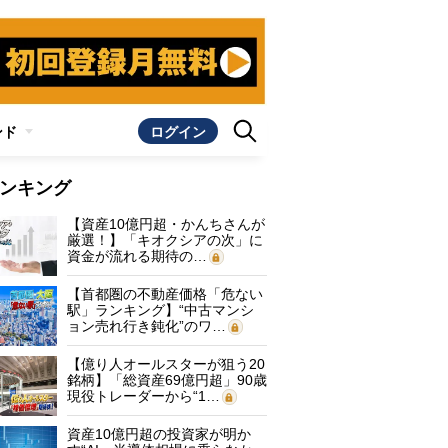
ンド
ログイン
ンキング
【資産10億円超・かんちさんが
厳選！】「キオクシアの次」に
資金が流れる期待の…
【首都圏の不動産価格「危ない
駅」ランキング】“中古マンシ
ョン売れ行き鈍化”のワ…
【億り人オールスターが狙う20
銘柄】「総資産69億円超」90歳
現役トレーダーから“1…
資産10億円超の投資家が明か