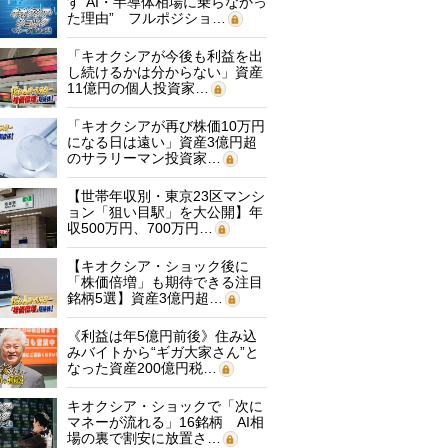
す“AI・半導体相場に乗らなかっ
た理由” フルポジショ…
「キオクシアが今後も利益を出
し続けるかは分からない」資産
11億円の個人投資家…
「キオクシアが再び株価10万円
になる日は遠い」資産3億円超
のサラリーマン投資家…
【世帯年収別・東京23区マンシ
ョン「狙い目駅」を大公開】年
収500万円、700万円…
【キオクシア・ショック後に
「株価倍増」も期待できる注目
銘柄5選】資産3億円超…
《利益は年5億円前後》住み込
みバイトから“ギガ大家さん”と
なった資産200億円税…
キオクシア・ショックで「次に
マネーが流れる」16銘柄 AI相
場の裏で割安に放置さ…