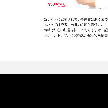
当サイトに記載されている内容はあくまで
あたっては読者ご自身の判断と責任におい
情報は細心の注意を払っておりますが、記
万が一、トラブル等の損失が被っても損害