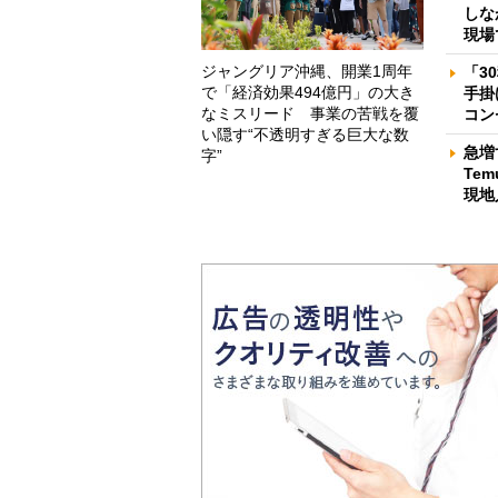
しな
現場
ジャングリア沖縄、開業1周年
「3
で「経済効果494億円」の大き
手掛
なミスリード 事業の苦戦を覆
コン
い隠す“不透明すぎる巨大な数
急増
字”
Te
現地