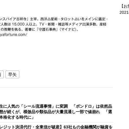
【お
202
価
早矢
生に人気の「シール流通事情」に変調 「ボンドロ」は依然品
態が続くが、模倣品や類似品が大量流通し一部で値崩れ 「選
本格化する時代に」
レジット決済代行・全東信が破産】63社もの金融機関が融資を