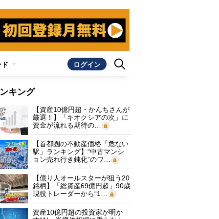
ンド
ログイン
ンキング
【資産10億円超・かんちさんが
厳選！】「キオクシアの次」に
資金が流れる期待の…
【首都圏の不動産価格「危ない
駅」ランキング】“中古マンシ
ョン売れ行き鈍化”のワ…
【億り人オールスターが狙う20
銘柄】「総資産69億円超」90歳
現役トレーダーから“1…
資産10億円超の投資家が明か