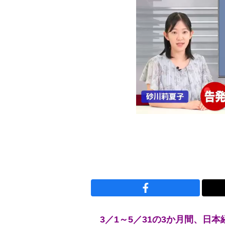
3／1～5／31の3か月間、日