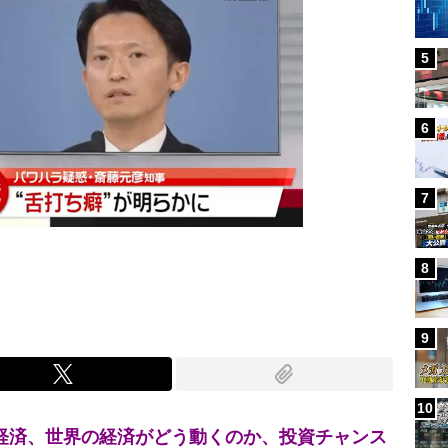
5
6
7
8
9
10
本経済、世界の経済がどう動くのか、投資チャンス