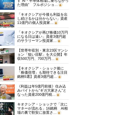
す“AI・半導体相場に乗らなかっ
た理由” フルポジショ…
「キオクシアが今後も利益を出
し続けるかは分からない」資産
11億円の個人投資家…
「キオクシアが再び株価10万円
になる日は遠い」資産3億円超
のサラリーマン投資家…
【世帯年収別・東京23区マンシ
ョン「狙い目駅」を大公開】年
収500万円、700万円…
【キオクシア・ショック後に
「株価倍増」も期待できる注目
銘柄5選】資産3億円超…
《利益は年5億円前後》住み込
みバイトから“ギガ大家さん”と
なった資産200億円税…
キオクシア・ショックで「次に
マネーが流れる」16銘柄 AI相
場の裏で割安に放置さ…