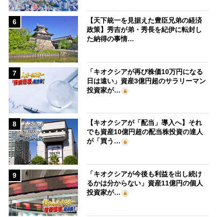
【天下統一を見据えた豊臣兄弟の経済
6
政策】秀吉が弟・秀長を紀伊に転封し
た納得の事情…
「キオクシアが再び株価10万円になる
7
日は遠い」資産3億円超のサラリーマン
投資家が…
【キオクシアが「配当」導入へ】それ
8
でも資産10億円超の配当株投資の達人
が「買う…
「キオクシアが今後も利益を出し続け
9
るかは分からない」資産11億円の個人
投資家が…