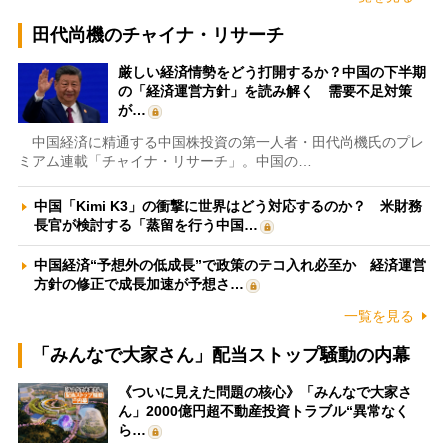
田代尚機のチャイナ・リサーチ
厳しい経済情勢をどう打開するか？中国の下半期
の「経済運営方針」を読み解く 需要不足対策
が…
中国経済に精通する中国株投資の第一人者・田代尚機氏のプレ
ミアム連載「チャイナ・リサーチ」。中国の…
中国「Kimi K3」の衝撃に世界はどう対応するのか？ 米財務
長官が検討する「蒸留を行う中国…
中国経済“予想外の低成長”で政策のテコ入れ必至か 経済運営
方針の修正で成長加速が予想さ…
一覧を見る
「みんなで大家さん」配当ストップ騒動の内幕
《ついに見えた問題の核心》「みんなで大家さ
ん」2000億円超不動産投資トラブル“異常なく
ら…