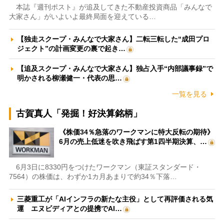
本誌『週刊ポスト』が追及してきた不動産投資商品「みんなで
大家さん」がいよいよ最終局面を迎えている…
【独走スクープ・みんなで大家さん】二転三転した“成田プロ
ジェクト”の計画変更の裏で起き…
【追及スクープ・みんなで大家さん】独占入手“内部議事録”で
明かされる柳瀬健一・代表の思…
一覧を見る
古賀真人「発掘！好決算銘柄」
《株価34％急落のワークマンに特大反転の期待》
6月の売上低迷を吹き飛ばす第1四半期決算、…
6月3日に8330円をつけたワークマン（東証スタンダード・
7564）の株価は、わずか1カ月あまりで約34％下落…
三菱重工が「AIインフラの新たな主役」として再評価される気
運 エヌビディアとの提携でAI…