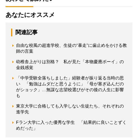
あなたにオススメ
関連記事
自由な校風の超進学校、生徒の“暴走”に歯止めをかける教
師の言葉
幼稚舎上がりは別格？ 私が見た「本物慶應ボーイ」の
金銭感覚
「中学受験全落ちしました」経験者が振り返る当時の思
い 「勉強はムダだと思うように」「母が塞ぎ込んだの
がショック」…無謀な志望校選びがその後の人生に影響
も
東京大学に合格しても入学しない生徒たち、それぞれの
進学先
Fラン大学に入った優秀な学生 「結果的に良いことずく
めだった」