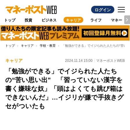
ログイン
トップ
投資
ビジネス
キャリア
ライフ
マネー
トップ
キャリア
学校・教育
「勉強ができる」でイジられた人たちの“苦い
キャリア
2024.11.14 15:00
マネーポストWEB
「勉強ができる」でイジられた人たち
の“苦い思い出” 「習っていない漢字を
書く嫌味な奴」「頭はよくても跳び箱は
できないんだ」…イジリが嫌で手抜きグ
セがついたも
Loaded
:
100.00%
/
Unmute