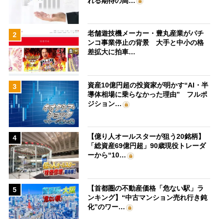
れる期待の高…
老舗遊技機メーカー・豊丸産業がパチ
2
ンコ事業停止の背景 大手と中小の格
差拡大に拍車…
資産10億円超の投資家が明かす“AI・半
3
導体相場に乗らなかった理由” フルポ
ジション…
【億り人オールスターが狙う20銘柄】
4
「総資産69億円超」90歳現役トレーダ
ーから“10…
【首都圏の不動産価格「危ない駅」ラ
5
ンキング】“中古マンション売れ行き鈍
化”のワー…