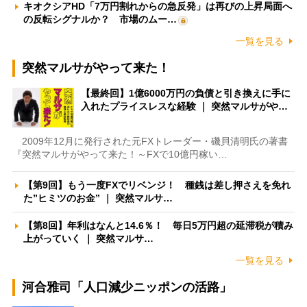
キオクシアHD「7万円割れからの急反発」は再びの上昇局面へ
の反転シグナルか？ 市場のムー…
一覧を見る
突然マルサがやって来た！
【最終回】1億6000万円の負債と引き換えに手に
入れたプライスレスな経験 ｜ 突然マルサがや…
2009年12月に発行された元FXトレーダー・磯貝清明氏の著書
『突然マルサがやって来た！～FXで10億円稼い…
【第9回】もう一度FXでリベンジ！ 種銭は差し押さえを免れ
た”ヒミツのお金” ｜ 突然マルサ…
【第8回】年利はなんと14.6％！ 毎日5万円超の延滞税が積み
上がっていく ｜ 突然マルサ…
一覧を見る
河合雅司「人口減少ニッポンの活路」