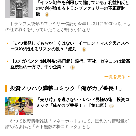
「イラン戦争を利用して儲けている」利益相反と
の批判が強まるトランプファミリーの不正蓄財
疑…
トランプ大統領のファミリー信託が今年1～3月に3000回以上も
の証券取引を行っていたことが明らかになり…
「いつ暴発してもおかしくはない」イーロン・マスク氏とスペ
ースXが抱えるリスクの数々「絶対…
【3メガバンクは純利益5兆円超】銀行、商社、ゼネコンは最高
益続出の一方で、中小企業・…
一覧を見る
投資ノウハウ満載コミック「俺がカブ番長！」
「売り時」を逃さないトレンド見極め術 投資コ
ミック「俺がカブ番長！」【第11回】
かつて投資情報雑誌「マネーポスト」にて、圧倒的な情報量が
詰め込まれた「天下無敵の株コミック」とし…