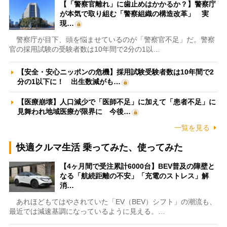
【「警察官離れ」に歯止めはかかるか？】警察庁
が本気で取り組む「警察組織の構造改革」 実
現…
警察庁が目下、頭を悩ませているのが「警察官不足」だ。警察
官の採用試験の受験者数は10年間で2分の1以…
【安全・安心ニッポンの危機】採用試験受験者数は10年間で2
分の1以下に！ 出生数減がも…
【医療崩壊】人口減少で「医師不足」に加えて「患者不足」に
見舞われ地域医療が限界に 今後…
一覧を見る
快適クルマ生活 乗ってみた、使ってみた
【4ヶ月間で受注累計6000台】BEV普及の障壁と
なる「航続距離の不安」「充電のストレス」解
消…
あれほどもてはやされていた「EV（BEV）シフト」の潮流も、
最近では減速基調になっているように見える。…