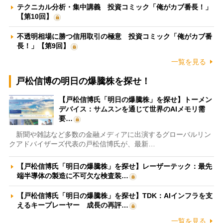
テクニカル分析・集中講義 投資コミック「俺がカブ番長！」
【第10回】
不透明相場に勝つ信用取引の極意 投資コミック「俺がカブ番
長！」【第9回】
一覧を見る
戸松信博の明日の爆騰株を探せ！
【戸松信博氏「明日の爆騰株」を探せ】トーメン
デバイス：サムスンを通じて世界のAIメモリ需
要…
新聞や雑誌など多数の金融メディアに出演するグローバルリン
クアドバイザーズ代表の戸松信博氏が、最新…
【戸松信博氏「明日の爆騰株」を探せ】レーザーテック：最先
端半導体の製造に不可欠な検査装…
【戸松信博氏「明日の爆騰株」を探せ】TDK：AIインフラを支
えるキープレーヤー 成長の再評…
一覧を見る