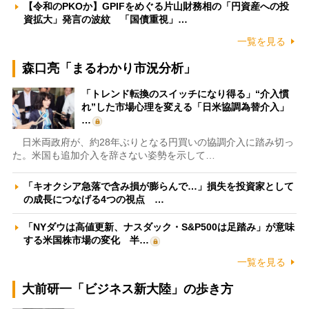
【令和のPKOか】GPIFをめぐる片山財務相の「円資産への投
資拡大」発言の波紋 「国債重視」…
一覧を見る
森口亮「まるわかり市況分析」
「トレンド転換のスイッチになり得る」“介入慣
れ”した市場心理を変える「日米協調為替介入」
…
日米両政府が、約28年ぶりとなる円買いの協調介入に踏み切っ
た。米国も追加介入を辞さない姿勢を示して…
「キオクシア急落で含み損が膨らんで…」損失を投資家として
の成長につなげる4つの視点 …
「NYダウは高値更新、ナスダック・S&P500は足踏み」が意味
する米国株市場の変化 半…
一覧を見る
大前研一「ビジネス新大陸」の歩き方