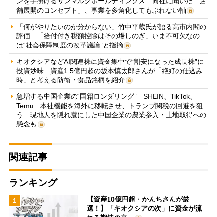
ンを手掛けるサンマルクホールディングス 同社に聞いた「店
舗展開のコンセプト」、事業を多角化してもぶれない軸
「何がやりたいのか分からない」竹中平蔵氏が語る高市内閣の
評価 「給付付き税額控除はその場しのぎ」いま不可欠なの
は“社会保障制度の改革議論”と指摘
キオクシアなどAI関連株に資金集中で“割安になった成長株”に
投資妙味 資産1.5億円超の坂本慎太郎さんが「絶好の仕込み
時」と考える防衛・食品銘柄を紹介
急増する中国企業の“国籍ロンダリング” SHEIN、TikTok、
Temu…本社機能を海外に移転させ、トランプ関税の回避を狙
う 現地人を隠れ蓑にした中国企業の農業参入・土地取得への
懸念も
関連記事
ランキング
【資産10億円超・かんちさんが厳
1
選！】「キオクシアの次」に資金が流