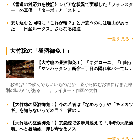
《雪道の対応力を検証》シビアな状況で実感した「フォレスタ
ー」の真価 「ターボ」と「スト…
乗り込むと同時に「これが軽？」と戸惑うのには理由があっ
た 「日産ルークス」さらなる躍進…
一覧を見る
大竹聡の「昼酒御免！」
【大竹聡の昼酒御免！】「ネグローニ」「山崎」
「マンハッタン」新宿三丁目の隠れ家バーで1…
お酒はいつ飲んでもいいものだが、昼から飲むお酒にはまた格
別の味わいがある――。ライター・作家の大竹…
【大竹聡の昼酒御免！】今の若者は「なめろう」や「キヌカツ
ギ」を知らないって本当？ 昔の…
【大竹聡の昼酒御免！】京急線で多摩川越えて「川崎の大衆酒
場」へと昼酒旅 押し寄せるノス…
一覧を見る