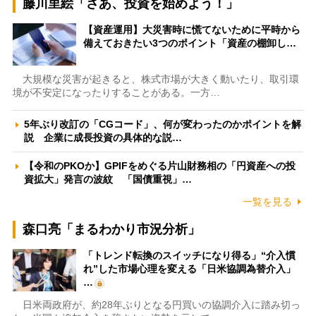
藤川里絵「さあ、投資を始めよう！」
【資産運用】大災害時に慌てないために平時から
備えておきたい3つのポイント「資産の棚卸し…
大規模な災害が起きると、株式市場が大きく動いたり、取引環
境が不安定になったりすることがある。一方…
5年ぶり改訂の「CGコード」、何が変わったのかポイントを解
説 企業に成長投資の具体的な説…
【令和のPKOか】GPIFをめぐる片山財務相の「円資産への投
資拡大」発言の波紋 「国債重視」…
一覧を見る
森口亮「まるわかり市況分析」
「トレンド転換のスイッチになり得る」“介入慣
れ”した市場心理を変える「日米協調為替介入」
…
日米両政府が、約28年ぶりとなる円買いの協調介入に踏み切っ