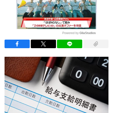
Powered by 
GliaStudios
Mute