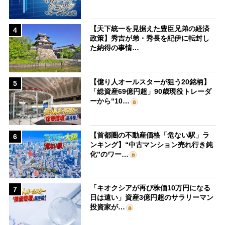
【天下統一を見据えた豊臣兄弟の経済
4
政策】秀吉が弟・秀長を紀伊に転封し
た納得の事情…
【億り人オールスターが狙う20銘柄】
5
「総資産69億円超」90歳現役トレーダ
ーから“10…
【首都圏の不動産価格「危ない駅」ラ
6
ンキング】“中古マンション売れ行き鈍
化”のワー…
「キオクシアが再び株価10万円になる
7
日は遠い」資産3億円超のサラリーマン
投資家が…