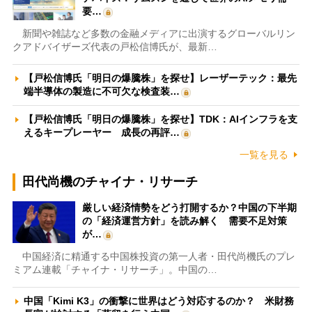
要…
新聞や雑誌など多数の金融メディアに出演するグローバルリン
クアドバイザーズ代表の戸松信博氏が、最新…
【戸松信博氏「明日の爆騰株」を探せ】レーザーテック：最先
端半導体の製造に不可欠な検査装…
【戸松信博氏「明日の爆騰株」を探せ】TDK：AIインフラを支
えるキープレーヤー 成長の再評…
一覧を見る
田代尚機のチャイナ・リサーチ
厳しい経済情勢をどう打開するか？中国の下半期
の「経済運営方針」を読み解く 需要不足対策
が…
中国経済に精通する中国株投資の第一人者・田代尚機氏のプレ
ミアム連載「チャイナ・リサーチ」。中国の…
中国「Kimi K3」の衝撃に世界はどう対応するのか？ 米財務