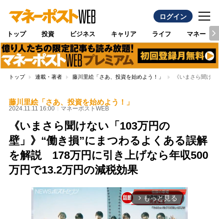
ログイン
トップ
投資
ビジネス
キャリア
ライフ
マネー
トップ
連載・著者
藤川里絵「さあ、投資を始めよう！」
《いまさら聞けない
藤川里絵「さあ、投資を始めよう！」
2024.11.11 16:00
マネーポストWEB
《いまさら聞けない「103万円の
壁」》“働き損”にまつわるよくある誤解
を解説 178万円に引き上げなら年収500
万円で13.2万円の減税効果
もっと見る
arrow_forward_ios