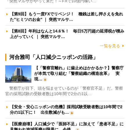
『突然マルサがやって来た！～FXで10億円稼い…
【第9回】もう一度FXでリベンジ！ 種銭は差し押さえを免れ
た”ヒミツのお金” ｜ 突然マルサ…
【第8回】年利はなんと14.6％！ 毎日5万円超の延滞税が積み
上がっていく ｜ 突然マルサ…
一覧を見る
河合雅司「人口減少ニッポンの活路」
【「警察官離れ」に歯止めはかかるか？】警察庁
が本気で取り組む「警察組織の構造改革」 実
現…
警察庁が目下、頭を悩ませているのが「警察官不足」だ。警察
官の採用試験の受験者数は10年間で2分の1以…
【安全・安心ニッポンの危機】採用試験受験者数は10年間で2
分の1以下に！ 出生数減がも…
【医療崩壊】人口減少で「医師不足」に加えて「患者不足」に
見舞われ地域医療が限界に 今後…