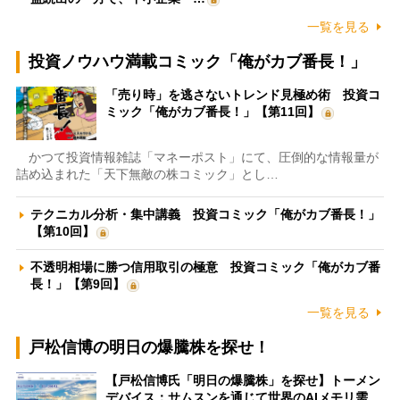
一覧を見る
投資ノウハウ満載コミック「俺がカブ番長！」
「売り時」を逃さないトレンド見極め術 投資コ
ミック「俺がカブ番長！」【第11回】
かつて投資情報雑誌「マネーポスト」にて、圧倒的な情報量が
詰め込まれた「天下無敵の株コミック」とし…
テクニカル分析・集中講義 投資コミック「俺がカブ番長！」
【第10回】
不透明相場に勝つ信用取引の極意 投資コミック「俺がカブ番
長！」【第9回】
一覧を見る
戸松信博の明日の爆騰株を探せ！
【戸松信博氏「明日の爆騰株」を探せ】トーメン
デバイス：サムスンを通じて世界のAIメモリ需