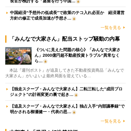
長官が検討する「蒸留を行う中国…
中国経済“予想外の低成長”で政策のテコ入れ必至か 経済運営
方針の修正で成長加速が予想さ…
一覧を見る
「みんなで大家さん」配当ストップ騒動の内幕
《ついに見えた問題の核心》「みんなで大家さ
ん」2000億円超不動産投資トラブル“異常なく
ら…
本誌『週刊ポスト』が追及してきた不動産投資商品「みんなで
大家さん」がいよいよ最終局面を迎えている…
【独走スクープ・みんなで大家さん】二転三転した“成田プロ
ジェクト”の計画変更の裏で起き…
【追及スクープ・みんなで大家さん】独占入手“内部議事録”で
明かされる柳瀬健一・代表の思…
一覧を見る