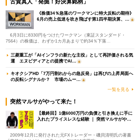
古賀真人「発掘！好決算銘柄」
《株価34％急落のワークマンに特大反転の期待》
6月の売上低迷を吹き飛ばす第1四半期決算、…
6月3日に8330円をつけたワークマン（東証スタンダード・
7564）の株価は、わずか1カ月あまりで約34％下落…
三菱重工が「AIインフラの新たな主役」として再評価される気
運 エヌビディアとの提携でAI…
キオクシアHD「7万円割れからの急反発」は再びの上昇局面へ
の反転シグナルか？ 市場のムー…
一覧を見る
突然マルサがやって来た！
【最終回】1億6000万円の負債と引き換えに手に
入れたプライスレスな経験 ｜ 突然マルサがや…
2009年12月に発行された元FXトレーダー・磯貝清明氏の著書