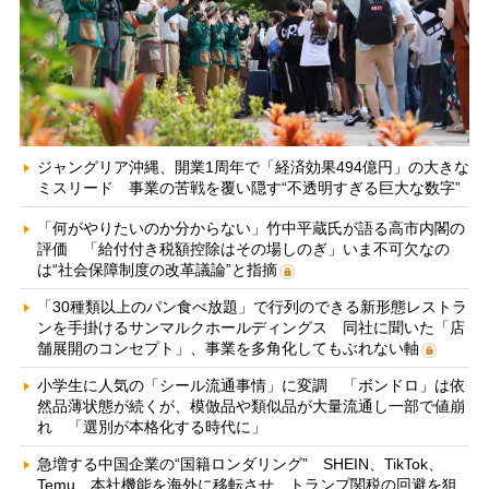
ジャングリア沖縄、開業1周年で「経済効果494億円」の大きな
ミスリード 事業の苦戦を覆い隠す“不透明すぎる巨大な数字”
「何がやりたいのか分からない」竹中平蔵氏が語る高市内閣の
評価 「給付付き税額控除はその場しのぎ」いま不可欠なの
は“社会保障制度の改革議論”と指摘
「30種類以上のパン食べ放題」で行列のできる新形態レストラ
ンを手掛けるサンマルクホールディングス 同社に聞いた「店
舗展開のコンセプト」、事業を多角化してもぶれない軸
小学生に人気の「シール流通事情」に変調 「ボンドロ」は依
然品薄状態が続くが、模倣品や類似品が大量流通し一部で値崩
れ 「選別が本格化する時代に」
急増する中国企業の“国籍ロンダリング” SHEIN、TikTok、
Temu…本社機能を海外に移転させ、トランプ関税の回避を狙