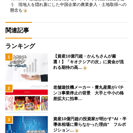
う 現地人を隠れ蓑にした中国企業の農業参入・土地取得への
懸念も
関連記事
ランキング
【資産10億円超・かんちさんが厳
1
選！】「キオクシアの次」に資金が流
れる期待の高…
老舗遊技機メーカー・豊丸産業がパチ
2
ンコ事業停止の背景 大手と中小の格
差拡大に拍車…
資産10億円超の投資家が明かす“AI・半
3
導体相場に乗らなかった理由” フルポ
ジション…