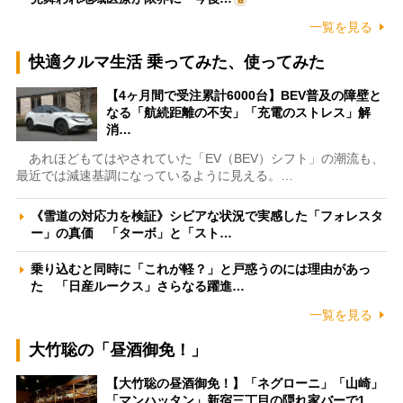
一覧を見る
快適クルマ生活 乗ってみた、使ってみた
【4ヶ月間で受注累計6000台】BEV普及の障壁と
なる「航続距離の不安」「充電のストレス」解
消…
あれほどもてはやされていた「EV（BEV）シフト」の潮流も、
最近では減速基調になっているように見える。…
《雪道の対応力を検証》シビアな状況で実感した「フォレスタ
ー」の真価 「ターボ」と「スト…
乗り込むと同時に「これが軽？」と戸惑うのには理由があっ
た 「日産ルークス」さらなる躍進…
一覧を見る
大竹聡の「昼酒御免！」
【大竹聡の昼酒御免！】「ネグローニ」「山崎」
「マンハッタン」新宿三丁目の隠れ家バーで1…