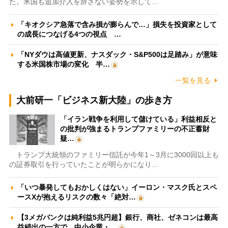
た。米国も追加介入を辞さない姿勢を示して…
「キオクシア急落で含み損が膨らんで…」損失を投資家として
の成長につなげる4つの視点 …
「NYダウは高値更新、ナスダック・S&P500は足踏み」が意味
する米国株市場の変化 半…
一覧を見る
大前研一「ビジネス新大陸」の歩き方
「イラン戦争を利用して儲けている」利益相反と
の批判が強まるトランプファミリーの不正蓄財
疑…
トランプ大統領のファミリー信託が今年1～3月に3000回以上も
の証券取引を行っていたことが明らかになり…
「いつ暴発してもおかしくはない」イーロン・マスク氏とスペ
ースXが抱えるリスクの数々「絶対…
【3メガバンクは純利益5兆円超】銀行、商社、ゼネコンは最高
益続出の一方で、中小企業・…