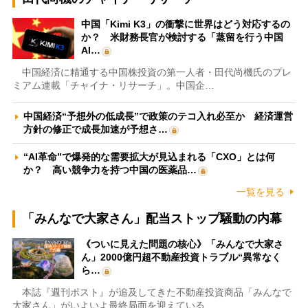
中国「Kimi K3」の衝撃に世界はどう対応するの
か？ 米財務長官が検討する「蒸留を行う中国
AI…
中国経済に精通する中国株投資の第一人者・田代尚機氏のプレ
ミアム連載「チャイナ・リサーチ」。中国企…
中国経済“予想外の低成長”で政策のテコ入れ必至か 経済運営
方針の修正で成長加速が予想さ…
“AI革命”で爆発的な需要拡大が見込まれる「CXO」とは何
か？ 高い競争力を持つ中国の医薬品…
一覧を見る
「みんなで大家さん」配当ストップ騒動の内幕
《ついに見えた問題の核心》「みんなで大家さ
ん」2000億円超不動産投資トラブル“異常なく
ら…
本誌『週刊ポスト』が追及してきた不動産投資商品「みんなで
大家さん」がいよいよ最終局面を迎えている…