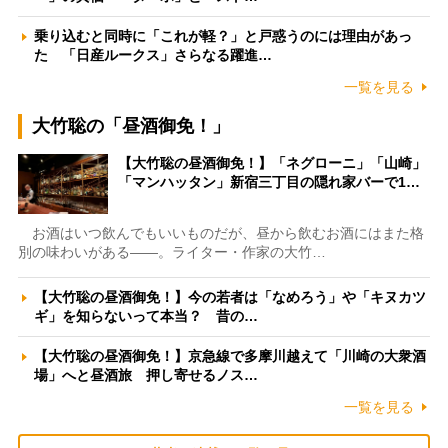
乗り込むと同時に「これが軽？」と戸惑うのには理由があっ
た 「日産ルークス」さらなる躍進…
一覧を見る
大竹聡の「昼酒御免！」
【大竹聡の昼酒御免！】「ネグローニ」「山崎」
「マンハッタン」新宿三丁目の隠れ家バーで1…
お酒はいつ飲んでもいいものだが、昼から飲むお酒にはまた格
別の味わいがある――。ライター・作家の大竹…
【大竹聡の昼酒御免！】今の若者は「なめろう」や「キヌカツ
ギ」を知らないって本当？ 昔の…
【大竹聡の昼酒御免！】京急線で多摩川越えて「川崎の大衆酒
場」へと昼酒旅 押し寄せるノス…
一覧を見る