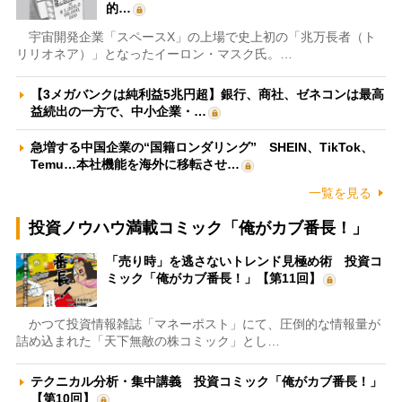
的…
宇宙開発企業「スペースX」の上場で史上初の「兆万長者（ト
リリオネア）」となったイーロン・マスク氏。…
【3メガバンクは純利益5兆円超】銀行、商社、ゼネコンは最高
益続出の一方で、中小企業・…
急増する中国企業の“国籍ロンダリング” SHEIN、TikTok、
Temu…本社機能を海外に移転させ…
一覧を見る
投資ノウハウ満載コミック「俺がカブ番長！」
「売り時」を逃さないトレンド見極め術 投資コ
ミック「俺がカブ番長！」【第11回】
かつて投資情報雑誌「マネーポスト」にて、圧倒的な情報量が
詰め込まれた「天下無敵の株コミック」とし…
テクニカル分析・集中講義 投資コミック「俺がカブ番長！」
【第10回】