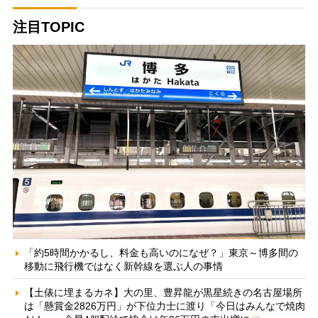
注目TOPIC
「約5時間かかるし、料金も高いのになぜ？」東京～博多間の
移動に飛行機ではなく新幹線を選ぶ人の事情
【土俵に埋まるカネ】大の里、豊昇龍が黒星続きの名古屋場所
は「懸賞金2826万円」が下位力士に渡り「今日はみんなで焼肉