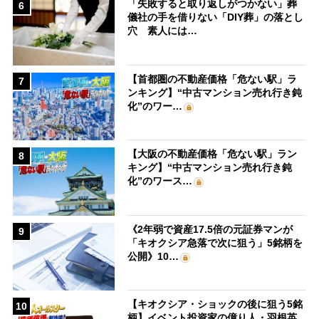
「失敗すると取り返しがつかない」葬
6
儀社の手を借りない「DIY葬」の落とし
穴 素人には…
【首都圏の不動産価格「危ない駅」ラ
7
ンキング】“中古マンション売れ行き鈍
化”のワー…
【大阪の不動産価格「危ない駅」ラン
8
キング】“中古マンション売れ行き鈍
化”のワース…
《2年弱で資産17.5倍の元証券マンが
9
「キオクシア急落で次に狙う」5銘柄を
公開》10…
【キオクシア・ショックの後に狙う5銘
10
柄】イベント投資家の億り人・羽根英