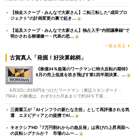
【独走スクープ・みんなで大家さん】二転三転した“成田プロ
ジェクト”の計画変更の裏で起き…
【追及スクープ・みんなで大家さん】独占入手“内部議事録”で
明かされる柳瀬健一・代表の思…
一覧を見る
古賀真人「発掘！好決算銘柄」
《株価34％急落のワークマンに特大反転の期待》
6月の売上低迷を吹き飛ばす第1四半期決算、…
6月3日に8330円をつけたワークマン（東証スタンダード・
7564）の株価は、わずか1カ月あまりで約34％下落…
三菱重工が「AIインフラの新たな主役」として再評価される気
運 エヌビディアとの提携でAI…
キオクシアHD「7万円割れからの急反発」は再びの上昇局面へ
の反転シグナルか？ 市場のムー…