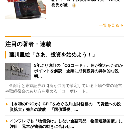
樹氏が厳…
一覧を見る
注目の著者・連載
藤川里絵「さあ、投資を始めよう！」
5年ぶり改訂の「CGコード」、何が変わったのか
ポイントを解説 企業に成長投資の具体的な説
明…
金融庁と東京証券取引所が共同で策定している上場企業の経営
や取締役会のあり方を定める「コーポレート…
【令和のPKOか】GPIFをめぐる片山財務相の「円資産への投
資拡大」発言の波紋 「国債重視」…
インフレでも「物価負け」しない金融商品「物価連動国債」に
注目 元本が物価の動きに合わせ…