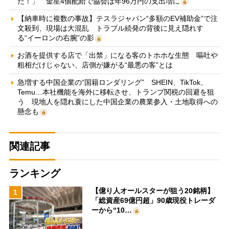
だ！」 金星4個配給で協会は年96万円の支出増に
【納車時に複数の事故】テスラジャパン“多額のEV補助金”で注
文殺到、現場は大混乱 トラブル続発の背後に見え隠れす
る“イーロンの右腕”の影
お酒を提供する店で「出禁」になる客のトホホな生態 嘔吐や
粗相だけじゃない、店側が嫌がる“最悪の客”とは
急増する中国企業の“国籍ロンダリング” SHEIN、TikTok、
Temu…本社機能を海外に移転させ、トランプ関税の回避を狙
う 現地人を隠れ蓑にした中国企業の農業参入・土地取得への
懸念も
関連記事
ランキング
【億り人オールスターが狙う20銘柄】
1
「総資産69億円超」90歳現役トレーダ
ーから“10…