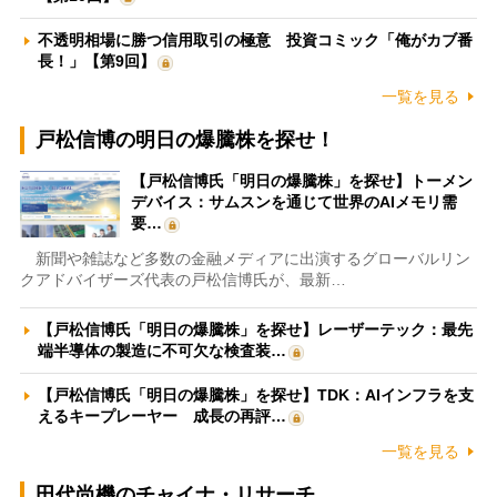
不透明相場に勝つ信用取引の極意 投資コミック「俺がカブ番
長！」【第9回】
一覧を見る
戸松信博の明日の爆騰株を探せ！
【戸松信博氏「明日の爆騰株」を探せ】トーメン
デバイス：サムスンを通じて世界のAIメモリ需
要…
新聞や雑誌など多数の金融メディアに出演するグローバルリン
クアドバイザーズ代表の戸松信博氏が、最新…
【戸松信博氏「明日の爆騰株」を探せ】レーザーテック：最先
端半導体の製造に不可欠な検査装…
【戸松信博氏「明日の爆騰株」を探せ】TDK：AIインフラを支
えるキープレーヤー 成長の再評…
一覧を見る
田代尚機のチャイナ・リサーチ