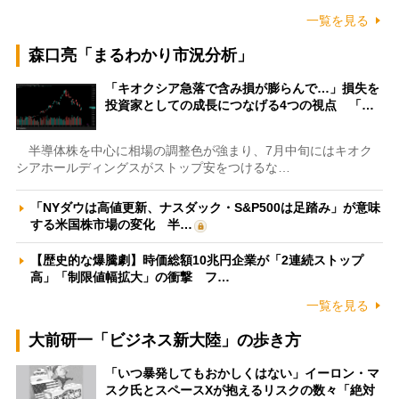
一覧を見る
森口亮「まるわかり市況分析」
「キオクシア急落で含み損が膨らんで…」損失を
投資家としての成長につなげる4つの視点 「…
半導体株を中心に相場の調整色が強まり、7月中旬にはキオク
シアホールディングスがストップ安をつけるな…
「NYダウは高値更新、ナスダック・S&P500は足踏み」が意味
する米国株市場の変化 半…
【歴史的な爆騰劇】時価総額10兆円企業が「2連続ストップ
高」「制限値幅拡大」の衝撃 フ…
一覧を見る
大前研一「ビジネス新大陸」の歩き方
「いつ暴発してもおかしくはない」イーロン・マ
スク氏とスペースXが抱えるリスクの数々「絶対