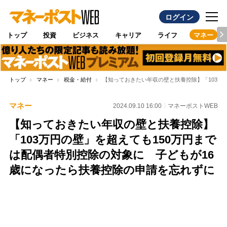
ログイン
トップ
投資
ビジネス
キャリア
ライフ
マネー
トップ
マネー
税金・給付
【知っておきたい年収の壁と扶養控除】「103万
マネー
2024.09.10 16:00
マネーポストWEB
【知っておきたい年収の壁と扶養控除】
「103万円の壁」を超えても150万円まで
は配偶者特別控除の対象に 子どもが16
歳になったら扶養控除の申請を忘れずに
Loaded
:
95.43%
/
Unmute