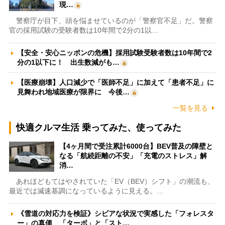
現…
警察庁が目下、頭を悩ませているのが「警察官不足」だ。警察
官の採用試験の受験者数は10年間で2分の1以…
【安全・安心ニッポンの危機】採用試験受験者数は10年間で2
分の1以下に！ 出生数減がも…
【医療崩壊】人口減少で「医師不足」に加えて「患者不足」に
見舞われ地域医療が限界に 今後…
一覧を見る
快適クルマ生活 乗ってみた、使ってみた
【4ヶ月間で受注累計6000台】BEV普及の障壁と
なる「航続距離の不安」「充電のストレス」解
消…
あれほどもてはやされていた「EV（BEV）シフト」の潮流も、
最近では減速基調になっているように見える。…
《雪道の対応力を検証》シビアな状況で実感した「フォレスタ
ー」の真価 「ターボ」と「スト…