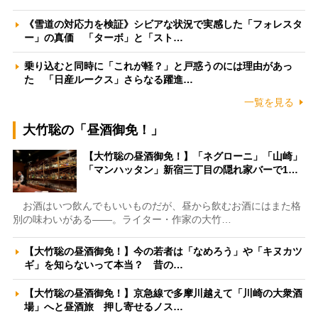
《雪道の対応力を検証》シビアな状況で実感した「フォレスタ
ー」の真価 「ターボ」と「スト…
乗り込むと同時に「これが軽？」と戸惑うのには理由があっ
た 「日産ルークス」さらなる躍進…
一覧を見る
大竹聡の「昼酒御免！」
【大竹聡の昼酒御免！】「ネグローニ」「山崎」
「マンハッタン」新宿三丁目の隠れ家バーで1…
お酒はいつ飲んでもいいものだが、昼から飲むお酒にはまた格
別の味わいがある――。ライター・作家の大竹…
【大竹聡の昼酒御免！】今の若者は「なめろう」や「キヌカツ
ギ」を知らないって本当？ 昔の…
【大竹聡の昼酒御免！】京急線で多摩川越えて「川崎の大衆酒
場」へと昼酒旅 押し寄せるノス…