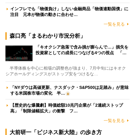
インフレでも「物価負け」しない金融商品「物価連動国債」に
注目 元本が物価の動きに合わせ…
一覧を見る
森口亮「まるわかり市況分析」
「キオクシア急落で含み損が膨らんで…」損失を
投資家としての成長につなげる4つの視点 「…
半導体株を中心に相場の調整色が強まり、7月中旬にはキオク
シアホールディングスがストップ安をつけるな…
「NYダウは高値更新、ナスダック・S&P500は足踏み」が意味
する米国株市場の変化 半…
【歴史的な爆騰劇】時価総額10兆円企業が「2連続ストップ
高」「制限値幅拡大」の衝撃 フ…
一覧を見る
大前研一「ビジネス新大陸」の歩き方