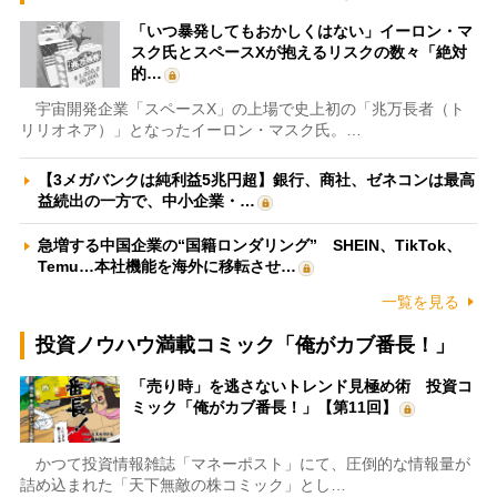
「いつ暴発してもおかしくはない」イーロン・マ
スク氏とスペースXが抱えるリスクの数々「絶対
的…
宇宙開発企業「スペースX」の上場で史上初の「兆万長者（ト
リリオネア）」となったイーロン・マスク氏。…
【3メガバンクは純利益5兆円超】銀行、商社、ゼネコンは最高
益続出の一方で、中小企業・…
急増する中国企業の“国籍ロンダリング” SHEIN、TikTok、
Temu…本社機能を海外に移転させ…
一覧を見る
投資ノウハウ満載コミック「俺がカブ番長！」
「売り時」を逃さないトレンド見極め術 投資コ
ミック「俺がカブ番長！」【第11回】
かつて投資情報雑誌「マネーポスト」にて、圧倒的な情報量が
詰め込まれた「天下無敵の株コミック」とし…