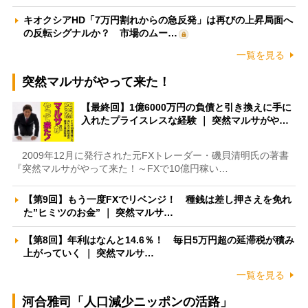
キオクシアHD「7万円割れからの急反発」は再びの上昇局面へ
の反転シグナルか？ 市場のムー…
一覧を見る
突然マルサがやって来た！
【最終回】1億6000万円の負債と引き換えに手に
入れたプライスレスな経験 ｜ 突然マルサがや…
2009年12月に発行された元FXトレーダー・磯貝清明氏の著書
『突然マルサがやって来た！～FXで10億円稼い…
【第9回】もう一度FXでリベンジ！ 種銭は差し押さえを免れ
た”ヒミツのお金” ｜ 突然マルサ…
【第8回】年利はなんと14.6％！ 毎日5万円超の延滞税が積み
上がっていく ｜ 突然マルサ…
一覧を見る
河合雅司「人口減少ニッポンの活路」