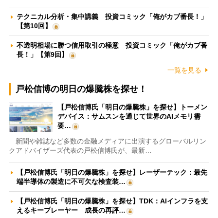
テクニカル分析・集中講義 投資コミック「俺がカブ番長！」
【第10回】
不透明相場に勝つ信用取引の極意 投資コミック「俺がカブ番
長！」【第9回】
一覧を見る
戸松信博の明日の爆騰株を探せ！
【戸松信博氏「明日の爆騰株」を探せ】トーメン
デバイス：サムスンを通じて世界のAIメモリ需
要…
新聞や雑誌など多数の金融メディアに出演するグローバルリン
クアドバイザーズ代表の戸松信博氏が、最新…
【戸松信博氏「明日の爆騰株」を探せ】レーザーテック：最先
端半導体の製造に不可欠な検査装…
【戸松信博氏「明日の爆騰株」を探せ】TDK：AIインフラを支
えるキープレーヤー 成長の再評…