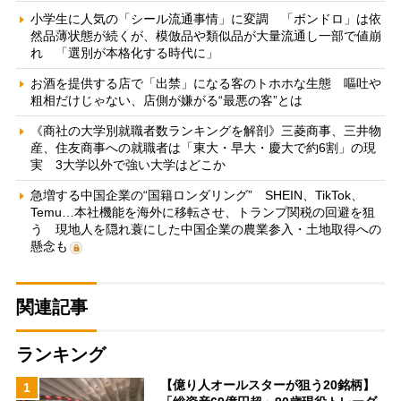
小学生に人気の「シール流通事情」に変調 「ボンドロ」は依
然品薄状態が続くが、模倣品や類似品が大量流通し一部で値崩
れ 「選別が本格化する時代に」
お酒を提供する店で「出禁」になる客のトホホな生態 嘔吐や
粗相だけじゃない、店側が嫌がる“最悪の客”とは
《商社の大学別就職者数ランキングを解剖》三菱商事、三井物
産、住友商事への就職者は「東大・早大・慶大で約6割」の現
実 3大学以外で強い大学はどこか
急増する中国企業の“国籍ロンダリング” SHEIN、TikTok、
Temu…本社機能を海外に移転させ、トランプ関税の回避を狙
う 現地人を隠れ蓑にした中国企業の農業参入・土地取得への
懸念も
関連記事
ランキング
【億り人オールスターが狙う20銘柄】
1