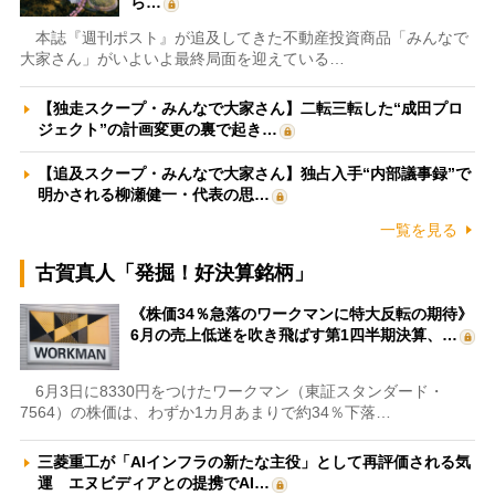
ら…
本誌『週刊ポスト』が追及してきた不動産投資商品「みんなで
大家さん」がいよいよ最終局面を迎えている…
【独走スクープ・みんなで大家さん】二転三転した“成田プロ
ジェクト”の計画変更の裏で起き…
【追及スクープ・みんなで大家さん】独占入手“内部議事録”で
明かされる柳瀬健一・代表の思…
一覧を見る
古賀真人「発掘！好決算銘柄」
《株価34％急落のワークマンに特大反転の期待》
6月の売上低迷を吹き飛ばす第1四半期決算、…
6月3日に8330円をつけたワークマン（東証スタンダード・
7564）の株価は、わずか1カ月あまりで約34％下落…
三菱重工が「AIインフラの新たな主役」として再評価される気
運 エヌビディアとの提携でAI…