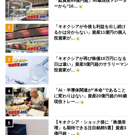
「総資産69億円超」90歳現役トレーダ
ーから“10…
「キオクシアが今後も利益を出し続け
2
るかは分からない」資産11億円の個人
投資家が…
「キオクシアが再び株価10万円になる
3
日は遠い」資産3億円超のサラリーマン
投資家が…
「AI・半導体関連が“本命”であること
4
に変わりはない」資産20億円超の90歳
現役トレー…
【キオクシア・ショック後に「株価倍
5
増」も期待できる注目銘柄5選】資産3
億円超・…