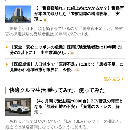
【「警察官離れ」に歯止めはかかるか？】警察庁
が本気で取り組む「警察組織の構造改革」 実
現…
警察庁が目下、頭を悩ませているのが「警察官不足」だ。警察
官の採用試験の受験者数は10年間で2分の1以…
【安全・安心ニッポンの危機】採用試験受験者数は10年間で2
分の1以下に！ 出生数減がも…
【医療崩壊】人口減少で「医師不足」に加えて「患者不足」に
見舞われ地域医療が限界に 今後…
一覧を見る
快適クルマ生活 乗ってみた、使ってみた
【4ヶ月間で受注累計6000台】BEV普及の障壁と
なる「航続距離の不安」「充電のストレス」解
消…
あれほどもてはやされていた「EV（BEV）シフト」の潮流も、
最近では減速基調になっているように見える。…