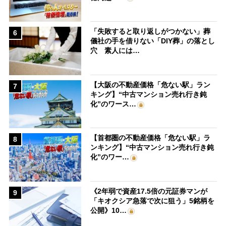
「失敗すると取り返しがつかない」葬
6
儀社の手を借りない「DIY葬」の落とし
穴 素人には…
【大阪の不動産価格「危ない駅」ラン
7
キング】“中古マンション売れ行き鈍
化”のワース…
【首都圏の不動産価格「危ない駅」ラ
8
ンキング】“中古マンション売れ行き鈍
化”のワー…
《2年弱で資産17.5倍の元証券マンが
9
「キオクシア急落で次に狙う」5銘柄を
公開》10…