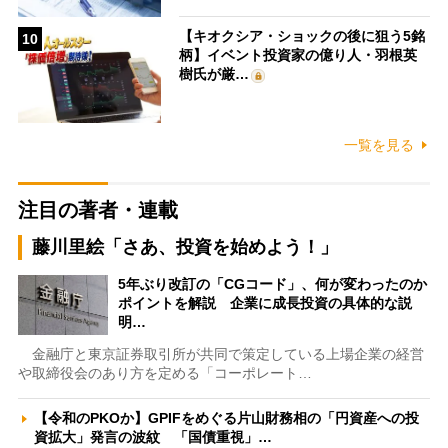
【キオクシア・ショックの後に狙う5銘
10
柄】イベント投資家の億り人・羽根英
樹氏が厳…
一覧を見る
注目の著者・連載
藤川里絵「さあ、投資を始めよう！」
5年ぶり改訂の「CGコード」、何が変わったのか
ポイントを解説 企業に成長投資の具体的な説
明…
金融庁と東京証券取引所が共同で策定している上場企業の経営
や取締役会のあり方を定める「コーポレート…
【令和のPKOか】GPIFをめぐる片山財務相の「円資産への投
資拡大」発言の波紋 「国債重視」…