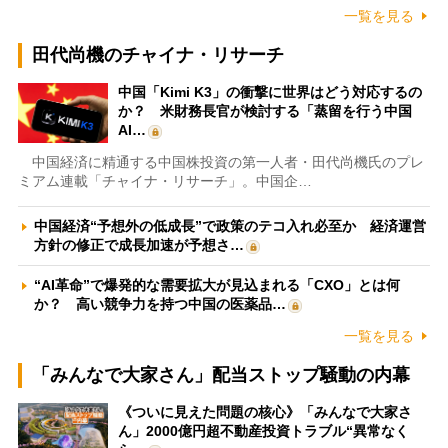
一覧を見る
田代尚機のチャイナ・リサーチ
中国「Kimi K3」の衝撃に世界はどう対応するの
か？ 米財務長官が検討する「蒸留を行う中国
AI…
中国経済に精通する中国株投資の第一人者・田代尚機氏のプレ
ミアム連載「チャイナ・リサーチ」。中国企…
中国経済“予想外の低成長”で政策のテコ入れ必至か 経済運営
方針の修正で成長加速が予想さ…
“AI革命”で爆発的な需要拡大が見込まれる「CXO」とは何
か？ 高い競争力を持つ中国の医薬品…
一覧を見る
「みんなで大家さん」配当ストップ騒動の内幕
《ついに見えた問題の核心》「みんなで大家さ
ん」2000億円超不動産投資トラブル“異常なく