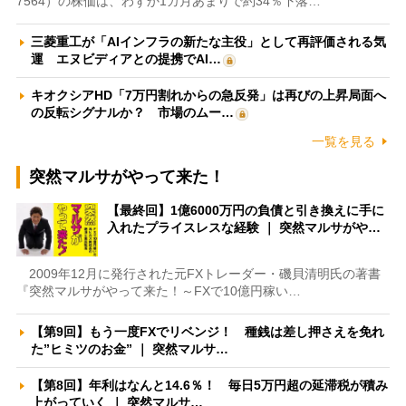
7564）の株価は、わずか1カ月あまりで約34％下落…
三菱重工が「AIインフラの新たな主役」として再評価される気
運 エヌビディアとの提携でAI…
キオクシアHD「7万円割れからの急反発」は再びの上昇局面へ
の反転シグナルか？ 市場のムー…
一覧を見る
突然マルサがやって来た！
【最終回】1億6000万円の負債と引き換えに手に
入れたプライスレスな経験 ｜ 突然マルサがや…
2009年12月に発行された元FXトレーダー・磯貝清明氏の著書
『突然マルサがやって来た！～FXで10億円稼い…
【第9回】もう一度FXでリベンジ！ 種銭は差し押さえを免れ
た”ヒミツのお金” ｜ 突然マルサ…
【第8回】年利はなんと14.6％！ 毎日5万円超の延滞税が積み
上がっていく ｜ 突然マルサ…