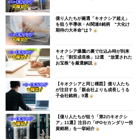
億り人たちが厳選「キオクシア超え」
を狙う半導体・AI関連8銘柄 “大化け
期待の大本命”は？
キオクシア爆騰の裏で仕込み時が到来
した「割安成長株」12選 “放置された
お宝株”を厳選解説
【キオクシアと同じ構図】億り人たち
が注目する「親会社よりも成長しうる
子会社銘柄」9選
【億り人たちが狙う「第2のキオクシ
ア」11選】注目の「IPOセカンダリー投
資銘柄」を一挙紹介