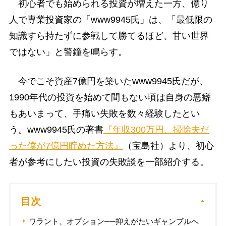
初心者でも始められる投資が増えた一方、億り
人で専業投資家の「www9945氏」は、「最低限の
知識すら持たずに参戦して勝てるほど、甘い世界
ではない」と警鐘を鳴らす。
今でこそ資産7億円を築いたwww9945氏だが、
1990年代の投資を始めて間もない頃は自身の悪癖
もあいまって、手痛い失敗を数々経験したとい
う。www9945氏の著書
『年収300万円、掃除夫だ
った僕が7億円貯めた方法』
（宝島社）より、初心
者が参考にしたい投資の失敗談を一部紹介する。
目次
ワラント、オプション──抑えがたいギャンブルへ