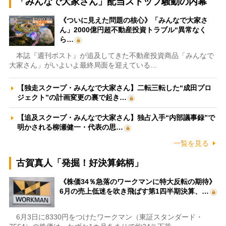
「みんなで大家さん」配当ストップ騒動の内幕
《ついに見えた問題の核心》「みんなで大家さ
ん」2000億円超不動産投資トラブル“異常なく
ら…
本誌『週刊ポスト』が追及してきた不動産投資商品「みんなで
大家さん」がいよいよ最終局面を迎えている…
【独走スクープ・みんなで大家さん】二転三転した“成田プロ
ジェクト”の計画変更の裏で起き…
【追及スクープ・みんなで大家さん】独占入手“内部議事録”で
明かされる柳瀬健一・代表の思…
一覧を見る
古賀真人「発掘！好決算銘柄」
《株価34％急落のワークマンに特大反転の期待》
6月の売上低迷を吹き飛ばす第1四半期決算、…
6月3日に8330円をつけたワークマン（東証スタンダード・