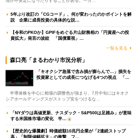
境が不安定になったりすることがある。一方…
5年ぶり改訂の「CGコード」、何が変わったのかポイントを解
説 企業に成長投資の具体的な説…
【令和のPKOか】GPIFをめぐる片山財務相の「円資産への投
資拡大」発言の波紋 「国債重視」…
一覧を見る
森口亮「まるわかり市況分析」
「キオクシア急落で含み損が膨らんで…」損失を
投資家としての成長につなげる4つの視点 「…
半導体株を中心に相場の調整色が強まり、7月中旬にはキオク
シアホールディングスがストップ安をつけるな…
「NYダウは高値更新、ナスダック・S&P500は足踏み」が意味
する米国株市場の変化 半…
【歴史的な爆騰劇】時価総額10兆円企業が「2連続ストップ
高」「制限値幅拡大」の衝撃 フ…