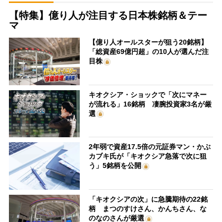
【特集】億り人が注目する日本株銘柄＆テー
マ
【億り人オールスターが狙う20銘柄】
「総資産69億円超」の10人が選んだ注
目株
キオクシア・ショックで「次にマネー
が流れる」16銘柄 凄腕投資家3名が厳
選
2年弱で資産17.5倍の元証券マン・かぶ
カブキ氏が「キオクシア急落で次に狙
う」5銘柄を公開
「キオクシアの次」に急騰期待の22銘
柄 まつのすけさん、かんちさん、な
のなのさんが厳選