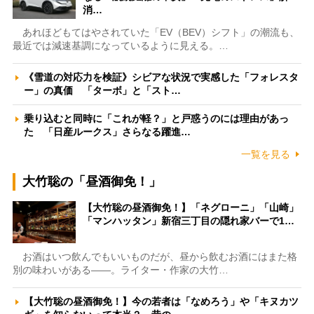
消…
あれほどもてはやされていた「EV（BEV）シフト」の潮流も、
最近では減速基調になっているように見える。…
《雪道の対応力を検証》シビアな状況で実感した「フォレスタ
ー」の真価 「ターボ」と「スト…
乗り込むと同時に「これが軽？」と戸惑うのには理由があっ
た 「日産ルークス」さらなる躍進…
一覧を見る
大竹聡の「昼酒御免！」
【大竹聡の昼酒御免！】「ネグローニ」「山崎」
「マンハッタン」新宿三丁目の隠れ家バーで1…
お酒はいつ飲んでもいいものだが、昼から飲むお酒にはまた格
別の味わいがある――。ライター・作家の大竹…
【大竹聡の昼酒御免！】今の若者は「なめろう」や「キヌカツ