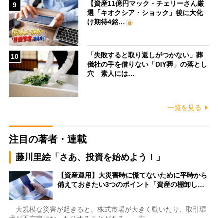
【資産11億円マック・チェリーさん厳
9
選「キオクシア・ショック」後に大化
け期待4銘…
「失敗すると取り返しがつかない」葬
10
儀社の手を借りない「DIY葬」の落とし
穴 素人には…
一覧を見る
注目の著者・連載
藤川里絵「さあ、投資を始めよう！」
【資産運用】大災害時に慌てないために平時から
備えておきたい3つのポイント「資産の棚卸し…
大規模な災害が起きると、株式市場が大きく動いたり、取引環