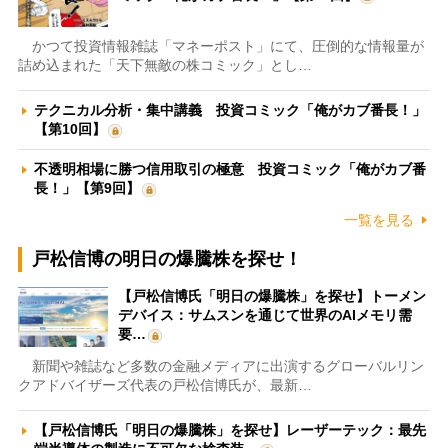
かつて投資情報雑誌「マネーポスト」にて、圧倒的な情報量が
詰め込まれた「天下無敵の株コミック」とし…
テクニカル分析・集中講義 投資コミック「俺がカブ番長！」
【第10回】
不透明相場に勝つ信用取引の極意 投資コミック「俺がカブ番
長！」【第9回】
一覧を見る
戸松信博の明日の爆騰株を探せ！
【戸松信博氏「明日の爆騰株」を探せ】トーメン
デバイス：サムスンを通じて世界のAIメモリ需
要…
新聞や雑誌など多数の金融メディアに出演するグローバルリン
クアドバイザーズ代表の戸松信博氏が、最新…
【戸松信博氏「明日の爆騰株」を探せ】レーザーテック：最先