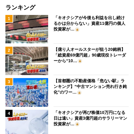
ランキング
「キオクシアが今後も利益を出し続け
1
るかは分からない」資産11億円の個人
投資家が…
【億り人オールスターが狙う20銘柄】
2
「総資産69億円超」90歳現役トレーダ
ーから“10…
【首都圏の不動産価格「危ない駅」ラ
3
ンキング】“中古マンション売れ行き鈍
化”のワー…
「キオクシアが再び株価10万円になる
4
日は遠い」資産3億円超のサラリーマン
投資家が…