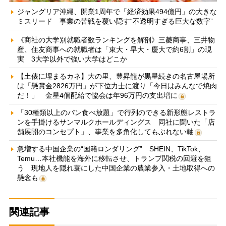
ジャングリア沖縄、開業1周年で「経済効果494億円」の大きな
ミスリード 事業の苦戦を覆い隠す“不透明すぎる巨大な数字”
《商社の大学別就職者数ランキングを解剖》三菱商事、三井物
産、住友商事への就職者は「東大・早大・慶大で約6割」の現
実 3大学以外で強い大学はどこか
【土俵に埋まるカネ】大の里、豊昇龍が黒星続きの名古屋場所
は「懸賞金2826万円」が下位力士に渡り「今日はみんなで焼肉
だ！」 金星4個配給で協会は年96万円の支出増に
「30種類以上のパン食べ放題」で行列のできる新形態レストラ
ンを手掛けるサンマルクホールディングス 同社に聞いた「店
舗展開のコンセプト」、事業を多角化してもぶれない軸
急増する中国企業の“国籍ロンダリング” SHEIN、TikTok、
Temu…本社機能を海外に移転させ、トランプ関税の回避を狙
う 現地人を隠れ蓑にした中国企業の農業参入・土地取得への
懸念も
関連記事