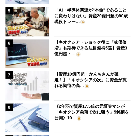
「AI・半導体関連が“本命”であること
5
に変わりはない」資産20億円超の90歳
現役トレー…
【キオクシア・ショック後に「株価倍
6
増」も期待できる注目銘柄5選】資産3
億円超・…
【資産10億円超・かんちさんが厳
7
選！】「キオクシアの次」に資金が流
れる期待の高…
《2年弱で資産17.5倍の元証券マンが
8
「キオクシア急落で次に狙う」5銘柄を
公開》10…