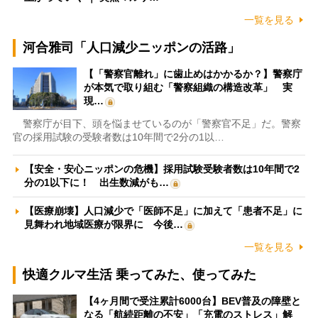
一覧を見る
河合雅司「人口減少ニッポンの活路」
【「警察官離れ」に歯止めはかかるか？】警察庁
が本気で取り組む「警察組織の構造改革」 実
現…
警察庁が目下、頭を悩ませているのが「警察官不足」だ。警察
官の採用試験の受験者数は10年間で2分の1以…
【安全・安心ニッポンの危機】採用試験受験者数は10年間で2
分の1以下に！ 出生数減がも…
【医療崩壊】人口減少で「医師不足」に加えて「患者不足」に
見舞われ地域医療が限界に 今後…
一覧を見る
快適クルマ生活 乗ってみた、使ってみた
【4ヶ月間で受注累計6000台】BEV普及の障壁と
なる「航続距離の不安」「充電のストレス」解