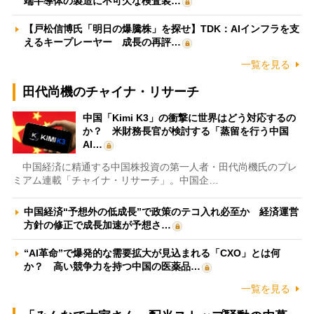
端半導体の製造に不可欠な検査装…
【戸松信博氏「明日の爆騰株」を探せ】TDK：AIインフラを支
えるキープレーヤー 成長の再評…
一覧を見る
田代尚機のチャイナ・リサーチ
中国「Kimi K3」の衝撃に世界はどう対応するの
か？ 米財務長官が検討する「蒸留を行う中国
AI…
中国経済に精通する中国株投資の第一人者・田代尚機氏のプレ
ミアム連載「チャイナ・リサーチ」。中国企…
中国経済“予想外の低成長”で政策のテコ入れ必至か 経済運営
方針の修正で成長加速が予想さ…
“AI革命”で爆発的な需要拡大が見込まれる「CXO」とは何
か？ 高い競争力を持つ中国の医薬品…
一覧を見る