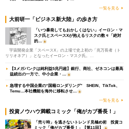
一覧を見る
大前研一「ビジネス新大陸」の歩き方
「いつ暴発してもおかしくはない」イーロン・マ
スク氏とスペースXが抱えるリスクの数々「絶対
的…
宇宙開発企業「スペースX」の上場で史上初の「兆万長者（ト
リリオネア）」となったイーロン・マスク氏。…
【3メガバンクは純利益5兆円超】銀行、商社、ゼネコンは最高
益続出の一方で、中小企業・…
急増する中国企業の“国籍ロンダリング” SHEIN、TikTok、
Temu…本社機能を海外に移転させ…
一覧を見る
投資ノウハウ満載コミック「俺がカブ番長！」
「売り時」を逃さないトレンド見極め術 投資コ
ミック「俺がカブ番長！」【第11回】