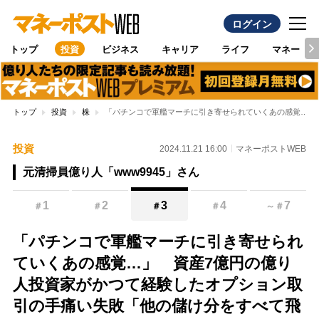
ログイン
トップ
投資
ビジネス
キャリア
ライフ
マネー
トップ
投資
株
「パチンコで軍艦マーチに引き寄せられていくあの感覚…」
投資
2024.11.21 16:00
マネーポストWEB
元清掃員億り人「www9945」さん
1
2
3
4
7
＃
＃
＃
＃
～
＃
「パチンコで軍艦マーチに引き寄せられ
ていくあの感覚…」 資産7億円の億り
人投資家がかつて経験したオプション取
引の手痛い失敗「他の儲け分をすべて飛