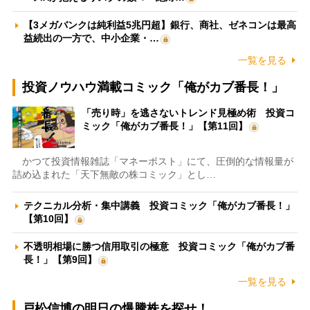
【3メガバンクは純利益5兆円超】銀行、商社、ゼネコンは最高
益続出の一方で、中小企業・…
一覧を見る
投資ノウハウ満載コミック「俺がカブ番長！」
「売り時」を逃さないトレンド見極め術 投資コ
ミック「俺がカブ番長！」【第11回】
かつて投資情報雑誌「マネーポスト」にて、圧倒的な情報量が
詰め込まれた「天下無敵の株コミック」とし…
テクニカル分析・集中講義 投資コミック「俺がカブ番長！」
【第10回】
不透明相場に勝つ信用取引の極意 投資コミック「俺がカブ番
長！」【第9回】
一覧を見る
戸松信博の明日の爆騰株を探せ！