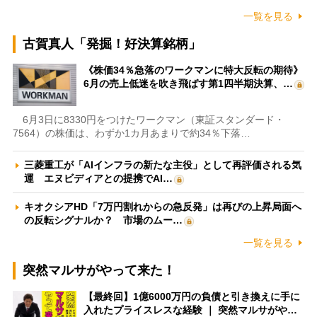
一覧を見る
古賀真人「発掘！好決算銘柄」
《株価34％急落のワークマンに特大反転の期待》
6月の売上低迷を吹き飛ばす第1四半期決算、…
6月3日に8330円をつけたワークマン（東証スタンダード・
7564）の株価は、わずか1カ月あまりで約34％下落…
三菱重工が「AIインフラの新たな主役」として再評価される気
運 エヌビディアとの提携でAI…
キオクシアHD「7万円割れからの急反発」は再びの上昇局面へ
の反転シグナルか？ 市場のムー…
一覧を見る
突然マルサがやって来た！
【最終回】1億6000万円の負債と引き換えに手に
入れたプライスレスな経験 ｜ 突然マルサがや…