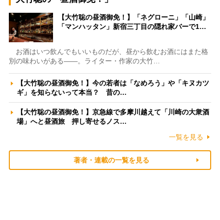
【大竹聡の昼酒御免！】「ネグローニ」「山崎」
「マンハッタン」新宿三丁目の隠れ家バーで1…
お酒はいつ飲んでもいいものだが、昼から飲むお酒にはまた格
別の味わいがある――。ライター・作家の大竹…
【大竹聡の昼酒御免！】今の若者は「なめろう」や「キヌカツ
ギ」を知らないって本当？ 昔の…
【大竹聡の昼酒御免！】京急線で多摩川越えて「川崎の大衆酒
場」へと昼酒旅 押し寄せるノス…
一覧を見る
著者・連載の一覧を見る