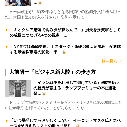
…
日米両政府が、約28年ぶりとなる円買いの協調介入に踏み切っ
た。米国も追加介入を辞さない姿勢を示して…
「キオクシア急落で含み損が膨らんで…」損失を投資家として
の成長につなげる4つの視点 …
「NYダウは高値更新、ナスダック・S&P500は足踏み」が意味
する米国株市場の変化 半…
一覧を見る
大前研一「ビジネス新大陸」の歩き方
「イラン戦争を利用して儲けている」利益相反と
の批判が強まるトランプファミリーの不正蓄財
疑…
トランプ大統領のファミリー信託が今年1～3月に3000回以上も
の証券取引を行っていたことが明らかになり…
「いつ暴発してもおかしくはない」イーロン・マスク氏とスペ
ースXが抱えるリスクの数々「絶対…