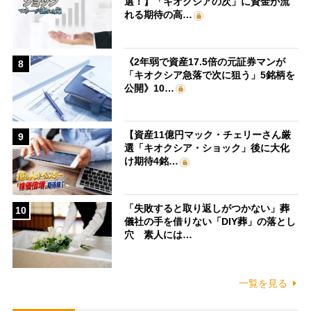
選！】「キオクシアの次」に資金が流
れる期待の高…
《2年弱で資産17.5倍の元証券マンが
8
「キオクシア急落で次に狙う」5銘柄を
公開》10…
【資産11億円マック・チェリーさん厳
9
選「キオクシア・ショック」後に大化
け期待4銘…
「失敗すると取り返しがつかない」葬
10
儀社の手を借りない「DIY葬」の落とし
穴 素人には…
一覧を見る