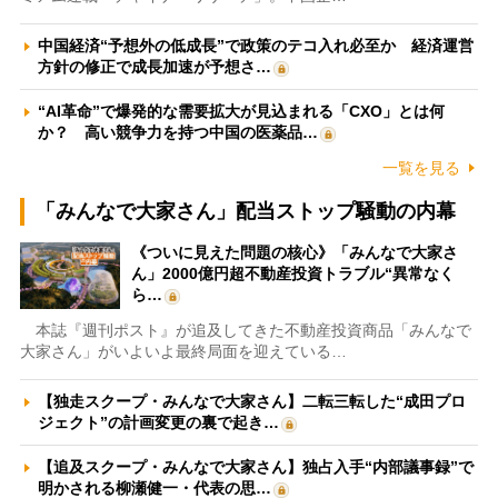
中国経済“予想外の低成長”で政策のテコ入れ必至か 経済運営
方針の修正で成長加速が予想さ…
“AI革命”で爆発的な需要拡大が見込まれる「CXO」とは何
か？ 高い競争力を持つ中国の医薬品…
一覧を見る
「みんなで大家さん」配当ストップ騒動の内幕
《ついに見えた問題の核心》「みんなで大家さ
ん」2000億円超不動産投資トラブル“異常なく
ら…
本誌『週刊ポスト』が追及してきた不動産投資商品「みんなで
大家さん」がいよいよ最終局面を迎えている…
【独走スクープ・みんなで大家さん】二転三転した“成田プロ
ジェクト”の計画変更の裏で起き…
【追及スクープ・みんなで大家さん】独占入手“内部議事録”で
明かされる柳瀬健一・代表の思…