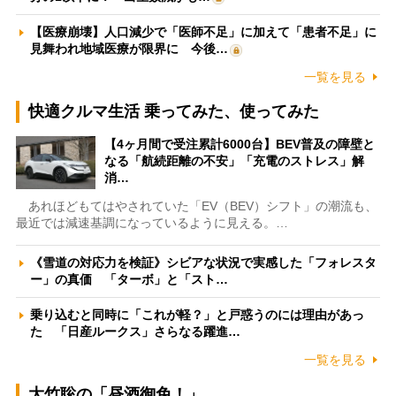
【医療崩壊】人口減少で「医師不足」に加えて「患者不足」に
見舞われ地域医療が限界に 今後…
一覧を見る
快適クルマ生活 乗ってみた、使ってみた
【4ヶ月間で受注累計6000台】BEV普及の障壁と
なる「航続距離の不安」「充電のストレス」解
消…
あれほどもてはやされていた「EV（BEV）シフト」の潮流も、
最近では減速基調になっているように見える。…
《雪道の対応力を検証》シビアな状況で実感した「フォレスタ
ー」の真価 「ターボ」と「スト…
乗り込むと同時に「これが軽？」と戸惑うのには理由があっ
た 「日産ルークス」さらなる躍進…
一覧を見る
大竹聡の「昼酒御免！」