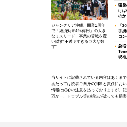
猛暑
けば
のか
ジャングリア沖縄、開業1周年
「3
で「経済効果494億円」の大き
手掛
なミスリード 事業の苦戦を覆
コン
い隠す“不透明すぎる巨大な数
急増
字”
Te
現地
当サイトに記載されている内容はあくまで
あたっては読者ご自身の判断と責任におい
情報は細心の注意を払っておりますが、記
万が一、トラブル等の損失が被っても損害