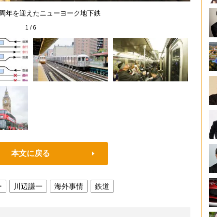
BMT
0周年を迎えたニューヨーク地下鉄
1
/
6
本文に戻る
ー
川辺謙一
海外事情
鉄道