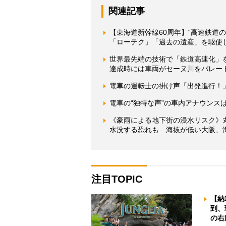
関連記事
【東海道新幹線60周年】“高速鉄道
「ローテク」「過去の遺産」を駆使
世界最先端の技術で「鉄道高速化」を実
達成時には車両がセーヌ川をパレー
電車の運転士の掛け声「出発進行！
電車の“独特な声”の車内アナウンス
《豪雨による地下街の浸水リスク》
水没する恐れも 海抜が低い大阪、
注目TOPIC
【納
到、
の右