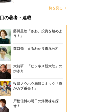
一覧を見る
目の著者・連載
藤川里絵「さあ、投資を始めよ
う！」
森口亮「まるわかり市況分析」
大前研一「ビジネス新大陸」の
歩き方
投資ノウハウ満載コミック「俺
がカブ番長！」
戸松信博の明日の爆騰株を探
せ！