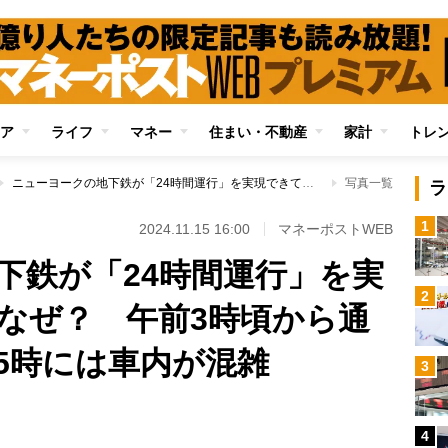
ア
ライフ
マネー
住まい・不動産
家計
トレ
ニューヨークの地下鉄が「24時間運行」を実現できているのはなぜ？ 午前3時頃から通勤客が集まり早朝5時には車内が混雑
写真一覧
ラ
1
2024.11.15 16:00
マネーポストWEB
下鉄が「24時間運行」を実
2
なぜ？ 午前3時頃から通
5時には車内が混雑
3
4
Loaded
: