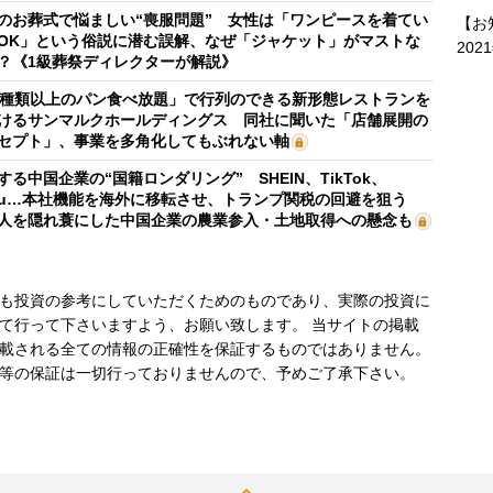
のお葬式で悩ましい“喪服問題” 女性は「ワンピースを着てい
【お
OK」という俗説に潜む誤解、なぜ「ジャケット」がマストな
202
？《1級葬祭ディレクターが解説》
0種類以上のパン食べ放題」で行列のできる新形態レストランを
けるサンマルクホールディングス 同社に聞いた「店舗展開の
セプト」、事業を多角化してもぶれない軸
する中国企業の“国籍ロンダリング” SHEIN、TikTok、
mu…本社機能を海外に移転させ、トランプ関税の回避を狙う
人を隠れ蓑にした中国企業の農業参入・土地取得への懸念も
も投資の参考にしていただくためのものであり、実際の投資に
て行って下さいますよう、お願い致します。 当サイトの掲載
載される全ての情報の正確性を保証するものではありません。
等の保証は一切行っておりませんので、予めご了承下さい。