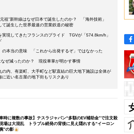
の元祖”新幹線はなぜ日本で誕生したのか？ 「海外技術」
して誕生した世界最速の営業鉄道の秘密
現してきたフランスのプライド TGVが「574.8km/h」
ド
」の本当の意味 「これから出発するぞ」ではなかった
はなぜ減ったのか？ 現役車掌が明かす事情
丸の内、有楽町、大手町など駅直結の巨大地下施設は全体が
海に近い名古屋の地下街もリスクあり
車時に複数の事故】テスラジャパン“多額のEV補助金”で注文殺
現場は大混乱 トラブル続発の背後に見え隠れする“イーロン
腕”の影