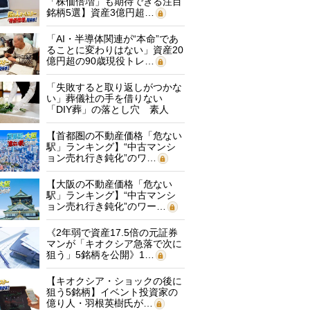
「株価倍増」も期待できる注目
銘柄5選】資産3億円超…
「AI・半導体関連が“本命”であ
ることに変わりはない」資産20
億円超の90歳現役トレ…
「失敗すると取り返しがつかな
い」葬儀社の手を借りない
「DIY葬」の落とし穴 素人
に…
【首都圏の不動産価格「危ない
駅」ランキング】“中古マンシ
ョン売れ行き鈍化”のワ…
【大阪の不動産価格「危ない
駅」ランキング】“中古マンシ
ョン売れ行き鈍化”のワー…
《2年弱で資産17.5倍の元証券
マンが「キオクシア急落で次に
狙う」5銘柄を公開》1…
【キオクシア・ショックの後に
狙う5銘柄】イベント投資家の
億り人・羽根英樹氏が…