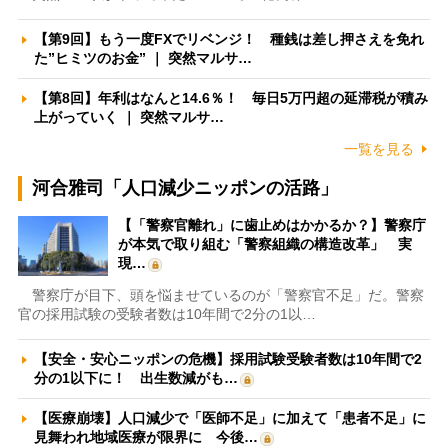
【第9回】もう一度FXでリベンジ！ 種銭は差し押さえを免れ
た”ヒミツのお金” ｜ 突然マルサ…
【第8回】年利はなんと14.6％！ 毎日5万円超の延滞税が積み
上がっていく ｜ 突然マルサ…
一覧を見る
河合雅司「人口減少ニッポンの活路」
【「警察官離れ」に歯止めはかかるか？】警察庁
が本気で取り組む「警察組織の構造改革」 実
現…
警察庁が目下、頭を悩ませているのが「警察官不足」だ。警察
官の採用試験の受験者数は10年間で2分の1以…
【安全・安心ニッポンの危機】採用試験受験者数は10年間で2
分の1以下に！ 出生数減がも…
【医療崩壊】人口減少で「医師不足」に加えて「患者不足」に
見舞われ地域医療が限界に 今後…