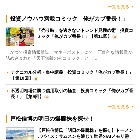
一覧を見る
投資ノウハウ満載コミック「俺がカブ番長！」
「売り時」を逃さないトレンド見極め術 投資コ
ミック「俺がカブ番長！」【第11回】
かつて投資情報雑誌「マネーポスト」にて、圧倒的な情報量が
詰め込まれた「天下無敵の株コミック」とし…
テクニカル分析・集中講義 投資コミック「俺がカブ番長！」
【第10回】
不透明相場に勝つ信用取引の極意 投資コミック「俺がカブ番
長！」【第9回】
一覧を見る
戸松信博の明日の爆騰株を探せ！
【戸松信博氏「明日の爆騰株」を探せ】トーメン
デバイス：サムスンを通じて世界のAIメモリ需