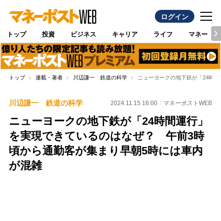
ログイン
トップ
投資
ビジネス
キャリア
ライフ
マネー
トップ
連載・著者
川辺謙一 鉄道の科学
ニューヨークの地下鉄が「24時
川辺謙一 鉄道の科学
2024.11.15 16:00
マネーポストWEB
ニューヨークの地下鉄が「24時間運行」
を実現できているのはなぜ？ 午前3時
頃から通勤客が集まり早朝5時には車内
が混雑
Loaded
:
100.00%
/
Unmute