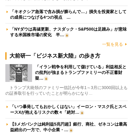
「キオクシア急落で含み損が膨らんで…」損失を投資家として
の成長につなげる4つの視点 …
「NYダウは高値更新、ナスダック・S&P500は足踏み」が意味
する米国株市場の変化 半…
一覧を見る
大前研一「ビジネス新大陸」の歩き方
「イラン戦争を利用して儲けている」利益相反と
の批判が強まるトランプファミリーの不正蓄財
疑…
トランプ大統領のファミリー信託が今年1～3月に3000回以上も
の証券取引を行っていたことが明らかになり…
「いつ暴発してもおかしくはない」イーロン・マスク氏とスペ
ースXが抱えるリスクの数々「絶対…
【3メガバンクは純利益5兆円超】銀行、商社、ゼネコンは最高
益続出の一方で、中小企業・…