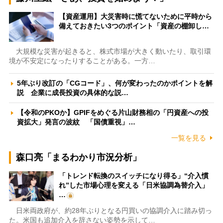
【資産運用】大災害時に慌てないために平時から
備えておきたい3つのポイント「資産の棚卸し…
大規模な災害が起きると、株式市場が大きく動いたり、取引環
境が不安定になったりすることがある。一方…
5年ぶり改訂の「CGコード」、何が変わったのかポイントを解
説 企業に成長投資の具体的な説…
【令和のPKOか】GPIFをめぐる片山財務相の「円資産への投
資拡大」発言の波紋 「国債重視」…
一覧を見る
森口亮「まるわかり市況分析」
「トレンド転換のスイッチになり得る」“介入慣
れ”した市場心理を変える「日米協調為替介入」
…
日米両政府が、約28年ぶりとなる円買いの協調介入に踏み切っ
た。米国も追加介入を辞さない姿勢を示して…