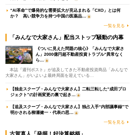
“AI革命”で爆発的な需要拡大が見込まれる「CXO」とは何
か？ 高い競争力を持つ中国の医薬品…
一覧を見る
「みんなで大家さん」配当ストップ騒動の内幕
《ついに見えた問題の核心》「みんなで大家さ
ん」2000億円超不動産投資トラブル“異常なく
ら…
本誌『週刊ポスト』が追及してきた不動産投資商品「みんなで
大家さん」がいよいよ最終局面を迎えている…
【独走スクープ・みんなで大家さん】二転三転した“成田プロ
ジェクト”の計画変更の裏で起き…
【追及スクープ・みんなで大家さん】独占入手“内部議事録”で
明かされる柳瀬健一・代表の思…
一覧を見る
古賀真人「発掘！好決算銘柄」