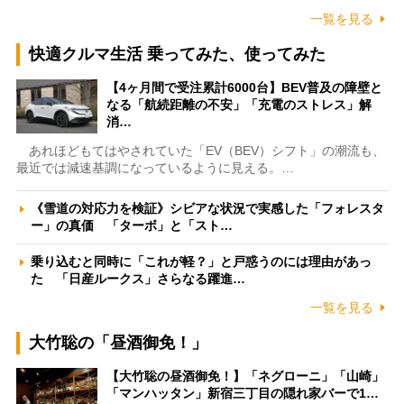
一覧を見る
快適クルマ生活 乗ってみた、使ってみた
【4ヶ月間で受注累計6000台】BEV普及の障壁と
なる「航続距離の不安」「充電のストレス」解
消…
あれほどもてはやされていた「EV（BEV）シフト」の潮流も、
最近では減速基調になっているように見える。…
《雪道の対応力を検証》シビアな状況で実感した「フォレスタ
ー」の真価 「ターボ」と「スト…
乗り込むと同時に「これが軽？」と戸惑うのには理由があっ
た 「日産ルークス」さらなる躍進…
一覧を見る
大竹聡の「昼酒御免！」
【大竹聡の昼酒御免！】「ネグローニ」「山崎」
「マンハッタン」新宿三丁目の隠れ家バーで1…