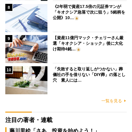
《2年弱で資産17.5倍の元証券マンが
8
「キオクシア急落で次に狙う」5銘柄を
公開》10…
【資産11億円マック・チェリーさん厳
9
選「キオクシア・ショック」後に大化
け期待4銘…
「失敗すると取り返しがつかない」葬
10
儀社の手を借りない「DIY葬」の落とし
穴 素人には…
一覧を見る
注目の著者・連載
藤川里絵「さあ、投資を始めよう！」