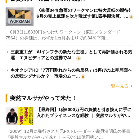
《株価34％急落のワークマンに特大反転の期待》
6月の売上低迷を吹き飛ばす第1四半期決算、…
6月3日に8330円をつけたワークマン（東証スタンダード・
7564）の株価は、わずか1カ月あまりで約34％下落…
三菱重工が「AIインフラの新たな主役」として再評価される気
運 エヌビディアとの提携でAI…
キオクシアHD「7万円割れからの急反発」は再びの上昇局面へ
の反転シグナルか？ 市場のムー…
一覧を見る
突然マルサがやって来た！
【最終回】1億6000万円の負債と引き換えに手に
入れたプライスレスな経験 ｜ 突然マルサがや…
2009年12月に発行された元FXトレーダー・磯貝清明氏の著書
『突然マルサがやって来た！～FXで10億円稼い…