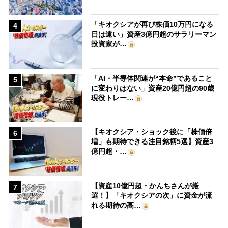
「キオクシアが再び株価10万円になる
4
日は遠い」資産3億円超のサラリーマン
投資家が…
「AI・半導体関連が“本命”であること
5
に変わりはない」資産20億円超の90歳
現役トレー…
【キオクシア・ショック後に「株価倍
6
増」も期待できる注目銘柄5選】資産3
億円超・…
【資産10億円超・かんちさんが厳
7
選！】「キオクシアの次」に資金が流
れる期待の高…