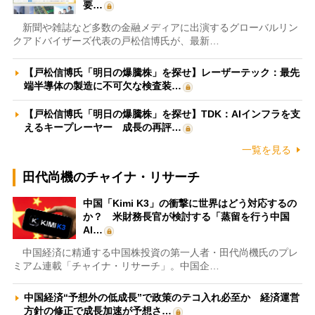
要…
新聞や雑誌など多数の金融メディアに出演するグローバルリン
クアドバイザーズ代表の戸松信博氏が、最新…
【戸松信博氏「明日の爆騰株」を探せ】レーザーテック：最先
端半導体の製造に不可欠な検査装…
【戸松信博氏「明日の爆騰株」を探せ】TDK：AIインフラを支
えるキープレーヤー 成長の再評…
一覧を見る
田代尚機のチャイナ・リサーチ
中国「Kimi K3」の衝撃に世界はどう対応するの
か？ 米財務長官が検討する「蒸留を行う中国
AI…
中国経済に精通する中国株投資の第一人者・田代尚機氏のプレ
ミアム連載「チャイナ・リサーチ」。中国企…
中国経済“予想外の低成長”で政策のテコ入れ必至か 経済運営
方針の修正で成長加速が予想さ…