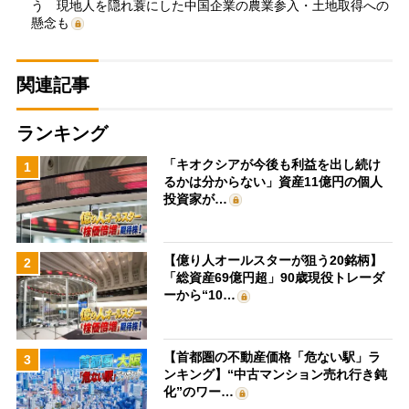
う 現地人を隠れ蓑にした中国企業の農業参入・土地取得への
懸念も
関連記事
ランキング
「キオクシアが今後も利益を出し続け
1
るかは分からない」資産11億円の個人
投資家が…
【億り人オールスターが狙う20銘柄】
2
「総資産69億円超」90歳現役トレーダ
ーから“10…
【首都圏の不動産価格「危ない駅」ラ
3
ンキング】“中古マンション売れ行き鈍
化”のワー…