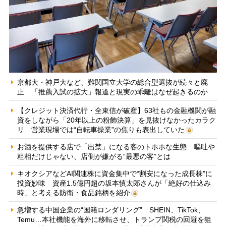
京都大・神戸大など、難関国立大学の総合型選抜が続々と廃
止 「推薦入試の拡大」報道と現実の乖離はなぜ起きるのか
【クレジット決済代行・全東信が破産】63社もの金融機関が融
資をしながら「20年以上の粉飾決算」を見抜けなかったカラク
リ 営業現場では“自転車操業”の焦りも表出していた
お酒を提供する店で「出禁」になる客のトホホな生態 嘔吐や
粗相だけじゃない、店側が嫌がる“最悪の客”とは
キオクシアなどAI関連株に資金集中で“割安になった成長株”に
投資妙味 資産1.5億円超の坂本慎太郎さんが「絶好の仕込み
時」と考える防衛・食品銘柄を紹介
急増する中国企業の“国籍ロンダリング” SHEIN、TikTok、
Temu…本社機能を海外に移転させ、トランプ関税の回避を狙