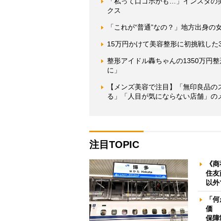
「私って口ゴボかも…」インスタの
クス
「これが“普通”なの？」地方出身の
15万円かけて美容整形に初挑戦した
整形アイドル轟ちゃんの1350万円
に」
【メンズ美容で注目】「無印良品の
る」「人目が気にならない店舗」の
注目TOPIC
《商
住友
以外
「何
価 
保障