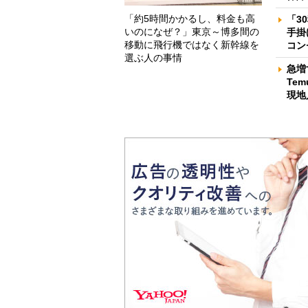
「約5時間かかるし、料金も高
「3
いのになぜ？」東京～博多間の
手掛
移動に飛行機ではなく新幹線を
コン
選ぶ人の事情
急増
Te
現地