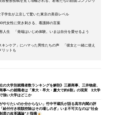
美容整形投稿を見て増幅される、若者たちの顔面コンプレッ
女子学生が上京して驚いた東京の美容レベル
30代女性に突き刺さる、看護師の言葉
整形人生 「発端はいじめ体験。いまは自分を愛せるよう
スキンケア」にハマった男性たちの声 「彼女と一緒に使え
メリットも
社の大学別就職者数ランキングを解剖》三菱商事、三井物産、
商事への就職者は「東大・早大・慶大で約6割」の現実 3大学
で強い大学はどこか
がやりたいのか分からない」竹中平蔵氏が語る高市内閣の評
「給付付き税額控除はその場しのぎ」いま不可欠なのは“社会
制度の改革議論”と指摘