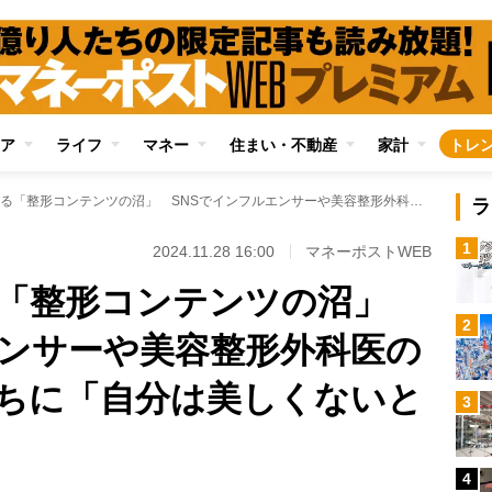
ア
ライフ
マネー
住まい・不動産
家計
トレ
若者たちがハマる「整形コンテンツの沼」 SNSでインフルエンサーや美容整形外科医の動画を視聴するうちに「自分は美しくないと思うように…」
ラ
1
2024.11.28 16:00
マネーポストWEB
る「整形コンテンツの沼」
2
エンサーや美容整形外科医の
ちに「自分は美しくないと
3
4