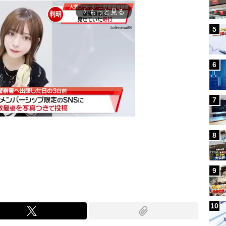
もっと見る
arrow_forward_ios
5
6
7
8
Mute
9
10