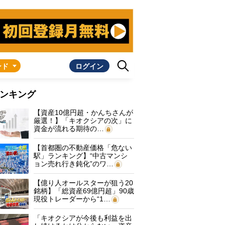
ンド
ログイン
ンキング
【資産10億円超・かんちさんが
厳選！】「キオクシアの次」に
資金が流れる期待の…
【首都圏の不動産価格「危ない
駅」ランキング】“中古マンシ
ョン売れ行き鈍化”のワ…
【億り人オールスターが狙う20
銘柄】「総資産69億円超」90歳
現役トレーダーから“1…
「キオクシアが今後も利益を出