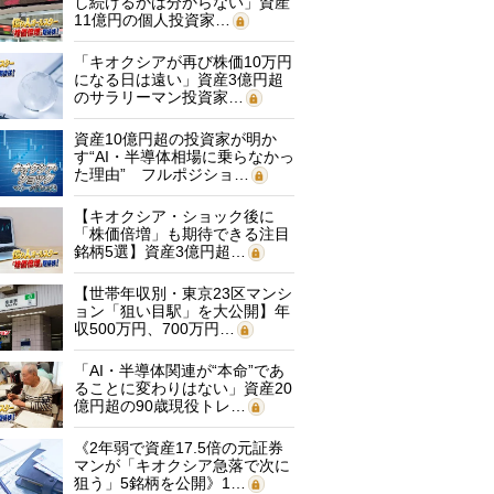
し続けるかは分からない」資産
11億円の個人投資家…
「キオクシアが再び株価10万円
になる日は遠い」資産3億円超
のサラリーマン投資家…
資産10億円超の投資家が明か
す“AI・半導体相場に乗らなかっ
た理由” フルポジショ…
【キオクシア・ショック後に
「株価倍増」も期待できる注目
銘柄5選】資産3億円超…
【世帯年収別・東京23区マンシ
ョン「狙い目駅」を大公開】年
収500万円、700万円…
「AI・半導体関連が“本命”であ
ることに変わりはない」資産20
億円超の90歳現役トレ…
《2年弱で資産17.5倍の元証券
マンが「キオクシア急落で次に
狙う」5銘柄を公開》1…