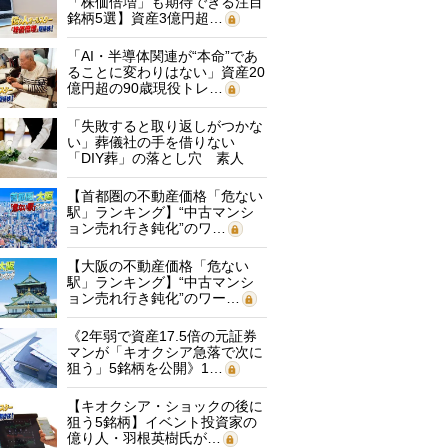
「株価倍増」も期待できる注目
銘柄5選】資産3億円超…
「AI・半導体関連が“本命”であ
ることに変わりはない」資産20
億円超の90歳現役トレ…
「失敗すると取り返しがつかな
い」葬儀社の手を借りない
「DIY葬」の落とし穴 素人
に…
【首都圏の不動産価格「危ない
駅」ランキング】“中古マンシ
ョン売れ行き鈍化”のワ…
【大阪の不動産価格「危ない
駅」ランキング】“中古マンシ
ョン売れ行き鈍化”のワー…
《2年弱で資産17.5倍の元証券
マンが「キオクシア急落で次に
狙う」5銘柄を公開》1…
【キオクシア・ショックの後に
狙う5銘柄】イベント投資家の
億り人・羽根英樹氏が…