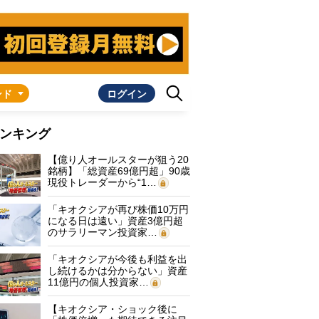
ンド
ログイン
ンキング
【億り人オールスターが狙う20
銘柄】「総資産69億円超」90歳
現役トレーダーから“1…
「キオクシアが再び株価10万円
になる日は遠い」資産3億円超
のサラリーマン投資家…
「キオクシアが今後も利益を出
し続けるかは分からない」資産
11億円の個人投資家…
【キオクシア・ショック後に