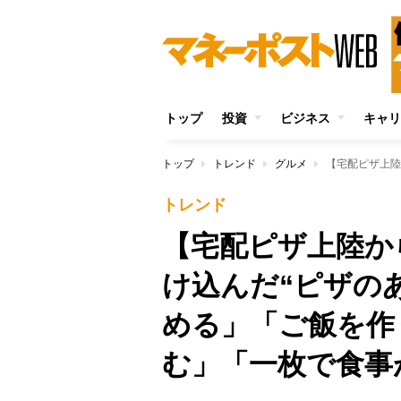
トップ
投資
ビジネス
キャリ
トップ
トレンド
グルメ
トレンド
【宅配ピザ上陸か
け込んだ“ピザの
める」「ご飯を作
む」「一枚で食事