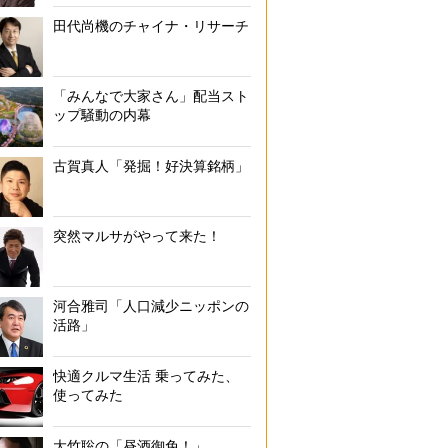
田代尚機のチャイナ・リサーチ
「みんなで大家さん」配当スト
ップ騒動の内幕
古賀真人「発掘！好決算銘柄」
突然マルサがやって来た！
河合雅司「人口減少ニッポンの
活路」
快適クルマ生活 乗ってみた、
使ってみた
大竹聡の「昼酒御免！」