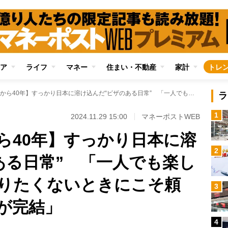
ア
ライフ
マネー
住まい・不動産
家計
トレ
【宅配ピザ上陸から40年】すっかり日本に溶け込んだ“ピザのある日常” 「一人でも楽しめる」「ご飯を作りたくないときにこそ頼む」「一枚で食事が完結」
ラ
1
2024.11.29 15:00
マネーポストWEB
ら40年】すっかり日本に溶
2
ある日常” 「一人でも楽し
りたくないときにこそ頼
3
が完結」
4