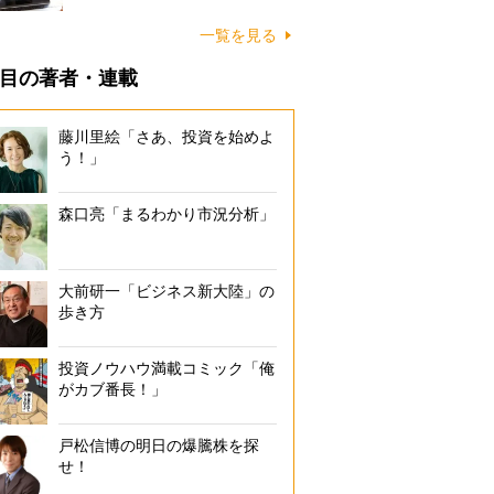
一覧を見る
目の著者・連載
藤川里絵「さあ、投資を始めよ
う！」
森口亮「まるわかり市況分析」
大前研一「ビジネス新大陸」の
歩き方
投資ノウハウ満載コミック「俺
がカブ番長！」
戸松信博の明日の爆騰株を探
せ！