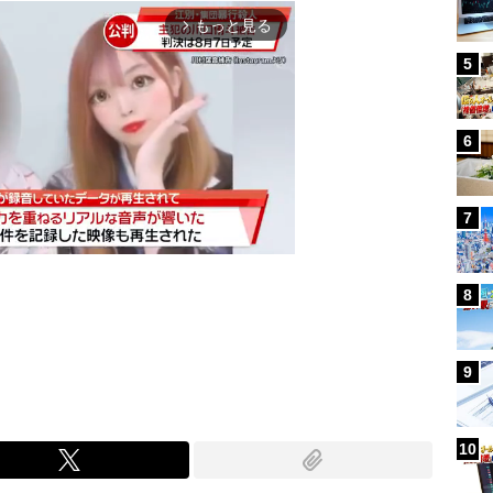
もっと見る
arrow_forward_ios
5
6
7
8
Mute
9
10