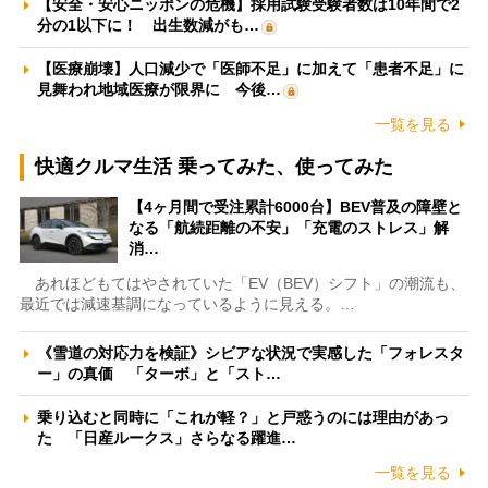
【安全・安心ニッポンの危機】採用試験受験者数は10年間で2
分の1以下に！ 出生数減がも…
【医療崩壊】人口減少で「医師不足」に加えて「患者不足」に
見舞われ地域医療が限界に 今後…
一覧を見る
快適クルマ生活 乗ってみた、使ってみた
【4ヶ月間で受注累計6000台】BEV普及の障壁と
なる「航続距離の不安」「充電のストレス」解
消…
あれほどもてはやされていた「EV（BEV）シフト」の潮流も、
最近では減速基調になっているように見える。…
《雪道の対応力を検証》シビアな状況で実感した「フォレスタ
ー」の真価 「ターボ」と「スト…
乗り込むと同時に「これが軽？」と戸惑うのには理由があっ
た 「日産ルークス」さらなる躍進…
一覧を見る