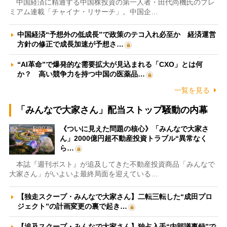
中国経済に精通する中国株投資の第一人者・田代尚機氏のプレ
ミアム連載「チャイナ・リサーチ」。中国企…
中国経済“予想外の低成長”で政策のテコ入れ必至か 経済運営
方針の修正で成長加速が予想さ…
“AI革命”で爆発的な需要拡大が見込まれる「CXO」とは何
か？ 高い競争力を持つ中国の医薬品…
一覧を見る
「みんなで大家さん」配当ストップ騒動の内幕
《ついに見えた問題の核心》「みんなで大家さ
ん」2000億円超不動産投資トラブル“異常なく
ら…
本誌『週刊ポスト』が追及してきた不動産投資商品「みんなで
大家さん」がいよいよ最終局面を迎えている…
【独走スクープ・みんなで大家さん】二転三転した“成田プロ
ジェクト”の計画変更の裏で起き…
【追及スクープ・みんなで大家さん】独占入手“内部議事録”で