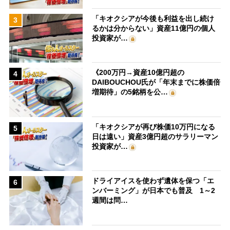
「キオクシアが今後も利益を出し続け
3
るかは分からない」資産11億円の個人
投資家が…
《200万円→資産10億円超の
4
DAIBOUCHOU氏が「年末までに株価倍
増期待」の5銘柄を公…
「キオクシアが再び株価10万円になる
5
日は遠い」資産3億円超のサラリーマン
投資家が…
ドライアイスを使わず遺体を保つ「エ
6
ンバーミング」が日本でも普及 1～2
週間は問…