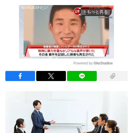
もっと見る
arrow_forward_ios
Powered by 
GliaStudios
Mute