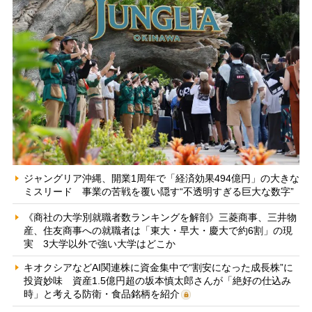
ジャングリア沖縄、開業1周年で「経済効果494億円」の大きな
ミスリード 事業の苦戦を覆い隠す“不透明すぎる巨大な数字”
《商社の大学別就職者数ランキングを解剖》三菱商事、三井物
産、住友商事への就職者は「東大・早大・慶大で約6割」の現
実 3大学以外で強い大学はどこか
キオクシアなどAI関連株に資金集中で“割安になった成長株”に
投資妙味 資産1.5億円超の坂本慎太郎さんが「絶好の仕込み
時」と考える防衛・食品銘柄を紹介