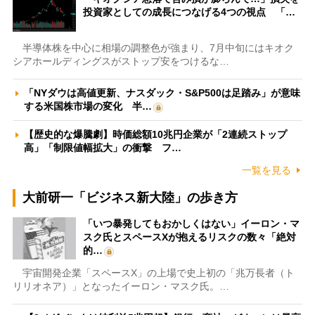
投資家としての成長につなげる4つの視点 「…
半導体株を中心に相場の調整色が強まり、7月中旬にはキオク
シアホールディングスがストップ安をつけるな…
「NYダウは高値更新、ナスダック・S&P500は足踏み」が意味
する米国株市場の変化 半…
【歴史的な爆騰劇】時価総額10兆円企業が「2連続ストップ
高」「制限値幅拡大」の衝撃 フ…
一覧を見る
大前研一「ビジネス新大陸」の歩き方
「いつ暴発してもおかしくはない」イーロン・マ
スク氏とスペースXが抱えるリスクの数々「絶対
的…
宇宙開発企業「スペースX」の上場で史上初の「兆万長者（ト
リリオネア）」となったイーロン・マスク氏。…