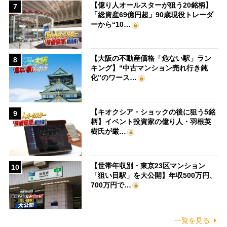
【億り人オールスターが狙う20銘柄】
7
「総資産69億円超」90歳現役トレーダ
ーから“10…
【大阪の不動産価格「危ない駅」ラン
8
キング】“中古マンション売れ行き鈍
化”のワース…
【キオクシア・ショックの後に狙う5銘
9
柄】イベント投資家の億り人・羽根英
樹氏が厳…
【世帯年収別・東京23区マンション
10
「狙い目駅」を大公開】年収500万円、
700万円で…
一覧を見る