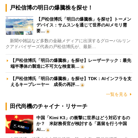
戸松信博の明日の爆騰株を探せ！
【戸松信博氏「明日の爆騰株」を探せ】トーメン
デバイス：サムスンを通じて世界のAIメモリ需
要…
新聞や雑誌など多数の金融メディアに出演するグローバルリン
クアドバイザーズ代表の戸松信博氏が、最新…
【戸松信博氏「明日の爆騰株」を探せ】レーザーテック：最先
端半導体の製造に不可欠な検査装…
【戸松信博氏「明日の爆騰株」を探せ】TDK：AIインフラを支
えるキープレーヤー 成長の再評…
一覧を見る
田代尚機のチャイナ・リサーチ
中国「Kimi K3」の衝撃に世界はどう対応するの
か？ 米財務長官が検討する「蒸留を行う中国
AI…