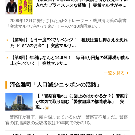
入れたプライスレスな経験 ｜ 突然マルサがや…
2009年12月に発行された元FXトレーダー・磯貝清明氏の著書
『突然マルサがやって来た！～FXで10億円稼い…
【第9回】もう一度FXでリベンジ！ 種銭は差し押さえを免れ
た”ヒミツのお金” ｜ 突然マルサ…
【第8回】年利はなんと14.6％！ 毎日5万円超の延滞税が積み
上がっていく ｜ 突然マルサ…
一覧を見る
河合雅司「人口減少ニッポンの活路」
【「警察官離れ」に歯止めはかかるか？】警察庁
が本気で取り組む「警察組織の構造改革」 実
現…
警察庁が目下、頭を悩ませているのが「警察官不足」だ。警察
官の採用試験の受験者数は10年間で2分の1以…