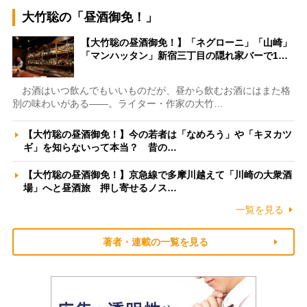
大竹聡の「昼酒御免！」
【大竹聡の昼酒御免！】「ネグローニ」「山崎」
「マンハッタン」新宿三丁目の隠れ家バーで1…
お酒はいつ飲んでもいいものだが、昼から飲むお酒にはまた格
別の味わいがある――。ライター・作家の大竹…
【大竹聡の昼酒御免！】今の若者は「なめろう」や「キヌカツ
ギ」を知らないって本当？ 昔の…
【大竹聡の昼酒御免！】京急線で多摩川越えて「川崎の大衆酒
場」へと昼酒旅 押し寄せるノス…
一覧を見る
著者・連載の一覧を見る