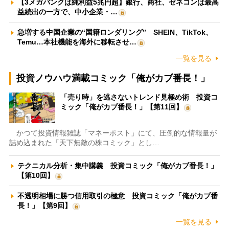
【3メガバンクは純利益5兆円超】銀行、商社、ゼネコンは最高
益続出の一方で、中小企業・…
急増する中国企業の“国籍ロンダリング” SHEIN、TikTok、
Temu…本社機能を海外に移転させ…
一覧を見る
投資ノウハウ満載コミック「俺がカブ番長！」
「売り時」を逃さないトレンド見極め術 投資コ
ミック「俺がカブ番長！」【第11回】
かつて投資情報雑誌「マネーポスト」にて、圧倒的な情報量が
詰め込まれた「天下無敵の株コミック」とし…
テクニカル分析・集中講義 投資コミック「俺がカブ番長！」
【第10回】
不透明相場に勝つ信用取引の極意 投資コミック「俺がカブ番
長！」【第9回】
一覧を見る