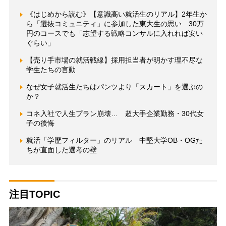
《はじめから読む》【意識高い就活生のリアル】2年生か
ら「選抜コミュニティ」に参加した東大生の思い 30万
円のコースでも「志望する戦略コンサルに入れれば安い
ぐらい」
【売り手市場の就活戦線】採用担当者が明かす理不尽な
学生たちの言動
なぜ女子就活生たちはパンツより「スカート」を選ぶの
か？
コネ入社で人生プラン崩壊… 超大手企業勤務・30代女
子の後悔
就活「学歴フィルター」のリアル 中堅大学OB・OGた
ちが直面した選考の壁
注目TOPIC