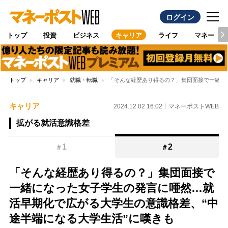
ログイン
トップ
投資
ビジネス
キャリア
ライフ
マネー
トップ
キャリア
就職・転職
「そんな経歴あり得るの？」集団面接で一緒に
キャリア
2024.12.02 16:02
マネーポストWEB
拡がる就活意識格差
1
2
＃
＃
「そんな経歴あり得るの？」集団面接で
一緒になった女子学生の発言に唖然…就
活早期化で広がる大学生の意識格差、“中
途半端になる大学生活”に嘆きも