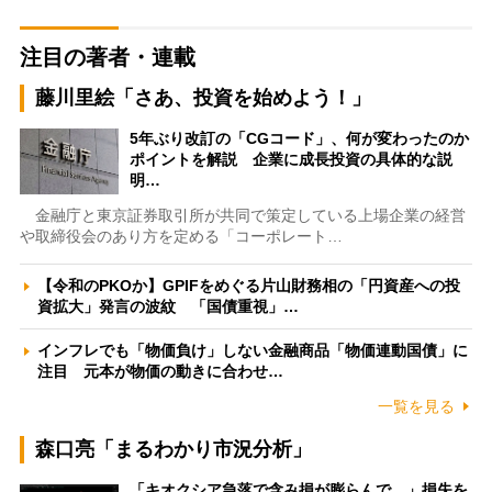
注目の著者・連載
藤川里絵「さあ、投資を始めよう！」
5年ぶり改訂の「CGコード」、何が変わったのか
ポイントを解説 企業に成長投資の具体的な説
明…
金融庁と東京証券取引所が共同で策定している上場企業の経営
や取締役会のあり方を定める「コーポレート…
【令和のPKOか】GPIFをめぐる片山財務相の「円資産への投
資拡大」発言の波紋 「国債重視」…
インフレでも「物価負け」しない金融商品「物価連動国債」に
注目 元本が物価の動きに合わせ…
一覧を見る
森口亮「まるわかり市況分析」
「キオクシア急落で含み損が膨らんで…」損失を