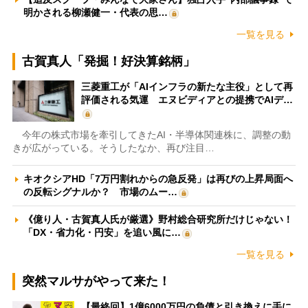
明かされる柳瀬健一・代表の思…
一覧を見る
古賀真人「発掘！好決算銘柄」
三菱重工が「AIインフラの新たな主役」として再
評価される気運 エヌビディアとの提携でAIデ…
今年の株式市場を牽引してきたAI・半導体関連株に、調整の動
きが広がっている。そうしたなか、再び注目…
キオクシアHD「7万円割れからの急反発」は再びの上昇局面へ
の反転シグナルか？ 市場のムー…
《億り人・古賀真人氏が厳選》野村総合研究所だけじゃない！
「DX・省力化・円安」を追い風に…
一覧を見る
突然マルサがやって来た！
【最終回】1億6000万円の負債と引き換えに手に