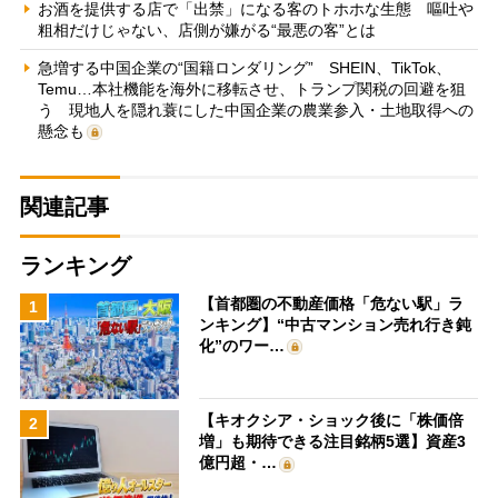
お酒を提供する店で「出禁」になる客のトホホな生態 嘔吐や
粗相だけじゃない、店側が嫌がる“最悪の客”とは
急増する中国企業の“国籍ロンダリング” SHEIN、TikTok、
Temu…本社機能を海外に移転させ、トランプ関税の回避を狙
う 現地人を隠れ蓑にした中国企業の農業参入・土地取得への
懸念も
関連記事
ランキング
【首都圏の不動産価格「危ない駅」ラ
1
ンキング】“中古マンション売れ行き鈍
化”のワー…
【キオクシア・ショック後に「株価倍
2
増」も期待できる注目銘柄5選】資産3
億円超・…