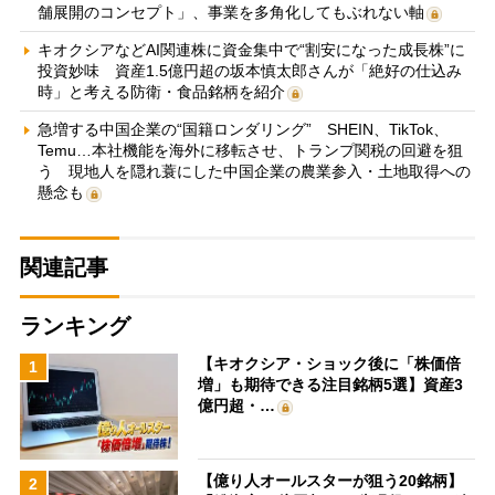
舗展開のコンセプト」、事業を多角化してもぶれない軸
キオクシアなどAI関連株に資金集中で“割安になった成長株”に
投資妙味 資産1.5億円超の坂本慎太郎さんが「絶好の仕込み
時」と考える防衛・食品銘柄を紹介
急増する中国企業の“国籍ロンダリング” SHEIN、TikTok、
Temu…本社機能を海外に移転させ、トランプ関税の回避を狙
う 現地人を隠れ蓑にした中国企業の農業参入・土地取得への
懸念も
関連記事
ランキング
【キオクシア・ショック後に「株価倍
1
増」も期待できる注目銘柄5選】資産3
億円超・…
【億り人オールスターが狙う20銘柄】
2