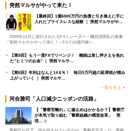
突然マルサがやって来た！
【最終回】1億6000万円の負債と引き換えに手に
入れたプライスレスな経験 ｜ 突然マルサがや…
2009年12月に発行された元FXトレーダー・磯貝清明氏の著書
『突然マルサがやって来た！～FXで10億円稼い…
【第9回】もう一度FXでリベンジ！ 種銭は差し押さえを免れ
た”ヒミツのお金” ｜ 突然マルサ…
【第8回】年利はなんと14.6％！ 毎日5万円超の延滞税が積み
上がっていく ｜ 突然マルサ…
一覧を見る
河合雅司「人口減少ニッポンの活路」
【「警察官離れ」に歯止めはかかるか？】警察庁
が本気で取り組む「警察組織の構造改革」 実
現…
警察庁が目下、頭を悩ませているのが「警察官不足」だ。警察