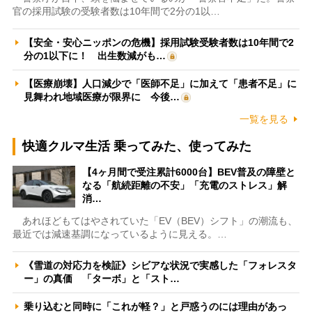
官の採用試験の受験者数は10年間で2分の1以…
【安全・安心ニッポンの危機】採用試験受験者数は10年間で2
分の1以下に！ 出生数減がも…
【医療崩壊】人口減少で「医師不足」に加えて「患者不足」に
見舞われ地域医療が限界に 今後…
一覧を見る
快適クルマ生活 乗ってみた、使ってみた
【4ヶ月間で受注累計6000台】BEV普及の障壁と
なる「航続距離の不安」「充電のストレス」解
消…
あれほどもてはやされていた「EV（BEV）シフト」の潮流も、
最近では減速基調になっているように見える。…
《雪道の対応力を検証》シビアな状況で実感した「フォレスタ
ー」の真価 「ターボ」と「スト…
乗り込むと同時に「これが軽？」と戸惑うのには理由があっ