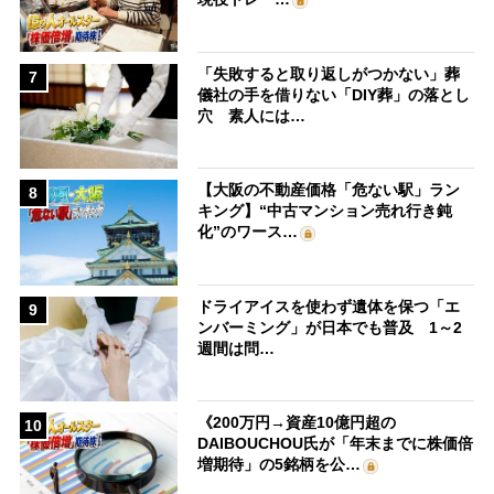
「失敗すると取り返しがつかない」葬
7
儀社の手を借りない「DIY葬」の落とし
穴 素人には…
【大阪の不動産価格「危ない駅」ラン
8
キング】“中古マンション売れ行き鈍
化”のワース…
ドライアイスを使わず遺体を保つ「エ
9
ンバーミング」が日本でも普及 1～2
週間は問…
《200万円→資産10億円超の
10
DAIBOUCHOU氏が「年末までに株価倍
増期待」の5銘柄を公…