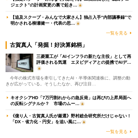
ジェクト”の計画変更の裏で起き…
【追及スクープ・みんなで大家さん】独占入手“内部議事録”で
明かされる柳瀬健一・代表の思…
一覧を見る
古賀真人「発掘！好決算銘柄」
三菱重工が「AIインフラの新たな主役」として再
評価される気運 エヌビディアとの提携でAIデ…
今年の株式市場を牽引してきたAI・半導体関連株に、調整の動
きが広がっている。そうしたなか、再び注目…
キオクシアHD「7万円割れからの急反発」は再びの上昇局面へ
の反転シグナルか？ 市場のムー…
《億り人・古賀真人氏が厳選》野村総合研究所だけじゃない！
「DX・省力化・円安」を追い風に…
一覧を見る