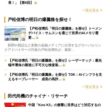
長！」【第9回】
一覧を見る
戸松信博の明日の爆騰株を探せ！
【戸松信博氏「明日の爆騰株」を探せ】トーメン
デバイス：サムスンを通じて世界のAIメモリ需
要…
新聞や雑誌など多数の金融メディアに出演するグローバルリン
クアドバイザーズ代表の戸松信博氏が、最新…
【戸松信博氏「明日の爆騰株」を探せ】レーザーテック：最先
端半導体の製造に不可欠な検査装…
【戸松信博氏「明日の爆騰株」を探せ】TDK：AIインフラを支
えるキープレーヤー 成長の再評…
一覧を見る
田代尚機のチャイナ・リサーチ
中国「Kimi K3」の衝撃に世界はどう対応するの