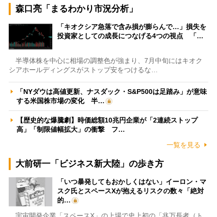
森口亮「まるわかり市況分析」
「キオクシア急落で含み損が膨らんで…」損失を
投資家としての成長につなげる4つの視点 「…
半導体株を中心に相場の調整色が強まり、7月中旬にはキオク
シアホールディングスがストップ安をつけるな…
「NYダウは高値更新、ナスダック・S&P500は足踏み」が意味
する米国株市場の変化 半…
【歴史的な爆騰劇】時価総額10兆円企業が「2連続ストップ
高」「制限値幅拡大」の衝撃 フ…
一覧を見る
大前研一「ビジネス新大陸」の歩き方
「いつ暴発してもおかしくはない」イーロン・マ
スク氏とスペースXが抱えるリスクの数々「絶対
的…
宇宙開発企業「スペースX」の上場で史上初の「兆万長者（ト