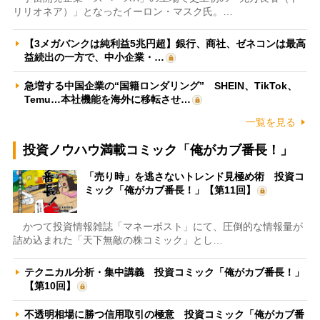
リリオネア）」となったイーロン・マスク氏。…
【3メガバンクは純利益5兆円超】銀行、商社、ゼネコンは最高
益続出の一方で、中小企業・…
急増する中国企業の“国籍ロンダリング” SHEIN、TikTok、
Temu…本社機能を海外に移転させ…
一覧を見る
投資ノウハウ満載コミック「俺がカブ番長！」
「売り時」を逃さないトレンド見極め術 投資コ
ミック「俺がカブ番長！」【第11回】
かつて投資情報雑誌「マネーポスト」にて、圧倒的な情報量が
詰め込まれた「天下無敵の株コミック」とし…
テクニカル分析・集中講義 投資コミック「俺がカブ番長！」
【第10回】
不透明相場に勝つ信用取引の極意 投資コミック「俺がカブ番