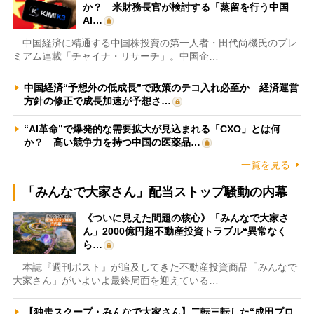
か？ 米財務長官が検討する「蒸留を行う中国
AI…
中国経済に精通する中国株投資の第一人者・田代尚機氏のプレ
ミアム連載「チャイナ・リサーチ」。中国企…
中国経済“予想外の低成長”で政策のテコ入れ必至か 経済運営
方針の修正で成長加速が予想さ…
“AI革命”で爆発的な需要拡大が見込まれる「CXO」とは何
か？ 高い競争力を持つ中国の医薬品…
一覧を見る
「みんなで大家さん」配当ストップ騒動の内幕
《ついに見えた問題の核心》「みんなで大家さ
ん」2000億円超不動産投資トラブル“異常なく
ら…
本誌『週刊ポスト』が追及してきた不動産投資商品「みんなで
大家さん」がいよいよ最終局面を迎えている…
【独走スクープ・みんなで大家さん】二転三転した“成田プロ