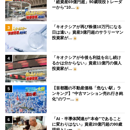
「総資産69億円超」90歳現役トレーダ
ーから“10…
「キオクシアが再び株価10万円になる
3
日は遠い」資産3億円超のサラリーマン
投資家が…
「キオクシアが今後も利益を出し続け
4
るかは分からない」資産11億円の個人
投資家が…
【首都圏の不動産価格「危ない駅」ラ
5
ンキング】“中古マンション売れ行き鈍
化”のワー…
「AI・半導体関連が“本命”であること
6
に変わりはない」資産20億円超の90歳
現役トレー…