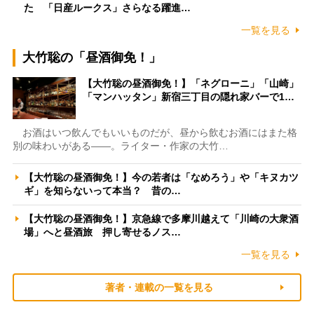
た 「日産ルークス」さらなる躍進…
一覧を見る
大竹聡の「昼酒御免！」
【大竹聡の昼酒御免！】「ネグローニ」「山崎」
「マンハッタン」新宿三丁目の隠れ家バーで1…
お酒はいつ飲んでもいいものだが、昼から飲むお酒にはまた格
別の味わいがある――。ライター・作家の大竹…
【大竹聡の昼酒御免！】今の若者は「なめろう」や「キヌカツ
ギ」を知らないって本当？ 昔の…
【大竹聡の昼酒御免！】京急線で多摩川越えて「川崎の大衆酒
場」へと昼酒旅 押し寄せるノス…
一覧を見る
著者・連載の一覧を見る