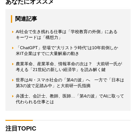
あなたにオススメ
関連記事
AI社会で生き残れる仕事は「学校教育の外側」にある
キーワードは「構想力」
「ChatGPT」登場で“大リストラ時代”は10年前倒しか
米IT企業はすでに大量解雇の動き
農業革命、産業革命、情報革命の次は？ 大前研一氏が
考える「21世紀の新しい経済学」を読み解く鍵
世界はAI・スマホ社会の「第4の波」へ 一方で「日本は
第3の波で足踏み中」と大前研一氏指摘
弁護士、会計士、教師、医師…「第4の波」でAIに取って
代わられる仕事とは
注目TOPIC