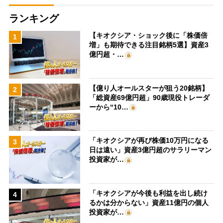
ランキング
【キオクシア・ショック後に「株価倍
1
増」も期待できる注目銘柄5選】資産3
億円超・…
【億り人オールスターが狙う20銘柄】
2
「総資産69億円超」90歳現役トレーダ
ーから“10…
「キオクシアが再び株価10万円になる
3
日は遠い」資産3億円超のサラリーマン
投資家が…
「キオクシアが今後も利益を出し続け
4
るかは分からない」資産11億円の個人
投資家が…