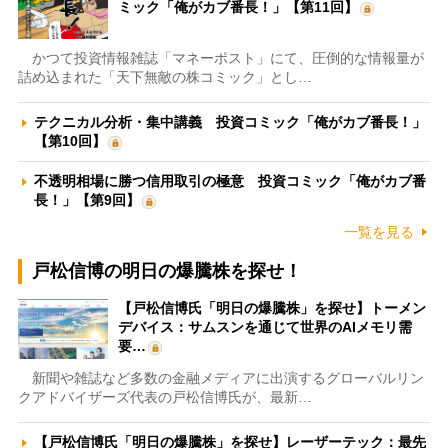
ミック「俺がカブ番長！」【第11回】
かつて投資情報雑誌「マネーポスト」にて、圧倒的な情報量が
詰め込まれた「天下無敵の株コミック」とし…
テクニカル分析・集中講義 投資コミック「俺がカブ番長！」
【第10回】
不透明相場に勝つ信用取引の極意 投資コミック「俺がカブ番
長！」【第9回】
一覧を見る
戸松信博の明日の爆騰株を探せ！
【戸松信博氏「明日の爆騰株」を探せ】トーメン
デバイス：サムスンを通じて世界のAIメモリ需
要…
新聞や雑誌など多数の金融メディアに出演するグローバルリン
クアドバイザーズ代表の戸松信博氏が、最新…
【戸松信博氏「明日の爆騰株」を探せ】レーザーテック：最先