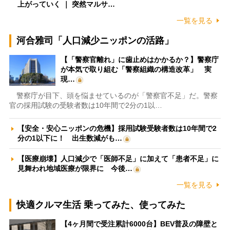
上がっていく ｜ 突然マルサ…
一覧を見る
河合雅司「人口減少ニッポンの活路」
【「警察官離れ」に歯止めはかかるか？】警察庁
が本気で取り組む「警察組織の構造改革」 実
現…
警察庁が目下、頭を悩ませているのが「警察官不足」だ。警察
官の採用試験の受験者数は10年間で2分の1以…
【安全・安心ニッポンの危機】採用試験受験者数は10年間で2
分の1以下に！ 出生数減がも…
【医療崩壊】人口減少で「医師不足」に加えて「患者不足」に
見舞われ地域医療が限界に 今後…
一覧を見る
快適クルマ生活 乗ってみた、使ってみた
【4ヶ月間で受注累計6000台】BEV普及の障壁と