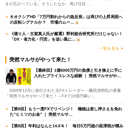
きが広がっている。そうしたなか、再び注目…
キオクシアHD「7万円割れからの急反発」は再びの上昇局面へ
の反転シグナルか？ 市場のムー…
《億り人・古賀真人氏が厳選》野村総合研究所だけじゃない！
「DX・省力化・円安」を追い風に…
一覧を見る
突然マルサがやって来た！
【最終回】1億6000万円の負債と引き換えに手に
入れたプライスレスな経験 ｜ 突然マルサがや…
2009年12月に発行された元FXトレーダー・磯貝清明氏の著書
『突然マルサがやって来た！～FXで10億円稼い…
【第9回】もう一度FXでリベンジ！ 種銭は差し押さえを免れ
た”ヒミツのお金” ｜ 突然マルサ…
【第8回】年利はなんと14.6％！ 毎日5万円超の延滞税が積み