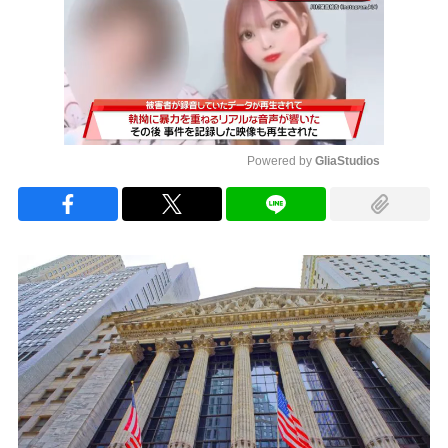
Powered by 
GliaStudios
Mute