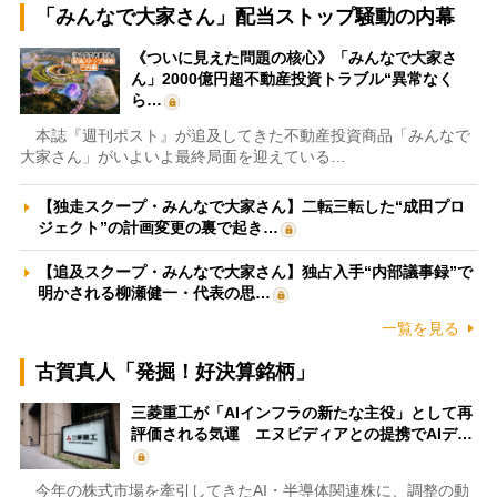
「みんなで大家さん」配当ストップ騒動の内幕
《ついに見えた問題の核心》「みんなで大家さ
ん」2000億円超不動産投資トラブル“異常なく
ら…
本誌『週刊ポスト』が追及してきた不動産投資商品「みんなで
大家さん」がいよいよ最終局面を迎えている…
【独走スクープ・みんなで大家さん】二転三転した“成田プロ
ジェクト”の計画変更の裏で起き…
【追及スクープ・みんなで大家さん】独占入手“内部議事録”で
明かされる柳瀬健一・代表の思…
一覧を見る
古賀真人「発掘！好決算銘柄」
三菱重工が「AIインフラの新たな主役」として再
評価される気運 エヌビディアとの提携でAIデ…
今年の株式市場を牽引してきたAI・半導体関連株に、調整の動