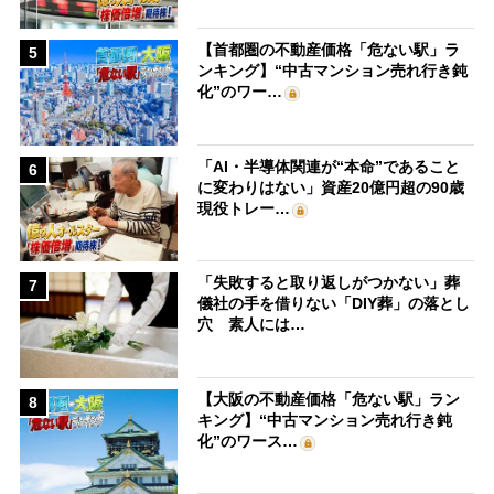
【首都圏の不動産価格「危ない駅」ラ
5
ンキング】“中古マンション売れ行き鈍
化”のワー…
「AI・半導体関連が“本命”であること
6
に変わりはない」資産20億円超の90歳
現役トレー…
「失敗すると取り返しがつかない」葬
7
儀社の手を借りない「DIY葬」の落とし
穴 素人には…
【大阪の不動産価格「危ない駅」ラン
8
キング】“中古マンション売れ行き鈍
化”のワース…