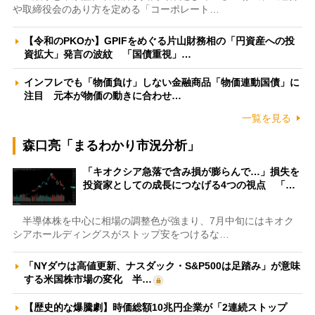
や取締役会のあり方を定める「コーポレート…
【令和のPKOか】GPIFをめぐる片山財務相の「円資産への投
資拡大」発言の波紋 「国債重視」…
インフレでも「物価負け」しない金融商品「物価連動国債」に
注目 元本が物価の動きに合わせ…
一覧を見る
森口亮「まるわかり市況分析」
「キオクシア急落で含み損が膨らんで…」損失を
投資家としての成長につなげる4つの視点 「…
半導体株を中心に相場の調整色が強まり、7月中旬にはキオク
シアホールディングスがストップ安をつけるな…
「NYダウは高値更新、ナスダック・S&P500は足踏み」が意味
する米国株市場の変化 半…
【歴史的な爆騰劇】時価総額10兆円企業が「2連続ストップ