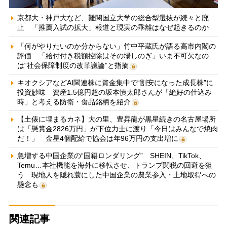
京都大・神戸大など、難関国立大学の総合型選抜が続々と廃
止 「推薦入試の拡大」報道と現実の乖離はなぜ起きるのか
「何がやりたいのか分からない」竹中平蔵氏が語る高市内閣の
評価 「給付付き税額控除はその場しのぎ」いま不可欠なの
は“社会保障制度の改革議論”と指摘
キオクシアなどAI関連株に資金集中で“割安になった成長株”に
投資妙味 資産1.5億円超の坂本慎太郎さんが「絶好の仕込み
時」と考える防衛・食品銘柄を紹介
【土俵に埋まるカネ】大の里、豊昇龍が黒星続きの名古屋場所
は「懸賞金2826万円」が下位力士に渡り「今日はみんなで焼肉
だ！」 金星4個配給で協会は年96万円の支出増に
急増する中国企業の“国籍ロンダリング” SHEIN、TikTok、
Temu…本社機能を海外に移転させ、トランプ関税の回避を狙
う 現地人を隠れ蓑にした中国企業の農業参入・土地取得への
懸念も
関連記事