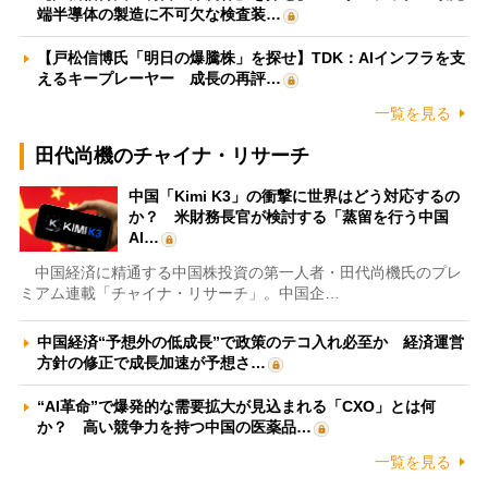
端半導体の製造に不可欠な検査装…
【戸松信博氏「明日の爆騰株」を探せ】TDK：AIインフラを支
えるキープレーヤー 成長の再評…
一覧を見る
田代尚機のチャイナ・リサーチ
中国「Kimi K3」の衝撃に世界はどう対応するの
か？ 米財務長官が検討する「蒸留を行う中国
AI…
中国経済に精通する中国株投資の第一人者・田代尚機氏のプレ
ミアム連載「チャイナ・リサーチ」。中国企…
中国経済“予想外の低成長”で政策のテコ入れ必至か 経済運営
方針の修正で成長加速が予想さ…
“AI革命”で爆発的な需要拡大が見込まれる「CXO」とは何
か？ 高い競争力を持つ中国の医薬品…
一覧を見る