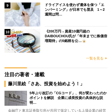
ドライアイスを使わず遺体を保つ「エ
9
ンバーミング」が日本でも普及 1～2
週間は問…
《200万円→資産10億円超の
10
DAIBOUCHOU氏が「年末までに株価倍
増期待」の5銘柄を公…
一覧を見る
注目の著者・連載
藤川里絵「さあ、投資を始めよう！」
5年ぶり改訂の「CGコード」、何が変わったのか
ポイントを解説 企業に成長投資の具体的な説
明…
金融庁と東京証券取引所が共同で策定している上場企業の経営