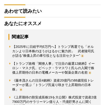
あわせて読みたい
あなたにオススメ
関連記事
【2025年に日経平均5万円へ】トランプ再選でも「オル
カンより日本株のほうがはるかに魅力的」 武者陵司氏
が語る“株価上昇の牽引役となる注目セクター”
【トランプ政権「閣僚人事」で注目の厳選12銘柄】イー
ロン・マスク氏、ビベック・ラマスワミ氏らの入閣で株
価上昇期待の日本の電機メーカーや製薬企業の名前
《藤本茂さんの注目4銘柄》資産20億円の88歳現役トレ
ーダーが選ぶ「トランプ氏返り咲きで上昇期待の日本
株」
《上昇期待の割安成長株19を大公開》株式投資で資産2億
7900万円のサラリーマン億り人・弐億貯男さんに聞く