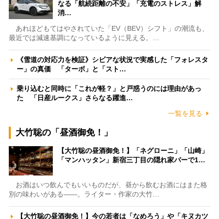
なる「航続距離の不安」「充電のストレス」解
消…
あれほどもてはやされていた「EV（BEV）シフト」の潮流も、
最近では減速基調になっているように見える。…
《雪道の対応力を検証》シビアな状況で実感した「フォレスタ
ー」の真価 「ターボ」と「スト…
乗り込むと同時に「これが軽？」と戸惑うのには理由があっ
た 「日産ルークス」さらなる躍進…
一覧を見る
大竹聡の「昼酒御免！」
【大竹聡の昼酒御免！】「ネグローニ」「山崎」
「マンハッタン」新宿三丁目の隠れ家バーで1…
お酒はいつ飲んでもいいものだが、昼から飲むお酒にはまた格
別の味わいがある――。ライター・作家の大竹…
【大竹聡の昼酒御免！】今の若者は「なめろう」や「キヌカツ