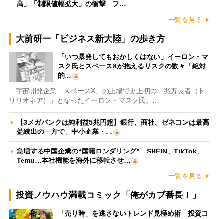
高」「制限値幅拡大」の衝撃 フ…
一覧を見る
大前研一「ビジネス新大陸」の歩き方
「いつ暴発してもおかしくはない」イーロン・マ
スク氏とスペースXが抱えるリスクの数々「絶対
的…
宇宙開発企業「スペースX」の上場で史上初の「兆万長者（ト
リリオネア）」となったイーロン・マスク氏。…
【3メガバンクは純利益5兆円超】銀行、商社、ゼネコンは最高
益続出の一方で、中小企業・…
急増する中国企業の“国籍ロンダリング” SHEIN、TikTok、
Temu…本社機能を海外に移転させ…
一覧を見る
投資ノウハウ満載コミック「俺がカブ番長！」
「売り時」を逃さないトレンド見極め術 投資コ