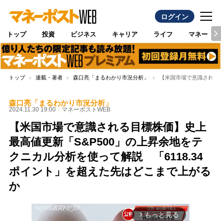
ログイン
トップ
投資
ビジネス
キャリア
ライフ
マネー
トップ
連載・著者
森口亮「まるわかり市況分析」
【米国市場で意識される目
森口亮「まるわかり市況分析」
2024.11.30 19:00
マネーポストWEB
【米国市場で意識される目標株価】史上
最高値更新「S&P500」の上昇余地をテ
クニカル分析を使って解説 「6118.34
ポイント」を超えた先はどこまで上がる
か
もっと見る
arrow_forward_ios