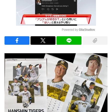
Powered by 
GliaStudios
Mute