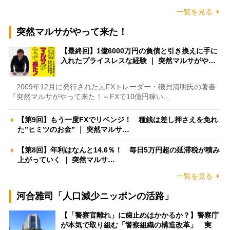
一覧を見る
突然マルサがやって来た！
【最終回】1億6000万円の負債と引き換えに手に
入れたプライスレスな経験 ｜ 突然マルサがや…
2009年12月に発行された元FXトレーダー・磯貝清明氏の著書
『突然マルサがやって来た！～FXで10億円稼い…
【第9回】もう一度FXでリベンジ！ 種銭は差し押さえを免れ
た”ヒミツのお金” ｜ 突然マルサ…
【第8回】年利はなんと14.6％！ 毎日5万円超の延滞税が積み
上がっていく ｜ 突然マルサ…
一覧を見る
河合雅司「人口減少ニッポンの活路」
【「警察官離れ」に歯止めはかかるか？】警察庁
が本気で取り組む「警察組織の構造改革」 実