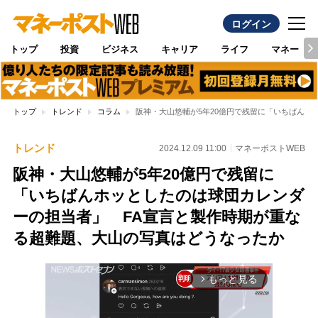
ログイン
トップ
投資
ビジネス
キャリア
ライフ
マネー
トップ
トレンド
コラム
阪神・大山悠輔が5年20億円で残留に「いちばんホ
トレンド
2024.12.09 11:00
マネーポストWEB
阪神・大山悠輔が5年20億円で残留に
「いちばんホッとしたのは球団カレンダ
ーの担当者」 FA宣言と製作時期が重な
る超難題、大山の写真はどうなったか
もっと見る
arrow_forward_ios