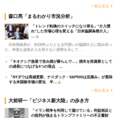
一覧を見る
森口亮「まるわかり市況分析」
「トレンド転換のスイッチになり得る」“介入慣
れ”した市場心理を変える「日米協調為替介入」
…
日米両政府が、約28年ぶりとなる円買いの協調介入に踏み切っ
た。米国も追加介入を辞さない姿勢を示して…
「キオクシア急落で含み損が膨らんで…」損失を投資家として
の成長につなげる4つの視点 …
「NYダウは高値更新、ナスダック・S&P500は足踏み」が意味
する米国株市場の変化 半…
一覧を見る
大前研一「ビジネス新大陸」の歩き方
「イラン戦争を利用して儲けている」利益相反と
の批判が強まるトランプファミリーの不正蓄財