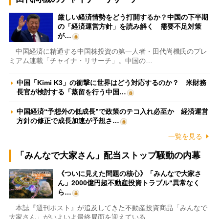
厳しい経済情勢をどう打開するか？中国の下半期
の「経済運営方針」を読み解く 需要不足対策
が…
中国経済に精通する中国株投資の第一人者・田代尚機氏のプレ
ミアム連載「チャイナ・リサーチ」。中国の…
中国「Kimi K3」の衝撃に世界はどう対応するのか？ 米財務
長官が検討する「蒸留を行う中国…
中国経済“予想外の低成長”で政策のテコ入れ必至か 経済運営
方針の修正で成長加速が予想さ…
一覧を見る
「みんなで大家さん」配当ストップ騒動の内幕
《ついに見えた問題の核心》「みんなで大家さ
ん」2000億円超不動産投資トラブル“異常なく
ら…
本誌『週刊ポスト』が追及してきた不動産投資商品「みんなで
大家さん」がいよいよ最終局面を迎えている…