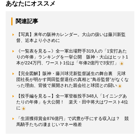
あなたにオススメ
関連記事
【写真】来年の阪神カレンダー。大山の扱いは藤川新監
督、近本より小さめに
《一覧表を見る→》全一軍出場野手319人の「1安打あた
りの年俸」ランキングを一挙公開 阪神・大山はヒット1
本が224万円、ワースト1位は「年俸2億円で3安打」
【完全図解】阪神・藤川球児新監督誕生の舞台裏 元球
団社長が明かす岡田監督退任の真相と“鳥谷監督”がなくな
った理由、背後で展開された親会社と球団との闘い
【投手編を見る→】全一軍登板投手348人「1イニングあ
たりの年俸」を大公開！ 楽天・田中将大はワースト4位
に
「生涯獲得賞金876億円」で武豊が手にする収入は？ 競
馬騎手たちの凄まじいマネー格差