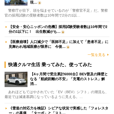
現…
警察庁が目下、頭を悩ませているのが「警察官不足」だ。警察
官の採用試験の受験者数は10年間で2分の1以…
【安全・安心ニッポンの危機】採用試験受験者数は10年間で2
分の1以下に！ 出生数減がも…
【医療崩壊】人口減少で「医師不足」に加えて「患者不足」に
見舞われ地域医療が限界に 今後…
一覧を見る
快適クルマ生活 乗ってみた、使ってみた
【4ヶ月間で受注累計6000台】BEV普及の障壁と
なる「航続距離の不安」「充電のストレス」解
消…
あれほどもてはやされていた「EV（BEV）シフト」の潮流も、
最近では減速基調になっているように見える。…
《雪道の対応力を検証》シビアな状況で実感した「フォレスタ
ー」の真価 「ターボ」と「スト…