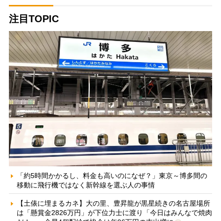
注目TOPIC
「約5時間かかるし、料金も高いのになぜ？」東京～博多間の
移動に飛行機ではなく新幹線を選ぶ人の事情
【土俵に埋まるカネ】大の里、豊昇龍が黒星続きの名古屋場所
は「懸賞金2826万円」が下位力士に渡り「今日はみんなで焼肉