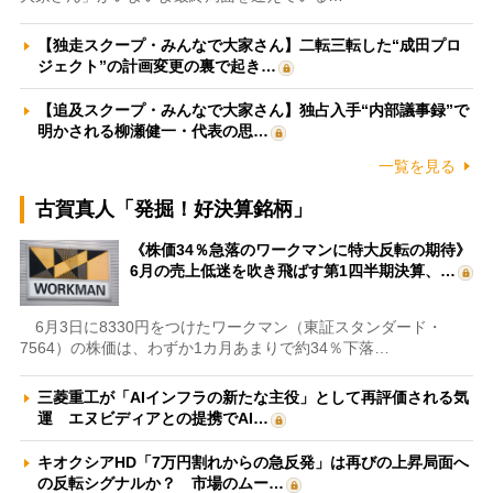
【独走スクープ・みんなで大家さん】二転三転した“成田プロ
ジェクト”の計画変更の裏で起き…
【追及スクープ・みんなで大家さん】独占入手“内部議事録”で
明かされる柳瀬健一・代表の思…
一覧を見る
古賀真人「発掘！好決算銘柄」
《株価34％急落のワークマンに特大反転の期待》
6月の売上低迷を吹き飛ばす第1四半期決算、…
6月3日に8330円をつけたワークマン（東証スタンダード・
7564）の株価は、わずか1カ月あまりで約34％下落…
三菱重工が「AIインフラの新たな主役」として再評価される気
運 エヌビディアとの提携でAI…
キオクシアHD「7万円割れからの急反発」は再びの上昇局面へ
の反転シグナルか？ 市場のムー…