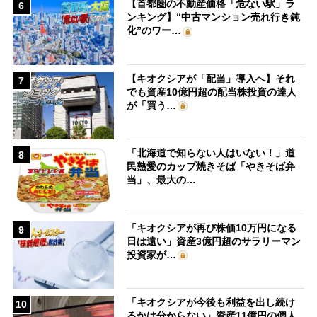
【首都圏の不動産価格「危ない駅」ラ
6
ンキング】“中古マンション売れ行き鈍
化”のワー…
【キオクシアが「配当」導入へ】それ
7
でも資産10億円超の配当株投資の達人
が「買う…
「北海道で知らない人はいない！」道
8
民熱愛のカップ焼きそば「やきそば弁
当」、最大の…
「キオクシアが再び株価10万円になる
9
日は遠い」資産3億円超のサラリーマン
投資家が…
「キオクシアが今後も利益を出し続け
10
るかは分からない」資産11億円の個人