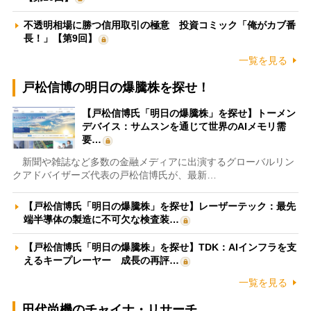
不透明相場に勝つ信用取引の極意 投資コミック「俺がカブ番
長！」【第9回】
一覧を見る
戸松信博の明日の爆騰株を探せ！
【戸松信博氏「明日の爆騰株」を探せ】トーメン
デバイス：サムスンを通じて世界のAIメモリ需
要…
新聞や雑誌など多数の金融メディアに出演するグローバルリン
クアドバイザーズ代表の戸松信博氏が、最新…
【戸松信博氏「明日の爆騰株」を探せ】レーザーテック：最先
端半導体の製造に不可欠な検査装…
【戸松信博氏「明日の爆騰株」を探せ】TDK：AIインフラを支
えるキープレーヤー 成長の再評…
一覧を見る
田代尚機のチャイナ・リサーチ