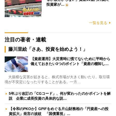
投資家が…
一覧を見る
注目の著者・連載
藤川里絵「さあ、投資を始めよう！」
【資産運用】大災害時に慌てないために平時から
備えておきたい3つのポイント「資産の棚卸し…
大規模な災害が起きると、株式市場が大きく動いたり、取引環
境が不安定になったりすることがある。一方…
5年ぶり改訂の「CGコード」、何が変わったのかポイントを解
説 企業に成長投資の具体的な説…
【令和のPKOか】GPIFをめぐる片山財務相の「円資産への投
資拡大」発言の波紋 「国債重視」…