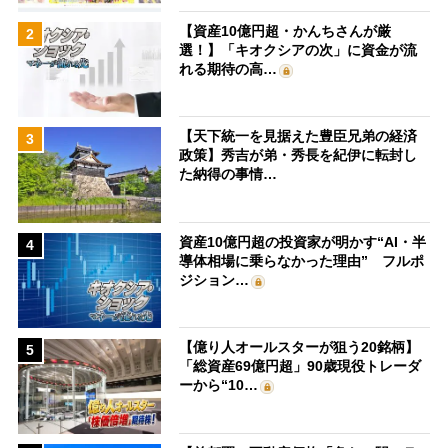
【資産10億円超・かんちさんが厳
2
選！】「キオクシアの次」に資金が流
れる期待の高…
【天下統一を見据えた豊臣兄弟の経済
3
政策】秀吉が弟・秀長を紀伊に転封し
た納得の事情…
資産10億円超の投資家が明かす“AI・半
4
導体相場に乗らなかった理由” フルポ
ジション…
【億り人オールスターが狙う20銘柄】
5
「総資産69億円超」90歳現役トレーダ
ーから“10…