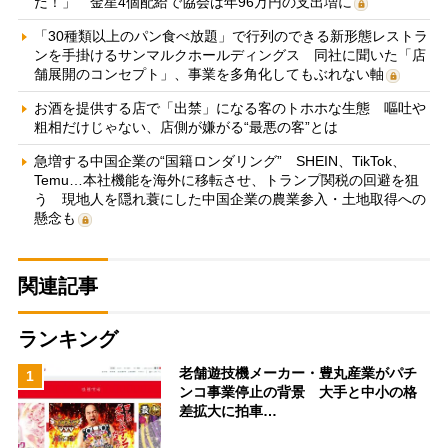
だ！」 金星4個配給で協会は年96万円の支出増に
「30種類以上のパン食べ放題」で行列のできる新形態レストラ
ンを手掛けるサンマルクホールディングス 同社に聞いた「店
舗展開のコンセプト」、事業を多角化してもぶれない軸
お酒を提供する店で「出禁」になる客のトホホな生態 嘔吐や
粗相だけじゃない、店側が嫌がる“最悪の客”とは
急増する中国企業の“国籍ロンダリング” SHEIN、TikTok、
Temu…本社機能を海外に移転させ、トランプ関税の回避を狙
う 現地人を隠れ蓑にした中国企業の農業参入・土地取得への
懸念も
関連記事
ランキング
老舗遊技機メーカー・豊丸産業がパチ
1
ンコ事業停止の背景 大手と中小の格
差拡大に拍車…