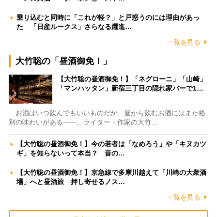
乗り込むと同時に「これが軽？」と戸惑うのには理由があっ
た 「日産ルークス」さらなる躍進…
一覧を見る
大竹聡の「昼酒御免！」
【大竹聡の昼酒御免！】「ネグローニ」「山崎」
「マンハッタン」新宿三丁目の隠れ家バーで1…
お酒はいつ飲んでもいいものだが、昼から飲むお酒にはまた格
別の味わいがある――。ライター・作家の大竹…
【大竹聡の昼酒御免！】今の若者は「なめろう」や「キヌカツ
ギ」を知らないって本当？ 昔の…
【大竹聡の昼酒御免！】京急線で多摩川越えて「川崎の大衆酒
場」へと昼酒旅 押し寄せるノス…
一覧を見る