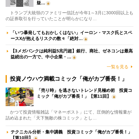
疑…
トランプ大統領のファミリー信託が今年1～3月に3000回以上も
の証券取引を行っていたことが明らかになり…
「いつ暴発してもおかしくはない」イーロン・マスク氏とスペ
ースXが抱えるリスクの数々「絶対…
【3メガバンクは純利益5兆円超】銀行、商社、ゼネコンは最高
益続出の一方で、中小企業・…
一覧を見る
投資ノウハウ満載コミック「俺がカブ番長！」
「売り時」を逃さないトレンド見極め術 投資コ
ミック「俺がカブ番長！」【第11回】
かつて投資情報雑誌「マネーポスト」にて、圧倒的な情報量が
詰め込まれた「天下無敵の株コミック」とし…
テクニカル分析・集中講義 投資コミック「俺がカブ番長！」
【第10回】