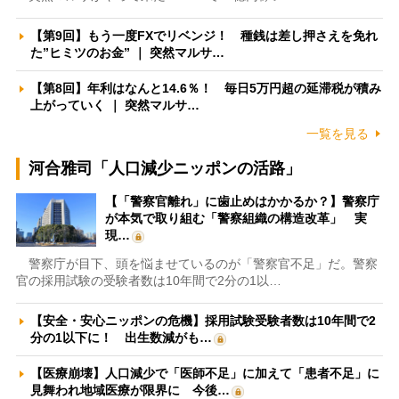
【第9回】もう一度FXでリベンジ！ 種銭は差し押さえを免れ
た”ヒミツのお金” ｜ 突然マルサ…
【第8回】年利はなんと14.6％！ 毎日5万円超の延滞税が積み
上がっていく ｜ 突然マルサ…
一覧を見る
河合雅司「人口減少ニッポンの活路」
【「警察官離れ」に歯止めはかかるか？】警察庁
が本気で取り組む「警察組織の構造改革」 実
現…
警察庁が目下、頭を悩ませているのが「警察官不足」だ。警察
官の採用試験の受験者数は10年間で2分の1以…
【安全・安心ニッポンの危機】採用試験受験者数は10年間で2
分の1以下に！ 出生数減がも…
【医療崩壊】人口減少で「医師不足」に加えて「患者不足」に
見舞われ地域医療が限界に 今後…