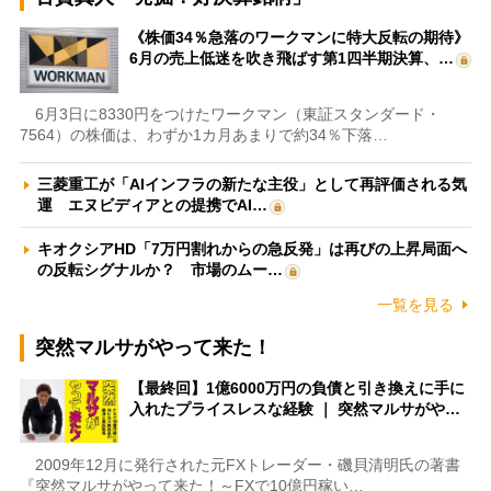
《株価34％急落のワークマンに特大反転の期待》
6月の売上低迷を吹き飛ばす第1四半期決算、…
6月3日に8330円をつけたワークマン（東証スタンダード・
7564）の株価は、わずか1カ月あまりで約34％下落…
三菱重工が「AIインフラの新たな主役」として再評価される気
運 エヌビディアとの提携でAI…
キオクシアHD「7万円割れからの急反発」は再びの上昇局面へ
の反転シグナルか？ 市場のムー…
一覧を見る
突然マルサがやって来た！
【最終回】1億6000万円の負債と引き換えに手に
入れたプライスレスな経験 ｜ 突然マルサがや…
2009年12月に発行された元FXトレーダー・磯貝清明氏の著書
『突然マルサがやって来た！～FXで10億円稼い…