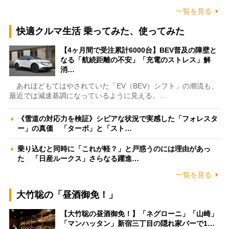
一覧を見る
快適クルマ生活 乗ってみた、使ってみた
【4ヶ月間で受注累計6000台】BEV普及の障壁と
なる「航続距離の不安」「充電のストレス」解
消…
あれほどもてはやされていた「EV（BEV）シフト」の潮流も、
最近では減速基調になっているように見える。…
《雪道の対応力を検証》シビアな状況で実感した「フォレスタ
ー」の真価 「ターボ」と「スト…
乗り込むと同時に「これが軽？」と戸惑うのには理由があっ
た 「日産ルークス」さらなる躍進…
一覧を見る
大竹聡の「昼酒御免！」
【大竹聡の昼酒御免！】「ネグローニ」「山崎」
「マンハッタン」新宿三丁目の隠れ家バーで1…