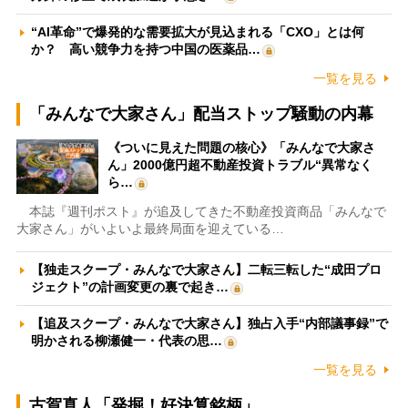
“AI革命”で爆発的な需要拡大が見込まれる「CXO」とは何
か？ 高い競争力を持つ中国の医薬品…
一覧を見る
「みんなで大家さん」配当ストップ騒動の内幕
《ついに見えた問題の核心》「みんなで大家さ
ん」2000億円超不動産投資トラブル“異常なく
ら…
本誌『週刊ポスト』が追及してきた不動産投資商品「みんなで
大家さん」がいよいよ最終局面を迎えている…
【独走スクープ・みんなで大家さん】二転三転した“成田プロ
ジェクト”の計画変更の裏で起き…
【追及スクープ・みんなで大家さん】独占入手“内部議事録”で
明かされる柳瀬健一・代表の思…
一覧を見る
古賀真人「発掘！好決算銘柄」