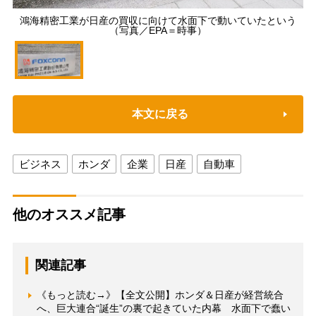
鴻海精密工業が日産の買収に向けて水面下で動いていたという
（写真／EPA＝時事）
本文に戻る
ビジネス
ホンダ
企業
日産
自動車
他のオススメ記事
関連記事
《もっと読む→》【全文公開】ホンダ＆日産が経営統合
へ、巨大連合“誕生”の裏で起きていた内幕 水面下で蠢い