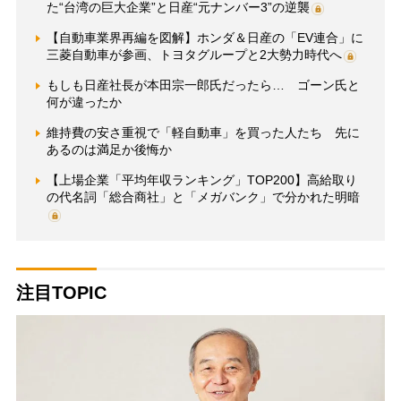
た“台湾の巨大企業”と日産“元ナンバー3”の逆襲
【自動車業界再編を図解】ホンダ＆日産の「EV連合」に
三菱自動車が参画、トヨタグループと2大勢力時代へ
もしも日産社長が本田宗一郎氏だったら… ゴーン氏と
何が違ったか
維持費の安さ重視で「軽自動車」を買った人たち 先に
あるのは満足か後悔か
【上場企業「平均年収ランキング」TOP200】高給取り
の代名詞「総合商社」と「メガバンク」で分かれた明暗
注目TOPIC