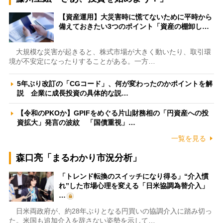
【資産運用】大災害時に慌てないために平時から
備えておきたい3つのポイント「資産の棚卸し…
大規模な災害が起きると、株式市場が大きく動いたり、取引環
境が不安定になったりすることがある。一方…
5年ぶり改訂の「CGコード」、何が変わったのかポイントを解
説 企業に成長投資の具体的な説…
【令和のPKOか】GPIFをめぐる片山財務相の「円資産への投
資拡大」発言の波紋 「国債重視」…
一覧を見る
森口亮「まるわかり市況分析」
「トレンド転換のスイッチになり得る」“介入慣
れ”した市場心理を変える「日米協調為替介入」
…
日米両政府が、約28年ぶりとなる円買いの協調介入に踏み切っ
た。米国も追加介入を辞さない姿勢を示して…