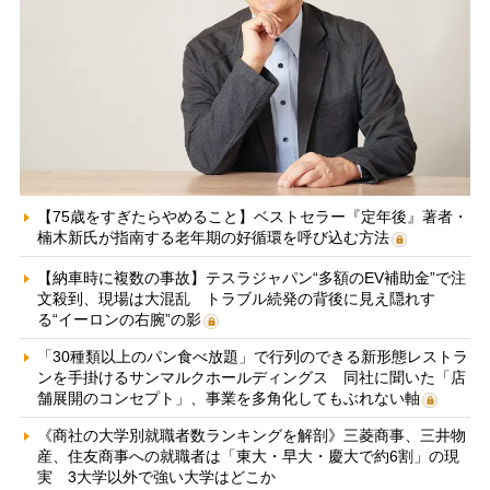
【75歳をすぎたらやめること】ベストセラー『定年後』著者・
楠木新氏が指南する老年期の好循環を呼び込む方法
【納車時に複数の事故】テスラジャパン“多額のEV補助金”で注
文殺到、現場は大混乱 トラブル続発の背後に見え隠れす
る“イーロンの右腕”の影
「30種類以上のパン食べ放題」で行列のできる新形態レストラ
ンを手掛けるサンマルクホールディングス 同社に聞いた「店
舗展開のコンセプト」、事業を多角化してもぶれない軸
《商社の大学別就職者数ランキングを解剖》三菱商事、三井物
産、住友商事への就職者は「東大・早大・慶大で約6割」の現
実 3大学以外で強い大学はどこか