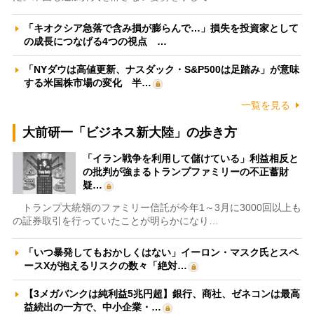
「キオクシア急落で含み損が膨らんで…」損失を投資家として
の成長につなげる4つの視点 …
「NYダウは高値更新、ナスダック・S&P500は足踏み」が意味
する米国株市場の変化 半…
一覧を見る
大前研一「ビジネス新大陸」の歩き方
「イラン戦争を利用して儲けている」利益相反と
の批判が強まるトランプファミリーの不正蓄財
疑…
トランプ大統領のファミリー信託が今年1～3月に3000回以上も
の証券取引を行っていたことが明らかになり…
「いつ暴発してもおかしくはない」イーロン・マスク氏とスペ
ースXが抱えるリスクの数々「絶対…
【3メガバンクは純利益5兆円超】銀行、商社、ゼネコンは最高
益続出の一方で、中小企業・…