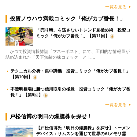
一覧を見る
投資ノウハウ満載コミック「俺がカブ番長！」
「売り時」を逃さないトレンド見極め術 投資コ
ミック「俺がカブ番長！」【第11回】
かつて投資情報雑誌「マネーポスト」にて、圧倒的な情報量が
詰め込まれた「天下無敵の株コミック」とし…
テクニカル分析・集中講義 投資コミック「俺がカブ番長！」
【第10回】
不透明相場に勝つ信用取引の極意 投資コミック「俺がカブ番
長！」【第9回】
一覧を見る
戸松信博の明日の爆騰株を探せ！
【戸松信博氏「明日の爆騰株」を探せ】トーメン
デバイス：サムスンを通じて世界のAIメモリ需