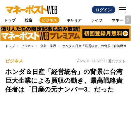
ログイン
トップ
投資
ビジネス
キャリア
ライフ
マネー
トップ
ビジネス
企業・業界
ホンダ＆日産「経営統合」の背景に台湾巨大企
ビジネス
2025.01.09 07:00
週刊ポスト
ホンダ＆日産「経営統合」の背景に台湾
巨大企業による買収の動き、最高戦略責
任者は「日産の元ナンバー3」だった
Loaded
:
100.00%
/
Unmute