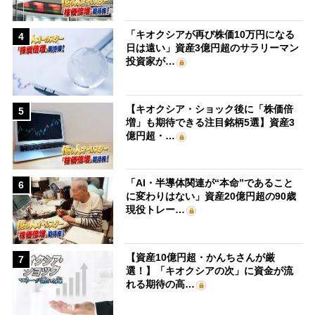
「キオクシアが再び株価10万円になる
4
日は遠い」資産3億円超のサラリーマン
投資家が…
【キオクシア・ショック後に「株価倍
5
増」も期待できる注目銘柄5選】資産3
億円超・…
「AI・半導体関連が“本命”であること
6
に変わりはない」資産20億円超の90歳
現役トレー…
【資産10億円超・かんちさんが厳
7
選！】「キオクシアの次」に資金が流
れる期待の高…