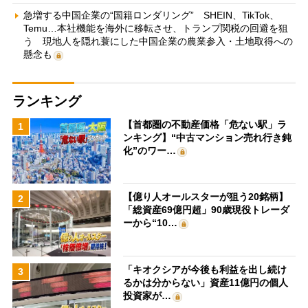
急増する中国企業の“国籍ロンダリング” SHEIN、TikTok、
Temu…本社機能を海外に移転させ、トランプ関税の回避を狙
う 現地人を隠れ蓑にした中国企業の農業参入・土地取得への
懸念も
ランキング
【首都圏の不動産価格「危ない駅」ラ
1
ンキング】“中古マンション売れ行き鈍
化”のワー…
【億り人オールスターが狙う20銘柄】
2
「総資産69億円超」90歳現役トレーダ
ーから“10…
「キオクシアが今後も利益を出し続け
3
るかは分からない」資産11億円の個人
投資家が…