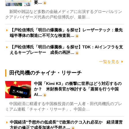
要…
新聞や雑誌など多数の金融メディアに出演するグローバルリン
クアドバイザーズ代表の戸松信博氏が、最新…
【戸松信博氏「明日の爆騰株」を探せ】レーザーテック：最先
端半導体の製造に不可欠な検査装…
【戸松信博氏「明日の爆騰株」を探せ】TDK：AIインフラを支
えるキープレーヤー 成長の再評…
一覧を見る
田代尚機のチャイナ・リサーチ
中国「Kimi K3」の衝撃に世界はどう対応するの
か？ 米財務長官が検討する「蒸留を行う中国
AI…
中国経済に精通する中国株投資の第一人者・田代尚機氏のプレ
ミアム連載「チャイナ・リサーチ」。中国企…
中国経済“予想外の低成長”で政策のテコ入れ必至か 経済運営
方針の修正で成長加速が予想さ…