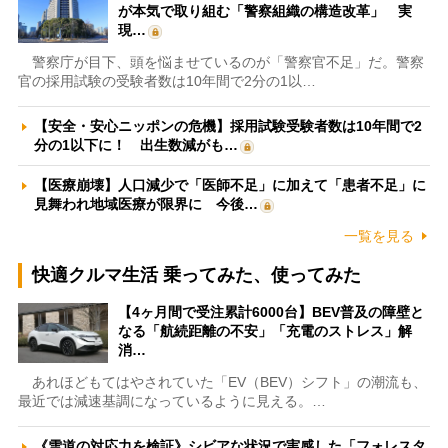
が本気で取り組む「警察組織の構造改革」 実
現…
警察庁が目下、頭を悩ませているのが「警察官不足」だ。警察
官の採用試験の受験者数は10年間で2分の1以…
【安全・安心ニッポンの危機】採用試験受験者数は10年間で2
分の1以下に！ 出生数減がも…
【医療崩壊】人口減少で「医師不足」に加えて「患者不足」に
見舞われ地域医療が限界に 今後…
一覧を見る
快適クルマ生活 乗ってみた、使ってみた
【4ヶ月間で受注累計6000台】BEV普及の障壁と
なる「航続距離の不安」「充電のストレス」解
消…
あれほどもてはやされていた「EV（BEV）シフト」の潮流も、
最近では減速基調になっているように見える。…
《雪道の対応力を検証》シビアな状況で実感した「フォレスタ