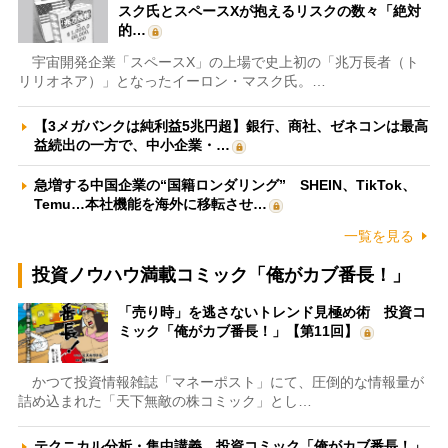
スク氏とスペースXが抱えるリスクの数々「絶対
的…
宇宙開発企業「スペースX」の上場で史上初の「兆万長者（ト
リリオネア）」となったイーロン・マスク氏。…
【3メガバンクは純利益5兆円超】銀行、商社、ゼネコンは最高
益続出の一方で、中小企業・…
急増する中国企業の“国籍ロンダリング” SHEIN、TikTok、
Temu…本社機能を海外に移転させ…
一覧を見る
投資ノウハウ満載コミック「俺がカブ番長！」
「売り時」を逃さないトレンド見極め術 投資コ
ミック「俺がカブ番長！」【第11回】
かつて投資情報雑誌「マネーポスト」にて、圧倒的な情報量が
詰め込まれた「天下無敵の株コミック」とし…
テクニカル分析・集中講義 投資コミック「俺がカブ番長！」