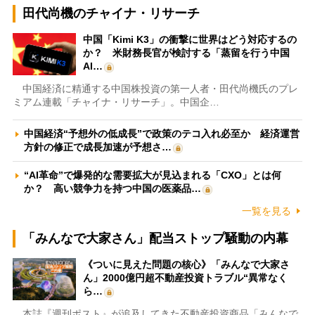
田代尚機のチャイナ・リサーチ
中国「Kimi K3」の衝撃に世界はどう対応するの
か？ 米財務長官が検討する「蒸留を行う中国
AI…
中国経済に精通する中国株投資の第一人者・田代尚機氏のプレ
ミアム連載「チャイナ・リサーチ」。中国企…
中国経済“予想外の低成長”で政策のテコ入れ必至か 経済運営
方針の修正で成長加速が予想さ…
“AI革命”で爆発的な需要拡大が見込まれる「CXO」とは何
か？ 高い競争力を持つ中国の医薬品…
一覧を見る
「みんなで大家さん」配当ストップ騒動の内幕
《ついに見えた問題の核心》「みんなで大家さ
ん」2000億円超不動産投資トラブル“異常なく
ら…
本誌『週刊ポスト』が追及してきた不動産投資商品「みんなで