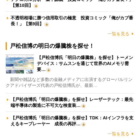
【第10回】
不透明相場に勝つ信用取引の極意 投資コミック「俺がカブ番
長！」【第9回】
一覧を見る
戸松信博の明日の爆騰株を探せ！
【戸松信博氏「明日の爆騰株」を探せ】トーメン
デバイス：サムスンを通じて世界のAIメモリ需
要…
新聞や雑誌など多数の金融メディアに出演するグローバルリン
クアドバイザーズ代表の戸松信博氏が、最新…
【戸松信博氏「明日の爆騰株」を探せ】レーザーテック：最先
端半導体の製造に不可欠な検査装…
【戸松信博氏「明日の爆騰株」を探せ】TDK：AIインフラを支
えるキープレーヤー 成長の再評…
一覧を見る