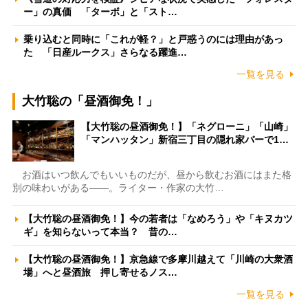
ー」の真価 「ターボ」と「スト…
乗り込むと同時に「これが軽？」と戸惑うのには理由があっ
た 「日産ルークス」さらなる躍進…
一覧を見る
大竹聡の「昼酒御免！」
【大竹聡の昼酒御免！】「ネグローニ」「山崎」
「マンハッタン」新宿三丁目の隠れ家バーで1…
お酒はいつ飲んでもいいものだが、昼から飲むお酒にはまた格
別の味わいがある――。ライター・作家の大竹…
【大竹聡の昼酒御免！】今の若者は「なめろう」や「キヌカツ
ギ」を知らないって本当？ 昔の…
【大竹聡の昼酒御免！】京急線で多摩川越えて「川崎の大衆酒
場」へと昼酒旅 押し寄せるノス…
一覧を見る