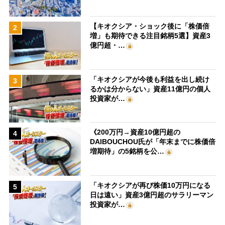
【キオクシア・ショック後に「株価倍
2
増」も期待できる注目銘柄5選】資産3
億円超・…
「キオクシアが今後も利益を出し続け
3
るかは分からない」資産11億円の個人
投資家が…
《200万円→資産10億円超の
4
DAIBOUCHOU氏が「年末までに株価倍
増期待」の5銘柄を公…
「キオクシアが再び株価10万円になる
5
日は遠い」資産3億円超のサラリーマン
投資家が…