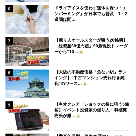
ドライアイスを使わず遺体を保つ「エ
6
ンバーミング」が日本でも普及 1～2
週間は問…
【億り人オールスターが狙う20銘柄】
7
「総資産69億円超」90歳現役トレーダ
ーから“10…
【大阪の不動産価格「危ない駅」ラン
8
キング】“中古マンション売れ行き鈍
化”のワース…
【キオクシア・ショックの後に狙う5銘
9
柄】イベント投資家の億り人・羽根英
樹氏が厳…