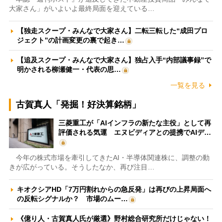
大家さん」がいよいよ最終局面を迎えている…
【独走スクープ・みんなで大家さん】二転三転した“成田プロ
ジェクト”の計画変更の裏で起き…
【追及スクープ・みんなで大家さん】独占入手“内部議事録”で
明かされる柳瀬健一・代表の思…
一覧を見る
古賀真人「発掘！好決算銘柄」
三菱重工が「AIインフラの新たな主役」として再
評価される気運 エヌビディアとの提携でAIデ…
今年の株式市場を牽引してきたAI・半導体関連株に、調整の動
きが広がっている。そうしたなか、再び注目…
キオクシアHD「7万円割れからの急反発」は再びの上昇局面へ
の反転シグナルか？ 市場のムー…
《億り人・古賀真人氏が厳選》野村総合研究所だけじゃない！