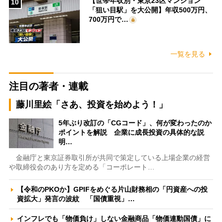
【世帯年収別・東京23区マンション
10
「狙い目駅」を大公開】年収500万円、
700万円で…
一覧を見る
注目の著者・連載
藤川里絵「さあ、投資を始めよう！」
5年ぶり改訂の「CGコード」、何が変わったのか
ポイントを解説 企業に成長投資の具体的な説
明…
金融庁と東京証券取引所が共同で策定している上場企業の経営
や取締役会のあり方を定める「コーポレート…
【令和のPKOか】GPIFをめぐる片山財務相の「円資産への投
資拡大」発言の波紋 「国債重視」…
インフレでも「物価負け」しない金融商品「物価連動国債」に