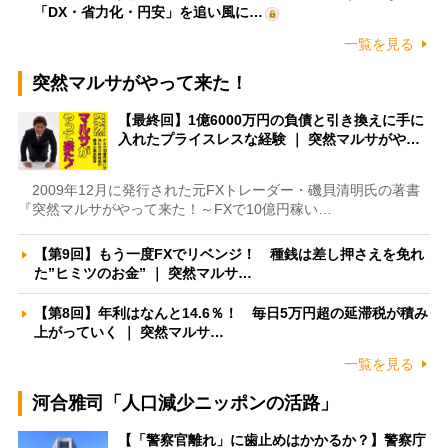
「DX・省力化・円安」を追い風に…
一覧を見る
突然マルサがやって来た！
【最終回】1億6000万円の負債と引き換えに手に
入れたプライスレスな経験 ｜ 突然マルサがや…
2009年12月に発行された元FXトレーダー・磯貝清明氏の著書
『突然マルサがやって来た！～FXで10億円稼い…
【第9回】もう一度FXでリベンジ！ 種銭は差し押さえを免れ
た”ヒミツのお金” ｜ 突然マルサ…
【第8回】年利はなんと14.6％！ 毎日5万円超の延滞税が積み
上がっていく ｜ 突然マルサ…
一覧を見る
河合雅司「人口減少ニッポンの活路」
【「警察官離れ」に歯止めはかかるか？】警察庁