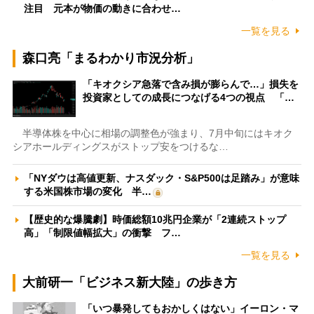
注目 元本が物価の動きに合わせ…
一覧を見る
森口亮「まるわかり市況分析」
「キオクシア急落で含み損が膨らんで…」損失を
投資家としての成長につなげる4つの視点 「…
半導体株を中心に相場の調整色が強まり、7月中旬にはキオク
シアホールディングスがストップ安をつけるな…
「NYダウは高値更新、ナスダック・S&P500は足踏み」が意味
する米国株市場の変化 半…
【歴史的な爆騰劇】時価総額10兆円企業が「2連続ストップ
高」「制限値幅拡大」の衝撃 フ…
一覧を見る
大前研一「ビジネス新大陸」の歩き方
「いつ暴発してもおかしくはない」イーロン・マ