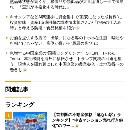
然品薄状態が続くが、模倣品や類似品が大量流通し一部で値崩
れ 「選別が本格化する時代に」
キオクシアなどAI関連株に資金集中で“割安になった成長株”に
投資妙味 資産1.5億円超の坂本慎太郎さんが「絶好の仕込み
時」と考える防衛・食品銘柄を紹介
お酒を提供する店で「出禁」になる客のトホホな生態 嘔吐や
粗相だけじゃない、店側が嫌がる“最悪の客”とは
急増する中国企業の“国籍ロンダリング” SHEIN、TikTok、
Temu…本社機能を海外に移転させ、トランプ関税の回避を狙
う 現地人を隠れ蓑にした中国企業の農業参入・土地取得への
懸念も
関連記事
ランキング
【首都圏の不動産価格「危ない駅」ラ
1
ンキング】“中古マンション売れ行き鈍
化”のワー…