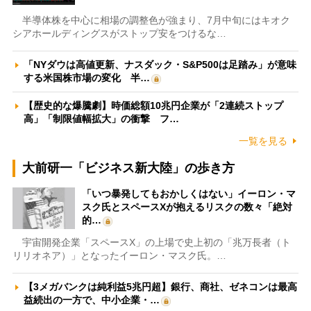
半導体株を中心に相場の調整色が強まり、7月中旬にはキオク
シアホールディングスがストップ安をつけるな…
「NYダウは高値更新、ナスダック・S&P500は足踏み」が意味
する米国株市場の変化 半…
【歴史的な爆騰劇】時価総額10兆円企業が「2連続ストップ
高」「制限値幅拡大」の衝撃 フ…
一覧を見る
大前研一「ビジネス新大陸」の歩き方
「いつ暴発してもおかしくはない」イーロン・マ
スク氏とスペースXが抱えるリスクの数々「絶対
的…
宇宙開発企業「スペースX」の上場で史上初の「兆万長者（ト
リリオネア）」となったイーロン・マスク氏。…
【3メガバンクは純利益5兆円超】銀行、商社、ゼネコンは最高
益続出の一方で、中小企業・…