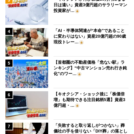
日は遠い」資産3億円超のサラリーマン
投資家が…
「AI・半導体関連が“本命”であること
4
に変わりはない」資産20億円超の90歳
現役トレー…
【首都圏の不動産価格「危ない駅」ラ
5
ンキング】“中古マンション売れ行き鈍
化”のワー…
【キオクシア・ショック後に「株価倍
6
増」も期待できる注目銘柄5選】資産3
億円超・…
「失敗すると取り返しがつかない」葬
7
儀社の手を借りない「DIY葬」の落とし