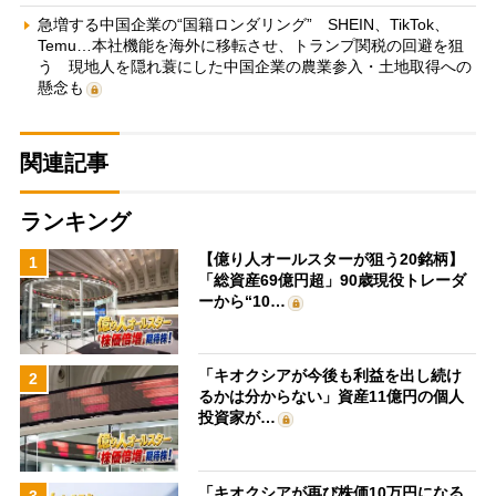
急増する中国企業の“国籍ロンダリング” SHEIN、TikTok、
Temu…本社機能を海外に移転させ、トランプ関税の回避を狙
う 現地人を隠れ蓑にした中国企業の農業参入・土地取得への
懸念も
関連記事
ランキング
【億り人オールスターが狙う20銘柄】
1
「総資産69億円超」90歳現役トレーダ
ーから“10…
「キオクシアが今後も利益を出し続け
2
るかは分からない」資産11億円の個人
投資家が…
「キオクシアが再び株価10万円になる
3