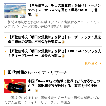
【戸松信博氏「明日の爆騰株」を探せ】トーメン
デバイス：サムスンを通じて世界のAIメモリ需
要…
新聞や雑誌など多数の金融メディアに出演するグローバルリン
クアドバイザーズ代表の戸松信博氏が、最新…
【戸松信博氏「明日の爆騰株」を探せ】レーザーテック：最先
端半導体の製造に不可欠な検査装…
【戸松信博氏「明日の爆騰株」を探せ】TDK：AIインフラを支
えるキープレーヤー 成長の再評…
一覧を見る
田代尚機のチャイナ・リサーチ
中国「Kimi K3」の衝撃に世界はどう対応するの
か？ 米財務長官が検討する「蒸留を行う中国
AI…
中国経済に精通する中国株投資の第一人者・田代尚機氏のプレ
ミアム連載「チャイナ・リサーチ」。中国企…