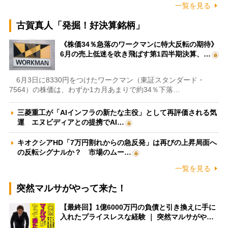
一覧を見る
古賀真人「発掘！好決算銘柄」
《株価34％急落のワークマンに特大反転の期待》
6月の売上低迷を吹き飛ばす第1四半期決算、…
6月3日に8330円をつけたワークマン（東証スタンダード・
7564）の株価は、わずか1カ月あまりで約34％下落…
三菱重工が「AIインフラの新たな主役」として再評価される気
運 エヌビディアとの提携でAI…
キオクシアHD「7万円割れからの急反発」は再びの上昇局面へ
の反転シグナルか？ 市場のムー…
一覧を見る
突然マルサがやって来た！
【最終回】1億6000万円の負債と引き換えに手に
入れたプライスレスな経験 ｜ 突然マルサがや…