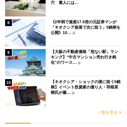
穴 素人には…
《2年弱で資産17.5倍の元証券マンが
8
「キオクシア急落で次に狙う」5銘柄を
公開》10…
【大阪の不動産価格「危ない駅」ラン
9
キング】“中古マンション売れ行き鈍
化”のワース…
【キオクシア・ショックの後に狙う5銘
10
柄】イベント投資家の億り人・羽根英
樹氏が厳…
一覧を見る