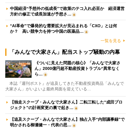
中国経済“予想外の低成長”で政策のテコ入れ必至か 経済運営
方針の修正で成長加速が予想さ…
“AI革命”で爆発的な需要拡大が見込まれる「CXO」とは何
か？ 高い競争力を持つ中国の医薬品…
一覧を見る
「みんなで大家さん」配当ストップ騒動の内幕
《ついに見えた問題の核心》「みんなで大家さ
ん」2000億円超不動産投資トラブル“異常なく
ら…
本誌『週刊ポスト』が追及してきた不動産投資商品「みんなで
大家さん」がいよいよ最終局面を迎えている…
【独走スクープ・みんなで大家さん】二転三転した“成田プロ
ジェクト”の計画変更の裏で起き…
【追及スクープ・みんなで大家さん】独占入手“内部議事録”で
明かされる柳瀬健一・代表の思…