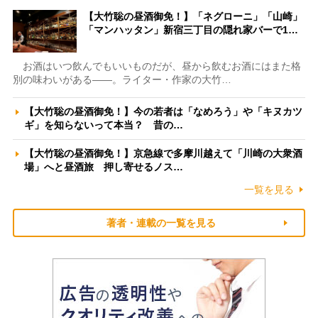
【大竹聡の昼酒御免！】「ネグローニ」「山崎」
「マンハッタン」新宿三丁目の隠れ家バーで1…
お酒はいつ飲んでもいいものだが、昼から飲むお酒にはまた格
別の味わいがある――。ライター・作家の大竹…
【大竹聡の昼酒御免！】今の若者は「なめろう」や「キヌカツ
ギ」を知らないって本当？ 昔の…
【大竹聡の昼酒御免！】京急線で多摩川越えて「川崎の大衆酒
場」へと昼酒旅 押し寄せるノス…
一覧を見る
著者・連載の一覧を見る