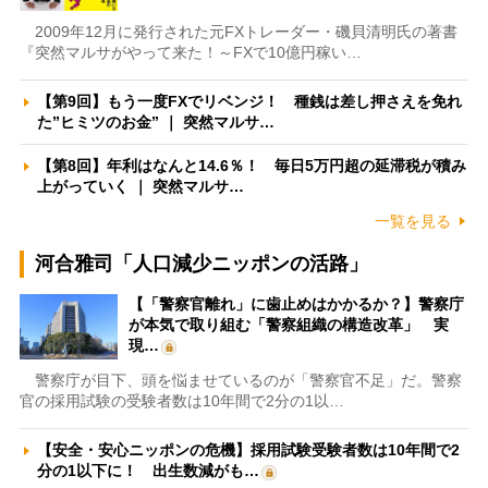
2009年12月に発行された元FXトレーダー・磯貝清明氏の著書
『突然マルサがやって来た！～FXで10億円稼い…
【第9回】もう一度FXでリベンジ！ 種銭は差し押さえを免れ
た”ヒミツのお金” ｜ 突然マルサ…
【第8回】年利はなんと14.6％！ 毎日5万円超の延滞税が積み
上がっていく ｜ 突然マルサ…
一覧を見る
河合雅司「人口減少ニッポンの活路」
【「警察官離れ」に歯止めはかかるか？】警察庁
が本気で取り組む「警察組織の構造改革」 実
現…
警察庁が目下、頭を悩ませているのが「警察官不足」だ。警察
官の採用試験の受験者数は10年間で2分の1以…
【安全・安心ニッポンの危機】採用試験受験者数は10年間で2
分の1以下に！ 出生数減がも…