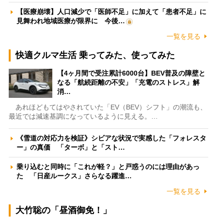
【医療崩壊】人口減少で「医師不足」に加えて「患者不足」に
見舞われ地域医療が限界に 今後…
一覧を見る
快適クルマ生活 乗ってみた、使ってみた
【4ヶ月間で受注累計6000台】BEV普及の障壁と
なる「航続距離の不安」「充電のストレス」解
消…
あれほどもてはやされていた「EV（BEV）シフト」の潮流も、
最近では減速基調になっているように見える。…
《雪道の対応力を検証》シビアな状況で実感した「フォレスタ
ー」の真価 「ターボ」と「スト…
乗り込むと同時に「これが軽？」と戸惑うのには理由があっ
た 「日産ルークス」さらなる躍進…
一覧を見る
大竹聡の「昼酒御免！」