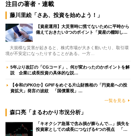
注目の著者・連載
藤川里絵「さあ、投資を始めよう！」
【資産運用】大災害時に慌てないために平時から
備えておきたい3つのポイント「資産の棚卸し…
大規模な災害が起きると、株式市場が大きく動いたり、取引環
境が不安定になったりすることがある。一方…
5年ぶり改訂の「CGコード」、何が変わったのかポイントを解
説 企業に成長投資の具体的な説…
【令和のPKOか】GPIFをめぐる片山財務相の「円資産への投
資拡大」発言の波紋 「国債重視」…
一覧を見る
森口亮「まるわかり市況分析」
「キオクシア急落で含み損が膨らんで…」損失を
投資家としての成長につなげる4つの視点 「…