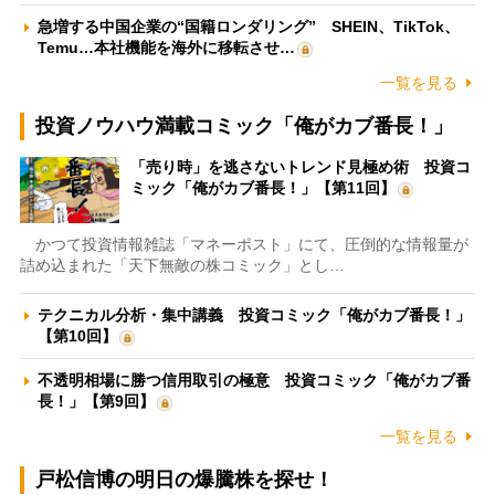
急増する中国企業の“国籍ロンダリング” SHEIN、TikTok、
Temu…本社機能を海外に移転させ…
一覧を見る
投資ノウハウ満載コミック「俺がカブ番長！」
「売り時」を逃さないトレンド見極め術 投資コ
ミック「俺がカブ番長！」【第11回】
かつて投資情報雑誌「マネーポスト」にて、圧倒的な情報量が
詰め込まれた「天下無敵の株コミック」とし…
テクニカル分析・集中講義 投資コミック「俺がカブ番長！」
【第10回】
不透明相場に勝つ信用取引の極意 投資コミック「俺がカブ番
長！」【第9回】
一覧を見る
戸松信博の明日の爆騰株を探せ！