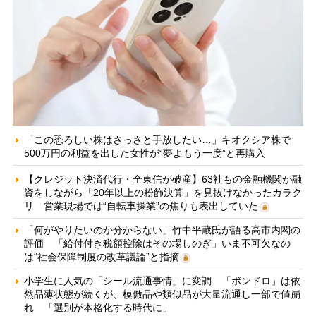
「この恐ろしい株はさっさと手放したい…」キオクシア株で
500万円の利益を出した女性が“夢よもう一度”と再購入
【クレジット決済代行・全東信が破産】63社もの金融機関が融
資をしながら「20年以上の粉飾決算」を見抜けなかったカラク
リ 営業現場では“自転車操業”の焦りも表出していた
「何がやりたいのか分からない」竹中平蔵氏が語る高市内閣の
評価 「給付付き税額控除はその場しのぎ」いま不可欠なの
は“社会保障制度の改革議論”と指摘
小学生に人気の「シール流通事情」に変調 「ボンドロ」は依
然品薄状態が続くが、模倣品や類似品が大量流通し一部で値崩
れ 「選別が本格化する時代に」