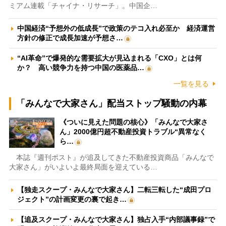
ミアム連載「チャイナ・リサーチ」。中国企…
中国経済“予想外の低成長”で政策のテコ入れ必至か 経済運営
方針の修正で成長加速が予想さ…
“AI革命”で爆発的な需要拡大が見込まれる「CXO」とは何
か？ 高い競争力を持つ中国の医薬品…
一覧を見る
「みんなで大家さん」配当ストップ騒動の内幕
《ついに見えた問題の核心》「みんなで大家さ
ん」2000億円超不動産投資トラブル“異常なく
ら…
本誌『週刊ポスト』が追及してきた不動産投資商品「みんなで
大家さん」がいよいよ最終局面を迎えている…
【独走スクープ・みんなで大家さん】二転三転した“成田プロ
ジェクト”の計画変更の裏で起き…
【追及スクープ・みんなで大家さん】独占入手“内部議事録”で