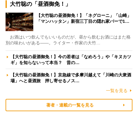
大竹聡の「昼酒御免！」
【大竹聡の昼酒御免！】「ネグローニ」「山崎」
「マンハッタン」新宿三丁目の隠れ家バーで1…
お酒はいつ飲んでもいいものだが、昼から飲むお酒にはまた格
別の味わいがある――。ライター・作家の大竹…
【大竹聡の昼酒御免！】今の若者は「なめろう」や「キヌカツ
ギ」を知らないって本当？ 昔の…
【大竹聡の昼酒御免！】京急線で多摩川越えて「川崎の大衆酒
場」へと昼酒旅 押し寄せるノス…
一覧を見る
著者・連載の一覧を見る