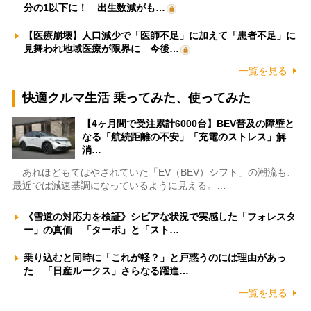
分の1以下に！ 出生数減がも…
【医療崩壊】人口減少で「医師不足」に加えて「患者不足」に
見舞われ地域医療が限界に 今後…
一覧を見る
快適クルマ生活 乗ってみた、使ってみた
【4ヶ月間で受注累計6000台】BEV普及の障壁と
なる「航続距離の不安」「充電のストレス」解
消…
あれほどもてはやされていた「EV（BEV）シフト」の潮流も、
最近では減速基調になっているように見える。…
《雪道の対応力を検証》シビアな状況で実感した「フォレスタ
ー」の真価 「ターボ」と「スト…
乗り込むと同時に「これが軽？」と戸惑うのには理由があっ
た 「日産ルークス」さらなる躍進…
一覧を見る