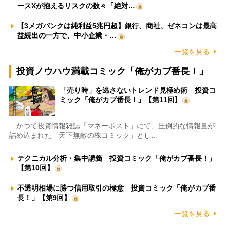
ースXが抱えるリスクの数々「絶対…
【3メガバンクは純利益5兆円超】銀行、商社、ゼネコンは最高
益続出の一方で、中小企業・…
一覧を見る
投資ノウハウ満載コミック「俺がカブ番長！」
「売り時」を逃さないトレンド見極め術 投資コ
ミック「俺がカブ番長！」【第11回】
かつて投資情報雑誌「マネーポスト」にて、圧倒的な情報量が
詰め込まれた「天下無敵の株コミック」とし…
テクニカル分析・集中講義 投資コミック「俺がカブ番長！」
【第10回】
不透明相場に勝つ信用取引の極意 投資コミック「俺がカブ番
長！」【第9回】
一覧を見る