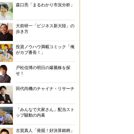
森口亮「まるわかり市況分析」
大前研一「ビジネス新大陸」の
歩き方
投資ノウハウ満載コミック「俺
がカブ番長！」
戸松信博の明日の爆騰株を探
せ！
田代尚機のチャイナ・リサーチ
「みんなで大家さん」配当スト
ップ騒動の内幕
古賀真人「発掘！好決算銘柄」