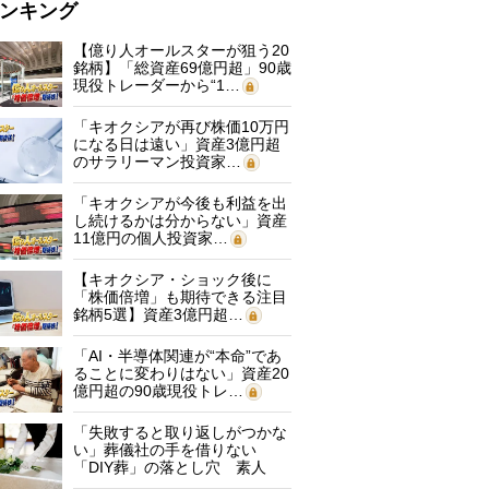
ンキング
【億り人オールスターが狙う20
銘柄】「総資産69億円超」90歳
現役トレーダーから“1…
「キオクシアが再び株価10万円
になる日は遠い」資産3億円超
のサラリーマン投資家…
「キオクシアが今後も利益を出
し続けるかは分からない」資産
11億円の個人投資家…
【キオクシア・ショック後に
「株価倍増」も期待できる注目
銘柄5選】資産3億円超…
「AI・半導体関連が“本命”であ
ることに変わりはない」資産20
億円超の90歳現役トレ…
「失敗すると取り返しがつかな
い」葬儀社の手を借りない
「DIY葬」の落とし穴 素人
に…