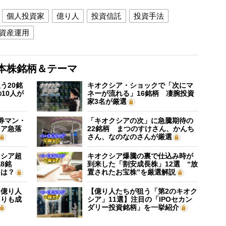
個人投資家
億り人
投資信託
投資手法
資産運用
本株銘柄＆テーマ
う20銘
キオクシア・ショックで「次にマ
10人が
ネーが流れる」16銘柄 凄腕投資
家3名が厳選
証券マン・
「キオクシアの次」に急騰期待の
シア急落
22銘柄 まつのすけさん、かんち
さん、なのなのさんが厳選
クシア超
キオクシア爆騰の裏で仕込み時が
8銘
到来した「割安成長株」12選 “放
”は？
置されたお宝株”を厳選解説
】億り人
【億り人たちが狙う「第2のキオク
よりも成
シア」11選】注目の「IPOセカン
ダリー投資銘柄」を一挙紹介