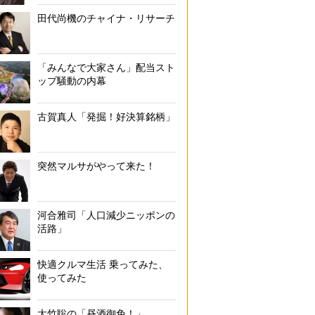
田代尚機のチャイナ・リサーチ
「みんなで大家さん」配当スト
ップ騒動の内幕
古賀真人「発掘！好決算銘柄」
突然マルサがやって来た！
河合雅司「人口減少ニッポンの
活路」
快適クルマ生活 乗ってみた、
使ってみた
大竹聡の「昼酒御免！」