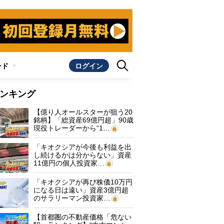
ンド
ログイン
ンキング
【億り人オールスターが狙う20
銘柄】「総資産69億円超」90歳
現役トレーダーから“1…
「キオクシアが今後も利益を出
し続けるかは分からない」資産
11億円の個人投資家…
「キオクシアが再び株価10万円
になる日は遠い」資産3億円超
のサラリーマン投資家…
【首都圏の不動産価格「危ない