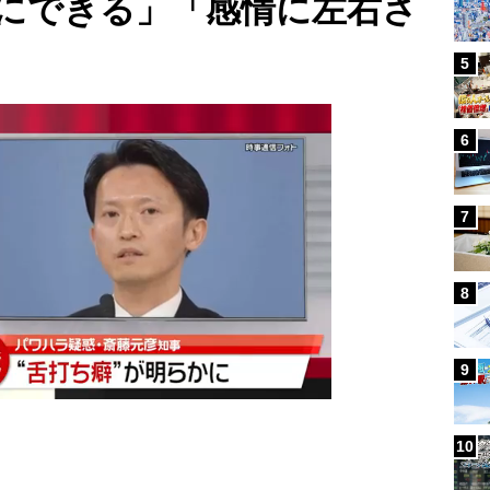
にできる」「感情に左右さ
5
6
7
8
9
10