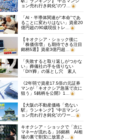
駅」ランキング】“中古マンシ
ョン売れ行き鈍化”のワ…
「AI・半導体関連が“本命”であ
ることに変わりはない」資産20
億円超の90歳現役トレ…
【キオクシア・ショック後に
「株価倍増」も期待できる注目
銘柄5選】資産3億円超…
「失敗すると取り返しがつかな
い」葬儀社の手を借りない
「DIY葬」の落とし穴 素人
に…
《2年弱で資産17.5倍の元証券
マンが「キオクシア急落で次に
狙う」5銘柄を公開》1…
【大阪の不動産価格「危ない
駅」ランキング】“中古マンシ
ョン売れ行き鈍化”のワー…
キオクシア・ショックで「次に
マネーが流れる」16銘柄 AI相
場の裏で割安に放置さ…