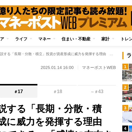
ア
ライフ
マネー
住まい・不動産
家計
トレ
億り人投資家が解説する「長期・分散・積立」投資が資産形成に威力を発揮する理由 「暴落ですら味方にできる」「感情に左右されない」
ラ
1
2025.01.14 16:00
マネーポストWEB
2
17
18
43
＃
＃
～
＃
説する「長期・分散・積
3
形成に威力を発揮する理由
4