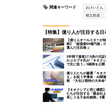
関連キーワード
おけいどん
積立投資
【特集】億り人が注目する日
【億り人オールスターが狙
柄】「総資産69億円超」の
選んだ注目株
2年弱で資産17.5倍の元
かぶカブキ氏が「キオク
で次に狙う」5銘柄を公開
億り人たちが厳選「キオ
え」を狙う半導体・AI関連
柄 “大化け期待の大本命
【キオクシアと同じ構図
たちが注目する「親会社
長しうる子会社銘柄」9選