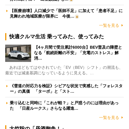
【医療崩壊】人口減少で「医師不足」に加えて「患者不足」に
見舞われ地域医療が限界に 今後…
一覧を見る
快適クルマ生活 乗ってみた、使ってみた
【4ヶ月間で受注累計6000台】BEV普及の障壁と
なる「航続距離の不安」「充電のストレス」解
消…
あれほどもてはやされていた「EV（BEV）シフト」の潮流も、
最近では減速基調になっているように見える。…
《雪道の対応力を検証》シビアな状況で実感した「フォレスタ
ー」の真価 「ターボ」と「スト…
乗り込むと同時に「これが軽？」と戸惑うのには理由があっ
た 「日産ルークス」さらなる躍進…
一覧を見る
大竹聡の「昼酒御免！」