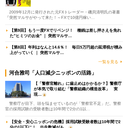
2009年12月に発行された元FXトレーダー・磯貝清明氏の著書
『突然マルサがやって来た！～FXで10億円稼い…
【第9回】もう一度FXでリベンジ！ 種銭は差し押さえを免れ
た”ヒミツのお金” ｜ 突然マルサ…
【第8回】年利はなんと14.6％！ 毎日5万円超の延滞税が積み
上がっていく ｜ 突然マルサ…
一覧を見る
河合雅司「人口減少ニッポンの活路」
【「警察官離れ」に歯止めはかかるか？】警察庁
が本気で取り組む「警察組織の構造改革」 実
現…
警察庁が目下、頭を悩ませているのが「警察官不足」だ。警察
官の採用試験の受験者数は10年間で2分の1以…
【安全・安心ニッポンの危機】採用試験受験者数は10年間で2
分の1以下に！ 出生数減がも…