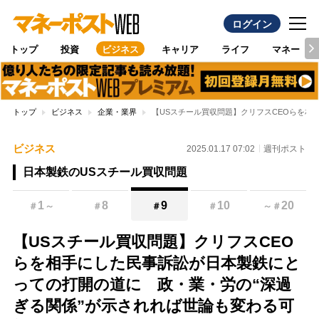
ログイン
トップ
投資
ビジネス
キャリア
ライフ
マネー
トップ
ビジネス
企業・業界
【USスチール買収問題】クリフスCEOらを相
ビジネス
2025.01.17 07:02
週刊ポスト
日本製鉄のUSスチール買収問題
1
8
9
10
20
＃
～
＃
＃
＃
～
＃
【USスチール買収問題】クリフスCEO
らを相手にした民事訴訟が日本製鉄にと
っての打開の道に 政・業・労の“深過
ぎる関係”が示されれば世論も変わる可