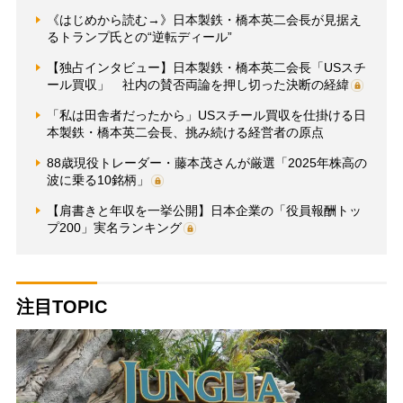
《はじめから読む→》日本製鉄・橋本英二会長が見据え
るトランプ氏との“逆転ディール”
【独占インタビュー】日本製鉄・橋本英二会長「USスチ
ール買収」 社内の賛否両論を押し切った決断の経緯
「私は田舎者だったから」USスチール買収を仕掛ける日
本製鉄・橋本英二会長、挑み続ける経営者の原点
88歳現役トレーダー・藤本茂さんが厳選「2025年株高の
波に乗る10銘柄」
【肩書きと年収を一挙公開】日本企業の「役員報酬トッ
プ200」実名ランキング
注目TOPIC