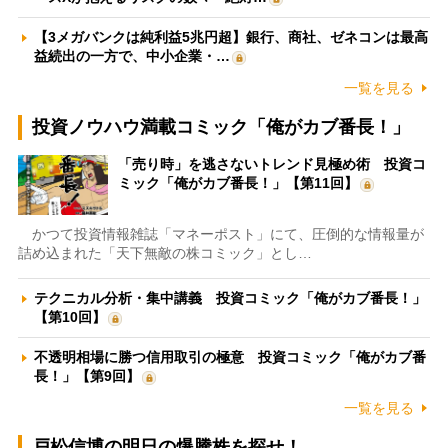
【3メガバンクは純利益5兆円超】銀行、商社、ゼネコンは最高
益続出の一方で、中小企業・…
一覧を見る
投資ノウハウ満載コミック「俺がカブ番長！」
「売り時」を逃さないトレンド見極め術 投資コ
ミック「俺がカブ番長！」【第11回】
かつて投資情報雑誌「マネーポスト」にて、圧倒的な情報量が
詰め込まれた「天下無敵の株コミック」とし…
テクニカル分析・集中講義 投資コミック「俺がカブ番長！」
【第10回】
不透明相場に勝つ信用取引の極意 投資コミック「俺がカブ番
長！」【第9回】
一覧を見る
戸松信博の明日の爆騰株を探せ！