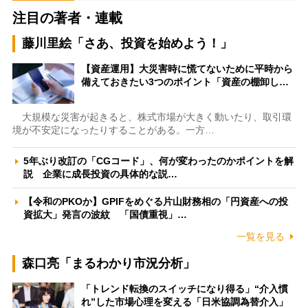
注目の著者・連載
藤川里絵「さあ、投資を始めよう！」
【資産運用】大災害時に慌てないために平時から
備えておきたい3つのポイント「資産の棚卸し…
大規模な災害が起きると、株式市場が大きく動いたり、取引環
境が不安定になったりすることがある。一方…
5年ぶり改訂の「CGコード」、何が変わったのかポイントを解
説 企業に成長投資の具体的な説…
【令和のPKOか】GPIFをめぐる片山財務相の「円資産への投
資拡大」発言の波紋 「国債重視」…
一覧を見る
森口亮「まるわかり市況分析」
「トレンド転換のスイッチになり得る」“介入慣
れ”した市場心理を変える「日米協調為替介入」