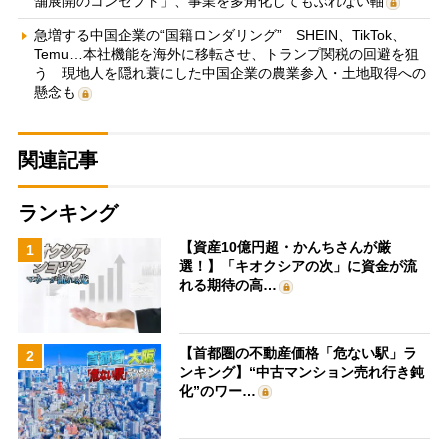
舗展開のコンセプト」、事業を多角化してもぶれない軸
急増する中国企業の“国籍ロンダリング” SHEIN、TikTok、
Temu…本社機能を海外に移転させ、トランプ関税の回避を狙
う 現地人を隠れ蓑にした中国企業の農業参入・土地取得への
懸念も
関連記事
ランキング
【資産10億円超・かんちさんが厳
1
選！】「キオクシアの次」に資金が流
れる期待の高…
【首都圏の不動産価格「危ない駅」ラ
2
ンキング】“中古マンション売れ行き鈍
化”のワー…