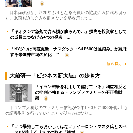
…
日米両政府が、約28年ぶりとなる円買いの協調介入に踏み切っ
た。米国も追加介入を辞さない姿勢を示して…
「キオクシア急落で含み損が膨らんで…」損失を投資家として
の成長につなげる4つの視点 …
「NYダウは高値更新、ナスダック・S&P500は足踏み」が意味
する米国株市場の変化 半…
一覧を見る
大前研一「ビジネス新大陸」の歩き方
「イラン戦争を利用して儲けている」利益相反と
の批判が強まるトランプファミリーの不正蓄財
疑…
トランプ大統領のファミリー信託が今年1～3月に3000回以上も
の証券取引を行っていたことが明らかになり…
「いつ暴発してもおかしくはない」イーロン・マスク氏とスペ
ースXが抱えるリスクの数々「絶対…