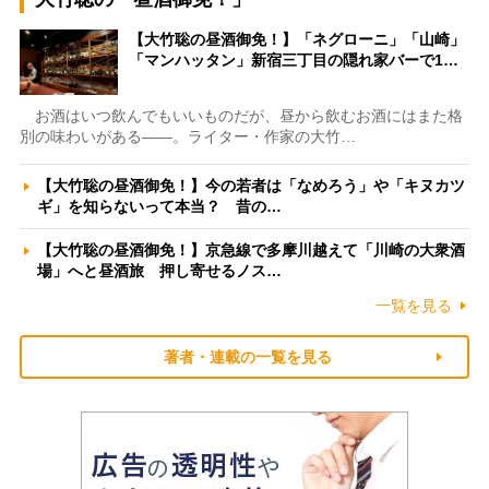
【大竹聡の昼酒御免！】「ネグローニ」「山崎」
「マンハッタン」新宿三丁目の隠れ家バーで1…
お酒はいつ飲んでもいいものだが、昼から飲むお酒にはまた格
別の味わいがある――。ライター・作家の大竹…
【大竹聡の昼酒御免！】今の若者は「なめろう」や「キヌカツ
ギ」を知らないって本当？ 昔の…
【大竹聡の昼酒御免！】京急線で多摩川越えて「川崎の大衆酒
場」へと昼酒旅 押し寄せるノス…
一覧を見る
著者・連載の一覧を見る