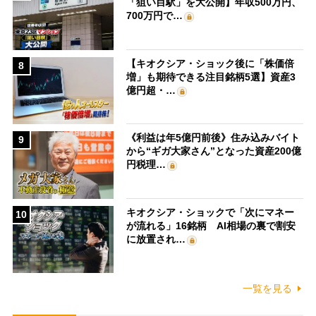
「狙い目駅」を大公開】年収500万円、
700万円で…
【キオクシア・ショック後に「株価倍
8
増」も期待できる注目銘柄5選】資産3
億円超・…
《利益は年5億円前後》住み込みバイト
9
から“ギガ大家さん”となった資産200億
円税理…
キオクシア・ショックで「次にマネー
10
が流れる」16銘柄 AI相場の裏で割安
に放置され…
一覧を見る