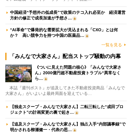
中国経済“予想外の低成長”で政策のテコ入れ必至か 経済運営
方針の修正で成長加速が予想さ…
“AI革命”で爆発的な需要拡大が見込まれる「CXO」とは何
か？ 高い競争力を持つ中国の医薬品…
一覧を見る
「みんなで大家さん」配当ストップ騒動の内幕
《ついに見えた問題の核心》「みんなで大家さ
ん」2000億円超不動産投資トラブル“異常なく
ら…
本誌『週刊ポスト』が追及してきた不動産投資商品「みんなで
大家さん」がいよいよ最終局面を迎えている…
【独走スクープ・みんなで大家さん】二転三転した“成田プロ
ジェクト”の計画変更の裏で起き…
【追及スクープ・みんなで大家さん】独占入手“内部議事録”で
明かされる柳瀬健一・代表の思…