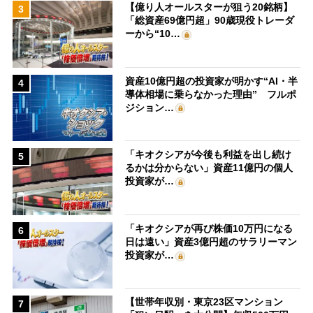
【億り人オールスターが狙う20銘柄】
3
「総資産69億円超」90歳現役トレーダ
ーから“10…
資産10億円超の投資家が明かす“AI・半
4
導体相場に乗らなかった理由” フルポ
ジション…
「キオクシアが今後も利益を出し続け
5
るかは分からない」資産11億円の個人
投資家が…
「キオクシアが再び株価10万円になる
6
日は遠い」資産3億円超のサラリーマン
投資家が…
【世帯年収別・東京23区マンション
7