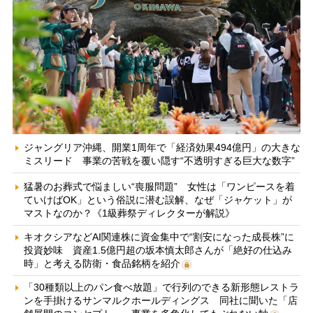
ジャングリア沖縄、開業1周年で「経済効果494億円」の大きな
ミスリード 事業の苦戦を覆い隠す“不透明すぎる巨大な数字”
猛暑のお葬式で悩ましい“喪服問題” 女性は「ワンピースを着
ていけばOK」という俗説に潜む誤解、なぜ「ジャケット」が
マストなのか？《1級葬祭ディレクターが解説》
キオクシアなどAI関連株に資金集中で“割安になった成長株”に
投資妙味 資産1.5億円超の坂本慎太郎さんが「絶好の仕込み
時」と考える防衛・食品銘柄を紹介
「30種類以上のパン食べ放題」で行列のできる新形態レストラ
ンを手掛けるサンマルクホールディングス 同社に聞いた「店