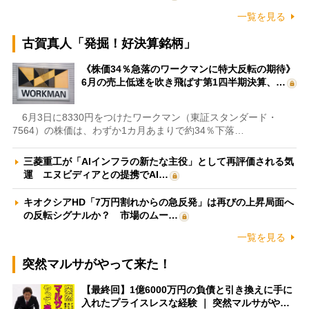
一覧を見る
古賀真人「発掘！好決算銘柄」
《株価34％急落のワークマンに特大反転の期待》
6月の売上低迷を吹き飛ばす第1四半期決算、…
6月3日に8330円をつけたワークマン（東証スタンダード・
7564）の株価は、わずか1カ月あまりで約34％下落…
三菱重工が「AIインフラの新たな主役」として再評価される気
運 エヌビディアとの提携でAI…
キオクシアHD「7万円割れからの急反発」は再びの上昇局面へ
の反転シグナルか？ 市場のムー…
一覧を見る
突然マルサがやって来た！
【最終回】1億6000万円の負債と引き換えに手に
入れたプライスレスな経験 ｜ 突然マルサがや…