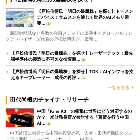
【戸松信博氏「明日の爆騰株」を探せ】トーメン
デバイス：サムスンを通じて世界のAIメモリ需
要…
新聞や雑誌など多数の金融メディアに出演するグローバルリン
クアドバイザーズ代表の戸松信博氏が、最新…
【戸松信博氏「明日の爆騰株」を探せ】レーザーテック：最先
端半導体の製造に不可欠な検査装…
【戸松信博氏「明日の爆騰株」を探せ】TDK：AIインフラを支
えるキープレーヤー 成長の再評…
一覧を見る
田代尚機のチャイナ・リサーチ
中国「Kimi K3」の衝撃に世界はどう対応するの
か？ 米財務長官が検討する「蒸留を行う中国
AI…
中国経済に精通する中国株投資の第一人者・田代尚機氏のプレ
ミアム連載「チャイナ・リサーチ」。中国企…