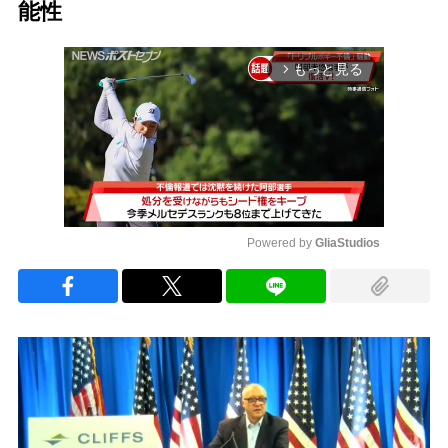
能性
もっと見る
arrow_forward_ios
Powered by 
GliaStudios
Mute