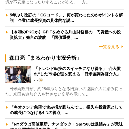
境が不安定になったりすることがある。一方…
5年ぶり改訂の「CGコード」、何が変わったのかポイントを解
説 企業に成長投資の具体的な説…
【令和のPKOか】GPIFをめぐる片山財務相の「円資産への投
資拡大」発言の波紋 「国債重視」…
一覧を見る
森口亮「まるわかり市況分析」
「トレンド転換のスイッチになり得る」“介入慣
れ”した市場心理を変える「日米協調為替介入」
…
日米両政府が、約28年ぶりとなる円買いの協調介入に踏み切っ
た。米国も追加介入を辞さない姿勢を示して…
「キオクシア急落で含み損が膨らんで…」損失を投資家として
の成長につなげる4つの視点 …
「NYダウは高値更新、ナスダック・S&P500は足踏み」が意味