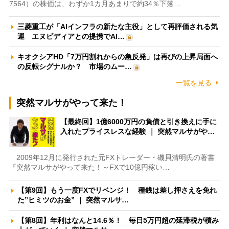
7564）の株価は、わずか1カ月あまりで約34％下落…
三菱重工が「AIインフラの新たな主役」として再評価される気
運 エヌビディアとの提携でAI…
キオクシアHD「7万円割れからの急反発」は再びの上昇局面へ
の反転シグナルか？ 市場のムー…
一覧を見る
突然マルサがやって来た！
【最終回】1億6000万円の負債と引き換えに手に
入れたプライスレスな経験 ｜ 突然マルサがや…
2009年12月に発行された元FXトレーダー・磯貝清明氏の著書
『突然マルサがやって来た！～FXで10億円稼い…
【第9回】もう一度FXでリベンジ！ 種銭は差し押さえを免れ
た”ヒミツのお金” ｜ 突然マルサ…
【第8回】年利はなんと14.6％！ 毎日5万円超の延滞税が積み