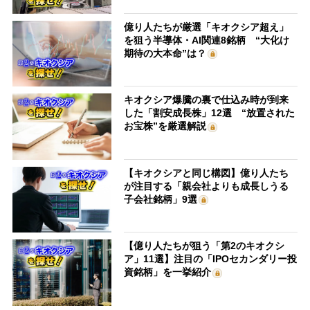
億り人たちが厳選「キオクシア超え」
を狙う半導体・AI関連8銘柄 “大化け
期待の大本命”は？
キオクシア爆騰の裏で仕込み時が到来
した「割安成長株」12選 “放置された
お宝株”を厳選解説
【キオクシアと同じ構図】億り人たち
が注目する「親会社よりも成長しうる
子会社銘柄」9選
【億り人たちが狙う「第2のキオクシ
ア」11選】注目の「IPOセカンダリー投
資銘柄」を一挙紹介