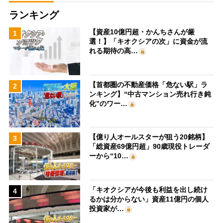
ランキング
【資産10億円超・かんちさんが厳
1
選！】「キオクシアの次」に資金が流
れる期待の高…
【首都圏の不動産価格「危ない駅」ラ
2
ンキング】“中古マンション売れ行き鈍
化”のワー…
【億り人オールスターが狙う20銘柄】
3
「総資産69億円超」90歳現役トレーダ
ーから“10…
「キオクシアが今後も利益を出し続け
4
るかは分からない」資産11億円の個人
投資家が…