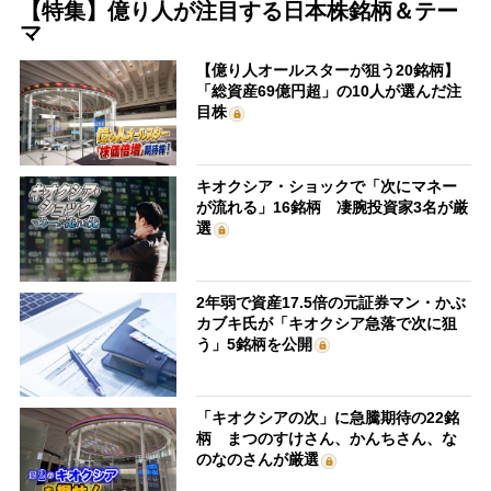
【特集】億り人が注目する日本株銘柄＆テー
マ
【億り人オールスターが狙う20銘柄】
「総資産69億円超」の10人が選んだ注
目株
キオクシア・ショックで「次にマネー
が流れる」16銘柄 凄腕投資家3名が厳
選
2年弱で資産17.5倍の元証券マン・かぶ
カブキ氏が「キオクシア急落で次に狙
う」5銘柄を公開
「キオクシアの次」に急騰期待の22銘
柄 まつのすけさん、かんちさん、な
のなのさんが厳選