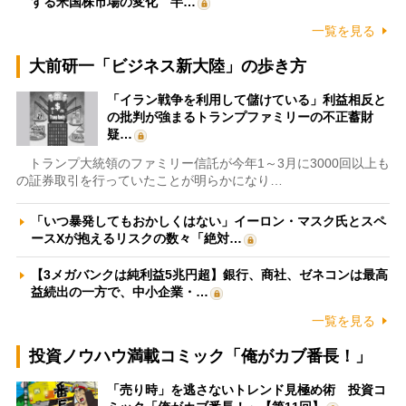
する米国株市場の変化 半…
一覧を見る
大前研一「ビジネス新大陸」の歩き方
「イラン戦争を利用して儲けている」利益相反と
の批判が強まるトランプファミリーの不正蓄財
疑…
トランプ大統領のファミリー信託が今年1～3月に3000回以上も
の証券取引を行っていたことが明らかになり…
「いつ暴発してもおかしくはない」イーロン・マスク氏とスペ
ースXが抱えるリスクの数々「絶対…
【3メガバンクは純利益5兆円超】銀行、商社、ゼネコンは最高
益続出の一方で、中小企業・…
一覧を見る
投資ノウハウ満載コミック「俺がカブ番長！」
「売り時」を逃さないトレンド見極め術 投資コ