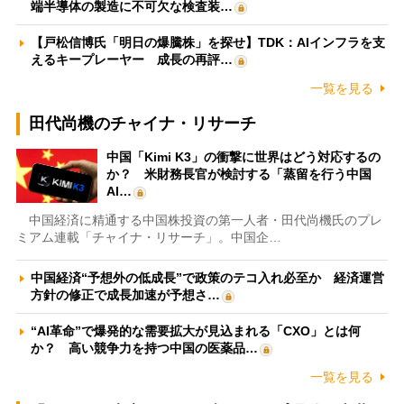
端半導体の製造に不可欠な検査装…
【戸松信博氏「明日の爆騰株」を探せ】TDK：AIインフラを支
えるキープレーヤー 成長の再評…
一覧を見る
田代尚機のチャイナ・リサーチ
中国「Kimi K3」の衝撃に世界はどう対応するの
か？ 米財務長官が検討する「蒸留を行う中国
AI…
中国経済に精通する中国株投資の第一人者・田代尚機氏のプレ
ミアム連載「チャイナ・リサーチ」。中国企…
中国経済“予想外の低成長”で政策のテコ入れ必至か 経済運営
方針の修正で成長加速が予想さ…
“AI革命”で爆発的な需要拡大が見込まれる「CXO」とは何
か？ 高い競争力を持つ中国の医薬品…
一覧を見る