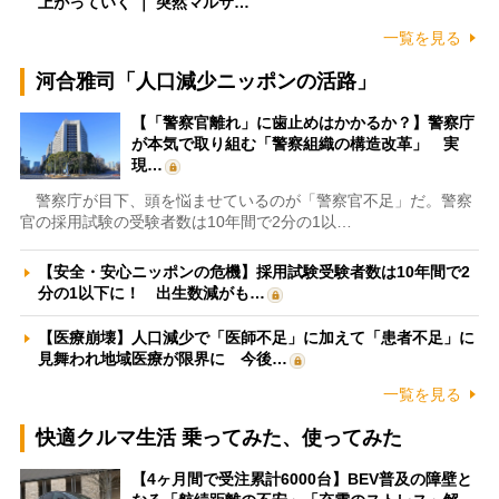
上がっていく ｜ 突然マルサ…
一覧を見る
河合雅司「人口減少ニッポンの活路」
【「警察官離れ」に歯止めはかかるか？】警察庁
が本気で取り組む「警察組織の構造改革」 実
現…
警察庁が目下、頭を悩ませているのが「警察官不足」だ。警察
官の採用試験の受験者数は10年間で2分の1以…
【安全・安心ニッポンの危機】採用試験受験者数は10年間で2
分の1以下に！ 出生数減がも…
【医療崩壊】人口減少で「医師不足」に加えて「患者不足」に
見舞われ地域医療が限界に 今後…
一覧を見る
快適クルマ生活 乗ってみた、使ってみた
【4ヶ月間で受注累計6000台】BEV普及の障壁と