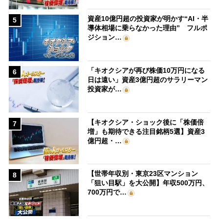
資産10億円超の投資家が明かす“AI・半
5
導体相場に乗らなかった理由” フルポ
ジション…
「キオクシアが再び株価10万円になる
6
日は遠い」資産3億円超のサラリーマン
投資家が…
【キオクシア・ショック後に「株価倍
7
増」も期待できる注目銘柄5選】資産3
億円超・…
【世帯年収別・東京23区マンション
8
「狙い目駅」を大公開】年収500万円、
700万円で…