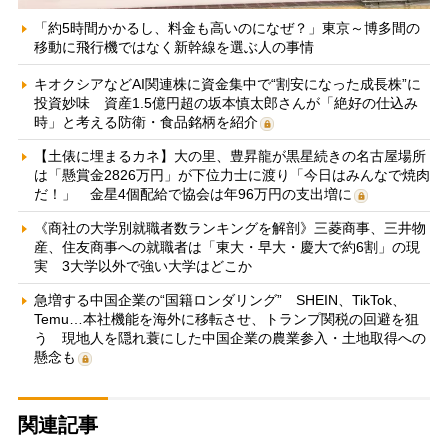
「約5時間かかるし、料金も高いのになぜ？」東京～博多間の
移動に飛行機ではなく新幹線を選ぶ人の事情
キオクシアなどAI関連株に資金集中で“割安になった成長株”に
投資妙味 資産1.5億円超の坂本慎太郎さんが「絶好の仕込み
時」と考える防衛・食品銘柄を紹介
【土俵に埋まるカネ】大の里、豊昇龍が黒星続きの名古屋場所
は「懸賞金2826万円」が下位力士に渡り「今日はみんなで焼肉
だ！」 金星4個配給で協会は年96万円の支出増に
《商社の大学別就職者数ランキングを解剖》三菱商事、三井物
産、住友商事への就職者は「東大・早大・慶大で約6割」の現
実 3大学以外で強い大学はどこか
急増する中国企業の“国籍ロンダリング” SHEIN、TikTok、
Temu…本社機能を海外に移転させ、トランプ関税の回避を狙
う 現地人を隠れ蓑にした中国企業の農業参入・土地取得への
懸念も
関連記事