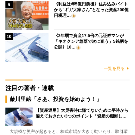
《利益は年5億円前後》住み込みバイト
9
から“ギガ大家さん”となった資産200億
円税理…
《2年弱で資産17.5倍の元証券マンが
10
「キオクシア急落で次に狙う」5銘柄を
公開》10…
一覧を見る
注目の著者・連載
藤川里絵「さあ、投資を始めよう！」
【資産運用】大災害時に慌てないために平時から
備えておきたい3つのポイント「資産の棚卸し…
大規模な災害が起きると、株式市場が大きく動いたり、取引環