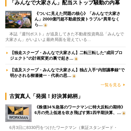
「みんなで大家さん」配当ストップ騒動の内幕
《ついに見えた問題の核心》「みんなで大家さ
ん」2000億円超不動産投資トラブル“異常なく
ら…
本誌『週刊ポスト』が追及してきた不動産投資商品「みんなで
大家さん」がいよいよ最終局面を迎えている…
【独走スクープ・みんなで大家さん】二転三転した“成田プロ
ジェクト”の計画変更の裏で起き…
【追及スクープ・みんなで大家さん】独占入手“内部議事録”で
明かされる柳瀬健一・代表の思…
一覧を見る
古賀真人「発掘！好決算銘柄」
《株価34％急落のワークマンに特大反転の期待》
6月の売上低迷を吹き飛ばす第1四半期決算、…
6月3日に8330円をつけたワークマン（東証スタンダード・