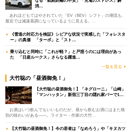
なる「航続距離の不安」「充電のストレス」解
消…
あれほどもてはやされていた「EV（BEV）シフト」の潮流も、
最近では減速基調になっているように見える。…
《雪道の対応力を検証》シビアな状況で実感した「フォレスタ
ー」の真価 「ターボ」と「スト…
乗り込むと同時に「これが軽？」と戸惑うのには理由があっ
た 「日産ルークス」さらなる躍進…
一覧を見る
大竹聡の「昼酒御免！」
【大竹聡の昼酒御免！】「ネグローニ」「山崎」
「マンハッタン」新宿三丁目の隠れ家バーで1…
お酒はいつ飲んでもいいものだが、昼から飲むお酒にはまた格
別の味わいがある――。ライター・作家の大竹…
【大竹聡の昼酒御免！】今の若者は「なめろう」や「キヌカツ