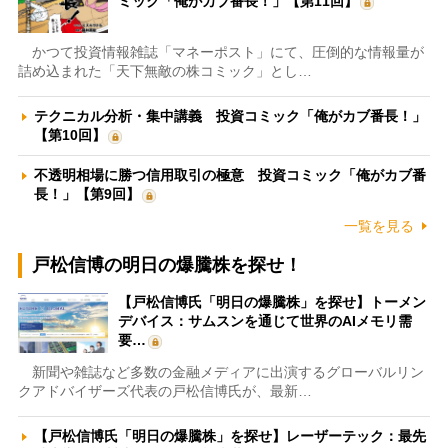
ミック「俺がカブ番長！」【第11回】
かつて投資情報雑誌「マネーポスト」にて、圧倒的な情報量が
詰め込まれた「天下無敵の株コミック」とし…
テクニカル分析・集中講義 投資コミック「俺がカブ番長！」
【第10回】
不透明相場に勝つ信用取引の極意 投資コミック「俺がカブ番
長！」【第9回】
一覧を見る
戸松信博の明日の爆騰株を探せ！
【戸松信博氏「明日の爆騰株」を探せ】トーメン
デバイス：サムスンを通じて世界のAIメモリ需
要…
新聞や雑誌など多数の金融メディアに出演するグローバルリン
クアドバイザーズ代表の戸松信博氏が、最新…
【戸松信博氏「明日の爆騰株」を探せ】レーザーテック：最先