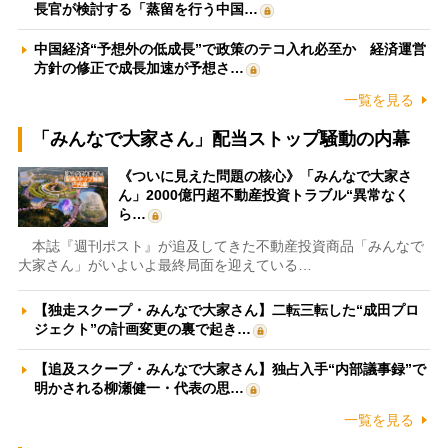
長官が検討する「蒸留を行う中国…
中国経済“予想外の低成長”で政策のテコ入れ必至か 経済運営
方針の修正で成長加速が予想さ…
一覧を見る
「みんなで大家さん」配当ストップ騒動の内幕
《ついに見えた問題の核心》「みんなで大家さ
ん」2000億円超不動産投資トラブル“異常なく
ら…
本誌『週刊ポスト』が追及してきた不動産投資商品「みんなで
大家さん」がいよいよ最終局面を迎えている…
【独走スクープ・みんなで大家さん】二転三転した“成田プロ
ジェクト”の計画変更の裏で起き…
【追及スクープ・みんなで大家さん】独占入手“内部議事録”で
明かされる柳瀬健一・代表の思…
一覧を見る