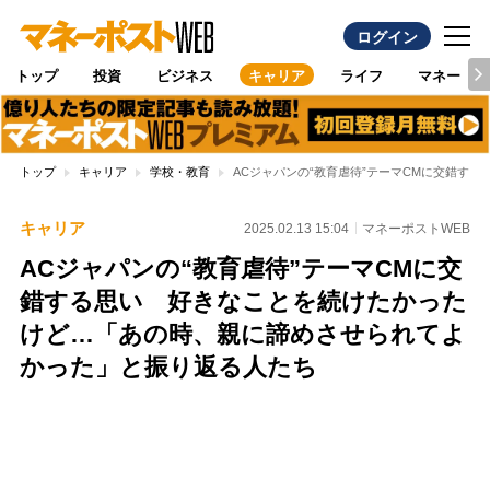
ログイン
トップ
投資
ビジネス
キャリア
ライフ
マネー
トップ
キャリア
学校・教育
ACジャパンの“教育虐待”テーマCMに交錯す
キャリア
2025.02.13 15:04
マネーポストWEB
ACジャパンの“教育虐待”テーマCMに交
錯する思い 好きなことを続けたかった
けど…「あの時、親に諦めさせられてよ
かった」と振り返る人たち
Loaded
:
100.00%
/
Unmute