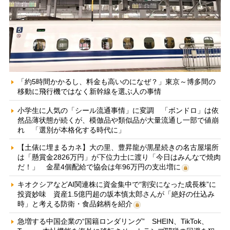
「約5時間かかるし、料金も高いのになぜ？」東京～博多間の
移動に飛行機ではなく新幹線を選ぶ人の事情
小学生に人気の「シール流通事情」に変調 「ボンドロ」は依
然品薄状態が続くが、模倣品や類似品が大量流通し一部で値崩
れ 「選別が本格化する時代に」
【土俵に埋まるカネ】大の里、豊昇龍が黒星続きの名古屋場所
は「懸賞金2826万円」が下位力士に渡り「今日はみんなで焼肉
だ！」 金星4個配給で協会は年96万円の支出増に
キオクシアなどAI関連株に資金集中で“割安になった成長株”に
投資妙味 資産1.5億円超の坂本慎太郎さんが「絶好の仕込み
時」と考える防衛・食品銘柄を紹介
急増する中国企業の“国籍ロンダリング” SHEIN、TikTok、