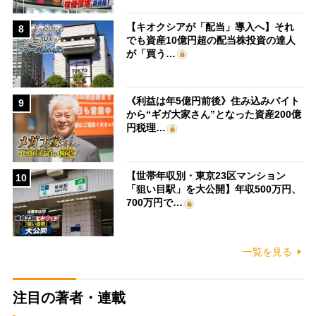
【キオクシアが「配当」導入へ】それ
8
でも資産10億円超の配当株投資の達人
が「買う…
《利益は年5億円前後》住み込みバイト
9
から“ギガ大家さん”となった資産200億
円税理…
【世帯年収別・東京23区マンション
10
「狙い目駅」を大公開】年収500万円、
700万円で…
一覧を見る
注目の著者・連載