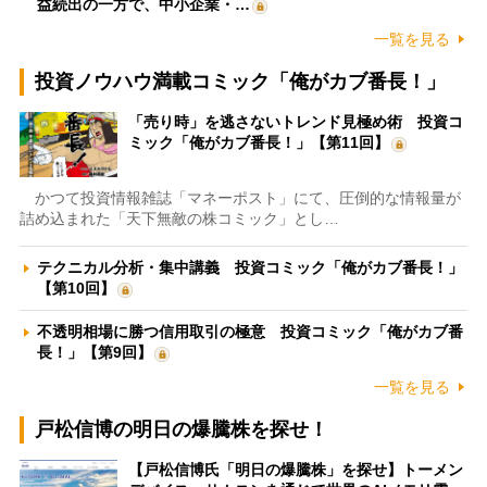
益続出の一方で、中小企業・…
一覧を見る
投資ノウハウ満載コミック「俺がカブ番長！」
「売り時」を逃さないトレンド見極め術 投資コ
ミック「俺がカブ番長！」【第11回】
かつて投資情報雑誌「マネーポスト」にて、圧倒的な情報量が
詰め込まれた「天下無敵の株コミック」とし…
テクニカル分析・集中講義 投資コミック「俺がカブ番長！」
【第10回】
不透明相場に勝つ信用取引の極意 投資コミック「俺がカブ番
長！」【第9回】
一覧を見る
戸松信博の明日の爆騰株を探せ！
【戸松信博氏「明日の爆騰株」を探せ】トーメン