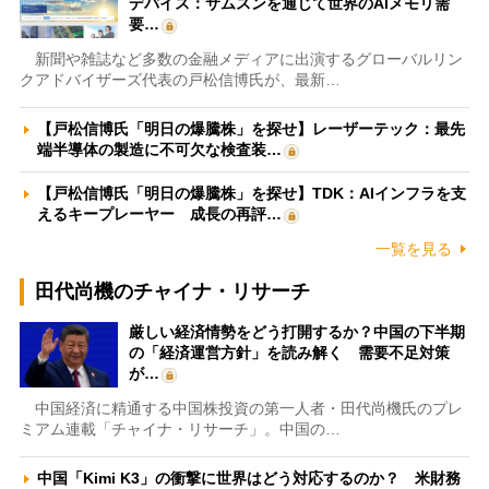
デバイス：サムスンを通じて世界のAIメモリ需
要…
新聞や雑誌など多数の金融メディアに出演するグローバルリン
クアドバイザーズ代表の戸松信博氏が、最新…
【戸松信博氏「明日の爆騰株」を探せ】レーザーテック：最先
端半導体の製造に不可欠な検査装…
【戸松信博氏「明日の爆騰株」を探せ】TDK：AIインフラを支
えるキープレーヤー 成長の再評…
一覧を見る
田代尚機のチャイナ・リサーチ
厳しい経済情勢をどう打開するか？中国の下半期
の「経済運営方針」を読み解く 需要不足対策
が…
中国経済に精通する中国株投資の第一人者・田代尚機氏のプレ
ミアム連載「チャイナ・リサーチ」。中国の…
中国「Kimi K3」の衝撃に世界はどう対応するのか？ 米財務