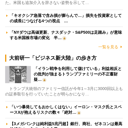
た。米国も追加介入を辞さない姿勢を示して…
「キオクシア急落で含み損が膨らんで…」損失を投資家として
の成長につなげる4つの視点 …
「NYダウは高値更新、ナスダック・S&P500は足踏み」が意味
する米国株市場の変化 半…
一覧を見る
大前研一「ビジネス新大陸」の歩き方
「イラン戦争を利用して儲けている」利益相反と
の批判が強まるトランプファミリーの不正蓄財
疑…
トランプ大統領のファミリー信託が今年1～3月に3000回以上も
の証券取引を行っていたことが明らかになり…
「いつ暴発してもおかしくはない」イーロン・マスク氏とスペ
ースXが抱えるリスクの数々「絶対…
【3メガバンクは純利益5兆円超】銀行、商社、ゼネコンは最高