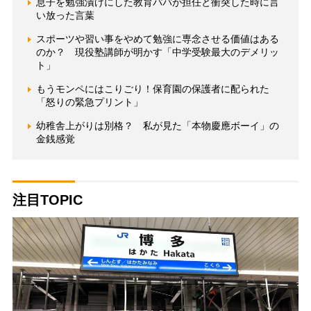
息子を勉強漬けにした教育パパが担任と衝突した時に言
い放った言葉
スポーツや習い事をやめて勉強に専念させる価値はある
のか？ 現役塾講師が明かす「中学受験最大のデメリッ
ト」
もうモンペにはこりごり！保育園の保護者に配られた
「怒りの緊急プリント」
幼稚舎上がりは別格？ 私が見た「本物慶應ボーイ」の
金銭感覚
注目TOPIC