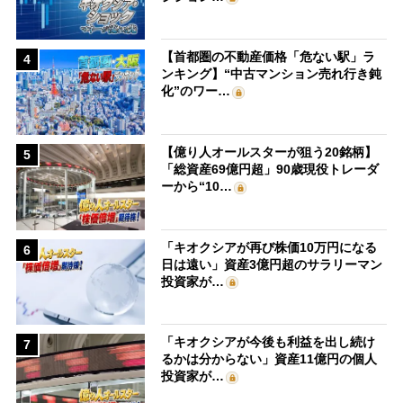
【首都圏の不動産価格「危ない駅」ラ
4
ンキング】“中古マンション売れ行き鈍
化”のワー…
【億り人オールスターが狙う20銘柄】
5
「総資産69億円超」90歳現役トレーダ
ーから“10…
「キオクシアが再び株価10万円になる
6
日は遠い」資産3億円超のサラリーマン
投資家が…
「キオクシアが今後も利益を出し続け
7
るかは分からない」資産11億円の個人
投資家が…