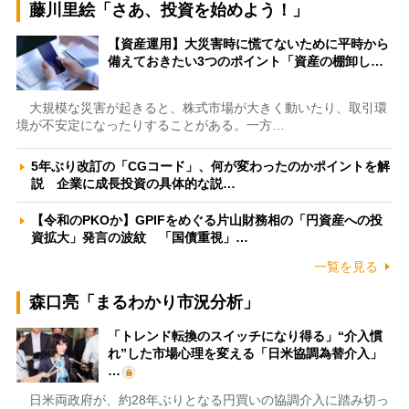
藤川里絵「さあ、投資を始めよう！」
【資産運用】大災害時に慌てないために平時から
備えておきたい3つのポイント「資産の棚卸し…
大規模な災害が起きると、株式市場が大きく動いたり、取引環
境が不安定になったりすることがある。一方…
5年ぶり改訂の「CGコード」、何が変わったのかポイントを解
説 企業に成長投資の具体的な説…
【令和のPKOか】GPIFをめぐる片山財務相の「円資産への投
資拡大」発言の波紋 「国債重視」…
一覧を見る
森口亮「まるわかり市況分析」
「トレンド転換のスイッチになり得る」“介入慣
れ”した市場心理を変える「日米協調為替介入」
…
日米両政府が、約28年ぶりとなる円買いの協調介入に踏み切っ