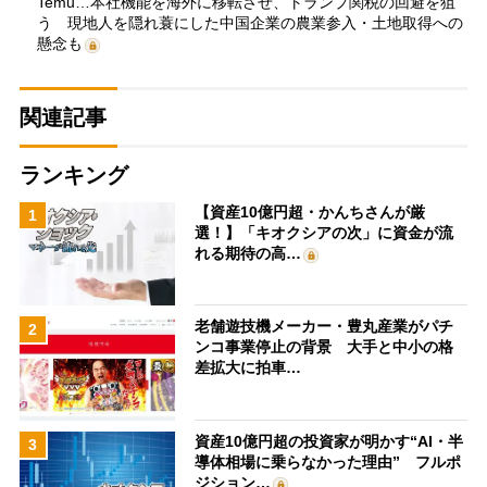
Temu…本社機能を海外に移転させ、トランプ関税の回避を狙
う 現地人を隠れ蓑にした中国企業の農業参入・土地取得への
懸念も
関連記事
ランキング
【資産10億円超・かんちさんが厳
1
選！】「キオクシアの次」に資金が流
れる期待の高…
老舗遊技機メーカー・豊丸産業がパチ
2
ンコ事業停止の背景 大手と中小の格
差拡大に拍車…
資産10億円超の投資家が明かす“AI・半
3
導体相場に乗らなかった理由” フルポ
ジション…