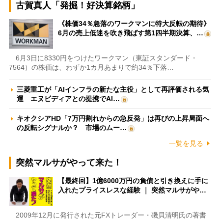
古賀真人「発掘！好決算銘柄」
《株価34％急落のワークマンに特大反転の期待》
6月の売上低迷を吹き飛ばす第1四半期決算、…
6月3日に8330円をつけたワークマン（東証スタンダード・
7564）の株価は、わずか1カ月あまりで約34％下落…
三菱重工が「AIインフラの新たな主役」として再評価される気
運 エヌビディアとの提携でAI…
キオクシアHD「7万円割れからの急反発」は再びの上昇局面へ
の反転シグナルか？ 市場のムー…
一覧を見る
突然マルサがやって来た！
【最終回】1億6000万円の負債と引き換えに手に
入れたプライスレスな経験 ｜ 突然マルサがや…
2009年12月に発行された元FXトレーダー・磯貝清明氏の著書