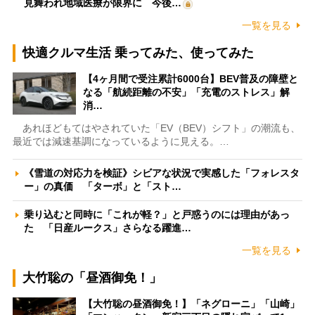
見舞われ地域医療が限界に 今後…
一覧を見る
快適クルマ生活 乗ってみた、使ってみた
【4ヶ月間で受注累計6000台】BEV普及の障壁と
なる「航続距離の不安」「充電のストレス」解
消…
あれほどもてはやされていた「EV（BEV）シフト」の潮流も、
最近では減速基調になっているように見える。…
《雪道の対応力を検証》シビアな状況で実感した「フォレスタ
ー」の真価 「ターボ」と「スト…
乗り込むと同時に「これが軽？」と戸惑うのには理由があっ
た 「日産ルークス」さらなる躍進…
一覧を見る
大竹聡の「昼酒御免！」
【大竹聡の昼酒御免！】「ネグローニ」「山崎」