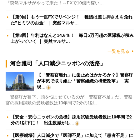
『突然マルサがやって来た！～FXで10億円稼い…
【第9回】もう一度FXでリベンジ！ 種銭は差し押さえを免れ
た”ヒミツのお金” ｜ 突然マルサ…
【第8回】年利はなんと14.6％！ 毎日5万円超の延滞税が積み
上がっていく ｜ 突然マルサ…
一覧を見る
河合雅司「人口減少ニッポンの活路」
【「警察官離れ」に歯止めはかかるか？】警察庁
が本気で取り組む「警察組織の構造改革」 実
現…
警察庁が目下、頭を悩ませているのが「警察官不足」だ。警察
官の採用試験の受験者数は10年間で2分の1以…
【安全・安心ニッポンの危機】採用試験受験者数は10年間で2
分の1以下に！ 出生数減がも…
【医療崩壊】人口減少で「医師不足」に加えて「患者不足」に