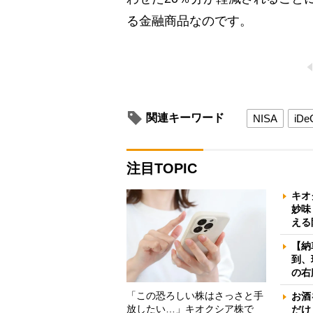
る金融商品なのです。
関連キーワード
NISA
iDe
注目TOPIC
キオ
妙味
える
【納
到、
の右
「この恐ろしい株はさっさと手
お酒
放したい…」キオクシア株で
だけ