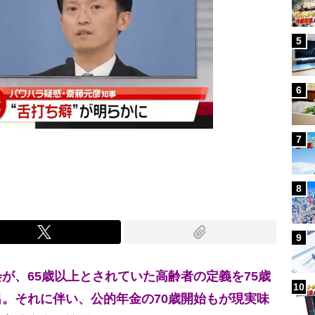
5
6
7
8
9
、65歳以上とされていた高齢者の定義を75歳
10
。それに伴い、公的年金の70歳開始もが現実味