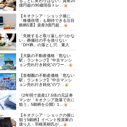
ることに変わりはない」資産20
億円超の90歳現役トレ…
【キオクシア・ショック後に
「株価倍増」も期待できる注目
銘柄5選】資産3億円超…
「失敗すると取り返しがつかな
い」葬儀社の手を借りない
「DIY葬」の落とし穴 素人
に…
【大阪の不動産価格「危ない
駅」ランキング】“中古マンシ
ョン売れ行き鈍化”のワー…
【首都圏の不動産価格「危ない
駅」ランキング】“中古マンシ
ョン売れ行き鈍化”のワ…
《2年弱で資産17.5倍の元証券
マンが「キオクシア急落で次に
狙う」5銘柄を公開》1…
【キオクシア・ショックの後に
狙う5銘柄】イベント投資家の
億り人・羽根英樹氏が…