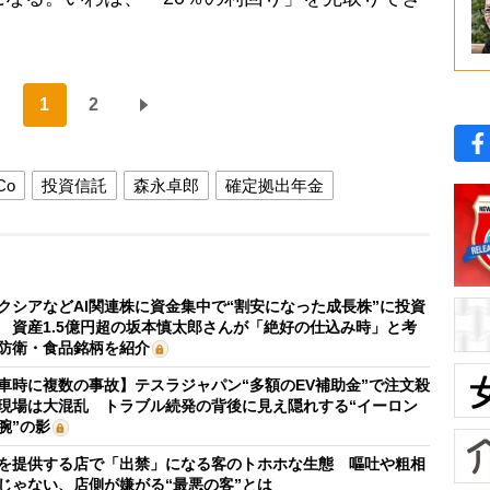
1
2
Co
投資信託
森永卓郎
確定拠出年金
クシアなどAI関連株に資金集中で“割安になった成長株”に投資
 資産1.5億円超の坂本慎太郎さんが「絶好の仕込み時」と考
防衛・食品銘柄を紹介
車時に複数の事故】テスラジャパン“多額のEV補助金”で注文殺
現場は大混乱 トラブル続発の背後に見え隠れする“イーロン
腕”の影
を提供する店で「出禁」になる客のトホホな生態 嘔吐や粗相
じゃない、店側が嫌がる“最悪の客”とは