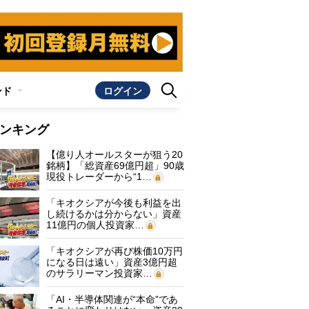
ンド
ログイン
ンキング
【億り人オールスターが狙う20
銘柄】「総資産69億円超」90歳
現役トレーダーから“1…
「キオクシアが今後も利益を出
し続けるかは分からない」資産
11億円の個人投資家…
「キオクシアが再び株価10万円
になる日は遠い」資産3億円超
のサラリーマン投資家…
「AI・半導体関連が“本命”であ