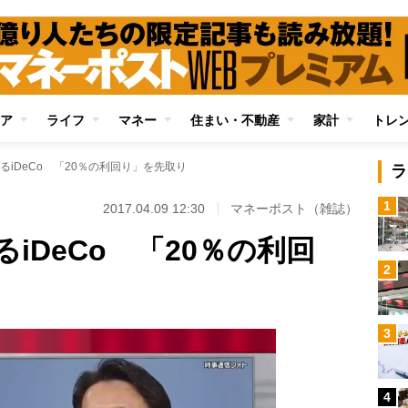
ア
ライフ
マネー
住まい・不動産
家計
トレ
るiDeCo 「20％の利回り」を先取り
ラ
1
2017.04.09 12:30
マネーポスト（雑誌）
iDeCo 「20％の利回
2
3
4