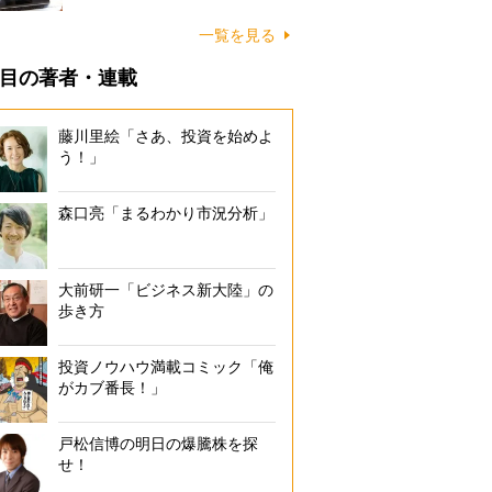
一覧を見る
目の著者・連載
藤川里絵「さあ、投資を始めよ
う！」
森口亮「まるわかり市況分析」
大前研一「ビジネス新大陸」の
歩き方
投資ノウハウ満載コミック「俺
がカブ番長！」
戸松信博の明日の爆騰株を探
せ！