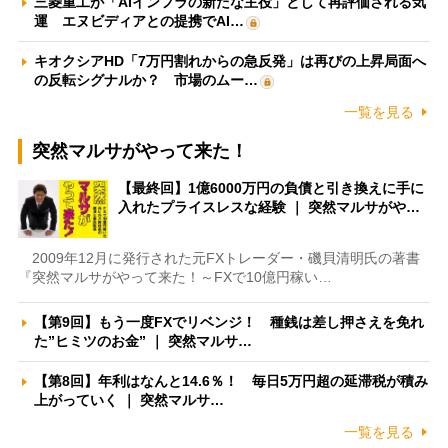
三菱重工が「AIインフラの新たな主役」として再評価される気
運 エヌビディアとの提携でAI…
キオクシアHD「7万円割れからの急反発」は再びの上昇局面へ
の反転シグナルか？ 市場のムー…
一覧を見る
突然マルサがやって来た！
【最終回】1億6000万円の負債と引き換えに手に
入れたプライスレスな経験 ｜ 突然マルサがや…
2009年12月に発行された元FXトレーダー・磯貝清明氏の著書
『突然マルサがやって来た！～FXで10億円稼い…
【第9回】もう一度FXでリベンジ！ 種銭は差し押さえを免れ
た”ヒミツのお金” ｜ 突然マルサ…
【第8回】年利はなんと14.6％！ 毎日5万円超の延滞税が積み
上がっていく ｜ 突然マルサ…
一覧を見る