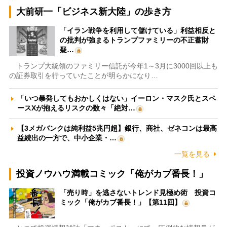
大前研一「ビジネス新大陸」の歩き方
「イラン戦争を利用して儲けている」利益相反と
の批判が強まるトランプファミリーの不正蓄財
疑…
トランプ大統領のファミリー信託が今年1～3月に3000回以上も
の証券取引を行っていたことが明らかになり…
「いつ暴発してもおかしくはない」イーロン・マスク氏とスペ
ースXが抱えるリスクの数々「絶対…
【3メガバンクは純利益5兆円超】銀行、商社、ゼネコンは最高
益続出の一方で、中小企業・…
一覧を見る
投資ノウハウ満載コミック「俺がカブ番長！」
「売り時」を逃さないトレンド見極め術 投資コ
ミック「俺がカブ番長！」【第11回】