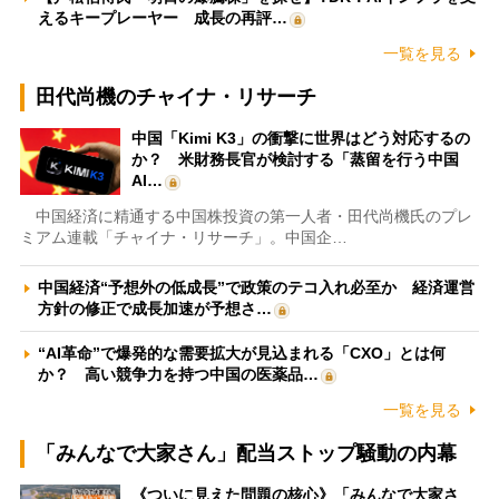
えるキープレーヤー 成長の再評…
一覧を見る
田代尚機のチャイナ・リサーチ
中国「Kimi K3」の衝撃に世界はどう対応するの
か？ 米財務長官が検討する「蒸留を行う中国
AI…
中国経済に精通する中国株投資の第一人者・田代尚機氏のプレ
ミアム連載「チャイナ・リサーチ」。中国企…
中国経済“予想外の低成長”で政策のテコ入れ必至か 経済運営
方針の修正で成長加速が予想さ…
“AI革命”で爆発的な需要拡大が見込まれる「CXO」とは何
か？ 高い競争力を持つ中国の医薬品…
一覧を見る
「みんなで大家さん」配当ストップ騒動の内幕
《ついに見えた問題の核心》「みんなで大家さ