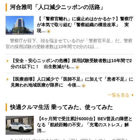
河合雅司「人口減少ニッポンの活路」
【「警察官離れ」に歯止めはかかるか？】警察庁
が本気で取り組む「警察組織の構造改革」 実
現…
警察庁が目下、頭を悩ませているのが「警察官不足」だ。警察
官の採用試験の受験者数は10年間で2分の1以…
【安全・安心ニッポンの危機】採用試験受験者数は10年間で2
分の1以下に！ 出生数減がも…
【医療崩壊】人口減少で「医師不足」に加えて「患者不足」に
見舞われ地域医療が限界に 今後…
一覧を見る
快適クルマ生活 乗ってみた、使ってみた
【4ヶ月間で受注累計6000台】BEV普及の障壁と
なる「航続距離の不安」「充電のストレス」解
消…