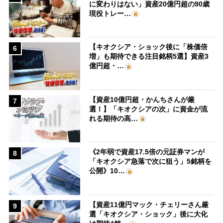
に変わりはない」資産20億円超の90歳
現役トレー…
【キオクシア・ショック後に「株価倍
6
増」も期待できる注目銘柄5選】資産3
億円超・…
【資産10億円超・かんちさんが厳
7
選！】「キオクシアの次」に資金が流
れる期待の高…
《2年弱で資産17.5倍の元証券マンが
8
「キオクシア急落で次に狙う」5銘柄を
公開》10…
【資産11億円マック・チェリーさん厳
9
選「キオクシア・ショック」後に大化