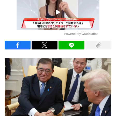
Powered by 
GliaStudios
Mute