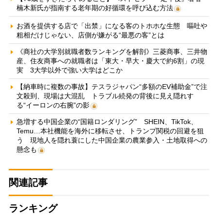
楠木新氏が指南する老年期の好循環を呼び込む方法
お酒を提供する店で「出禁」になる客のトホホな生態 嘔吐や
粗相だけじゃない、店側が嫌がる“最悪の客”とは
《商社の大学別就職者数ランキングを解剖》三菱商事、三井物
産、住友商事への就職者は「東大・早大・慶大で約6割」の現
実 3大学以外で強い大学はどこか
【納車時に複数の事故】テスラジャパン“多額のEV補助金”で注
文殺到、現場は大混乱 トラブル続発の背後に見え隠れす
る“イーロンの右腕”の影
急増する中国企業の“国籍ロンダリング” SHEIN、TikTok、
Temu…本社機能を海外に移転させ、トランプ関税の回避を狙
う 現地人を隠れ蓑にした中国企業の農業参入・土地取得への
懸念も
関連記事
ランキング