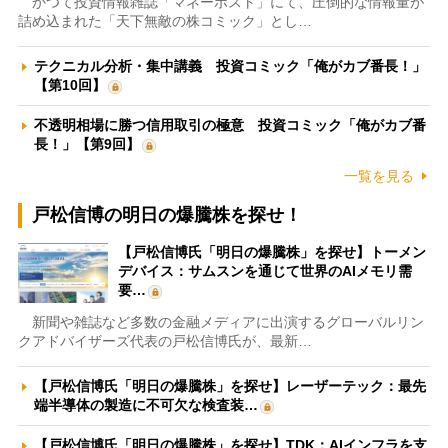
かつて投資情報雑誌「マネーポスト」にて、圧倒的な情報量が
詰め込まれた「天下無敵の株コミック」とし…
テクニカル分析・集中講義 投資コミック「俺がカブ番長！」
【第10回】
不透明相場に勝つ信用取引の極意 投資コミック「俺がカブ番
長！」【第9回】
一覧を見る
戸松信博の明日の爆騰株を探せ！
【戸松信博氏「明日の爆騰株」を探せ】トーメン
デバイス：サムスンを通じて世界のAIメモリ需
要…
新聞や雑誌など多数の金融メディアに出演するグローバルリン
クアドバイザーズ代表の戸松信博氏が、最新…
【戸松信博氏「明日の爆騰株」を探せ】レーザーテック：最先
端半導体の製造に不可欠な検査装…
【戸松信博氏「明日の爆騰株」を探せ】TDK：AIインフラを支