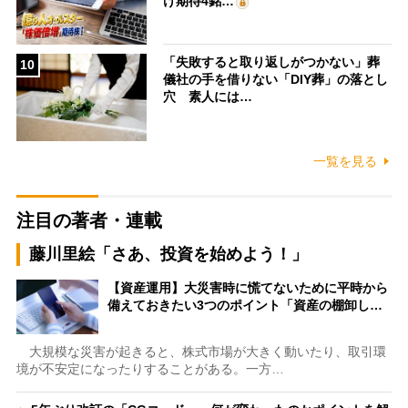
け期待4銘…
「失敗すると取り返しがつかない」葬
10
儀社の手を借りない「DIY葬」の落とし
穴 素人には…
一覧を見る
注目の著者・連載
藤川里絵「さあ、投資を始めよう！」
【資産運用】大災害時に慌てないために平時から
備えておきたい3つのポイント「資産の棚卸し…
大規模な災害が起きると、株式市場が大きく動いたり、取引環
境が不安定になったりすることがある。一方…