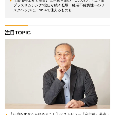
【金価格上昇で注目】世界株＋金の「ゴルカン」ほか“金
プラスサムシング”投信が続々登場 経済不確実性へのリ
スクヘッジに、NISAで使えるものも
注目TOPIC
【75歳をすぎたらやめること】ベストセラー『定年後』著者・