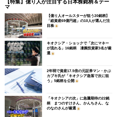
【特集】億り人が注目する日本株銘柄＆テー
マ
【億り人オールスターが狙う20銘柄】
「総資産69億円超」の10人が選んだ注
目株
キオクシア・ショックで「次にマネー
が流れる」16銘柄 凄腕投資家3名が厳
選
2年弱で資産17.5倍の元証券マン・かぶ
カブキ氏が「キオクシア急落で次に狙
う」5銘柄を公開
「キオクシアの次」に急騰期待の22銘
柄 まつのすけさん、かんちさん、な
のなのさんが厳選