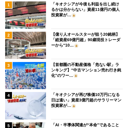
「キオクシアが今後も利益を出し続け
1
るかは分からない」資産11億円の個人
投資家が…
【億り人オールスターが狙う20銘柄】
2
「総資産69億円超」90歳現役トレーダ
ーから“10…
【首都圏の不動産価格「危ない駅」ラ
3
ンキング】“中古マンション売れ行き鈍
化”のワー…
「キオクシアが再び株価10万円になる
4
日は遠い」資産3億円超のサラリーマン
投資家が…
「AI・半導体関連が“本命”であること
5