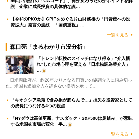
5年ぶり改訂の「CGコード」、何が変わったのかポイントを解
説 企業に成長投資の具体的な説…
【令和のPKOか】GPIFをめぐる片山財務相の「円資産への投
資拡大」発言の波紋 「国債重視」…
一覧を見る
森口亮「まるわかり市況分析」
「トレンド転換のスイッチになり得る」“介入慣
れ”した市場心理を変える「日米協調為替介入」
…
日米両政府が、約28年ぶりとなる円買いの協調介入に踏み切っ
た。米国も追加介入を辞さない姿勢を示して…
「キオクシア急落で含み損が膨らんで…」損失を投資家として
の成長につなげる4つの視点 …
「NYダウは高値更新、ナスダック・S&P500は足踏み」が意味
する米国株市場の変化 半…
一覧を見る