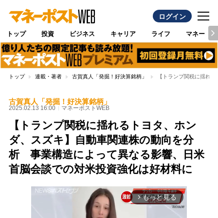
ログイン
トップ
投資
ビジネス
キャリア
ライフ
マネー
トップ
連載・著者
古賀真人「発掘！好決算銘柄」
【トランプ関税に揺れる
古賀真人「発掘！好決算銘柄」
2025.02.13 16:00
マネーポストWEB
【トランプ関税に揺れるトヨタ、ホン
ダ、スズキ】自動車関連株の動向を分
析 事業構造によって異なる影響、日米
首脳会談での対米投資強化は好材料に
もっと見る
arrow_forward_ios