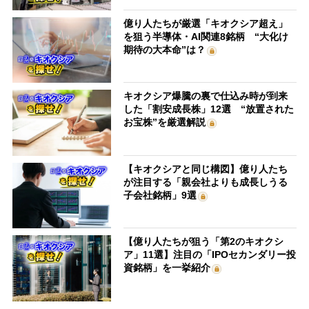
億り人たちが厳選「キオクシア超え」
を狙う半導体・AI関連8銘柄 “大化け
期待の大本命”は？
キオクシア爆騰の裏で仕込み時が到来
した「割安成長株」12選 “放置された
お宝株”を厳選解説
【キオクシアと同じ構図】億り人たち
が注目する「親会社よりも成長しうる
子会社銘柄」9選
【億り人たちが狙う「第2のキオクシ
ア」11選】注目の「IPOセカンダリー投
資銘柄」を一挙紹介