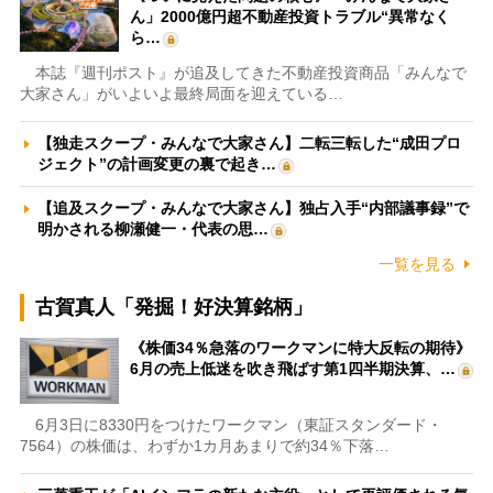
ん」2000億円超不動産投資トラブル“異常なく
ら…
本誌『週刊ポスト』が追及してきた不動産投資商品「みんなで
大家さん」がいよいよ最終局面を迎えている…
【独走スクープ・みんなで大家さん】二転三転した“成田プロ
ジェクト”の計画変更の裏で起き…
【追及スクープ・みんなで大家さん】独占入手“内部議事録”で
明かされる柳瀬健一・代表の思…
一覧を見る
古賀真人「発掘！好決算銘柄」
《株価34％急落のワークマンに特大反転の期待》
6月の売上低迷を吹き飛ばす第1四半期決算、…
6月3日に8330円をつけたワークマン（東証スタンダード・
7564）の株価は、わずか1カ月あまりで約34％下落…