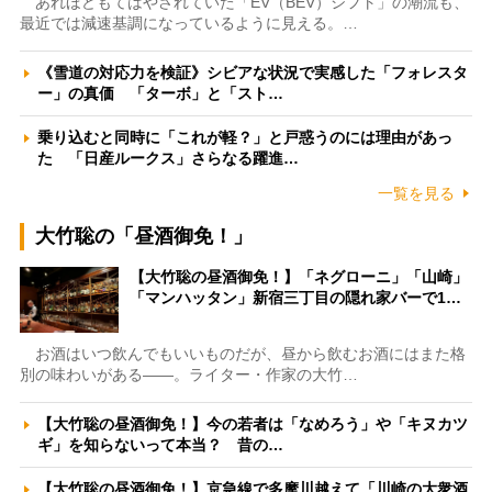
あれほどもてはやされていた「EV（BEV）シフト」の潮流も、
最近では減速基調になっているように見える。…
《雪道の対応力を検証》シビアな状況で実感した「フォレスタ
ー」の真価 「ターボ」と「スト…
乗り込むと同時に「これが軽？」と戸惑うのには理由があっ
た 「日産ルークス」さらなる躍進…
一覧を見る
大竹聡の「昼酒御免！」
【大竹聡の昼酒御免！】「ネグローニ」「山崎」
「マンハッタン」新宿三丁目の隠れ家バーで1…
お酒はいつ飲んでもいいものだが、昼から飲むお酒にはまた格
別の味わいがある――。ライター・作家の大竹…
【大竹聡の昼酒御免！】今の若者は「なめろう」や「キヌカツ
ギ」を知らないって本当？ 昔の…
【大竹聡の昼酒御免！】京急線で多摩川越えて「川崎の大衆酒