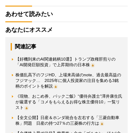
あわせて読みたい
あなたにオススメ
関連記事
【好機到来のAI関連銘柄10選】トランプ政権肝煎りの
「AI開発巨額投資」で上昇期待の日本株
株価乱高下のフジHD、上場来高値のnote、過去最高益の
フジマック… 2025年に個人投資家の注目を集める3銘
柄のポイントを解説
《現物、おこめ券、パックご飯》“優待弁護士”澤井康生氏
が厳選する「コメをもらえるお得な株主優待10」一覧リ
スト
【全文公開】日産＆ホンダ統合を左右する「三菱自動車
株」問題 日産の持つ27％の三菱株の行方は