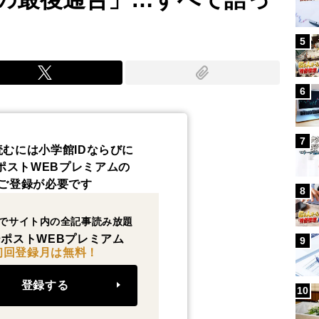
5
6
7
読むには小学館IDならびに
ポストWEBプレミアムの
ご登録が必要です
8
でサイト内の全記事読み放題
ポストWEBプレミアム
9
初回登録月は無料！
登録する
10