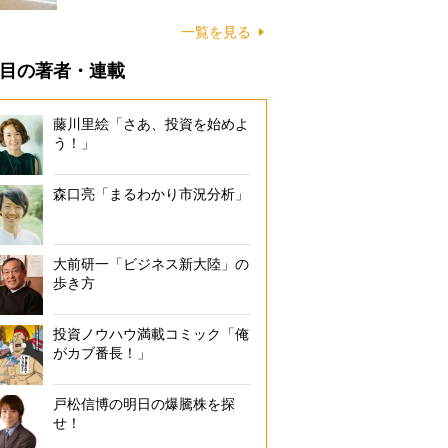
に…
一覧を見る
目の著者・連載
藤川里絵「さあ、投資を始めよ
う！」
森口亮「まるわかり市況分析」
大前研一「ビジネス新大陸」の
歩き方
投資ノウハウ満載コミック「俺
がカブ番長！」
戸松信博の明日の爆騰株を探
せ！