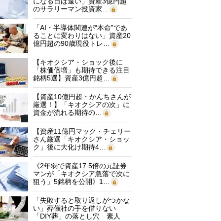
になる日は遠い」資産3億円超
のサラリーマン投資家…
「AI・半導体関連が“本命”であ
ることに変わりはない」資産20
億円超の90歳現役トレ…
【キオクシア・ショック後に
「株価倍増」も期待できる注目
銘柄5選】資産3億円超…
【資産10億円超・かんちさんが
厳選！】「キオクシアの次」に
資金が流れる期待の…
【資産11億円マック・チェリー
さん厳選「キオクシア・ショッ
ク」後に大化け期待4…
《2年弱で資産17.5倍の元証券
マンが「キオクシア急落で次に
狙う」5銘柄を公開》1…
「失敗すると取り返しがつかな
い」葬儀社の手を借りない
「DIY葬」の落とし穴 素人