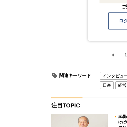
ご
ロ
1
関連キーワード
インタビュ
日産
経営
注目TOPIC
猛暑
けば