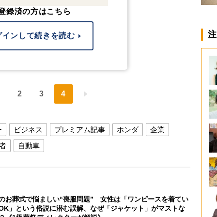
登録済の方はこちら
注
グインして続きを読む
2
3
4
ー
ビジネス
プレミアム記事
ホンダ
企業
者
自動車
のお葬式で悩ましい“喪服問題” 女性は「ワンピースを着てい
OK」という俗説に潜む誤解、なぜ「ジャケット」がマストな