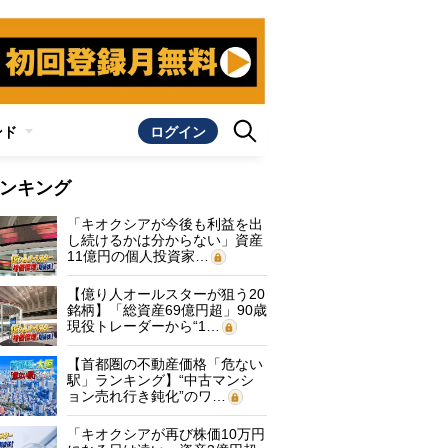
ンド
ログイン
ンキング
「キオクシアが今後も利益を出
し続けるかは分からない」資産
11億円の個人投資家…
【億り人オールスターが狙う20
銘柄】「総資産69億円超」90歳
現役トレーダーから“1…
【首都圏の不動産価格「危ない
駅」ランキング】“中古マンシ
ョン売れ行き鈍化”のワ…
「キオクシアが再び株価10万円