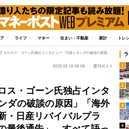
ア
ライフ
マネー
住まい・不動産
家計
トレ
【全文公開】カルロス・ゴーン氏独占インタビュー「日産とホンダの破談の原因」「海外逃亡への批判」「新・日産リバイバルプラン」「現経営陣への最後通告」…すべて語った
ラ
1
2025.02.16 06:00
週刊ポスト
2
ロス・ゴーン氏独占インタ
ンダの破談の原因」「海外
3
新・日産リバイバルプラ
4
の最後通告」…すべて語っ