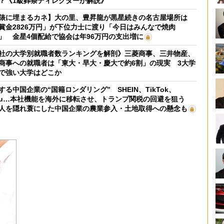
？《1級葬祭ディレクターが解説》
俵に埋まるカネ】大の里、豊昇龍が黒星続きの名古屋場所は
賞金2826万円」が下位力士に渡り「今日はみんなで焼肉
」 金星4個配給で協会は年96万円の支出増に
社の大学別就職者数ランキングを解剖》三菱商事、三井物産、
商事への就職者は「東大・早大・慶大で約6割」の現実 3大学
で強い大学はどこか
する中国企業の“国籍ロンダリング” SHEIN、TikTok、
mu…本社機能を海外に移転させ、トランプ関税の回避を狙う
人を隠れ蓑にした中国企業の農業参入・土地取得への懸念も