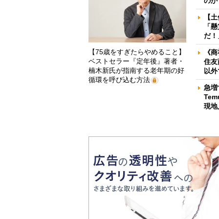
のか
【土
「懸
だ！
【75歳をすぎたらやめること】
《商
ベストセラー『定年後』著者・
住友
楠木新氏が指南する老年期の好
以外
循環を呼び込む方法
急増
Te
現地