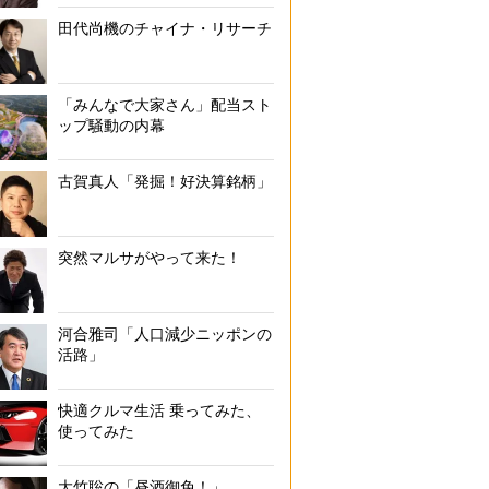
田代尚機のチャイナ・リサーチ
「みんなで大家さん」配当スト
ップ騒動の内幕
古賀真人「発掘！好決算銘柄」
突然マルサがやって来た！
河合雅司「人口減少ニッポンの
活路」
快適クルマ生活 乗ってみた、
使ってみた
大竹聡の「昼酒御免！」